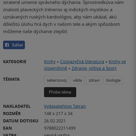
stratené umenie správneho dýchania. Sprostredkúva nám
znalosti plaveckých trénerov aj indických mystikov a
uznávaných ruských kardiológov, aby nám ukázal, akú
dôležitú úlohu hrá dych v našom tele a akým spôsobom
môžeme naše dýchanie zlepšiť.
Sdílet
KATEGORIE
Knihy
»
Cizojazyčná literatura
»
Knihy ve
slovenštině
»
Zdravie, výživa a šport
TÉMATA
seberozvoj
věda
zdraví
biologie
Přidat téma
NAKLADATEL
Vydavateľstvo Tatran
ROZMĚR
148 x 217 x 34
DATUM DOTISKU
26.02.2021
EAN
9788022211499
VAZBA
pevná vazba