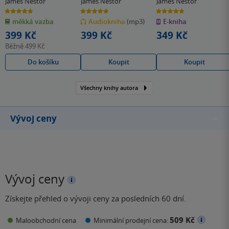
James Nestor
James Nestor
James Nestor
4.7
4.7
4.7
z
z
z
měkká vazba
Audiokniha
(mp3)
E-kniha
5
5
5
hvězdiček
hvězdiček
hvězdiček
399 Kč
399 Kč
349 Kč
Běžně
499 Kč
Do košíku
Koupit
Koupit
Všechny knihy autora
Vývoj ceny
Vývoj ceny
Získejte přehled o vývoji ceny za posledních 60 dní.
509 Kč
Maloobchodní cena
Minimální prodejní cena: