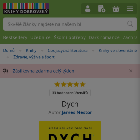
Vyhledávání
Bestsellery
Učebnice
Školní potřeby
Dark romance
Zachra
Nacházíte
Domů
Knihy
Cizojazyčná literatura
Knihy ve slovenštině
»
»
»
se
Zdravie, výživa a šport
»
zde:
Zásilkovna zdarma celý týden!
Za
4.7
z
5
33 hodnocení čtenářů
hvězdiček
Dych
Autor
James Nestor