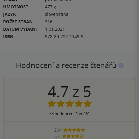
HMOTNOST
477 g
JAZYK
slovenština
POČET STRAN
316
DATUM VYDÁNÍ
1.01.2021
ISBN
978-80-222-1149-9
Hodnocení a recenze čtenářů
4.7
z
5
33
hodnocení čtenářů
26×
5 hvězdiček
3×
4 hvězdičky