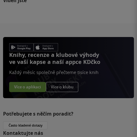
Viděli jste
Knihy, recenze a klubové výhody
ve vaší kapse a naší appce KDčko
Každý měsíc společně přečteme tisíce knih
Více o aplikaci
Více o klubu
Potřebujete s něčím poradit?
Často kladené dotazy
Kontaktujte nás