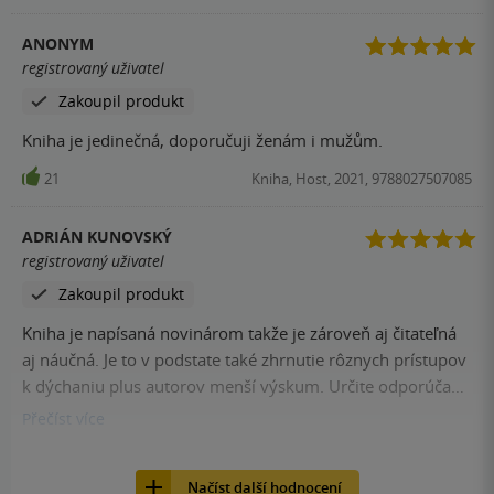
povede z ohledem na zdraví a délku života a to i co se
ANONYM
kvality života týče. Já už koupil aspoň deset výtisků a
registrovaný uživatel
dávám to těm na kterých mi záleží. Upřímně doporučuji
Zakoupil produkt
všem, poněvadž ani lékaři netuší jak je důležité správně
dýchat a hlavně co se stane pokud budeme dýchat
Kniha je jedinečná, doporučuji ženám i mužům.
převážně ústy. Spisovatel James Nestor této publikace má
21
Kniha, Host, 2021, 9788027507085
mé plné uznání a odvedl perfektní práci!!!
ADRIÁN KUNOVSKÝ
registrovaný uživatel
Zakoupil produkt
Kniha je napísaná novinárom takže je zároveň aj čitateľná
aj náučná. Je to v podstate také zhrnutie rôznych prístupov
k dýchaniu plus autorov menší výskum. Určite odporúčam
každému, kto sa o dýchanie aspoň trošku záujma.
Přečíst
více
20
Kniha, Vydavateľstvo Tatran, 2021, 9788022211499
Načíst další hodnocení