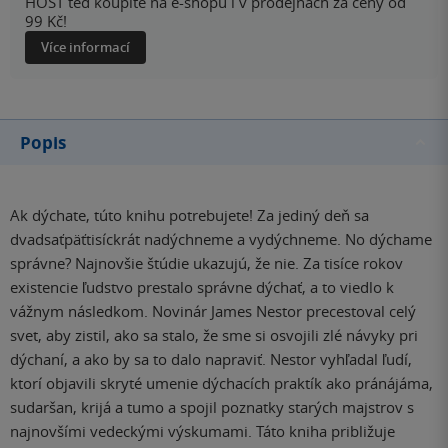
HOST teď koupíte na e-shopu i v prodejnách za ceny od
99 Kč!
Více informací
Popis
Ak dýchate, túto knihu potrebujete! Za jediný deň sa
dvadsaťpäťtisíckrát nadýchneme a vydýchneme. No dýchame
správne? Najnovšie štúdie ukazujú, že nie. Za tisíce rokov
existencie ľudstvo prestalo správne dýchať, a to viedlo k
vážnym následkom. Novinár James Nestor precestoval celý
svet, aby zistil, ako sa stalo, že sme si osvojili zlé návyky pri
dýchaní, a ako by sa to dalo napraviť. Nestor vyhľadal ľudí,
ktorí objavili skryté umenie dýchacích praktík ako pránájáma,
sudaršan, krijá a tumo a spojil poznatky starých majstrov s
najnovšími vedeckými výskumami. Táto kniha približuje