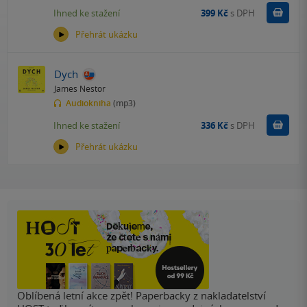
Koupit
Ihned ke stažení
399 Kč
s DPH
Přehrát ukázku
Dych
James Nestor
Audiokniha
(mp3)
Koupit
Ihned ke stažení
336 Kč
s DPH
Přehrát ukázku
Oblíbená letní akce zpět! Paperbacky z nakladatelství