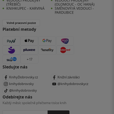
VEDOUCÍ PRODEJNY
VEDOUCÍ PRODEJNY
(TŘEBÍČ)
(OLOMOUC - OC HANÁ)
KNIHKUPEC - KARVINÁ
SMĚNOVÝ/Á VEDOUCÍ -
PARDUBICE
Volné pracovní pozice
Platební metody
+ 17
Sledujte nás
KnihyDobrovsky.cz
Knižní závisláci
knihydobrovsky
@knihydobrovskycz
@knihydobrovsky
Odebírejte nás
Každý měsíc společně přečteme tisíce knih