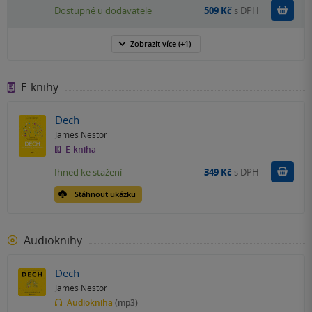
Do k
Dostupné u dodavatele
509 Kč
s DPH
Zobrazit
více
(+1)
E-knihy
Dech
James Nestor
E-kniha
Koupit
Ihned ke stažení
349 Kč
s DPH
Stáhnout ukázku
Audioknihy
Dech
James Nestor
Audiokniha
(mp3)