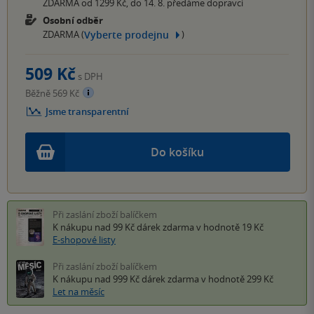
ZDARMA od 1299 Kč, do 14. 8. předáme dopravci
Osobní odběr
Vyberte prodejnu
ZDARMA (
)
509 Kč
s DPH
Běžně 569 Kč
Jsme transparentní
Do košíku
Při zaslání zboží balíčkem
K nákupu nad 99 Kč
dárek zdarma
v hodnotě 19 Kč
E-shopové listy
Při zaslání zboží balíčkem
K nákupu nad 999 Kč
dárek zdarma
v hodnotě 299 Kč
Let na měsíc