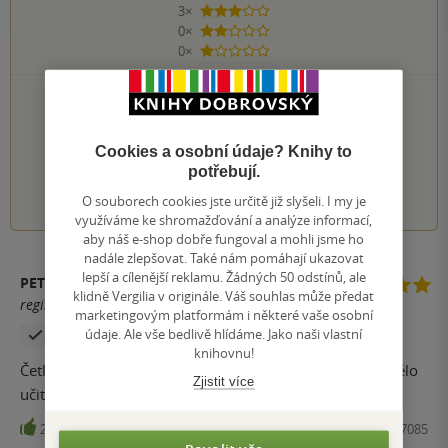
3×
3 hvězdičky
0×
2 hvězdičky
0×
1 hvezdička
PŘIDEJTE SVÉ HODNOCENÍ KNIHY
Hodnocení našich knihkupců: 0.0 z 5
Cookies a osobní údaje? Knihy to
potřebují.
1
2
3
4
5
O souborech cookies jste určitě již slyšeli. I my je
využíváme ke shromažďování a analýze informací,
aby náš e-shop dobře fungoval a mohli jsme ho
nadále zlepšovat. Také nám pomáhají ukazovat
lepší a cílenější reklamu. Žádných 50 odstínů, ale
PETR BOBKO
klidně Vergilia v originále. Váš souhlas může předat
registrovaný uživatel
marketingovým platformám i některé vaše osobní
údaje. Ale vše bedlivě hlídáme. Jako naši vlastní
Zakoupil produkt
knihovnu!
Četl jsem ji jedním dechem jako detektivku. To by se mělo
Zjistit více
učit ve školách.
25
Kniha, Host, 2021, 9788027507085