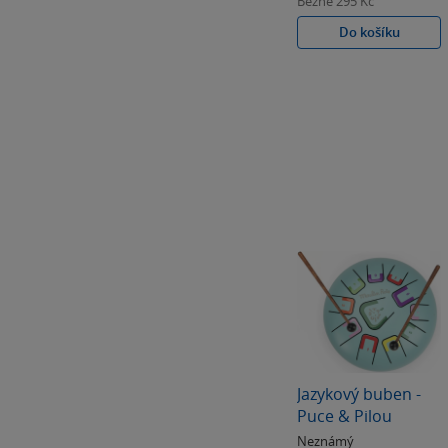
Běžně
295 Kč
Do košíku
Jazykový buben -
Puce & Pilou
Neznámý