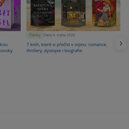
Články
Úterý 4. srpna 2026
Násled
skou
7 knih, které si přečíst v srpnu: romance,
ikovsky
thrillery, dystopie i biografie
F
o