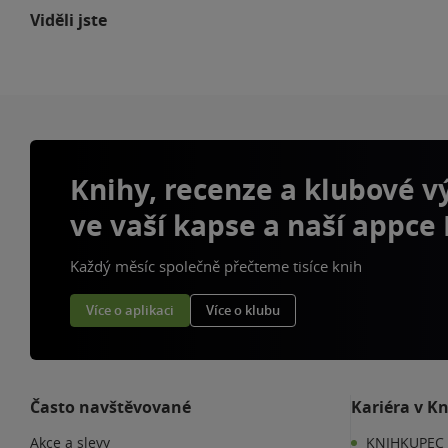
Viděli jste
Knihy, recenze a klubové 
ve vaší kapse a naší appce
Každý měsíc společně přečteme tisíce knih
Více o aplikaci
Více o klubu
Často navštěvované
Kariéra v K
Akce a slevy
KNIHKUPEC 