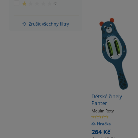
hvězdiček
1
(0)
5
z
hvězdiček
5
hvězdiček
Zrušit všechny filtry
Dětské činely
Panter
Moulin Roty
0.0
z
5
Hračka
hvězdiček
264 Kč