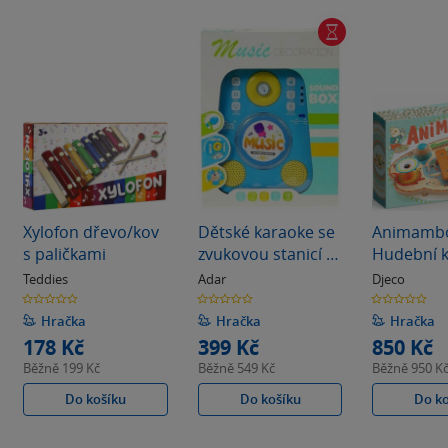
Xylofon dřevo/kov
Dětské karaoke se
Animamb
s paličkami
zvukovou stanicí a
Hudební k
mikrofonem
Teddies
Adar
Djeco
0.0
0.0
0.0
z
z
z
5
5
5
Hračka
Hračka
Hračka
hvězdiček
hvězdiček
hvězdiček
178 Kč
399 Kč
850 Kč
Běžně
199 Kč
Běžně
549 Kč
Běžně
950 K
Do košíku
Do košíku
Do k