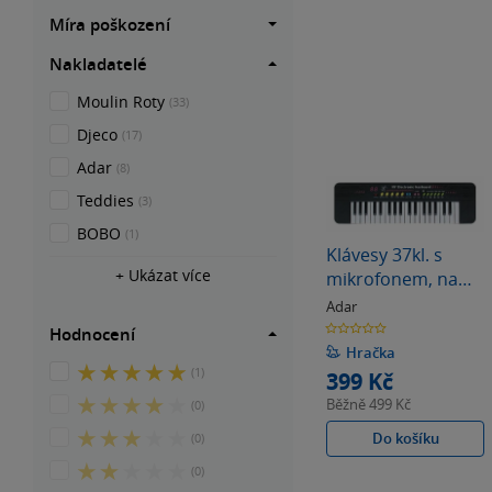
Míra poškození
Nakladatelé
Moulin Roty
(33)
Djeco
(17)
Adar
(8)
Teddies
(3)
BOBO
(1)
Klávesy 37kl. s
+ Ukázat více
mikrofonem, na
baterie;
Adar
48x13,5x4cm, Box
0.0
Hodnocení
z
5
Hračka
hvězdiček
5
(1)
399 Kč
z
4
Běžně
499 Kč
(0)
5
z
hvězdiček
3
Do košíku
(0)
5
z
hvězdiček
2
(0)
5
z