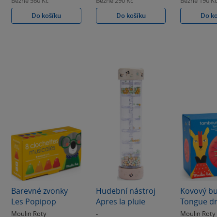
Běžně
560 Kč
Běžně
290 Kč
Běžně
190 K
Do košíku
Do košíku
Do k
Barevné zvonky
Hudební nástroj
Kovový b
Les Popipop
Apres la pluie
Tongue d
Moulin Roty
-
Moulin Roty