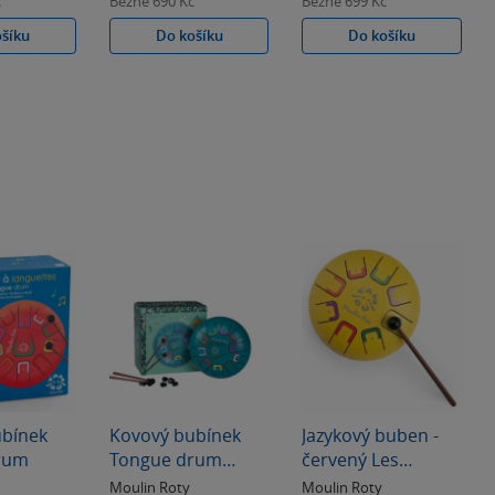
č
Běžně
690 Kč
Běžně
699 Kč
ošíku
Do košíku
Do košíku
ubínek
Kovový bubínek
Jazykový buben -
rum
Tongue drum
červený Les
Dans la Jungle
Popipop
Moulin Roty
Moulin Roty