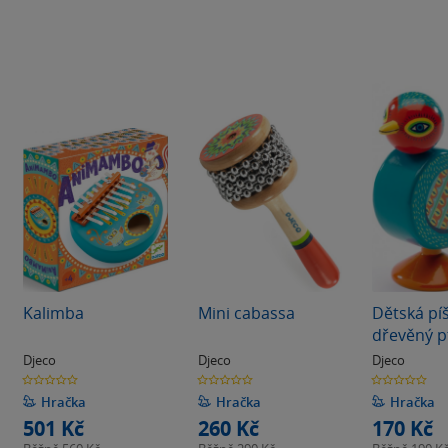
Kalimba
Mini cabassa
Dětská píš
dřevěný p
Djeco
Djeco
Djeco
0.0
0.0
0.0
z
z
z
5
5
5
Hračka
Hračka
Hračka
hvězdiček
hvězdiček
hvězdiček
501 Kč
260 Kč
170 Kč