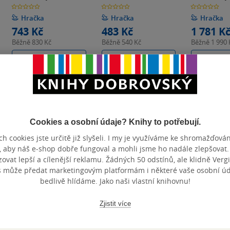
0.0
0.0
0.0
z
z
z
5
5
5
Hračka
Hračka
Hračka
hvězdiček
hvězdiček
hvězdiček
743 Kč
483 Kč
1 781 K
Běžně
830 Kč
Běžně
540 Kč
Běžně
1 990 
Do košíku
Do košíku
Do k
Cookies a osobní údaje? Knihy to potřebují.
h cookies jste určitě již slyšeli. I my je využíváme ke shromažďován
, aby náš e-shop dobře fungoval a mohli jsme ho nadále zlepšovat
vat lepší a cílenější reklamu. Žádných 50 odstínů, ale klidně Vergil
s může předat marketingovým platformám i některé vaše osobní úda
bedlivě hlídáme. Jako naši vlastní knihovnu!
Jazykový buben
Xylofón Rybička -
Hudební p
Zjistit více
Animambo
Maracas
Djeco
Djeco
Djeco