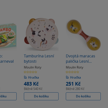
o:
Tamburína Lesní
Dvojitá maracas
arneval
bytosti
palička Lesní
bytosti Ochre
Moulin Roty
Moulin Roty
0.0
0.0
z
z
5
5
Hračka
Hračka
hvězdiček
hvězdiček
483 Kč
251 Kč
č
Běžně
540 Kč
Běžně
280 Kč
ošíku
Do košíku
Do košíku