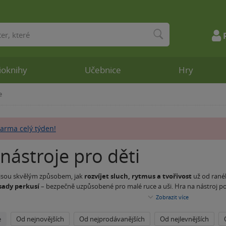
ioknihy
Učebnice
Hry
e
arma celý týden!
nástroje pro děti
 jsou skvělým způsobem, jak
rozvíjet sluch, rytmus a tvořivost
už od rané
sady perkusí
– bezpečně uzpůsobené pro malé ruce a uši. Hra na nástroj 
mylu.
Zobrazit
více
dle odborníků zásadní pro
rozvoj mozku, koordinace, koncentrace i em
řovat své emoce. Ať už si jen tak brnkají nebo vytvářejí rodinný koncert, hu
e
Od nejnovějších
Od nejprodávanějších
Od nejlevnějších