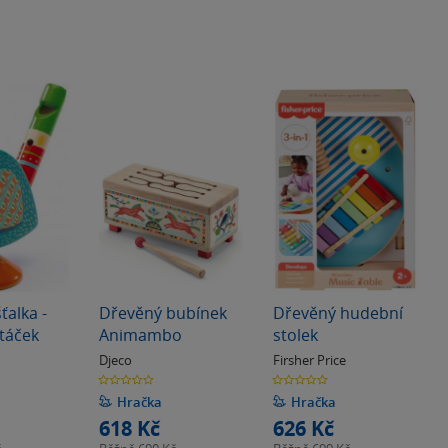
ťalka -
Dřevěný bubínek
Dřevěný hudební
táček
Animambo
stolek
Djeco
Firsher Price
0.0
0.0
z
z
5
5
Hračka
Hračka
hvězdiček
hvězdiček
618 Kč
626 Kč