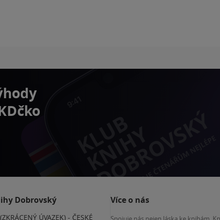
výhody
 KDčko
nihy Dobrovský
Více o nás
(ZKRÁCENÝ ÚVAZEK) - ČESKÉ
Spojuje nás nejen láska ke knihám. K