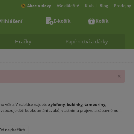
Akce a slevy
Vše důležité
Klub
Blog
Prodejny
E-košík
Košík
Přihlášení
Hračky
Papírnictví a dárky
Zav
ho věku. V nabídce najdete
xylofony, bubínky, tamburíny,
povzbuzuje děti ke zkoumání zvuků, vlastnímu projevu a zábavnému
oční inteligence
. Děti se učí reagovat na rytmus, tvořit jednoduché
dební nástroje přinášejí radost i cenné vývojové podněty.
Od nejdražších