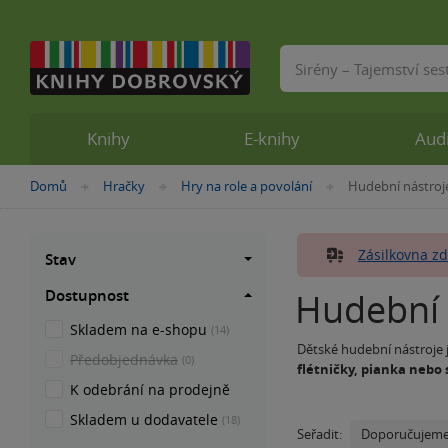
Vyhledávání
Knihy
E-knihy
Aud
Nacházíte
Domů
Hračky
Hry na role a povolání
Hudební nástroj
»
»
»
se
zde:
Zásilkovna zd
Stav
Dostupnost
Hudební 
Skladem na e-shopu
(14)
Dětské hudební nástroje
Předobjednávka
(0)
flétničky, pianka nebo 
K odebrání na prodejně
učení formou pokusu a o
Hudební činnosti jsou po
melodie a přirozeně vyjad
Skladem u dodavatele
(18)
Doporučujem
Seřadit: