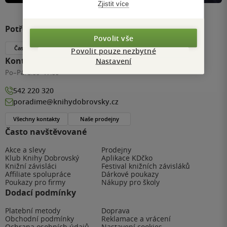
Zjistit více
Potřebujete s něčím poradit?
Povolit vše
Často kladené dotazy
Povolit pouze nezbytné
Kontaktujte nás
Nastavení
Po–Pá:
8:00–17:00
542 220 320
poradime@knihydobrovsky.cz
Všechny kontakty
Naše prodejny
Často navštěvované
Akce a slevy
Prodejny
Klub Knihy Dobrovský
Aplikace KDčko
Knižní závisláci
Festival knižních závisláků
Affiliate spolupráce
Dárkové poukazy
Poukazy pro firmy
Nákupy pro školy
Dodací podmínky
Platební metody
Doprava
Obchodní podmínky
Reklamace a vrácení
Ochrana osobních údajů
Nastavení cookies