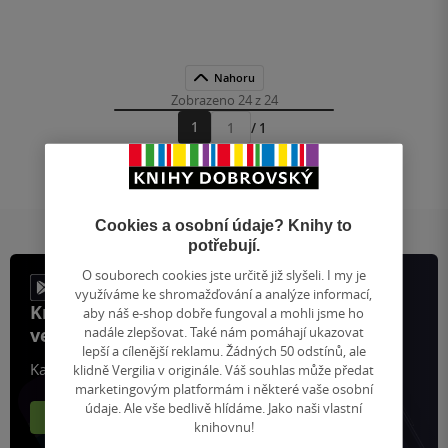
Nahoru
Zobrazeno 24 z 24
1
/ 1
Přejít
na
stránku
Cookies a osobní údaje? Knihy to
potřebují.
O souborech cookies jste určitě již slyšeli. I my je
využíváme ke shromažďování a analýze informací,
Knihy, recenze a klubové výhody
aby náš e-shop dobře fungoval a mohli jsme ho
nadále zlepšovat. Také nám pomáhají ukazovat
ve vaší kapse a naší appce KDčko
lepší a cílenější reklamu. Žádných 50 odstínů, ale
Každý měsíc společně přečteme tisíce knih
klidně Vergilia v originále. Váš souhlas může předat
marketingovým platformám i některé vaše osobní
údaje. Ale vše bedlivě hlídáme. Jako naši vlastní
Více o aplikaci
Více o klubu
knihovnu!