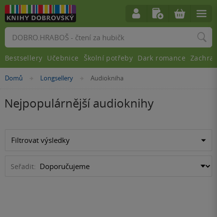
Vyhledávání
Bestsellery
Učebnice
Školní potřeby
Dark romance
Zachra
Nacházíte
Domů
Longsellery
Audiokniha
»
»
se
zde:
Nejpopulárnější audioknihy
Filtrovat výsledky
Seřadit: