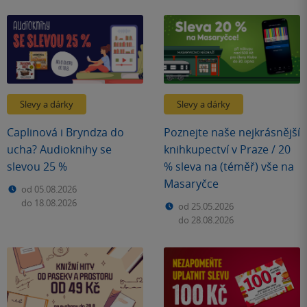
Slevy a dárky
Slevy a dárky
Caplinová i Bryndza do
Poznejte naše nejkrásnější
ucha? Audioknihy se
knihkupectví v Praze / 20
slevou 25 %
% sleva na (téměř) vše na
Masaryčce
od 05.08.2026
do 18.08.2026
od 25.05.2026
do 28.08.2026