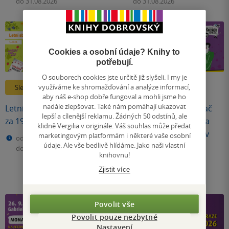
do 31.08.2026
do 31.08.2026
Cookies a osobní údaje? Knihy to
potřebují.
O souborech cookies jste určitě již slyšeli. I my je
využíváme ke shromažďování a analýze informací,
Slevy a dárky
Soutěže
aby náš e-shop dobře fungoval a mohli jsme ho
nadále zlepšovat. Také nám pomáhají ukazovat
Letní sběr z Joty. Tituly jen
Spisovatelský startovač
lepší a cílenější reklamu. Žádných 50 odstínů, ale
za 198 Kč
2026: Splň si svůj sen a
klidně Vergilia v originále. Váš souhlas může předat
staň se spisovatelem v
marketingovým platformám i některé vaše osobní
od 01.08.2026
údaje. Ale vše bedlivě hlídáme. Jako naši vlastní
jediný den
do 31.08.2026
knihovnu!
26.09.2026
Zjistit více
Povolit vše
Povolit pouze nezbytné
Nastavení