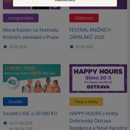
Autogramiáda
Důležitosti
Mona Kasten na Festivalu
FESTIVAL KNIŽNÍCH
Knižních závisláků v Praze
ZÁVISLÁKŮ 2026
26.09.2026
26.09.2026
Soutěže
Slevy a dárky
Soutěž s ISIC o 20 000 Kč!
HAPPY HOURS v Knihy
Dobrovský Ostrava
od 01.08.2026
Rezidence u Nové Karoliny
do 30.09.2026