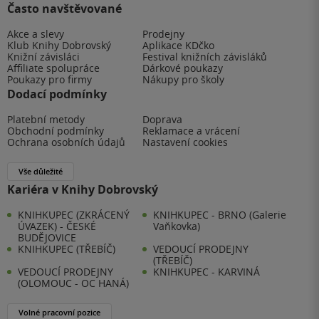
Často navštěvované
Akce a slevy
Prodejny
Klub Knihy Dobrovský
Aplikace KDčko
Knižní závisláci
Festival knižních závisláků
Affiliate spolupráce
Dárkové poukazy
Poukazy pro firmy
Nákupy pro školy
Dodací podmínky
Platební metody
Doprava
Obchodní podmínky
Reklamace a vrácení
Ochrana osobních údajů
Nastavení cookies
Vše důležité
Kariéra v Knihy Dobrovský
KNIHKUPEC (ZKRÁCENÝ
KNIHKUPEC - BRNO (Galerie
ÚVAZEK) - ČESKÉ
Vaňkovka)
BUDĚJOVICE
KNIHKUPEC (TŘEBÍČ)
VEDOUCÍ PRODEJNY
(TŘEBÍČ)
VEDOUCÍ PRODEJNY
KNIHKUPEC - KARVINÁ
(OLOMOUC - OC HANÁ)
Volné pracovní pozice