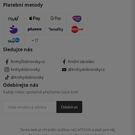
Platební metody
+ 17
Sledujte nás
KnihyDobrovsky.cz
Knižní závisláci
knihydobrovsky
@knihydobrovskycz
@knihydobrovsky
Odebírejte nás
Každý měsíc společně přečteme tisíce knih
Odebírat
Tento web je chráněn službou reCAPTCHA a platí pro něj