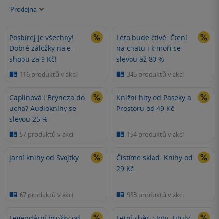
Prodejna
Posbírej je všechny!
Léto bude čtivé. Čtení
Dobré záložky na e-
na chatu i k moři se
shopu za 9 Kč!
slevou až 80 %
116 produktů v akci
345 produktů v akci
Caplinová i Bryndza do
Knižní hity od Paseky a
ucha? Audioknihy se
Prostoru od 49 Kč
slevou 25 %
57 produktů v akci
154 produktů v akci
Jarní knihy od Svojtky
Čistíme sklad. Knihy od
29 Kč
67 produktů v akci
983 produktů v akci
Legendární brožky od
Letní sběr z Joty. Tituly