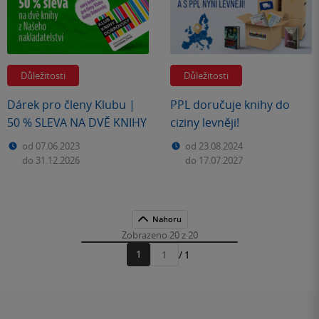
Důležitosti
Důležitosti
Dárek pro členy Klubu |
PPL doručuje knihy do
50 % SLEVA NA DVĚ KNIHY
ciziny levněji!
od 07.06.2023
od 23.08.2024
do 31.12.2026
do 17.07.2027
Nahoru
Zobrazeno 20 z 20
1
/ 1
Přejít
na
stránku