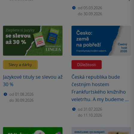
od 05.03.2026
do 30.09.2026
Slevy a dárky
Důležitosti
Jazykové tituly se slevou až
Česká republika bude
30 %
čestným hostem
Frankfurtského knižního
od 01.08.2026
veletrhu. A my budeme u
do 30.09.2026
toho.
od 31.07.2026
do 11.10.2026