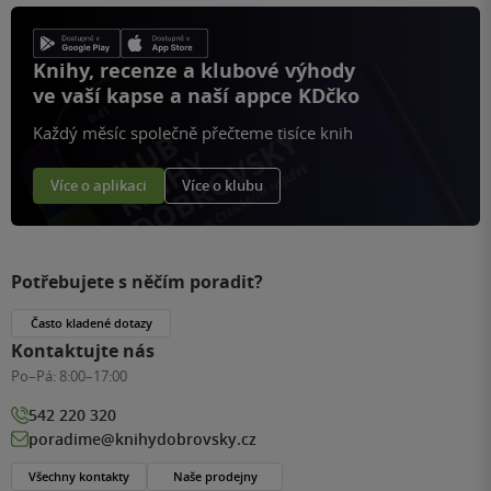
Knihy, recenze a klubové výhody
ve vaší kapse a naší appce KDčko
Každý měsíc společně přečteme tisíce knih
Více o aplikaci
Více o klubu
Potřebujete s něčím poradit?
Často kladené dotazy
Kontaktujte nás
Po–Pá:
8:00–17:00
542 220 320
poradime@knihydobrovsky.cz
Všechny kontakty
Naše prodejny