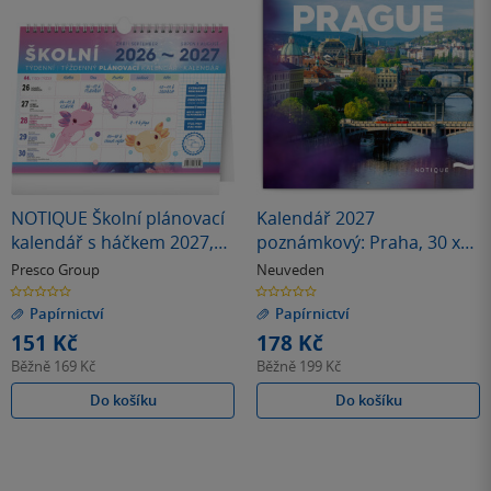
NOTIQUE Školní plánovací
Kalendář 2027
kalendář s háčkem 2027,
poznámkový: Praha, 30 x
30 x 21 cm
30 cm
Presco Group
Neuveden
0.0
0.0
z
z
Papírnictví
Papírnictví
5
5
hvězdiček
hvězdiček
151 Kč
178 Kč
Běžně
169 Kč
Běžně
199 Kč
Do košíku
Do košíku