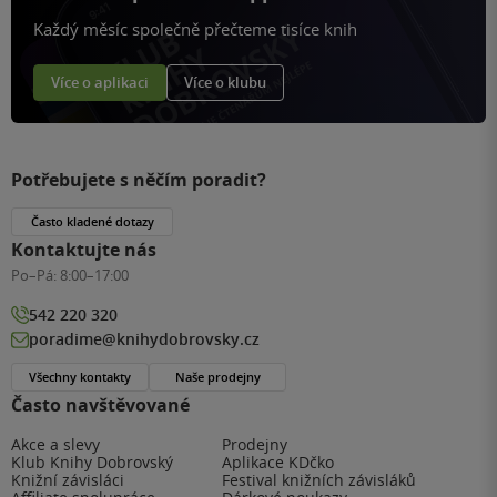
Každý měsíc společně přečteme tisíce knih
Více o aplikaci
Více o klubu
Potřebujete s něčím poradit?
Často kladené dotazy
Kontaktujte nás
Po–Pá:
8:00–17:00
542 220 320
poradime@knihydobrovsky.cz
Všechny kontakty
Naše prodejny
Často navštěvované
Akce a slevy
Prodejny
Klub Knihy Dobrovský
Aplikace KDčko
Knižní závisláci
Festival knižních závisláků