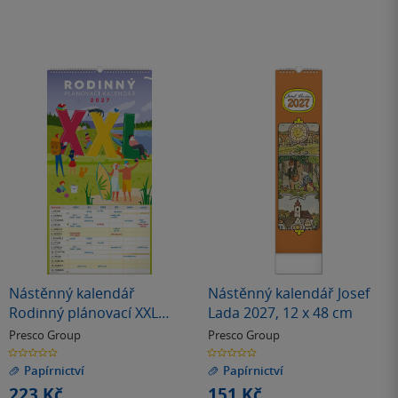
Nástěnný kalendář
Nástěnný kalendář Josef
Rodinný plánovací XXL
Lada 2027, 12 x 48 cm
2027
Presco Group
Presco Group
0.0
0.0
z
z
Papírnictví
Papírnictví
5
5
hvězdiček
hvězdiček
223 Kč
151 Kč