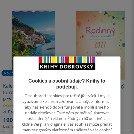
Novinka
Novinka
Cookies a osobní údaje? Knihy to
Kalendář 2027 nástěnný
Kalendář 2027 nástěnný
potřebují.
Europe
Rodinný
O souborech cookies jste určitě již slyšeli. I my je
MFP
MFP
využíváme ke shromažďování a analýze informací,
0.0
0.0
aby náš e-shop dobře fungoval a mohli jsme ho
z
z
Papírnictví
Papírnictví
5
5
nadále zlepšovat. Také nám pomáhají ukazovat
hvězdiček
hvězdiček
lepší a cílenější reklamu. Žádných 50 odstínů, ale
190 Kč
143 Kč
klidně Vergilia v originále. Váš souhlas může předat
Běžně
212 Kč
Běžně
160 Kč
marketingovým platformám i některé vaše osobní