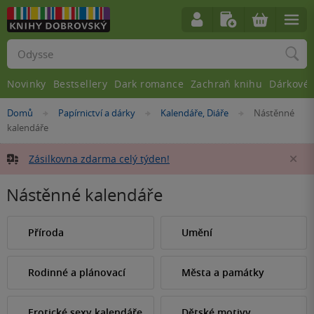
Vyhledávání
Novinky
Bestsellery
Dark romance
Zachraň knihu
Dárkové 
Nacházíte
Domů
Papírnictví a dárky
Kalendáře, Diáře
Nástěnné
»
»
»
se
kalendáře
zde:
Zásilkovna zdarma celý týden!
Za
Nástěnné kalendáře
Příroda
Umění
Rodinné a plánovací
Města a památky
Erotické sexy kalendáře
Dětské motivy