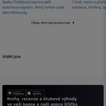
Radka Třeštíková otevírá další
7 knih, které si přečí
autorskou kapitolu. Nový román vydá
romance, thrillery, d
jako Velikovsky
Články, které stojí za pozornost
Viděli jste
Knihy, recenze a klubové výhody
ve vaší kapse a naší appce KDčko