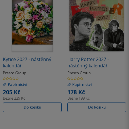
Kytice 2027 - nástěnný
Harry Potter 2027 -
kalendář
nástěnný kalendář
Presco Group
Presco Group
0.0
0.0
z
z
Papírnictví
Papírnictví
5
5
hvězdiček
hvězdiček
205 Kč
178 Kč
Běžně
229 Kč
Běžně
199 Kč
Do košíku
Do košíku