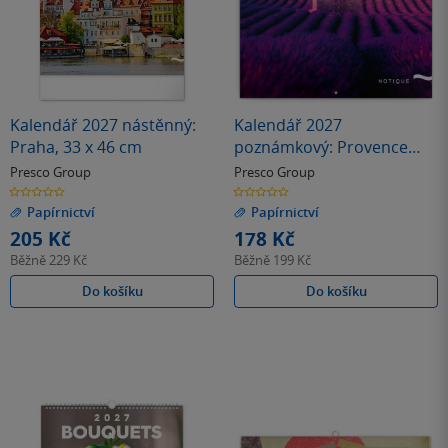
Kalendář 2027 nástěnný:
Kalendář 2027
Praha, 33 x 46 cm
poznámkový: Provence
2027, 30 x 30 cm
Presco Group
Presco Group
0.0
0.0
z
z
Papírnictví
Papírnictví
5
5
hvězdiček
hvězdiček
205 Kč
178 Kč
Běžně
229 Kč
Běžně
199 Kč
Do košíku
Do košíku