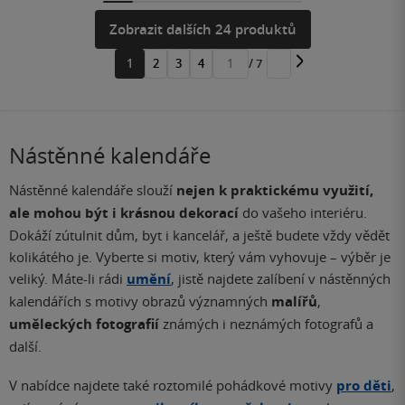
Zobrazit dalších 24 produktů
1
2
3
4
/ 7
Přejít
na
stránku
Nástěnné kalendáře
Nástěnné kalendáře slouží
nejen k praktickému využití,
ale mohou být i krásnou dekorací
do vašeho interiéru.
Dokáží zútulnit dům, byt i kancelář, a ještě budete vždy vědět
kolikátého je. Vyberte si motiv, který vám vyhovuje – výběr je
veliký. Máte-li rádi
umění
, jistě najdete zalíbení v nástěnných
kalendářích s motivy obrazů významných
malířů
,
uměleckých fotografií
známých i neznámých fotografů a
další.
V nabídce najdete také roztomilé pohádkové motivy
pro děti
,