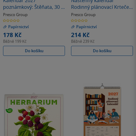
Kalendář 2027
Nástěnný kalendář
poznámkový: Štěňata, 30 x
Rodinný plánovací Krteček
30 cm
2027, 21 x 42 cm
Presco Group
Presco Group
0.0
0.0
z
z
Papírnictví
Papírnictví
5
5
hvězdiček
hvězdiček
178 Kč
214 Kč
Běžně
199 Kč
Běžně
239 Kč
Do košíku
Do košíku