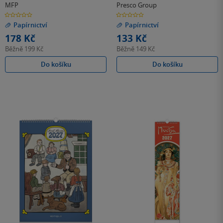
republika 2027, 20 x 20 cm
MFP
Presco Group
0.0
0.0
z
z
Papírnictví
Papírnictví
5
5
hvězdiček
hvězdiček
178 Kč
133 Kč
Běžně
199 Kč
Běžně
149 Kč
Do košíku
Do košíku