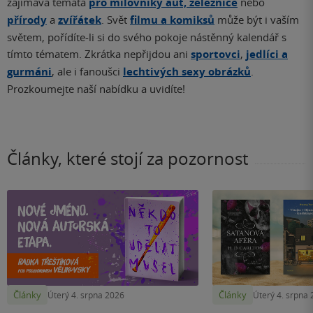
zajímavá témata
pro milovníky aut, železnice
nebo
přírody
a
zvířátek
. Svět
filmu a komiksů
může být i vaším
světem, pořídíte-li si do svého pokoje nástěnný kalendář s
tímto tématem. Zkrátka nepřijdou ani
sportovci
,
jedlíci a
gurmáni
, ale i fanoušci
lechtivých sexy obrázků
.
Prozkoumejte naší nabídku a uvidíte!
Články, které stojí za pozornost
Články
Články
Úterý 4. srpna 2026
Úterý 4. srpna