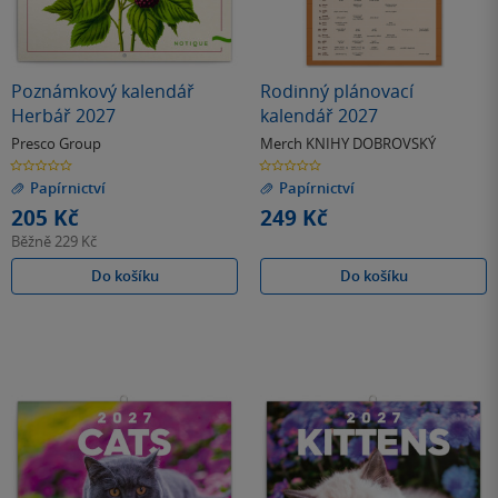
Poznámkový kalendář
Rodinný plánovací
Herbář 2027
kalendář 2027
Presco Group
Merch KNIHY DOBROVSKÝ
0.0
0.0
z
z
Papírnictví
Papírnictví
5
5
hvězdiček
hvězdiček
205 Kč
249 Kč
Běžně
229 Kč
Do košíku
Do košíku