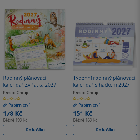
Rodinný plánovací
Týdenní rodinný plánovací
kalendář Zvířátka 2027
kalendář s háčkem 2027
Presco Group
Presco Group
0.0
0.0
z
z
Papírnictví
Papírnictví
5
5
hvězdiček
hvězdiček
178 Kč
151 Kč
Běžně
199 Kč
Běžně
169 Kč
Do košíku
Do košíku