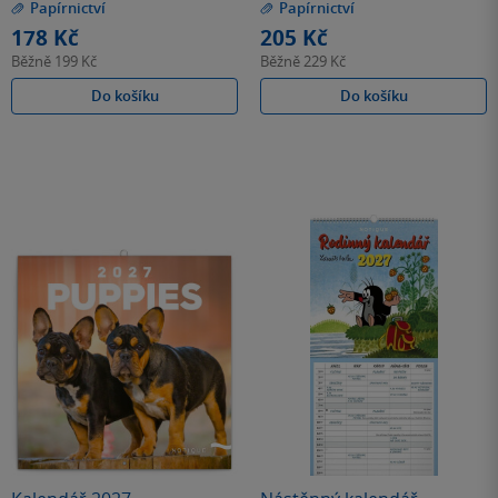
Papírnictví
Papírnictví
5
5
hvězdiček
hvězdiček
178 Kč
205 Kč
Běžně
199 Kč
Běžně
229 Kč
Do košíku
Do košíku