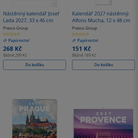
Nástěnný kalendář Josef
Kalendář 2027 nástěnný:
Lada 2027, 33 x 46 cm
Alfons Mucha, 12 x 48 cm
Presco Group
Presco Group
0.0
0.0
z
z
Papírnictví
Papírnictví
5
5
hvězdiček
hvězdiček
268 Kč
151 Kč
Běžně
299 Kč
Běžně
169 Kč
Do košíku
Do košíku