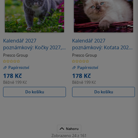
Kalendář 2027
Kalendář 2027
poznámkový: Kočky 2027,
poznámkový: Koťata 2027,
30 x 30 cm
30 x 30 cm
Presco Group
Presco Group
0.0
0.0
z
z
Papírnictví
Papírnictví
5
5
hvězdiček
hvězdiček
178 Kč
178 Kč
Běžně
199 Kč
Běžně
199 Kč
Do košíku
Do košíku
Nahoru
Zobrazeno 24 z 161