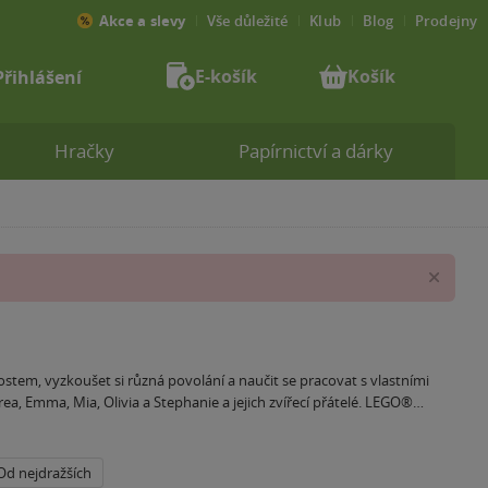
Akce a slevy
Vše důležité
Klub
Blog
Prodejny
E-košík
Košík
Přihlášení
Hračky
Papírnictví a dárky
Zav
ostem, vyzkoušet si různá povolání a naučit se pracovat s vlastními
a, Emma, Mia, Olivia a Stephanie a jejich zvířecí přátelé. LEGO®
 situace z reálného světa jako je například vysazování stromů či
Od nejdražších