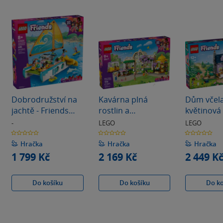
Dobrodružství na
Kavárna plná
Dům včela
jachtě - Friends
rostlin a
květinová
(42664)
květinářství -
- Friends 
-
LEGO
LEGO
Friends (42671)
0.0
0.0
0.0
z
z
z
5
5
5
Hračka
Hračka
Hračka
hvězdiček
hvězdiček
hvězdiček
1 799 Kč
2 169 Kč
2 449 K
Do košíku
Do košíku
Do k