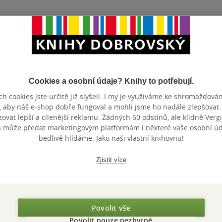
Cookies a osobní údaje? Knihy to potřebují.
h cookies jste určitě již slyšeli. I my je využíváme ke shromažďován
Nedostupné
Nedostupné
Nedostupné
, aby náš e-shop dobře fungoval a mohli jsme ho nadále zlepšovat
Hřiště pro
Adventní kalendář
Dobrodruž
vat lepší a cílenější reklamu. Žádných 50 odstínů, ale klidně Vergil
štěňátka - Friends
- Friends (42637)
surfujícím
s může předat marketingovým platformám i některé vaše osobní úda
bedlivě hlídáme. Jako naši vlastní knihovnu!
(42665)
skútrem -
LEGO
LEGO
LEGO
(42641)
0.0
0.0
0.0
z
z
z
Zjistit více
5
5
5
Hračka
Hračka
Hračka
hvězdiček
hvězdiček
hvězdiček
Nedostupné
Nedostupné
Nedos
Povolit vše
Povolit pouze nezbytné