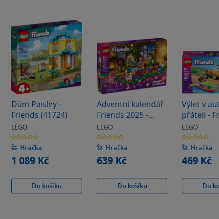
Dům Paisley -
Adventní kalendář
Výlet v au
Friends (41724)
Friends 2025 -
přáteli - 
Friends (42668)
(42659)
LEGO
LEGO
LEGO
0.0
0.0
0.0
z
z
z
5
5
5
Hračka
Hračka
Hračka
hvězdiček
hvězdiček
hvězdiček
1 089 Kč
639 Kč
469 Kč
Do košíku
Do košíku
Do k