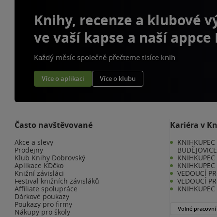
Knihy, recenze a klubové 
ve vaší kapse a naší appce
Každý měsíc společně přečteme tisíce knih
Více o aplikaci
Více o klubu
Často navštěvované
Kariéra v K
Akce a slevy
KNIHKUPEC 
Prodejny
BUDĚJOVIC
Klub Knihy Dobrovský
KNIHKUPEC -
Aplikace KDčko
KNIHKUPEC 
Knižní závisláci
VEDOUCÍ PR
Festival knižních závisláků
VEDOUCÍ PR
Affiliate spolupráce
KNIHKUPEC 
Dárkové poukazy
Poukazy pro firmy
Volné pracovní
Nákupy pro školy