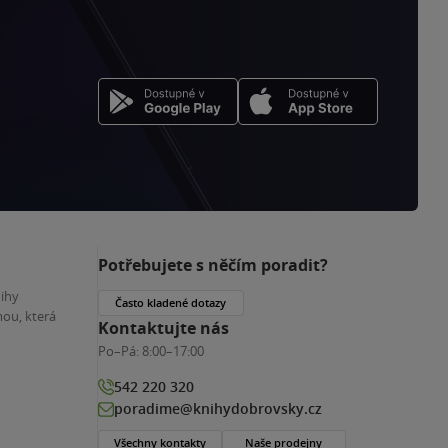
Potřebujete s něčím poradit?
nihy
Často kladené dotazy
ou, která
Kontaktujte nás
Po–Pá:
8:00–17:00
542 220 320
poradime@knihydobrovsky.cz
Všechny kontakty
Naše prodejny