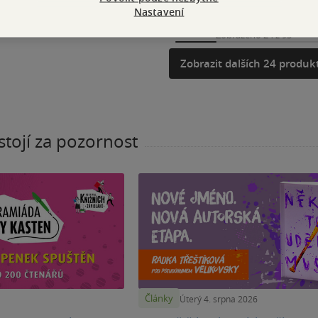
Nastavení
Zobrazeno 24 z 93
Zobrazit dalších 24 produk
stojí za pozornost
Články
Úterý 4. srpna 2026