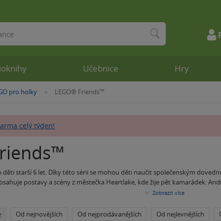
ioknihy
Učebnice
Hry
GO pro holky
LEGO® Friends™
»
arma celý týden!
riends™
děti starší 6 let. Díky této sérii se mohou děti naučit společenským dovedn
sahuje postavy a scény z městečka Heartlake, kde žije pět kamarádek: Andre
 kreativity, logiky, spolupráce a zábavy. Děti si mohou vyzkoušet nejrúznější
Zobrazit
více
e lze různě kombinovat s minifigurkami a vytvářet vlastní městečka.
e
Od nejnovějších
Od nejprodávanějších
Od nejlevnějších