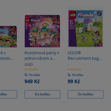
tě s
Kostýmová párty s
LEGO®
Friends
jednorožcem a
Recruitment bags
vílou - Friends
Zahradní domeček
LEGO
-
(42661)
pro králíčka
0.0
0.0
z
z
5
5
Hračka
Hračka
hvězdiček
hvězdiček
949 Kč
99 Kč
ošíku
Do košíku
Do košíku