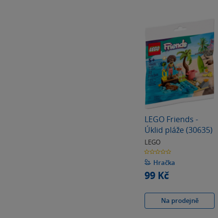
LEGO Friends -
Úklid pláže (30635)
LEGO
0.0
z
5
Hračka
hvězdiček
99 Kč
Na prodejně