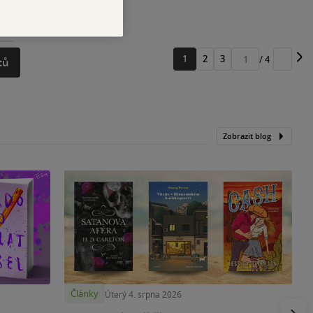
1
2
3
/ 4
tů
Přejít
na
stránku
Zobrazit blog
Články
Úterý 4. srpna 2026
Násled