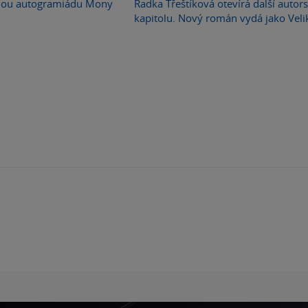
nou autogramiádu Mony
Radka Třeštíková otevírá další autor
kapitolu. Nový román vydá jako Vel