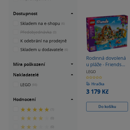
Dostupnost
Skladem na e-shopu
(6)
Předobjednávka
(0)
K odebrání na prodejně
Skladem u dodavatele
(6)
Rodinná dovolená
Míra poškození
u pláže - Friends
(42673)
LEGO
Nakladatelé
0.0
z
5
Hračka
LEGO
(93)
hvězdiček
3 179 Kč
Hodnocení
Do košíku
5
(1)
z
4
(0)
5
z
hvězdiček
3
(0)
5