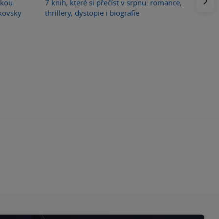
skou
7 knih, které si přečíst v srpnu: romance,
ikovsky
thrillery, dystopie i biografie
F
o