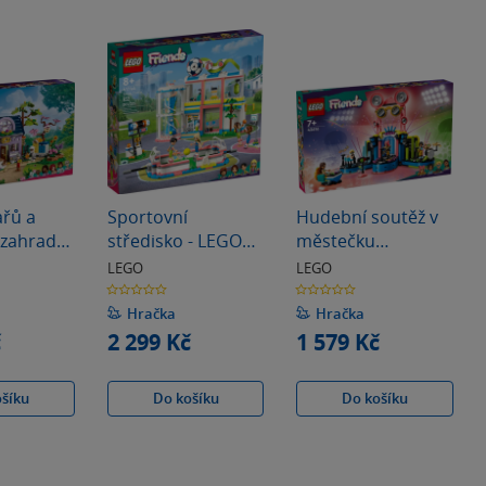
řů a
Sportovní
Hudební soutěž v
 zahrada
středisko - LEGO
městečku
(42669)
Friends (41744)
Heartlake - Friends
LEGO
LEGO
(42616)
0.0
0.0
z
z
5
5
Hračka
Hračka
hvězdiček
hvězdiček
č
2 299 Kč
1 579 Kč
ošíku
Do košíku
Do košíku