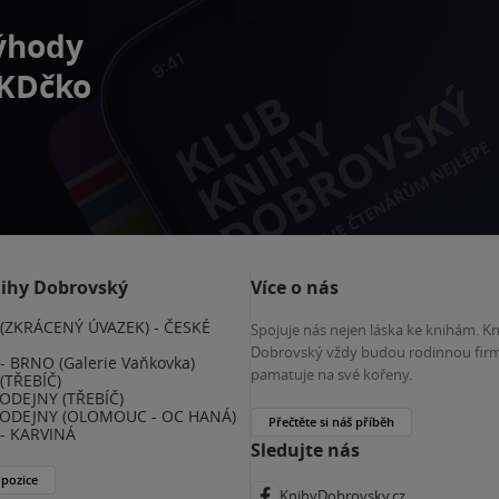
výhody
 KDčko
nihy Dobrovský
Více o nás
(ZKRÁCENÝ ÚVAZEK) - ČESKÉ
Spojuje nás nejen láska ke knihám. K
E
Dobrovský vždy budou rodinnou firm
 BRNO (Galerie Vaňkovka)
pamatuje na své kořeny.
(TŘEBÍČ)
ODEJNY (TŘEBÍČ)
ODEJNY (OLOMOUC - OC HANÁ)
Přečtěte si náš příběh
- KARVINÁ
Sledujte nás
 pozice
KnihyDobrovsky.cz