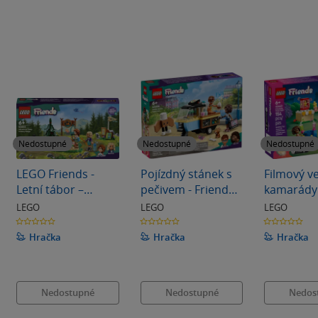
Nedostupné
Nedostupné
Nedostupné
LEGO Friends -
Pojízdný stánek s
Filmový v
Letní tábor –
pečivem - Friends
kamarády 
Lukostřelecká
(42606)
(42642)
LEGO
LEGO
LEGO
střelnice (42622)
0.0
0.0
0.0
z
z
z
5
5
5
Hračka
Hračka
Hračka
hvězdiček
hvězdiček
hvězdiček
Nedostupné
Nedostupné
Nedos