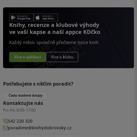
Knihy, recenze a klubové výhody
ve vaší kapse a naší appce KDčko
Každý měsíc společně přečteme tisíce knih
Více o aplikaci
Více o klubu
Potřebujete s něčím poradit?
Často kladené dotazy
Kontaktujte nás
Po–Pá:
8:00–17:00
542 220 320
poradime@knihydobrovsky.cz