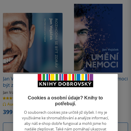
Jan Vojáček: Rozhodni se
Jan Vojáček: Umění nemoci
být zdráv
Jan Vojáček
Jan Vojáček
Cookies a osobní údaje? Knihy to
4.5
4.4
z
z
potřebují.
Audiokniha
(mp3)
E-kniha
5
5
hvězdiček
hvězdiček
399 Kč
319 Kč
O souborech cookies jste určitě již slyšeli. I my je
využíváme ke shromažďování a analýze informací,
aby náš e-shop dobře fungoval a mohli jsme ho
Koupit
Koupit
nadále zlepšovat. Také nám pomáhají ukazovat