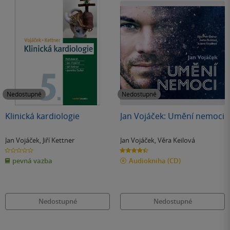
Nedostupné
Nedostupné
Klinická kardiologie
Jan Vojáček: Umění nemoci
Jan Vojáček
,
Jiří Kettner
Jan Vojáček
,
Věra Keilová
0.0
4.4
z
z
pevná vazba
Audiokniha
(CD)
5
5
hvězdiček
hvězdiček
Nedostupné
Nedostupné