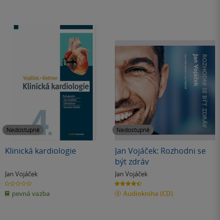
Nedostupné
Nedostupné
Klinická kardiologie
Jan Vojáček: Rozhodni se
být zdráv
Jan Vojáček
Jan Vojáček
0.0
4.5
z
z
pevná vazba
Audiokniha
(CD)
5
5
hvězdiček
hvězdiček