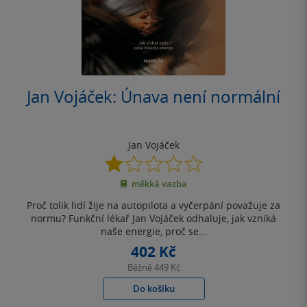
Jan Vojáček: Únava není normální
Jan Vojáček
1.0
z
měkká vazba
5
hvězdiček
Proč tolik lidí žije na autopilota a vyčerpání považuje za
normu? Funkční lékař Jan Vojáček odhaluje, jak vzniká
naše energie, proč se...
402 Kč
Běžně
449 Kč
Do košíku