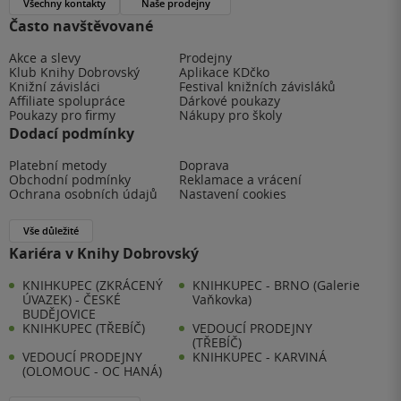
Všechny kontakty
Naše prodejny
Často navštěvované
Akce a slevy
Prodejny
Klub Knihy Dobrovský
Aplikace KDčko
Knižní závisláci
Festival knižních závisláků
Affiliate spolupráce
Dárkové poukazy
Poukazy pro firmy
Nákupy pro školy
Dodací podmínky
Platební metody
Doprava
Obchodní podmínky
Reklamace a vrácení
Ochrana osobních údajů
Nastavení cookies
Vše důležité
Kariéra v Knihy Dobrovský
KNIHKUPEC (ZKRÁCENÝ
KNIHKUPEC - BRNO (Galerie
ÚVAZEK) - ČESKÉ
Vaňkovka)
BUDĚJOVICE
KNIHKUPEC (TŘEBÍČ)
VEDOUCÍ PRODEJNY
(TŘEBÍČ)
VEDOUCÍ PRODEJNY
KNIHKUPEC - KARVINÁ
(OLOMOUC - OC HANÁ)