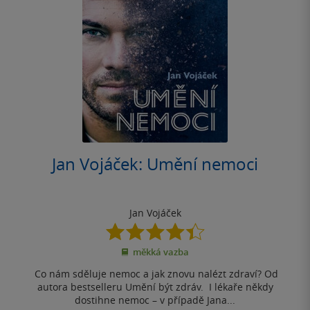
Jan Vojáček: Umění nemoci
Jan Vojáček
4.4
z
měkká vazba
5
hvězdiček
Co nám sděluje nemoc a jak znovu nalézt zdraví? Od
autora bestselleru Umění být zdráv. I lékaře někdy
dostihne nemoc – v případě Jana...