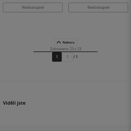
Nedostupné
Nedostupné
Nahoru
Zobrazeno 23 z 23
1
/ 1
Přejít
na
stránku
Viděli jste