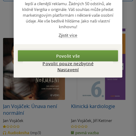
lepší a cílenější reklamu. Žádných 50 odstínů, ale
klidně Vergilia v originále. Váš souhlas může předat
marketingovým platformám i některé vaše osobní
údaje. Ale vše bedlivě hlídáme. Jako naši vlastní
knihovnu!
Zjistit více
Povolit vše
Povolit pouze nezbytné
Nastavení
Jan Vojáček: Únava není
Klinická kardiologie
normální
Jan Vojáček
Jan Vojáček
,
Jiří Kettner
1.0
0.0
z
z
Audiokniha
(mp3)
pevná vazba
5
5
hvězdiček
hvězdiček