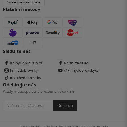
Volné pracovní pozice
Platební metody
+ 17
Sledujte nás
KnihyDobrovsky.cz
Knižní závisláci
knihydobrovsky
@knihydobrovskycz
@knihydobrovsky
Odebírejte nás
Každý měsíc společně přečteme tisíce knih
Odebírat
Tento web je chráněn službou reCAPTCHA a platí pro něj