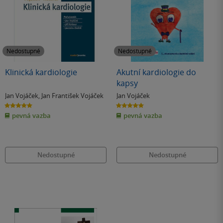
Nedostupné
Nedostupné
Klinická kardiologie
Akutní kardiologie do
kapsy
Jan Vojáček
,
Jan František Vojáček
Jan Vojáček
5.0
5.0
z
z
pevná vazba
pevná vazba
5
5
hvězdiček
hvězdiček
Nedostupné
Nedostupné