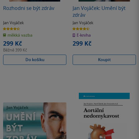
Rozhodni se být zdráv
Jan Vojáček: Umění být
zdráv
Jan Vojáček
Jan Vojáček
4.5
4.4
z
z
měkká vazba
E-kniha
5
5
hvězdiček
hvězdiček
299 Kč
299 Kč
Běžně
399 Kč
Do košíku
Koupit