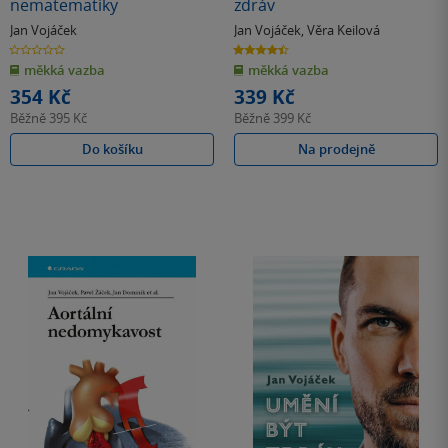
nematematiky
zdráv
Jan Vojáček
Jan Vojáček
,
Věra Keilová
0.0
4.4
z
z
měkká vazba
měkká vazba
5
5
hvězdiček
hvězdiček
354 Kč
339 Kč
Běžně
395 Kč
Běžně
399 Kč
Do košíku
Na prodejně