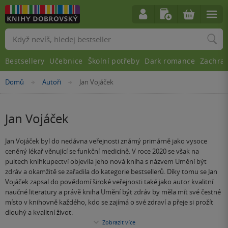
Vyhledávání
Bestsellery
Učebnice
Školní potřeby
Dark romance
Zachra
Nacházíte
Domů
Autoři
Jan Vojáček
»
»
se
zde:
Jan Vojáček
Jan Vojáček byl do nedávna veřejnosti známý primárně jako vysoce
ceněný lékař věnující se funkční medicíně. V roce 2020 se však na
pultech knihkupectví objevila jeho nová kniha s názvem Umění být
zdráv a okamžitě se zařadila do kategorie bestsellerů. Díky tomu se Jan
Vojáček zapsal do povědomí široké veřejnosti také jako autor kvalitní
naučné literatury a právě kniha Umění být zdráv by měla mít své čestné
místo v knihovně každého, kdo se zajímá o své zdraví a přeje si prožít
dlouhý a kvalitní život.
Zobrazit více