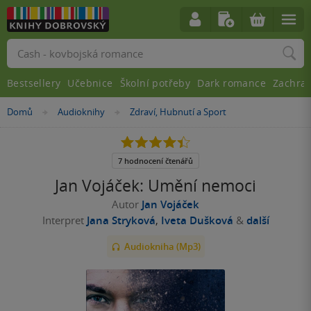
Vyhledávání
Bestsellery
Učebnice
Školní potřeby
Dark romance
Zachra
Nacházíte
Domů
Audioknihy
Zdraví, Hubnutí a Sport
»
»
se
zde:
4.4
z
5
7 hodnocení čtenářů
hvězdiček
Jan Vojáček: Umění nemoci
Autor
Jan Vojáček
Interpret
Jana Stryková
,
Iveta Dušková
&
další
Audiokniha (Mp3)