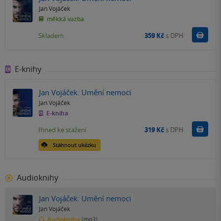
Jan Vojáček
měkká vazba
Do k
Skladem
359 Kč
s DPH
E-knihy
Jan Vojáček: Umění nemoci
Jan Vojáček
E-kniha
Koupit
Ihned ke stažení
319 Kč
s DPH
Stáhnout ukázku
Audioknihy
Jan Vojáček: Umění nemoci
Jan Vojáček
Audiokniha
(mp3)