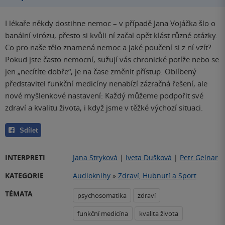
I lékaře někdy dostihne nemoc – v případě Jana Vojáčka šlo o
banální virózu, přesto si kvůli ní začal opět klást různé otázky.
Co pro naše tělo znamená nemoc a jaké poučení si z ní vzít?
Pokud jste často nemocní, sužují vás chronické potíže nebo se
jen „necítíte dobře“, je na čase změnit přístup. Oblíbený
představitel funkční medicíny nenabízí zázračná řešení, ale
nové myšlenkové nastavení: Každý můžeme podpořit své
zdraví a kvalitu života, i když jsme v těžké výchozí situaci.
Sdílet
INTERPRETI
Jana Stryková
|
Iveta Dušková
|
Petr Gelnar
KATEGORIE
Audioknihy
»
Zdraví, Hubnutí a Sport
TÉMATA
psychosomatika
zdraví
funkční medicína
kvalita života