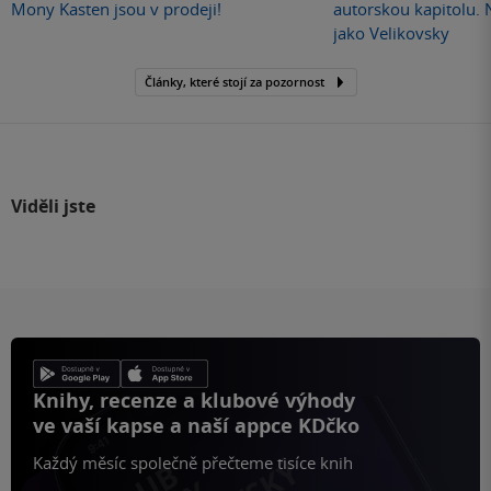
Mony Kasten jsou v prodeji!
autorskou kapitolu.
jako Velikovsky
Články, které stojí za pozornost
Viděli jste
Knihy, recenze a klubové výhody
ve vaší kapse a naší appce KDčko
Každý měsíc společně přečteme tisíce knih