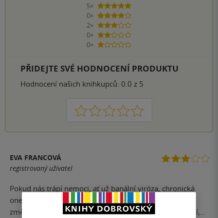
5×
5 hvězdiček
0×
4 hvězdičky
2×
3 hvězdičky
0×
2 hvězdičky
0×
1 hvezdička
PŘIDEJTE SVÉ HODNOCENÍ PRODUKTU
Hodnocení našich knihkupců: 0.0 z 5
1
2
3
4
5
EVA FRANCOVÁ
registrovaný uživatel
Pokud nás trápí nemoci, ať už banální viróza, chronická
onemocnění, nebo se prostě necítíme dobře, je potřeba
změnit myšlenkové nastavení. Autor nám v knize poradí,