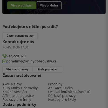
Více o aplikaci
Více o klubu
Potřebujete s něčím poradit?
Často kladené dotazy
Kontaktujte nás
Po–Pá:
8:00–17:00
542 220 320
poradime@knihydobrovsky.cz
Všechny kontakty
Naše prodejny
Často navštěvované
Akce a slevy
Prodejny
Klub Knihy Dobrovský
Aplikace KDčko
Knižní závisláci
Festival knižních závisláků
Affiliate spolupráce
Dárkové poukazy
Poukazy pro firmy
Nákupy pro školy
Dodací podmínky