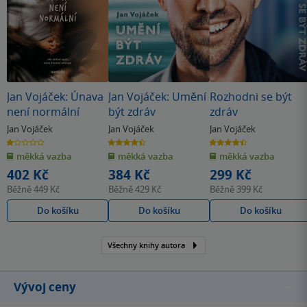
a dávat rady jak žít .. Je potřeba naslouchat našemu tělu,
signály neignorovat a nepřidělávat jim různá odůvodnění,
musíme konat. Jak se "naladit" na tu správnou notu a
porozumět našemu tělu to a více si můžete přečíst právě v
této knize.
Jan Vojáček: Únava
Jan Vojáček: Umění
Rozhodni se být
není normální
být zdráv
zdráv
Jan Vojáček
Jan Vojáček
Jan Vojáček
1.0
4.4
4.5
z
z
z
měkká vazba
měkká vazba
měkká vazba
5
5
5
hvězdiček
hvězdiček
hvězdiček
402 Kč
384 Kč
299 Kč
Běžně
449 Kč
Běžně
429 Kč
Běžně
399 Kč
Do košíku
Do košíku
Do košíku
Všechny knihy autora
Vývoj ceny