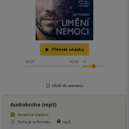
Přehrát ukázku
00:00
00:00
Uložit do seznamu
Audiokniha (mp3)
Ihned ke stažení
Kniha je ve formátu
mp3