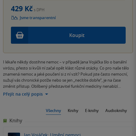
429 Kč
s DPH
Jsme transparentní
Koupit
I lékaře někdy dostihne nemoc – v případě Jana Vojáčka šlo o banální
virózu, přesto si kvůli ní začal opět klást různé otázky. Co pro naše tělo
znamená nemoc a jaké poučení si z ní vzít? Pokud jste často nemocní,
sužují vás chronické potíže nebo se jen „necítíte dobře“, je na čase
změnit přístup. Oblíbený představitel funkční medicíny nenabízí…
Přejít na celý popis
Všechny
Knihy
E-knihy
Audioknihy
Knihy
Jan Vojáček: Umění nemoci