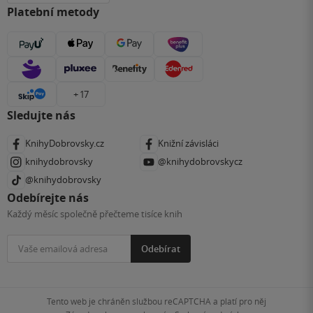
Platební metody
+ 17
Sledujte nás
KnihyDobrovsky.cz
Knižní závisláci
knihydobrovsky
@knihydobrovskycz
@knihydobrovsky
Odebírejte nás
Každý měsíc společně přečteme tisíce knih
Odebírat
Tento web je chráněn službou reCAPTCHA a platí pro něj