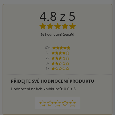
4.8
z
5
68
hodnocení čtenářů
60×
5 hvězdiček
5×
4 hvězdičky
2×
3 hvězdičky
0×
2 hvězdičky
1×
1 hvezdička
PŘIDEJTE SVÉ HODNOCENÍ PRODUKTU
Hodnocení našich knihkupců: 0.0 z 5
1
2
3
4
5