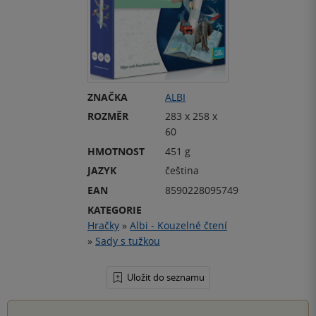
ZNAČKA
ALBI
ROZMĚR
283 x 258 x
60
HMOTNOST
451 g
JAZYK
čeština
EAN
8590228095749
KATEGORIE
Hračky
»
Albi - Kouzelné čtení
»
Sady s tužkou
Uložit do seznamu