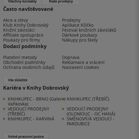
Všechny kontakty
Naše prodejny
Často navštěvované
Akce a slevy
Prodejny
Klub Knihy Dobrovský
Aplikace KDčko
Knižní závisláci
Festival knižních závisláků
Affiliate spolupráce
Dárkové poukazy
Poukazy pro firmy
Nákupy pro školy
Dodací podmínky
Platební metody
Doprava
Obchodní podmínky
Reklamace a vrácení
Ochrana osobních údajů
Nastavení cookies
Vše důležité
Kariéra v Knihy Dobrovský
KNIHKUPEC - BRNO (Galerie
KNIHKUPEC (TŘEBÍČ)
Vaňkovka)
VEDOUCÍ PRODEJNY
VEDOUCÍ PRODEJNY
(TŘEBÍČ)
(OLOMOUC - OC HANÁ)
KNIHKUPEC - KARVINÁ
SMĚNOVÝ/Á VEDOUCÍ -
PARDUBICE
Volné pracovní pozice