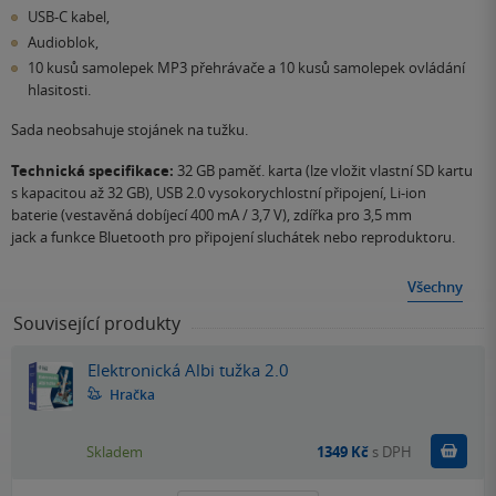
USB-C kabel,
Audioblok,
10 kusů samolepek MP3 přehrávače a 10 kusů samolepek ovládání
hlasitosti.
Sada neobsahuje stojánek na tužku.
Technická specifikace:
32 GB paměť. karta (lze vložit vlastní SD kartu
s kapacitou až 32 GB), USB 2.0 vysokorychlostní připojení, Li-ion
baterie (vestavěná dobíjecí 400 mA / 3,7 V), zdířka pro 3,5 mm
jack a funkce Bluetooth pro připojení sluchátek nebo reproduktoru.
Všechny
Související produkty
Elektronická Albi tužka 2.0
Hračka
Do k
Skladem
1349 Kč
s DPH