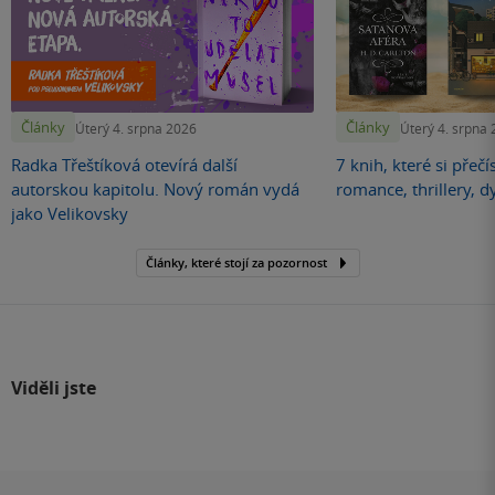
Články
Články
Úterý 4. srpna 2026
Úterý 4. srpna
Radka Třeštíková otevírá další
7 knih, které si přečí
autorskou kapitolu. Nový román vydá
romance, thrillery, d
jako Velikovsky
Články, které stojí za pozornost
Viděli jste