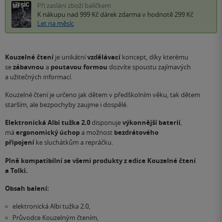
Při zaslání zboží balíčkem
K nákupu nad 999 Kč
dárek zdarma
v hodnotě 299 Kč
Let na měsíc
Kouzelné čtení
je unikátní
vzdělávací
koncept, díky kterému
se
zábavnou
a
poutavou formou
dozvíte spoustu zajímavých
a užitečných informací.
Kouzelné čtení je určeno jak dětem v předškolním věku, tak dětem
starším, ale bezpochyby zaujme i dospělé.
Elektronická Albi tužka 2.0
disponuje
výkonnější baterií
,
má
ergonomický úchop
a možnost
bezdrátového
připojení
ke sluchátkům a repráčku.
Plně kompatibilní se všemi produkty z edice Kouzelné čtení
a Tolki.
Obsah balení:
elektronická Albi tužka 2.0,
Průvodce Kouzelným čtením,