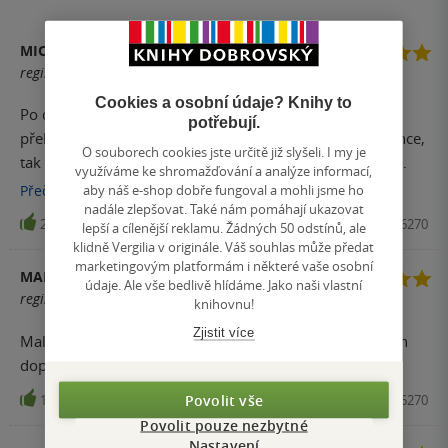
MICHAL
registrovaný uživatel
Cookies a osobní údaje? Knihy to
Po dlouhé době produkt, který mě velmi příjemně
potřebují.
překvapil kvalitou zpracování a to jak po technické stránce,
O souborech cookies jste určitě již slyšeli. I my je
tak i po stránce obsahové. Vše funguje bez jakéhokoliv
využíváme ke shromažďování a analýze informací,
zadrhávání. Každý detail na který tužkou ukážete má
aby náš e-shop dobře fungoval a mohli jsme ho
Přečíst
více
nadále zlepšovat. Také nám pomáhají ukazovat
profesionálně namluvený nějaký smysluplný komentář.
236
Hračka, ALBI, 2014, 8590228016270
lepší a cílenější reklamu. Žádných 50 odstínů, ale
Moje 4 letá dcera ji z ní nadšená a já též. Vřele všem
klidně Vergilia v originále. Váš souhlas může předat
doporučuji.
marketingovým platformám i některé vaše osobní
MARKÉTA
údaje. Ale vše bedlivě hlídáme. Jako naši vlastní
registrovaný uživatel
knihovnu!
Zjistit více
Malá/8 let/je z knihy nadšená,hrozně jí to baví,mohu jen
doporučit
Povolit vše
174
Hračka, ALBI, 2014, 8590228016270
Povolit pouze nezbytné
Nastavení