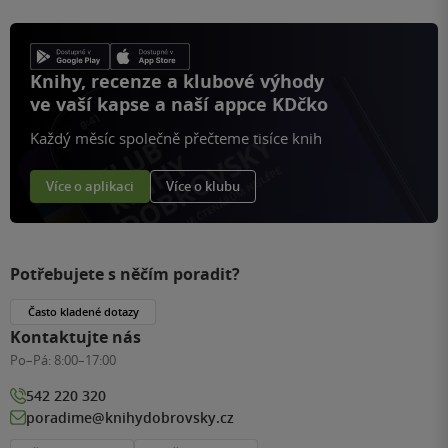
Knihy, recenze a klubové výhody
ve vaší kapse a naší appce KDčko
Každý měsíc společně přečteme tisíce knih
Více o aplikaci
Více o klubu
Potřebujete s něčím poradit?
Často kladené dotazy
Kontaktujte nás
Po–Pá:
8:00–17:00
542 220 320
poradime@knihydobrovsky.cz