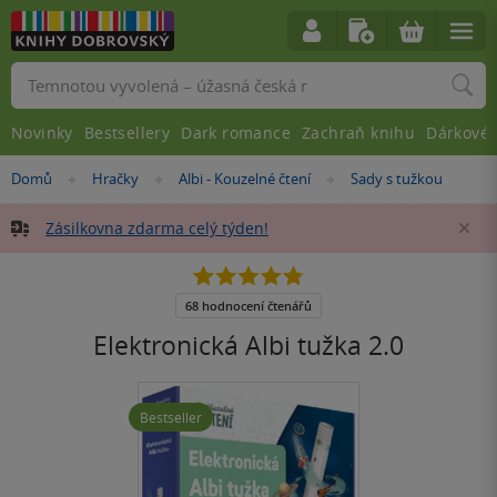
Vyhledávání
Novinky
Bestsellery
Dark romance
Zachraň knihu
Dárkové 
Nacházíte
Domů
Hračky
Albi - Kouzelné čtení
Sady s tužkou
»
»
»
se
zde:
Zásilkovna zdarma celý týden!
Za
4.8
z
5
68 hodnocení čtenářů
hvězdiček
Elektronická Albi tužka 2.0
Bestseller