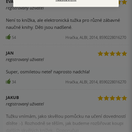
EVA
registrovaný uživatel
Není to knížka, ale elektronická tužka pro různé zábavné
naučné knihy. Děti jsou nadšené.
54
Hračka, ALBI, 2014, 8590228016270
JAN
registrovaný uživatel
Super, osmiletou neteř naprosto nadchla!
34
Hračka, ALBI, 2014, 8590228016270
JAKUB
registrovaný uživatel
Tužku vnímám, jako skvělou pomůcku na učení dovedností
dítěte :-). Rozhodně se těším, jak budeme rozšiřovat koupi
dalších skvělých knížek.. Doporučuji ..