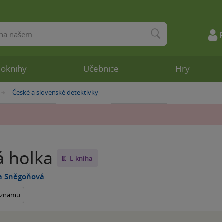
ioknihy
Učebnice
Hry
České a slovenské detektivky
»
 holka
E-kniha
na Sněgoňová
seznamu