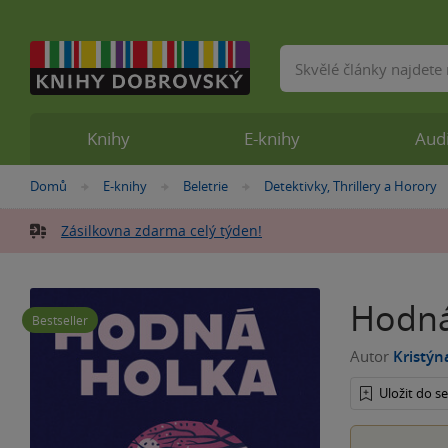
Vyhledávání
Knihy
E-knihy
Aud
Nacházíte
Domů
E-knihy
Beletrie
Detektivky, Thrillery a Horory
»
»
»
se
zde:
Zásilkovna zdarma celý týden!
Hodná
Bestseller
Autor
Kristý
Uložit do 