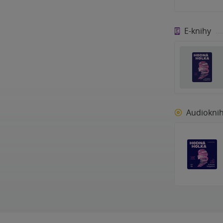
E-knihy
Audiokni