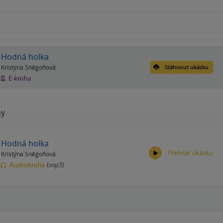
Hodná holka
Kristýna Sněgoňová
Stáhnout ukázku
E-kniha
hy
Hodná holka
Přehrát ukázku
Kristýna Sněgoňová
Audiokniha
(mp3)
00:00
00:00