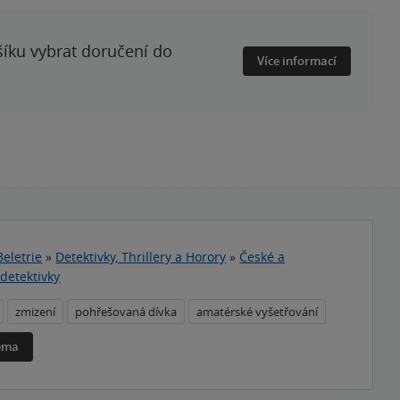
šíku vybrat doručení do
Více informací
Beletrie
»
Detektivky, Thrillery a Horory
»
České a
detektivky
zmizení
pohřešovaná dívka
amatérské vyšetřování
téma