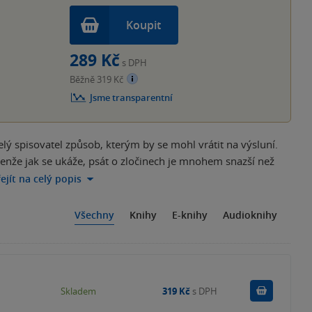
Koupit
289 Kč
s DPH
Běžně 319 Kč
Jsme transparentní
elý spisovatel způsob, kterým by se mohl vrátit na výsluní.
enže jak se ukáže, psát o zločinech je mnohem snazší než
ejít na celý popis
Všechny
Knihy
E-knihy
Audioknihy
Do košík
Skladem
319 Kč
s DPH