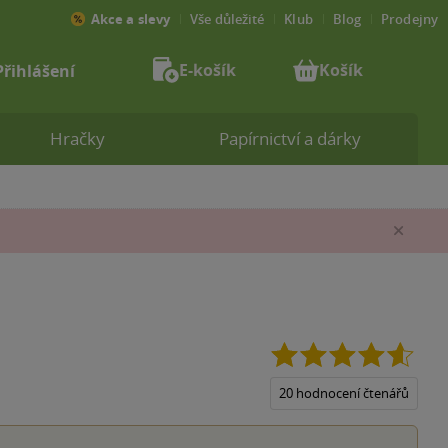
Akce a slevy
Vše důležité
Klub
Blog
Prodejny
E-košík
Košík
Přihlášení
Hračky
Papírnictví a dárky
Zav
4.6
z
5
20 hodnocení čtenářů
hvězd