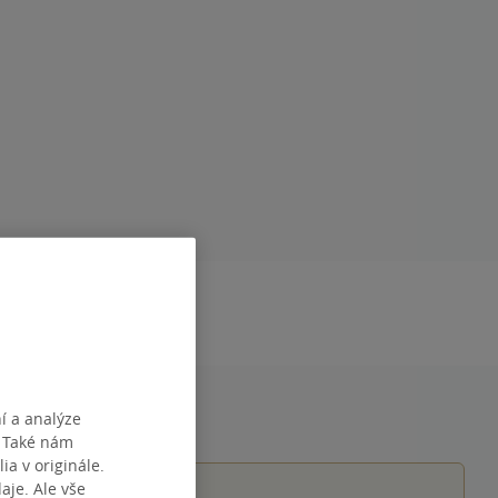
DÁNÍ
27.05.2026
í a analýze
. Také nám
ia v originále.
je. Ale vše