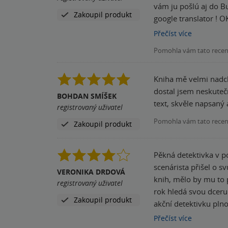
vám ju pošlú aj do Bu
Zakoupil produkt
google translator ! O
Pauhofová. Chápem, s
Přečíst
více
by nevypotila vetu: "Ľ
Pomohla vám tato rece
Kniha mě velmi nadch
dostal jsem neskutečně čtivý příb
BOHDAN SMÍŠEK
text, skvěle napsaný 
registrovaný uživatel
Pomohla vám tato rece
Zakoupil produkt
Pěkná detektivka v p
scenárista přišel o s
VERONIKA DRDOVÁ
knih, mělo by mu to př
registrovaný uživatel
rok hledá svou dceru
Zakoupil produkt
akční detektivku plno
skutečnosti. Budu se t
Přečíst
více