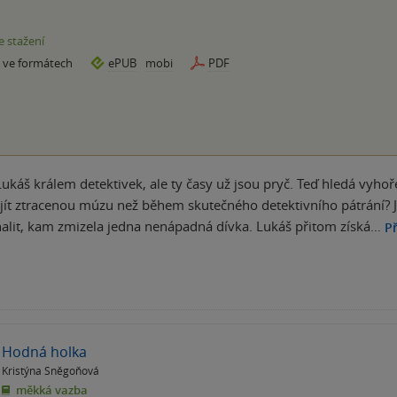
e stažení
e ve formátech
ePUB
mobi
PDF
Lukáš králem detektivek, ale ty časy už jsou pryč. Teď hledá vyhoř
ajít ztracenou múzu než během skutečného detektivního pátrání? J
halit, kam zmizela jedna nenápadná dívka. Lukáš přitom získá…
Př
Hodná holka
Kristýna Sněgoňová
měkká vazba