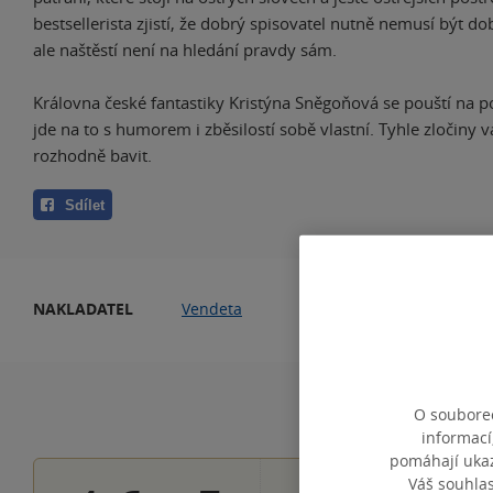
bestsellerista zjistí, že dobrý spisovatel nutně nemusí být do
ale naštěstí není na hledání pravdy sám.
Královna české fantastiky Kristýna Sněgoňová se pouští na po
jde na to s humorem i zběsilostí sobě vlastní. Tyhle zločiny 
rozhodně bavit.
Sdílet
NAKLADATEL
Vendeta
PO
O souborec
informací
pomáhají ukazo
Váš souhla