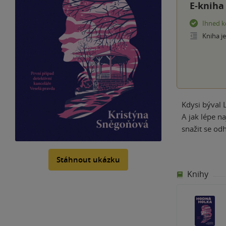
E-kniha
Ihned k
Kniha j
Kdysi býval 
A jak lépe n
snažit se od
Stáhnout ukázku
Knihy