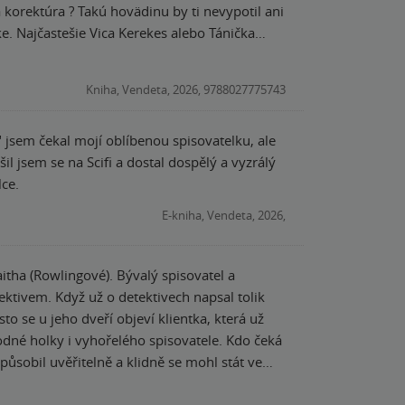
 korektúra ? Takú hovädinu by ti nevypotil ani
ke. Najčastešie Vica Kerekes alebo Tánička
 po slovensky. V pohode. Ale ani na mol opitá
 blbosť, čo tam je.
Kniha, Vendeta, 2026, 9788027775743
 jsem čekal mojí oblíbenou spisovatelku, ale
lce.
E-kniha, Vendeta, 2026,
ha (Rowlingové). Bývalý spisovatel a
ektivem. Když už o detektivech napsal tolik
esto se u jeho dveří objeví klientka, která už
dné holky i vyhořelého spisovatele. Kdo čeká
působil uvěřitelně a klidně se mohl stát ve