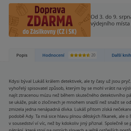
Od 3. do 9. srpn
výdejního místa
20
Popis
Hodnocení
Další kni
Kdysi býval Lukáš králem detektivek, ale ty časy už jsou pryč
vyhořelý spisovatel způsob, kterým by se mohl vrátit na výslu
najít ztracenou múzu než během skutečného detektivního pát
se ukáže, psát o zločinech je mnohem snazší než snažit se od
zmizela jedna nenápadná dívka. Lukáš přitom získá nečeka
podobě Ady. Ta má sice hlavu plnou dětských říkanek, ale o
v sousedství ví víc, než by kdokoliv jiný přiznal. Společně se
pátrání, které stojí na ostrých slovech a ještě ostřejších post