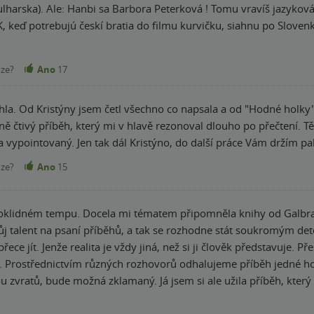
lharska). Ale: Hanbi sa Barbora Peterková ! Tomu vravíš jazyková
K, keď potrebujú českí bratia do filmu kurvičku, siahnu po Sloven
ú krásne. Keď chcete v knihe vykresliť najväčšiu kravu, rozpráva
udia vie byť svine." To je po akom ? A to nie je jediná "slovenská"
nze?
Ano
17
la. Od Kristýny jsem četl všechno co napsala a od "Hodné holky"
ěh, který mi v hlavě rezonoval dlouho po přečtení. Těšil jsem se na Scifi a dostal dospělý a vyzrálý
a vypointovaný. Jen tak dál Kristýno, do další práce Vám držím pa
nze?
Ano
15
oklidném tempu. Docela mi tématem připomněla knihy od Galbrait
vůj talent na psaní příběhů, a tak se rozhodne stát soukromým det
ece jít. Jenže realita je vždy jiná, než si ji člověk představuje. Př
. Prostřednictvím různých rozhovorů odhalujeme příběh jedné ho
u zvratů, bude možná zklamaný. Já jsem si ale užila příběh, který 
ěšit na další díl. Pravda, skončilo to trochu v nejlepším :)