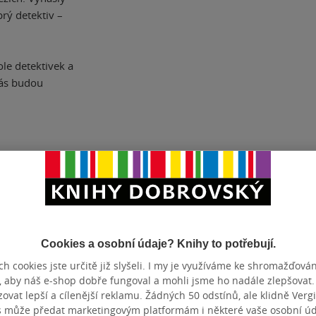
brý detektiv –
le detektivek a
vás budou
ČET STRAN
304
DATUM VY
Cookies a osobní údaje? Knihy to potřebují.
Hodnocení a recenze čtenářů
h cookies jste určitě již slyšeli. I my je využíváme ke shromažďován
, aby náš e-shop dobře fungoval a mohli jsme ho nadále zlepšovat
vat lepší a cílenější reklamu. Žádných 50 odstínů, ale klidně Vergil
s může předat marketingovým platformám i některé vaše osobní úda