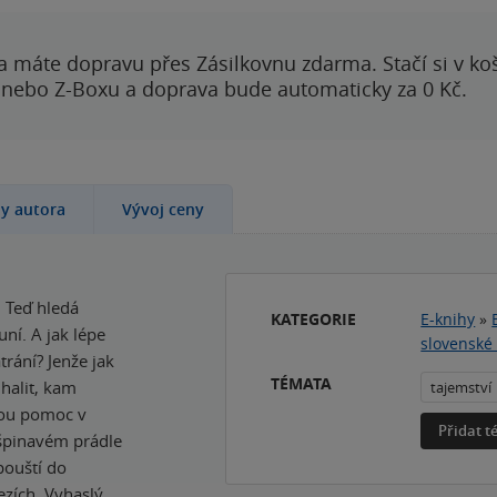
a máte dopravu přes Zásilkovnu zdarma. Stačí si v ko
 nebo Z-Boxu a doprava bude automaticky za 0 Kč.
hy autora
Vývoj ceny
. Teď hledá
KATEGORIE
E-knihy
»
ní. A jak lépe
slovenské 
rání? Jenže jak
TÉMATA
halit, kam
tajemství
nou pomoc v
Přidat 
 špinavém prádle
 pouští do
řezích. Vyhaslý