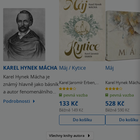
KAREL HYNEK MÁCHA
Máj / Kytice
Máj
Karel Hynek Mácha je
Karel Jaromír Erben
,
Karel Hynek Mách
známý hlavně jako básník
Karel Hynek Mácha
4.0
4.0
a autor fenomenálního
z
z
pevná vazba
pevná vazba
5
5
hvězdiček
hvězdiček
Máje, věnoval se však
Podrobnosti
133 Kč
528 Kč
také dramatické a
Běžně
149 Kč
Běžně
590 Kč
prozaické tvorbě.
Do košíku
Do košíku
Nejrozsáhlejším jeho
dílem je román Cikáni.
Všechny knihy autora
Náš největší český