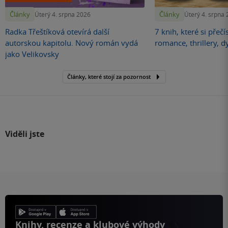
Články
Články
Úterý 4. srpna 2026
Úterý 4. srpna
Radka Třeštíková otevírá další
7 knih, které si přečí
autorskou kapitolu. Nový román vydá
romance, thrillery, d
jako Velikovsky
Články, které stojí za pozornost
Viděli jste
Knihy, recenze a klubové výhody