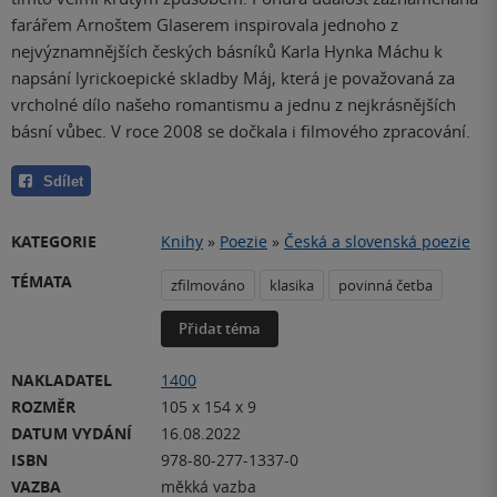
farářem Arnoštem Glaserem inspirovala jednoho z
nejvýznamnějších českých básníků Karla Hynka Máchu k
napsání lyrickoepické skladby Máj, která je považovaná za
vrcholné dílo našeho romantismu a jednu z nejkrásnějších
básní vůbec. V roce 2008 se dočkala i filmového zpracování.
Sdílet
KATEGORIE
Knihy
»
Poezie
»
Česká a slovenská poezie
TÉMATA
zfilmováno
klasika
povinná četba
Přidat téma
NAKLADATEL
1400
ROZMĚR
105 x 154 x 9
DATUM VYDÁNÍ
16.08.2022
ISBN
978-80-277-1337-0
VAZBA
měkká vazba