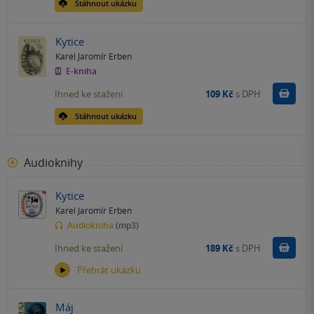
Stáhnout ukázku
Kytice
Karel Jaromír Erben
E-kniha
Koupit
Ihned ke stažení
109 Kč
s DPH
Stáhnout ukázku
Audioknihy
Kytice
Karel Jaromír Erben
Audiokniha
(mp3)
Koupit
Ihned ke stažení
189 Kč
s DPH
Přehrát ukázku
Máj