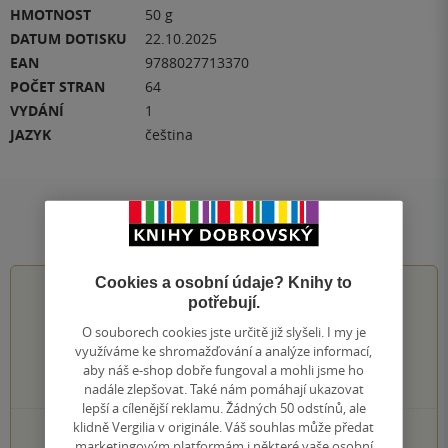
HMOTNOST
50 g
DATUM DOTISKU
22.10.2025
EAN
9788027713370
POČET STRAN
64
VYDÁNÍ
1
JAZYK
čeština
Hodnocení a recenze čtenářů
Cookies a osobní údaje? Knihy to
4.0
z
5
potřebují.
O souborech cookies jste určitě již slyšeli. I my je
využíváme ke shromažďování a analýze informací,
aby náš e-shop dobře fungoval a mohli jsme ho
577
hodnocení čtenářů
nadále zlepšovat. Také nám pomáhají ukazovat
lepší a cílenější reklamu. Žádných 50 odstínů, ale
klidně Vergilia v originále. Váš souhlas může předat
268×
5 hvězdiček
marketingovým platformám i některé vaše osobní