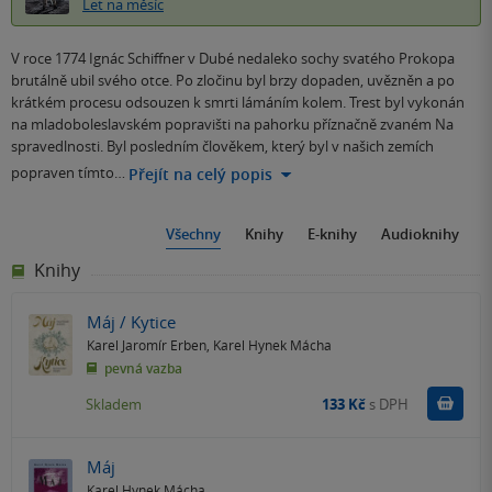
Let na měsíc
V roce 1774 Ignác Schiffner v Dubé nedaleko sochy svatého Prokopa
brutálně ubil svého otce. Po zločinu byl brzy dopaden, uvězněn a po
krátkém procesu odsouzen k smrti lámáním kolem. Trest byl vykonán
na mladoboleslavském popravišti na pahorku příznačně zvaném Na
spravedlnosti. Byl posledním člověkem, který byl v našich zemích
popraven tímto…
Přejít na celý popis
Všechny
Knihy
E-knihy
Audioknihy
Knihy
Máj / Kytice
Karel Jaromír Erben
,
Karel Hynek Mácha
pevná vazba
Do k
Skladem
133 Kč
s DPH
Máj
Karel Hynek Mácha