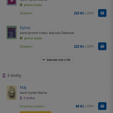
pevná vazba
Do k
Skladem
223 Kč
s DPH
Kytice
Karel Jaromír Erben
,
Marcela Štědrová
pevná vazba
Do k
Skladem
223 Kč
s DPH
Zobrazit
více
(+16)
E-knihy
Máj
Karel Hynek Mácha
E-kniha
Koupit
Ihned ke stažení
89 Kč
s DPH