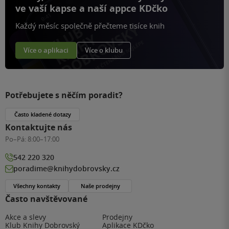
ve vaší kapse a naší appce KDčko
Každý měsíc společně přečteme tisíce knih
Více o aplikaci
Více o klubu
Potřebujete s něčím poradit?
Často kladené dotazy
Kontaktujte nás
Po–Pá:
8:00–17:00
542 220 320
poradime@knihydobrovsky.cz
Všechny kontakty
Naše prodejny
Často navštěvované
Akce a slevy
Prodejny
Klub Knihy Dobrovský
Aplikace KDčko