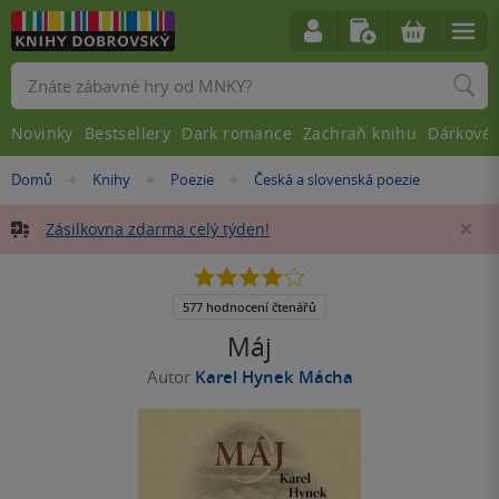
Vyhledávání
Novinky
Bestsellery
Dark romance
Zachraň knihu
Dárkové 
Nacházíte
Domů
Knihy
Poezie
Česká a slovenská poezie
»
»
»
se
zde:
Zásilkovna zdarma celý týden!
Za
4.0
z
5
577 hodnocení čtenářů
hvězdiček
Máj
Autor
Karel Hynek Mácha