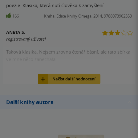
poezie. Klasika, která nutí člověka k zamyšlení.
166
Kniha, Edice Knihy Omega, 2014, 9788073902353
ANETA S.
registrovaný uživatel
Taková klasika. Nejsem zrovna čtenář básní, ale tato sbírka
ve mne něco zanechala.
158
Kniha, Edice Knihy Omega, 2014, 9788073902353
Načíst další hodnocení
Další knihy autora