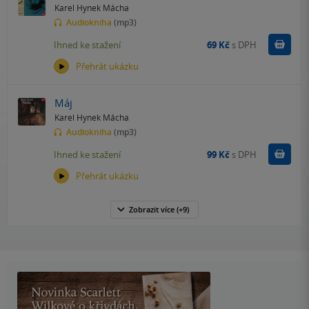
Karel Hynek Mácha
Audiokniha
(mp3)
Koupit
Ihned ke stažení
69 Kč
s DPH
Přehrát ukázku
Máj
Karel Hynek Mácha
Audiokniha
(mp3)
Koupit
Ihned ke stažení
99 Kč
s DPH
Přehrát ukázku
Zobrazit
více
(+9)