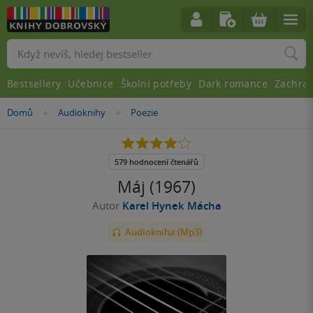
Vyhledávání
Bestsellery
Učebnice
Školní potřeby
Dark romance
Zachra
Nacházíte
Domů
Audioknihy
Poezie
»
»
se
zde:
4.0
z
5
579 hodnocení čtenářů
hvězdiček
Máj (1967)
Autor
Karel Hynek Mácha
Audiokniha (Mp3)