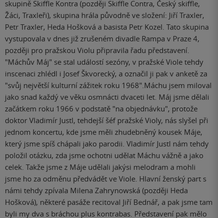
skupině Skiffle Kontra (později Skiffle Contra, Český skiffle,
Žáci, Traxleři), skupina hrála původně ve složení: Jiří Traxler,
Petr Traxler, Heda Hošková a basista Petr Kozel. Tato skupina
vystupovala v dnes již zrušeném divadle Rampa v Praze 4,
později pro pražskou Violu připravila řadu představení.
"Máchův Máj" se stal událostí sezóny, v pražské Viole tehdy
inscenaci zhlédl i Josef Škvorecký, a označil ji pak v anketě za
"svůj největší kulturní zážitek roku 1968".Máchu jsem miloval
jako snad každý ve věku osmnácti dvaceti let. Máj jsme dělali
začátkem roku 1966 v podstatě "na objednávku", protože
doktor Vladimír Justl, tehdejší šéf pražské Violy, nás slyšel při
jednom koncertu, kde jsme měli zhudebněný kousek Máje,
který jsme spíš chápali jako parodii. Vladimír Justl nám tehdy
položil otázku, zda jsme ochotni udělat Máchu vážně a jako
celek. Takže jsme z Máje udělali jakýsi melodram a mohli
jsme ho za odměnu předvádět ve Viole. Hlavní ženský part s
námi tehdy zpívala Milena Zahrynowská (později Heda
Hošková), některé pasáže recitoval Jiří Bednář, a pak jsme tam
byli my dva s bráchou plus kontrabas. Představení pak mělo