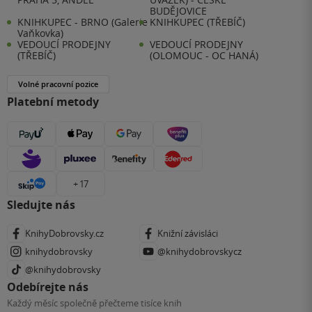
BUDĚJOVICE
KNIHKUPEC - BRNO (Galerie
KNIHKUPEC (TŘEBÍČ)
Vaňkovka)
VEDOUCÍ PRODEJNY
VEDOUCÍ PRODEJNY
(TŘEBÍČ)
(OLOMOUC - OC HANÁ)
Volné pracovní pozice
Platební metody
+ 17
Sledujte nás
KnihyDobrovsky.cz
Knižní závisláci
knihydobrovsky
@knihydobrovskycz
@knihydobrovsky
Odebírejte nás
Každý měsíc společně přečteme tisíce knih