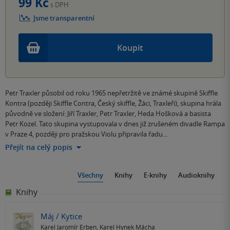
99 Kč
s DPH
Jsme transparentní
Koupit
Petr Traxler působil od roku 1965 nepřetržitě ve známé skupině Skiffle
Kontra (později Skiffle Contra, Český skiffle, Žáci, Traxleři), skupina hrála
původně ve složení: Jiří Traxler, Petr Traxler, Heda Hošková a basista
Petr Kozel. Tato skupina vystupovala v dnes již zrušeném divadle Rampa
v Praze 4, později pro pražskou Violu připravila řadu…
Přejít na celý popis
Všechny
Knihy
E-knihy
Audioknihy
Knihy
Máj / Kytice
Karel Jaromír Erben
,
Karel Hynek Mácha