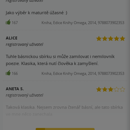
registrovaný uživatel
Jako výběr k maturitě úžasné :)
167
Kniha, Edice Knihy Omega, 2014, 9788073902353
ALICE
registrovaný uživatel
Tuhle básnickou sbírku si může zamilovat i nemilovník
poezie. Klasika, která nutí člověka k zamyšlení.
166
Kniha, Edice Knihy Omega, 2014, 9788073902353
ANETA S.
registrovaný uživatel
Taková klasika. Nejsem zrovna čtenář básní, ale tato sbírka
ve mne něco zanechala.
158
Kniha, Edice Knihy Omega, 2014, 9788073902353