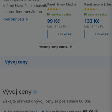
Karel Hynek Mácha
Karel Jaromír Erbe
známý hlavně jako básník
Karel Hynek Mách
4.0
4.0
a autor fenomenálního
z
z
měkká vazba
pevná vazba
5
5
hvězdiček
hvězdiček
Máje, věnoval se však
Podrobnosti
99 Kč
133 Kč
také dramatické a
Běžně
129 Kč
Běžně
149 Kč
prozaické tvorbě.
Do košíku
Do košíku
Nejrozsáhlejším jeho
dílem je román Cikáni.
Všechny knihy autora
Náš největší český
romantik, který zemřel
velmi mlád.
Vývoj ceny
Vývoj ceny
Získejte přehled o vývoji ceny za posledních 60 dní.
99 Kč
Maloobchodní cena
Minimální prodejní cena: