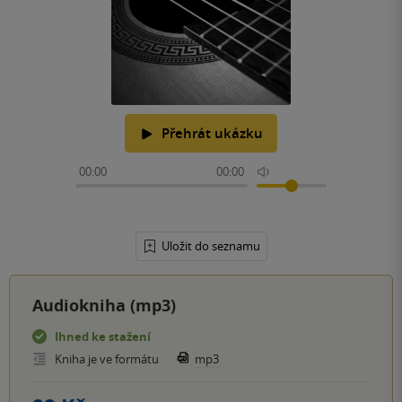
Přehrát ukázku
00:00
00:00
Uložit do seznamu
Audiokniha (mp3)
Ihned ke stažení
Kniha je ve formátu
mp3