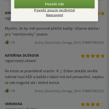
Povolit vše
Povolit pouze nezbytné
ANONYM
Nastavení
registrovaný uživatel
Myslím, že by měl povinně přečíst každý. Užasna sbírka i
pro "nemilovniky" poezie.
179
Kniha, Edice Knihy Omega, 2014, 9788073902353
KATEŘINA DUŠKOVÁ
registrovaný uživatel
Ke knize se pravidelně vracím. K. J. Erben dokáže skvěle
nahnat husí kůži a každá z básní má své ponaučení, najdou
se zde tragické ale i dobré konce.
179
Kniha, Edice Knihy Omega, 2014, 9788073902353
VERONIKA