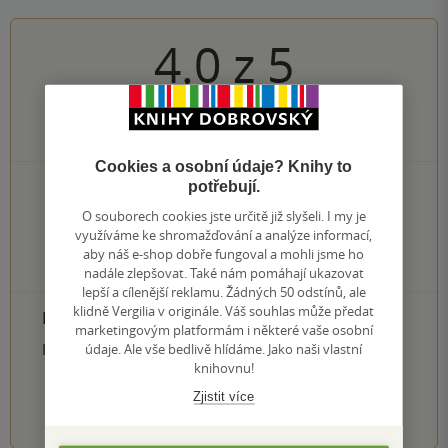
4.0
z
5
579
hodnocení čtenářů
Cookies a osobní údaje? Knihy to
potřebují.
269×
5 hvězdiček
149×
4 hvězdičky
O souborech cookies jste určitě již slyšeli. I my je
100×
3 hvězdičky
využíváme ke shromažďování a analýze informací,
39×
2 hvězdičky
aby náš e-shop dobře fungoval a mohli jsme ho
22×
1 hvezdička
nadále zlepšovat. Také nám pomáhají ukazovat
lepší a cílenější reklamu. Žádných 50 odstínů, ale
klidně Vergilia v originále. Váš souhlas může předat
PŘIDEJTE SVÉ HODNOCENÍ PRODUKTU
marketingovým platformám i některé vaše osobní
Hodnocení našich knihkupců: 0.0 z 5
údaje. Ale vše bedlivě hlídáme. Jako naši vlastní
knihovnu!
Zjistit více
1
2
3
4
5