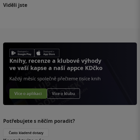
Viděli jste
Knihy, recenze a klubové výhody
ve vaší kapse a naší appce KDčko
Každý měsíc společně přečteme tisíce knih
Více o aplikaci
Více o klubu
Potřebujete s něčím poradit?
Často kladené dotazy