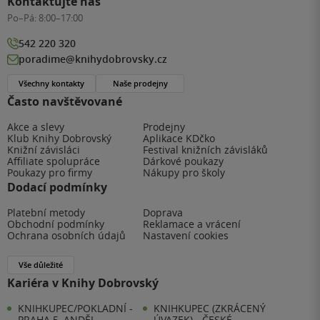
Kontaktujte nás
Po–Pá:
8:00–17:00
542 220 320
poradime@knihydobrovsky.cz
Všechny kontakty
Naše prodejny
Často navštěvované
Akce a slevy
Prodejny
Klub Knihy Dobrovský
Aplikace KDčko
Knižní závisláci
Festival knižních závisláků
Affiliate spolupráce
Dárkové poukazy
Poukazy pro firmy
Nákupy pro školy
Dodací podmínky
Platební metody
Doprava
Obchodní podmínky
Reklamace a vrácení
Ochrana osobních údajů
Nastavení cookies
Vše důležité
Kariéra v Knihy Dobrovský
KNIHKUPEC/POKLADNÍ -
KNIHKUPEC (ZKRÁCENÝ
PRAHA 5, ANDĚL
ÚVAZEK) - ČESKÉ