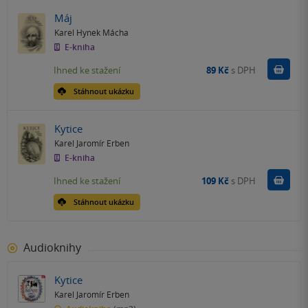
Máj
Karel Hynek Mácha
E-kniha
Koupit
Ihned ke stažení
89 Kč
s DPH
Stáhnout ukázku
Kytice
Karel Jaromír Erben
E-kniha
Koupit
Ihned ke stažení
109 Kč
s DPH
Stáhnout ukázku
Audioknihy
Kytice
Karel Jaromír Erben