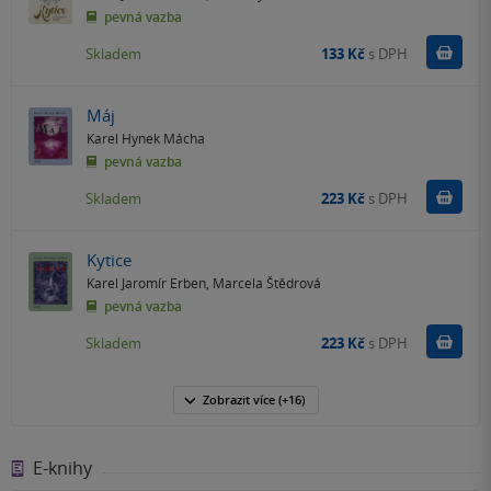
pevná vazba
Do k
Skladem
133 Kč
s DPH
Máj
Karel Hynek Mácha
pevná vazba
Do k
Skladem
223 Kč
s DPH
Kytice
Karel Jaromír Erben
,
Marcela Štědrová
pevná vazba
Do k
Skladem
223 Kč
s DPH
Zobrazit
více
(+16)
E-knihy