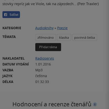
stovky repríz jak ve Viole, tak na zájezdech... (Petr Traxler)
Sdílet
KATEGORIE
Audioknihy
»
Poezie
TÉMATA
zfilmováno
klasika
povinná četba
Přidat téma
NAKLADATEL
Radioservis
DATUM VYDÁNÍ
1.01.2016
VAZBA
Mp3
JAZYK
čeština
DÉLKA
01:32:33
Hodnocení a recenze čtenářů