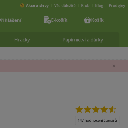
Akce a slevy
Vše důležité
Klub
Blog
Prodejny
E-košík
Košík
Přihlášení
Hračky
Papírnictví a dárky
Zav
4.6
z
5
147 hodnocení čtenářů
hvězdi