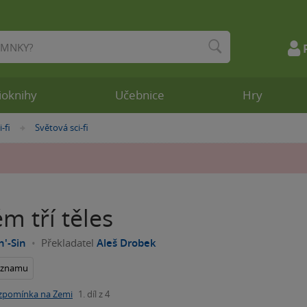
ioknihy
Učebnice
Hry
i-fi
Světová sci-fi
»
m tří těles
h'-Sin
Překladatel
Aleš Drobek
seznamu
zpomínka na Zemi
1. díl z 4