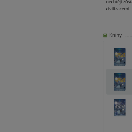
nechtějí zůs
civilizacemi
Knihy