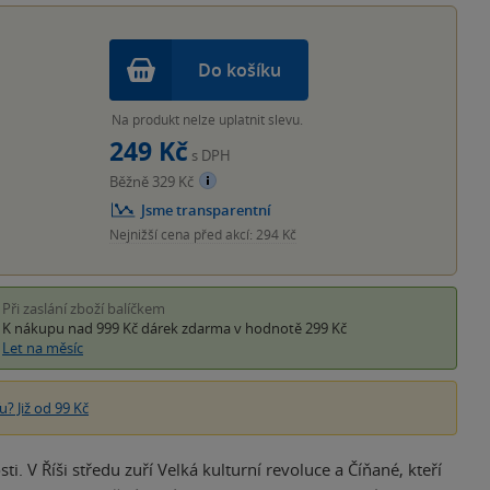
Do košíku
Na produkt nelze uplatnit slevu.
249 Kč
s DPH
Běžně 329 Kč
Jsme transparentní
Nejnižší cena před akcí: 294 Kč
Při zaslání zboží balíčkem
K nákupu nad 999 Kč
dárek zdarma
v hodnotě 299 Kč
Let na měsíc
? Již od 99 Kč
. V Říši středu zuří Velká kulturní revoluce a Číňané, kteří