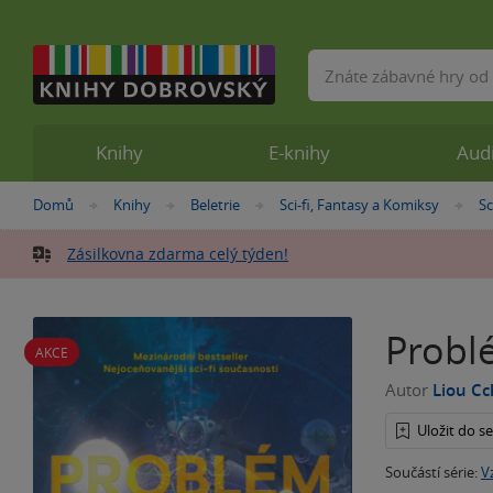
Vyhledávání
Knihy
E-knihy
Aud
Nacházíte
Domů
Knihy
Beletrie
Sci-fi, Fantasy a Komiksy
Sc
»
»
»
»
se
zde:
Zásilkovna zdarma celý týden!
Problé
AKCE
Autor
Liou Cc
Uložit do 
Součástí série:
V