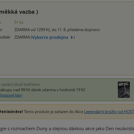
měkká vazba
)
m
5+ ks
ní
ZDARMA od 1299 Kč, do 11. 8. předáme dopravci
Vyberte prodejnu
 odběr
ZDARMA (
)
i zaslání zboží balíčkem
nákupu nad 99 Kč
dárek zdarma
v hodnotě 19 Kč
shopové listy
řehlédněte!
Tento produkt je zařazen do Akce
Legendární brožky od HOSTu
logie s rozmachem Duny a stejnou dávkou akce jako Den nezávislosti