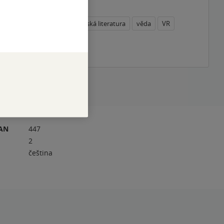
ebula Awards
mimozemské civilizace
čínská literatura
věda
VR
téma
RAN
447
2
čeština