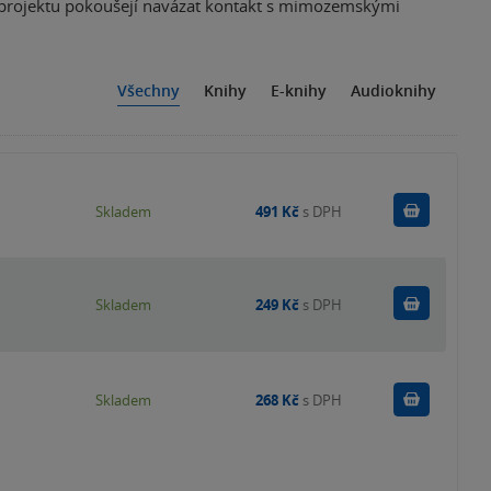
o projektu pokoušejí navázat kontakt s mimozemskými
Všechny
Knihy
E-knihy
Audioknihy
Do košík
Skladem
491 Kč
s DPH
Do košík
Skladem
249 Kč
s DPH
Do košík
Skladem
268 Kč
s DPH