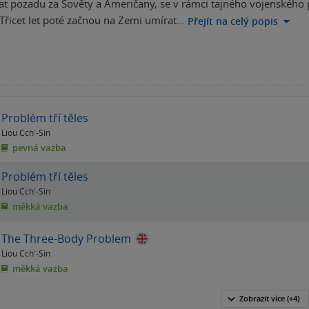
tat pozadu za Sověty a Američany, se v rámci tajného vojenskéh
. Třicet let poté začnou na Zemi umírat…
Přejít na celý popis
Problém tří těles
Liou Cch'-Sin
pevná vazba
Problém tří těles
Liou Cch'-Sin
měkká vazba
The Three-Body Problem
Liou Cch'-Sin
měkká vazba
Zobrazit
více
(+4)