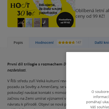
Oblíbená letní a
ceny od 99 Kč!
147
Popis
Hodnocení
Další kn
První díl trilogie s rozmachem
Duny
a stejnou dávkou a
nezávislosti.
V Říši středu zuří Velká kulturní revoluce a Číňané, kteří necht
pozadu za Sověty a Američany, se v rámci tajného vojenskéh
O souborec
pokoušejí navázat kontakt s mimozemskými civilizacemi. Třic
informací
začnou na Zemi umírat významní vědci a vznikají sekty, které
pomáhají ukazo
návratu k přírodě. Objeví se nová počítačová hra pro virtuální
Váš souhla