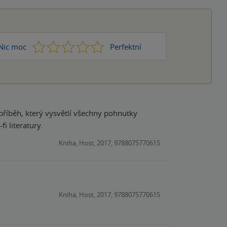
1
2
3
4
5
Nic moc
Perfektní
e příběh, který vysvětlí všechny pohnutky
i literatury.
Kniha, Host, 2017, 9788075770615
Kniha, Host, 2017, 9788075770615