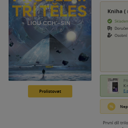
Kniha (
Sklade
Doruče
Osobní
Př
K 
E-
Prolistovat
Nep
První díl tri