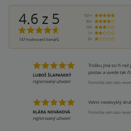
4.6
z
5
101×
5 hvězdi
35×
4 hvězdičky
10×
3 hvězdičky
1×
2 hvězdičky
0×
147
hodnocení čtenářů
1 hvezdička
Trošku jiná sci-fi ne
postav a uvede tak čt
LUBOŠ ŠLAPANSKÝ
registrovaný uživatel
Pomohla vám tato rece
Velmi neobvyklý druh 
KLÁRA NOVÁKOVÁ
Pomohla vám tato rece
registrovaný uživatel