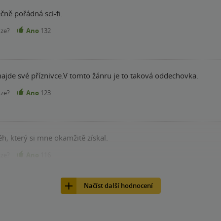
ně pořádná sci-fi.
nze?
Ano
132
i najde své příznivce.V tomto žánru je to taková oddechovka.
nze?
Ano
123
h, který si mne okamžitě získal.
nze?
Ano
116
Načíst další hodnocení