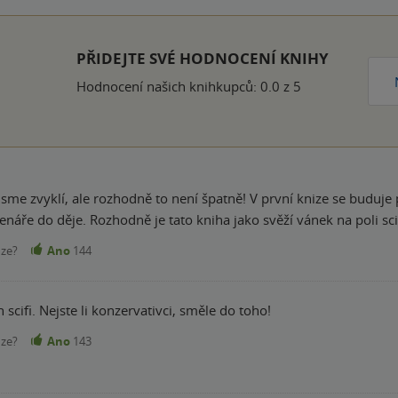
ček
PŘIDEJTE SVÉ HODNOCENÍ KNIHY
Hodnocení našich knihkupců: 0.0 z 5
ž jsme zvyklí, ale rozhodně to není špatně! V první knize se buduj
enáře do děje. Rozhodně je tato kniha jako svěží vánek na poli sci-f
nze?
Ano
144
scifi. Nejste li konzervativci, směle do toho!
nze?
Ano
143