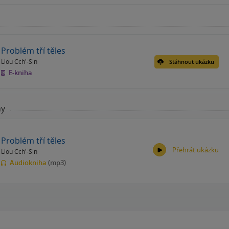
Problém tří těles
Liou Cch'-Sin
Stáhnout ukázku
E-kniha
hy
Problém tří těles
Přehrát ukázku
Liou Cch'-Sin
Audiokniha
(mp3)
00:00
00:00