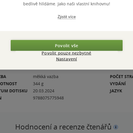
la z tohoto
Knihy
»
N
bedlivě hlídáme. Jako naši vlastní knihovnu!
 z éry Kulturní
TÉMATA
netflix
Zjistit více
Přidat 
 natočili
Povolit vše
Povolit pouze nezbytné
Nastavení
ZBA
měkká vazba
POČET ST
OTNOST
344 g
VYDÁNÍ
TUM DOTISKU
20.03.2024
JAZYK
N
9788075775948
Hodnocení a recenze čtenářů