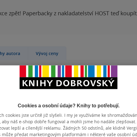
kce zpět! Paperbacky z nakladatelství HOST teď koupí
ihy autora
Vývoj ceny
kce jako
Den
SÉRIE
Vzpomínk
DALŠÍ ZE SÉRIE
Vzpomínk
ějí zůstat
1.
The Th
Cookies a osobní údaje? Knihy to potřebují.
2.
Temný l
o projektu
3.
Death´
h cookies jste určitě již slyšeli. I my je využíváme ke shromažďován
et let poté
, aby náš e-shop dobře fungoval a mohli jsme ho nadále zlepšovat
4.
The Red
 vybízejí k
vat lepší a cílenější reklamu. Žádných 50 odstínů, ale klidně Vergil
 realitu,
KATEGORIE
Knihy
»
Be
s může předat marketingovým platformám i některé vaše osobní úda