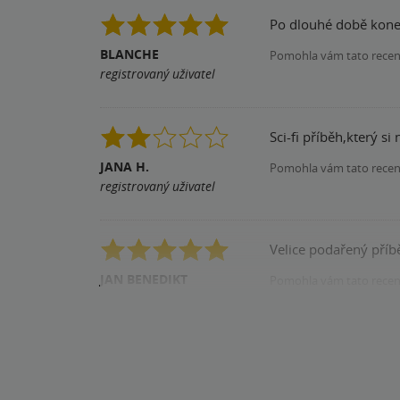
Po dlouhé době koneč
BLANCHE
Pomohla vám tato rece
registrovaný uživatel
Sci-fi příběh,který s
JANA H.
Pomohla vám tato rece
registrovaný uživatel
Velice podařený příbě
JAN BENEDIKT
Pomohla vám tato rece
registrovaný uživatel