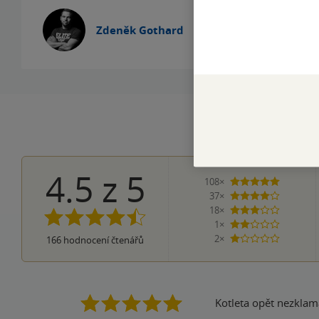
Nová generace, n
shrnout Kyberpun
Zdeněk Gothard
zaslouží podrobn
4.5
z
5
108×
5 hvězdi
37×
4 hvězdičky
18×
3 hvězdičky
1×
2 hvězdičky
2×
166
hodnocení čtenářů
1 hvezdička
Kotleta opět nezklama