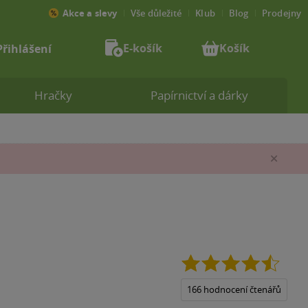
Akce a slevy
Vše důležité
Klub
Blog
Prodejny
E-košík
Košík
Přihlášení
Hračky
Papírnictví a dárky
Zav
4.5
z
5
166 hodnocení čtenářů
hvězdi