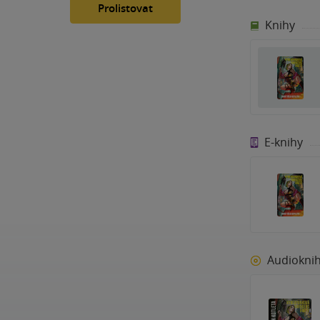
Prolistovat
Knihy
E-knihy
Audiokni