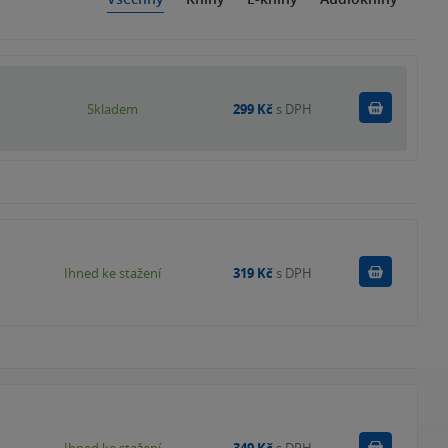
Do košík
Skladem
299 Kč
s DPH
Koupit
Ihned ke stažení
319 Kč
s DPH
Koupit