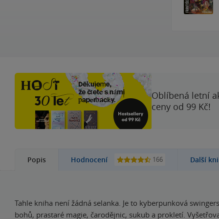
Oblíbená letní a
ceny od 99 Kč!
166
Popis
Hodnocení
Další kn
Tahle kniha není žádná selanka. Je to kyberpunková swingers
bohů, prastaré magie, čarodějnic, sukub a prokletí. Vyšetřov