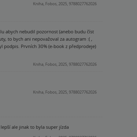
Kniha, Fobos, 2025, 9788027762026
alu abych nebudil pozornost (anebo budu číst
ty, to bych ani nepovažoval za autogram :( ,
z předprodeje)
Kniha, Fobos, 2025, 9788027762026
Kniha, Fobos, 2025, 9788027762026
Moc se mi to líbilo, i když příběhy s jejím otcem, Tomášem Koskem, jsou za mě trošku lepší ale jinak to byla super jízda