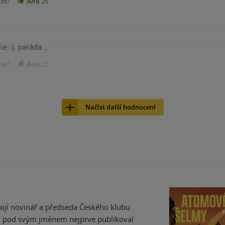
nze?
Ano
26
ie:-), paráda…
nze?
Ano
22
Načíst další hodnocení
tojí novinář a předseda Českého klubu
en pod svým jménem nejprve publikoval