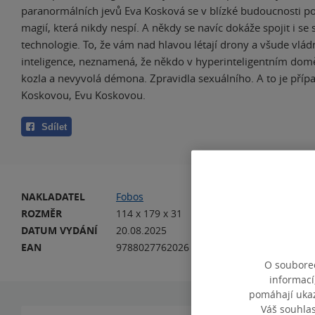
paranormálních jevů Eva Kosková se v blízké budoucnosti pou
magií, která nikdy nespí. A někdy se navíc dokáže spojit i s
technologie. To, že vám nad hlavou létají drony a všude vlá
inteligence, neznamená, že někdo v hyperinteligentním do
kozla a nevyvolá démona. Zpravidla sexuálního. A to je příp
Koskovou, Evu Koskovou.
Sdílet
NAKLADATEL
Fobos
VA
ROZMĚR
114 x 179 x 31
HM
DATUM VYDÁNÍ
20.08.2025
JA
EAN
9788027762026
O souborec
informací
pomáhají ukazo
Váš souhla