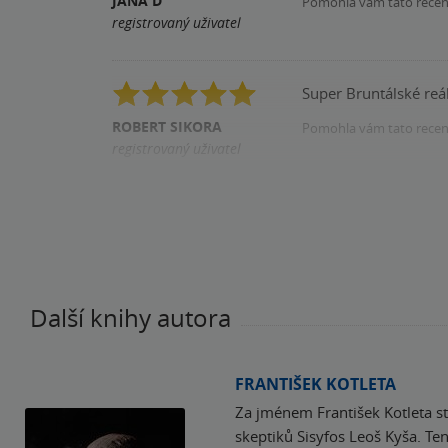
JANA D
Pomohla vám tato rece
registrovaný uživatel
Super Bruntálské reál
ROBERT SIKORA
Pomohla vám tato rece
registrovaný uživatel
Zakoupil produkt
Další knihy autora
FRANTIŠEK KOTLETA
Za jménem František Kotleta s
skeptiků Sisyfos Leoš Kyša. T