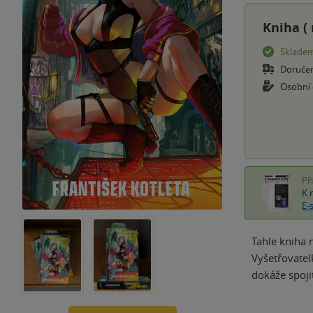
Kniha (
Sklade
Doruče
Osobní
Př
K 
E-
Tahle kniha 
Vyšetřovatel
dokáže spoji