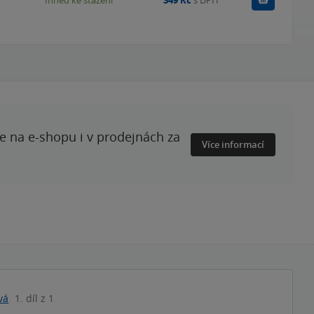
Ihned ke stažení
349 Kč
s DPH
te na e-shopu i v prodejnách za
Více informací
vá
1. díl z 1