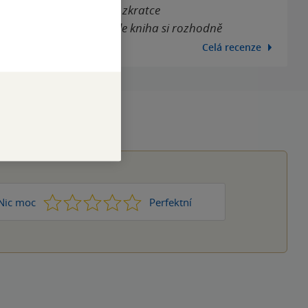
tleta. Tak by se dala ve zkratce
kratky vyžaduje, ale tahle kniha si rozhodně
Celá recenze
1
2
3
4
5
Nic moc
Perfektní