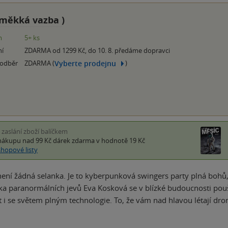
měkká vazba
)
m
5+ ks
ní
ZDARMA od 1299 Kč, do 10. 8. předáme dopravci
Vyberte prodejnu
 odběr
ZDARMA (
)
i zaslání zboží balíčkem
nákupu nad 99 Kč
dárek zdarma
v hodnotě 19 Kč
shopové listy
není žádná selanka. Je to kyberpunková swingers party plná bohů, 
ka paranormálních jevů Eva Kosková se v blízké budoucnosti poušt
t i se světem plným technologie. To, že vám nad hlavou létají dr