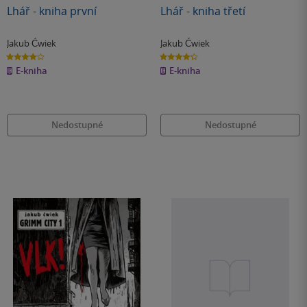
Lhář - kniha první
Lhář - kniha třetí
Jakub Ćwiek
Jakub Ćwiek
4.0
4.3
z
z
E-kniha
E-kniha
5
5
hvězdiček
hvězdiček
Nedostupné
Nedostupné