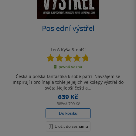
Poslední výstřel
Leoš Kyša
& další
4.8
z
pevná vazba
5
hvězdiček
Česká a polská fantastika k sobě patří. Navzájem se
inspirují i prolínají a tohle je jejich velkolepý výstřel do
světa.Nejlepší čeští a...
639 Kč
Běžně
799 Kč
Do košíku
Uložit do seznamu