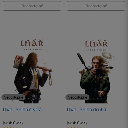
Nedostupné
Nedostupné
Nedostupné
Nedostupné
Lhář - kniha čtvrtá
Lhář - kniha druhá
Jakub Ćwiek
Jakub Ćwiek
5.0
4.4