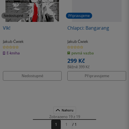
Nedostupné
Připravujeme
Vlk!
Chlapci: Bangarang
Jakub Ćwiek
Jakub Ćwiek
0.0
0.0
z
z
E-kniha
pevná vazba
5
5
hvězdiček
hvězdiček
299 Kč
Běžně
399 Kč
Nedostupné
Připravujeme
Nahoru
Zobrazeno 19 z 19
1
/ 1
Přejít