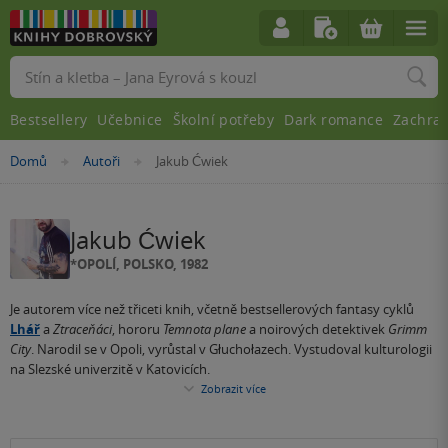
Vyhledávání
Bestsellery
Učebnice
Školní potřeby
Dark romance
Zachra
Nacházíte
Domů
Autoři
Jakub Ćwiek
»
»
se
zde:
Jakub Ćwiek
*OPOLÍ, POLSKO, 1982
Je autorem více než třiceti knih, včetně bestsellerových fantasy cyklů
Lhář
a
Ztraceňáci
, hororu
Temnota plane
a noirových detektivek
Grimm
City
. Narodil se v Opoli, vyrůstal v Głuchołazech. Vystudoval kulturologii
na Slezské univerzitě v Katovicích.
Zobrazit více