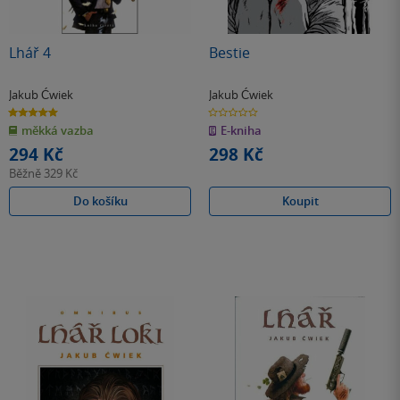
Lhář 4
Bestie
Jakub Ćwiek
Jakub Ćwiek
5.0
0.0
z
z
měkká vazba
E-kniha
5
5
hvězdiček
hvězdiček
294 Kč
298 Kč
Běžně
329 Kč
Do košíku
Koupit