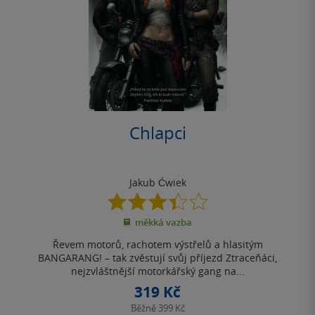
Chlapci
Jakub Ćwiek
3.4
z
měkká vazba
5
hvězdiček
Řevem motorů, rachotem výstřelů a hlasitým
BANGARANG! – tak zvěstují svůj příjezd Ztraceňáci,
nejzvláštnější motorkářský gang na...
319 Kč
Běžně
399 Kč