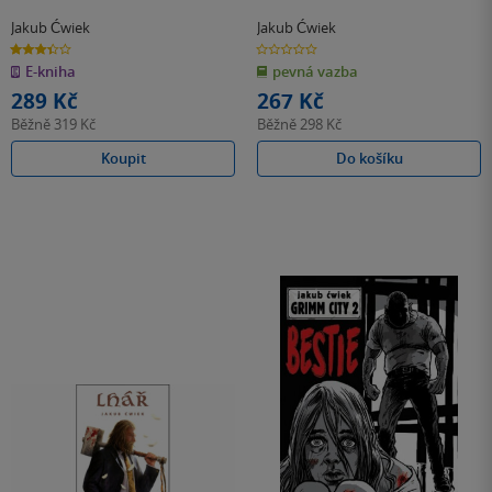
Jakub Ćwiek
Jakub Ćwiek
3.4
0.0
z
z
E-kniha
pevná vazba
5
5
hvězdiček
hvězdiček
289 Kč
267 Kč
Běžně
319 Kč
Běžně
298 Kč
Koupit
Do košíku