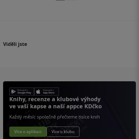
na
stránku
Viděli jste
Knihy, recenze a klubové výhody
ve vaší kapse a naší appce KDčko
Každý měsíc společně přečteme tisíce knih
Více o aplikaci
Více o klubu