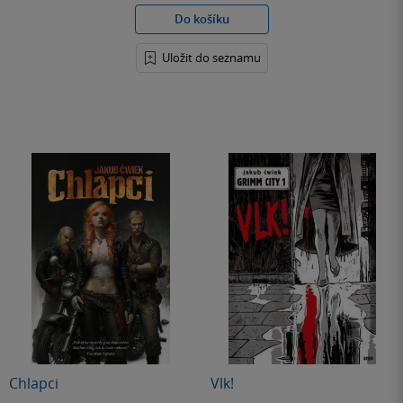
Do košíku
Uložit do seznamu
Chlapci
Vlk!