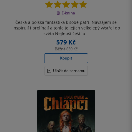
4.8
z
E-kniha
5
hvězdiček
Česká a polská fantastika k sobě patří. Navzájem se
inspirují i prolínají a tohle je jejich velkolepý výstřel do
světa.Nejlepší čeští a...
579 Kč
Běžně
639 Kč
Koupit
Uložit do seznamu