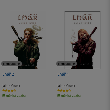
Nedostupné
Nedostupné
Lhář 2
Lhář 1
Jakub Ćwiek
Jakub Ćwiek
4.4
4.0
z
z
měkká vazba
měkká vazba
5
5
hvězdiček
hvězdiček