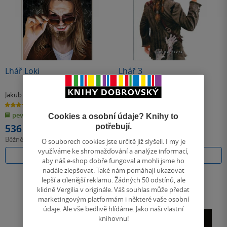
Lhář Loki
Lhář 3
Jakub Ćwiek
Jakub Ćwiek
5.0
4.3
z
z
pevná vazba
měkká vazba
5
5
Cookies a osobní údaje? Knihy to
hvězdiček
hvězdiček
potřebují.
536 Kč
232 Kč
Běžně
599 Kč
Běžně
259 Kč
O souborech cookies jste určitě již slyšeli. I my je
využíváme ke shromažďování a analýze informací,
Do košíku
Do košíku
aby náš e-shop dobře fungoval a mohli jsme ho
nadále zlepšovat. Také nám pomáhají ukazovat
lepší a cílenější reklamu. Žádných 50 odstínů, ale
klidně Vergilia v originále. Váš souhlas může předat
marketingovým platformám i některé vaše osobní
údaje. Ale vše bedlivě hlídáme. Jako naši vlastní
knihovnu!