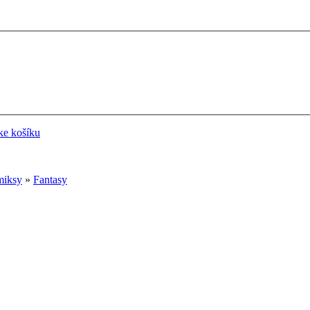
 ke košíku
miksy
»
Fantasy