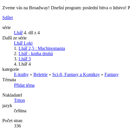
Zveme vás na Broadway! Dnešní program: poslední bitva o lidstvo! P
Sdílet
série
Lhář
4. díl z 4
Další ze série
Lhář Loki
1.
Lhář 2,5 : Machinomania
2.
Lhář - kniha druhá
3.
Lhář 3
4.
Lhář 4
kategorie
E-knihy
»
Beletrie
»
Sci-fi, Fantasy a Komiksy
»
Fantasy
Témata
Přidat téma
Nakladatel
Triton
jazyk
čeština
Počet stran
336