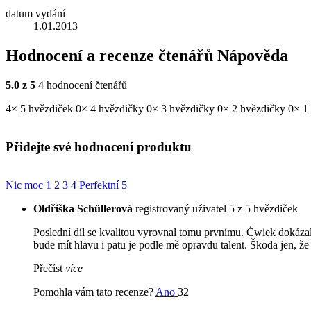
datum vydání
1.01.2013
Hodnocení a recenze čtenářů
Nápověda
5.0
z
5
4
hodnocení čtenářů
4×
5 hvězdiček
0×
4 hvězdičky
0×
3 hvězdičky
0×
2 hvězdičky
0×
1
Přidejte své hodnocení produktu
Nic moc
1
2
3
4
Perfektní
5
Oldřiška Schüllerová
registrovaný uživatel
5 z 5 hvězdiček
Poslední díl se kvalitou vyrovnal tomu prvnímu. Ćwiek dokázal
bude mít hlavu i patu je podle mě opravdu talent. Škoda jen, ž
Přečíst
více
Pomohla vám tato recenze?
Ano
32