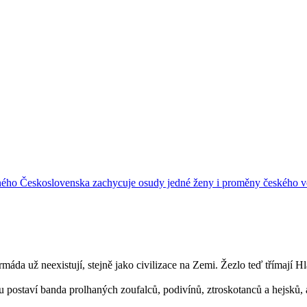
ého Československa zachycuje osudy jedné ženy i proměny českého ve
rmáda už neexistují, stejně jako civilizace na Zemi. Žezlo teď třímají 
postaví banda prolhaných zoufalců, podivínů, ztroskotanců a hejsků, 