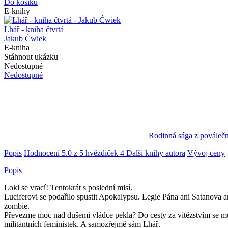
Do košíku
E-knihy
Lhář - kniha čtvrtá
Jakub Ćwiek
E-kniha
Stáhnout ukázku
Nedostupné
Nedostupné
Rodinná sága z poválečn
Popis
Hodnocení
5.0 z 5 hvězdiček
4
Další knihy autora
Vývoj ceny
Popis
Loki se vrací! Tentokrát s poslední misí.
Luciferovi se podařilo spustit Apokalypsu. Legie Pána ani Satanova a
zombie.
Převezme moc nad dušemi vládce pekla? Do cesty za vítězstvím se mu 
militantních feministek. A samozřejmě sám Lhář.