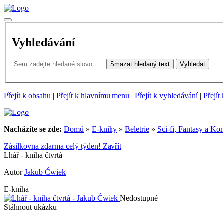
Vyhledávání
Smazat hledaný text
Vyhledat
Přejít k obsahu
|
Přejít k hlavnímu menu
|
Přejít k vyhledávání
|
Přejít
Nacházíte se zde:
Domů
»
E-knihy
»
Beletrie
»
Sci-fi, Fantasy a Ko
Zásilkovna zdarma celý týden!
Zavřít
Lhář - kniha čtvrtá
Autor
Jakub Ćwiek
E-kniha
Nedostupné
Stáhnout ukázku