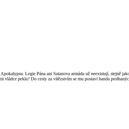
tit Apokalypsu. Legie Pána ani Satanova armáda už neexistují, stejně jak
i vládce pekla? Do cesty za vítězstvím se mu postaví banda prolhan