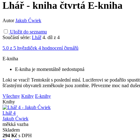
Lhář - kniha čtvrtá
E-kniha
Autor
Jakub Ćwiek
Uložit do seznamu
Součástí série:
Lhář
4. díl z 4
5.0 z 5 hvězdiček
4 hodnocení čtenářů
E-kniha
E-kniha je momentálně nedostupná
Loki se vrací! Tentokrát s poslední misí. Luciferovi se podařilo spus
šťastnými obyvateli zeměkoule jsou zombie. Převezme moc nad dušem
Všechny
Knihy
E-knihy
Knihy
Lhář 4
Jakub Ćwiek
měkká vazba
Skladem
294 Kč
s DPH