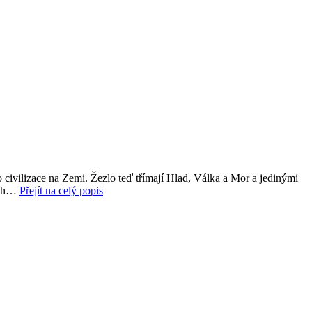
o civilizace na Zemi. Žezlo teď třímají Hlad, Válka a Mor a jedinými
ých…
Přejít na celý popis