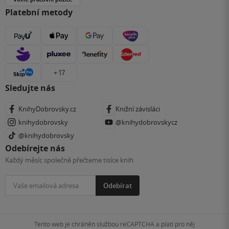
Platební metody
+ 17
Sledujte nás
KnihyDobrovsky.cz
Knižní závisláci
knihydobrovsky
@knihydobrovskycz
@knihydobrovsky
Odebírejte nás
Každý měsíc společně přečteme tisíce knih
Odebírat
Tento web je chráněn službou reCAPTCHA a platí pro něj