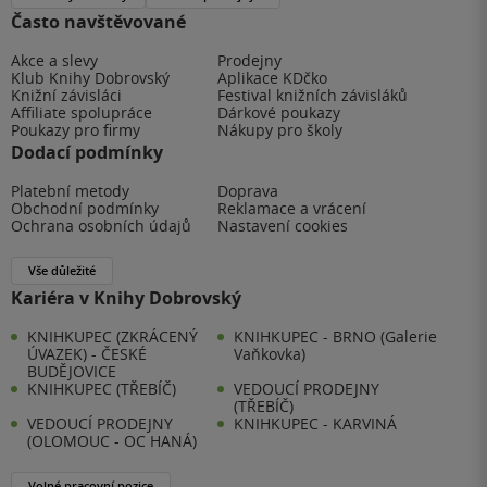
Často navštěvované
Akce a slevy
Prodejny
Klub Knihy Dobrovský
Aplikace KDčko
Knižní závisláci
Festival knižních závisláků
Affiliate spolupráce
Dárkové poukazy
Poukazy pro firmy
Nákupy pro školy
Dodací podmínky
Platební metody
Doprava
Obchodní podmínky
Reklamace a vrácení
Ochrana osobních údajů
Nastavení cookies
Vše důležité
Kariéra v Knihy Dobrovský
KNIHKUPEC (ZKRÁCENÝ
KNIHKUPEC - BRNO (Galerie
ÚVAZEK) - ČESKÉ
Vaňkovka)
BUDĚJOVICE
KNIHKUPEC (TŘEBÍČ)
VEDOUCÍ PRODEJNY
(TŘEBÍČ)
VEDOUCÍ PRODEJNY
KNIHKUPEC - KARVINÁ
(OLOMOUC - OC HANÁ)
Volné pracovní pozice