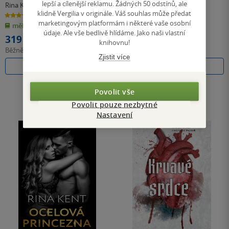
lepší a cílenější reklamu. Žádných 50 odstínů, ale
Rina Kent
Rina Kent
klidně Vergilia v originále. Váš souhlas může předat
4.6
4.7
z
z
marketingovým platformám i některé vaše osobní
měkká vazba
měkká vazba
5
5
hvězdiček
hvězdiček
údaje. Ale vše bedlivě hlídáme. Jako naši vlastní
319 Kč
399 Kč
knihovnu!
Běžně
399 Kč
Běžně
499 Kč
Zjistit více
Do košíku
Do košíku
Povolit vše
Povolit pouze nezbytné
Nastavení