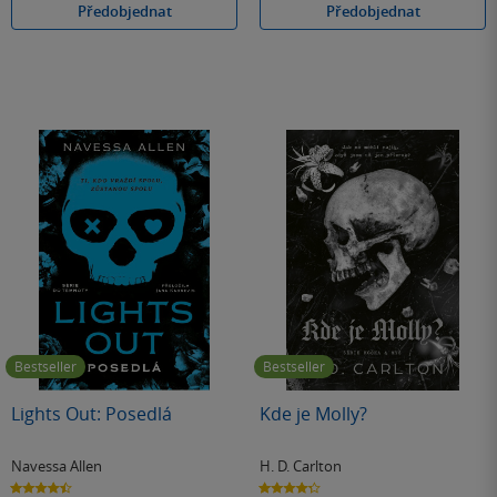
Předobjednat
Předobjednat
Bestseller
Bestseller
Lights Out: Posedlá
Kde je Molly?
Navessa Allen
H. D. Carlton
4.5
4.3