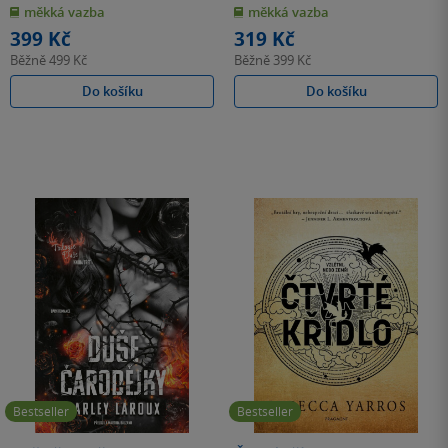
z
z
měkká vazba
měkká vazba
5
5
hvězdiček
hvězdiček
399 Kč
319 Kč
Běžně
499 Kč
Běžně
399 Kč
Do košíku
Do košíku
Bestseller
Bestseller