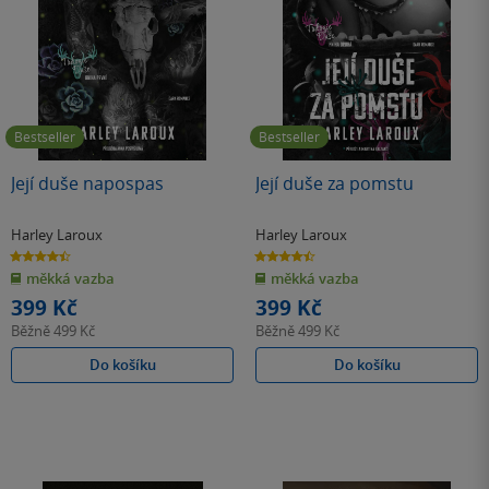
Bestseller
Bestseller
Její duše napospas
Její duše za pomstu
Harley Laroux
Harley Laroux
4.4
4.5
z
z
měkká vazba
měkká vazba
5
5
hvězdiček
hvězdiček
399 Kč
399 Kč
Běžně
499 Kč
Běžně
499 Kč
Do košíku
Do košíku