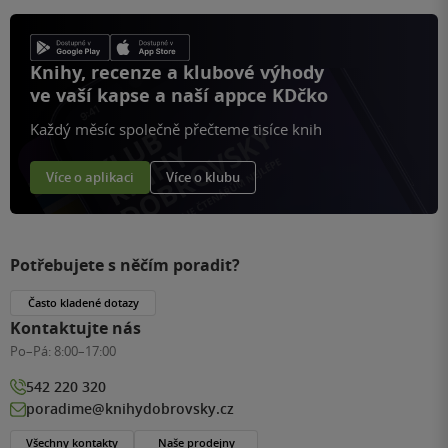
Knihy, recenze a klubové výhody
ve vaší kapse a naší appce KDčko
Každý měsíc společně přečteme tisíce knih
Více o aplikaci
Více o klubu
Potřebujete s něčím poradit?
Často kladené dotazy
Kontaktujte nás
Po–Pá:
8:00–17:00
542 220 320
poradime@knihydobrovsky.cz
Všechny kontakty
Naše prodejny