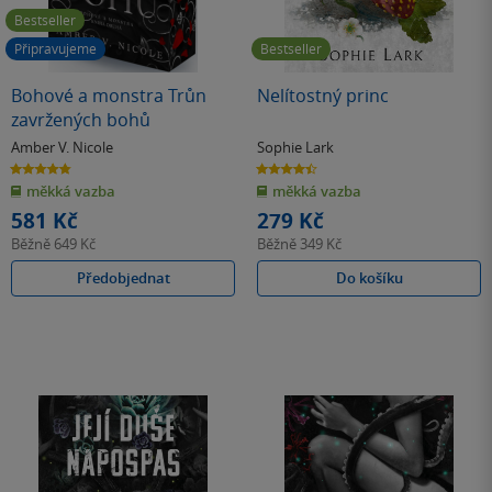
Bestseller
Připravujeme
Bestseller
Bohové a monstra Trůn
Nelítostný princ
zavržených bohů
Amber V. Nicole
Sophie Lark
4.8
4.4
z
z
měkká vazba
měkká vazba
5
5
hvězdiček
hvězdiček
581 Kč
279 Kč
Běžně
649 Kč
Běžně
349 Kč
Předobjednat
Do košíku