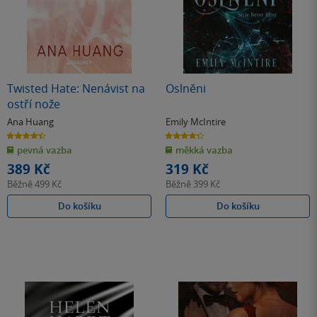
Twisted Hate: Nenávist na
Oslněni
ostří nože
Ana Huang
Emily McIntire
4.4
4.3
z
z
pevná vazba
měkká vazba
5
5
hvězdiček
hvězdiček
389 Kč
319 Kč
Běžně
499 Kč
Běžně
399 Kč
Do košíku
Do košíku