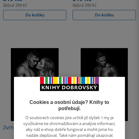
Běžně
399 Kč
Běžně
399 Kč
Do košíku
Do košíku
Cookies a osobní údaje? Knihy to
potřebují.
O souborech cookies jste určitě již slyšeli. I my je
využíváme ke shromažďování a analýze informací,
Zvrhlý král
Krutý král
aby náš e-shop dobře fungoval a mohli jsme ho
nadále zlepšovat. Také nám pomáhají ukazovat