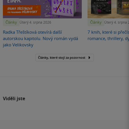
Články
Články
Úterý 4. srpna 2026
Úterý 4. srpna
Radka Třeštíková otevírá další
7 knih, které si přečí
autorskou kapitolu. Nový román vydá
romance, thrillery, d
jako Velikovsky
Články, které stojí za pozornost
Viděli jste