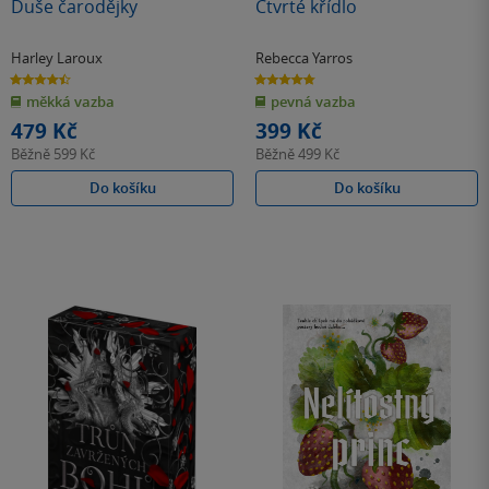
Duše čarodějky
Čtvrté křídlo
Harley Laroux
Rebecca Yarros
4.5
4.8
z
z
měkká vazba
pevná vazba
5
5
hvězdiček
hvězdiček
479 Kč
399 Kč
Běžně
599 Kč
Běžně
499 Kč
Do košíku
Do košíku