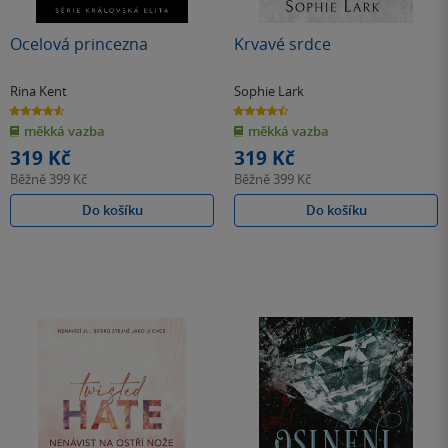
Ocelová princezna
Krvavé srdce
Rina Kent
Sophie Lark
4.6
4.5
z
z
měkká vazba
měkká vazba
5
5
hvězdiček
hvězdiček
319 Kč
319 Kč
Běžně
399 Kč
Běžně
399 Kč
Do košíku
Do košíku