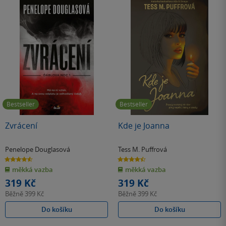
Bestseller
Bestseller
Zvrácení
Kde je Joanna
Penelope Douglasová
Tess M. Puffrová
4.6
4.5
z
z
měkká vazba
měkká vazba
5
5
hvězdiček
hvězdiček
319 Kč
319 Kč
Běžně
399 Kč
Běžně
399 Kč
Do košíku
Do košíku