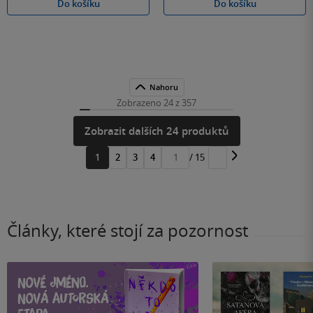
Do košíku
Do košíku
Nahoru
Zobrazeno 24 z 357
Zobrazit dalších 24 produktů
1
2
3
4
/ 15
Přejít
na
stránku
Články, které stojí za pozornost