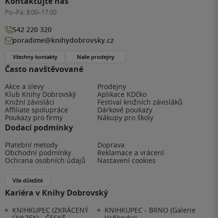
Kontaktujte nás
Po–Pá:
8:00–17:00
542 220 320
poradime@knihydobrovsky.cz
Všechny kontakty
Naše prodejny
Často navštěvované
Akce a slevy
Prodejny
Klub Knihy Dobrovský
Aplikace KDčko
Knižní závisláci
Festival knižních závisláků
Affiliate spolupráce
Dárkové poukazy
Poukazy pro firmy
Nákupy pro školy
Dodací podmínky
Platební metody
Doprava
Obchodní podmínky
Reklamace a vrácení
Ochrana osobních údajů
Nastavení cookies
Vše důležité
Kariéra v Knihy Dobrovský
KNIHKUPEC (ZKRÁCENÝ
KNIHKUPEC - BRNO (Galerie
ÚVAZEK) - ČESKÉ
Vaňkovka)