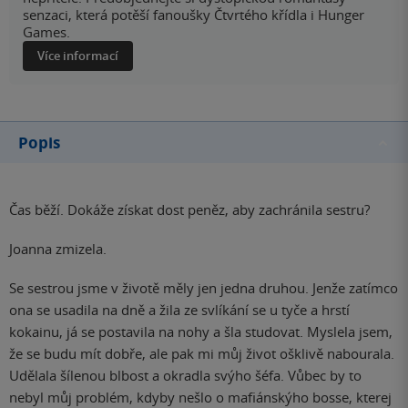
senzaci, která potěší fanoušky Čtvrtého křídla i Hunger
Games.
Více informací
Popis
Čas běží. Dokáže získat dost peněz, aby zachránila sestru?
Joanna zmizela.
Se sestrou jsme v životě měly jen jedna druhou. Jenže zatímco
ona se usadila na dně a žila ze svlíkání se u tyče a hrstí
kokainu, já se postavila na nohy a šla studovat. Myslela jsem,
že se budu mít dobře, ale pak mi můj život ošklivě nabourala.
Udělala šílenou blbost a okradla svýho šéfa. Vůbec by to
nebyl můj problém, kdyby nešlo o mafiánskýho bosse, kterej