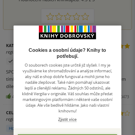
1
2
3
4
5
KATEŘINA HRUNKOVÁ
Cookies a osobní údaje? Knihy to
registrovaný uživatel
potřebují.
Zakoupil produkt
O souborech cookies jste určitě již slyšeli. I my je
využíváme ke shromažďování a analýze informací,
SPOILER!!! Skvělý! Ja tuhle autorku miluju! Ale prostě s
aby náš e-shop dobře fungoval a mohli jsme ho
tímhle koncem se nemůžu smířit….doufám, že ve druhém
nadále zlepšovat. Také nám pomáhají ukazovat
díle k sobě znovu najdou cestu a bude happyend ❤️
lepší a cílenější reklamu. Žádných 50 odstínů, ale
klidně Vergilia v originále. Váš souhlas může předat
42
Kniha, Red, 2025, 9788027760473
marketingovým platformám i některé vaše osobní
údaje. Ale vše bedlivě hlídáme. Jako naši vlastní
knihovnu!
CELEBRITKA :)
registrovaný uživatel
Zjistit více
Hodnoceno z aplikace