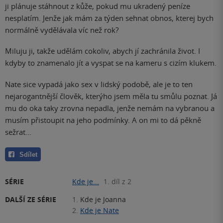
ji plánuje stáhnout z kůže, pokud mu ukradený peníze
nesplatím. Jenže jak mám za týden sehnat obnos, kterej bych
normálně vydělávala víc než rok?
Miluju ji, takže udělám cokoliv, abych jí zachránila život. I
kdyby to znamenalo jít a vyspat se na kameru s cizím klukem.
Nate sice vypadá jako sex v lidský podobě, ale je to ten
nejarogantnější člověk, kterýho jsem měla tu smůlu poznat. Já
mu do oka taky zrovna nepadla, jenže nemám na vybranou a
musím přistoupit na jeho podmínky. A on mi to dá pěkně
sežrat…
Sdílet
SÉRIE
Kde je...
1. díl z 2
DALŠÍ ZE SÉRIE
1.
Kde je Joanna
2.
Kde je Nate