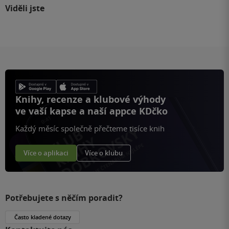
Viděli jste
Knihy, recenze a klubové výhody
ve vaší kapse a naší appce KDčko
Každý měsíc společně přečteme tisíce knih
Více o aplikaci
Více o klubu
Potřebujete s něčím poradit?
Často kladené dotazy