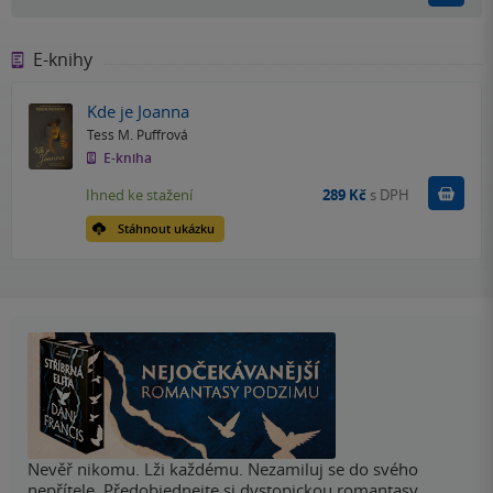
E-knihy
Kde je Joanna
Tess M. Puffrová
E-kniha
Koupit
Ihned ke stažení
289 Kč
s DPH
Stáhnout ukázku
Nevěř nikomu. Lži každému. Nezamiluj se do svého
nepřítele. Předobjednejte si dystopickou romantasy