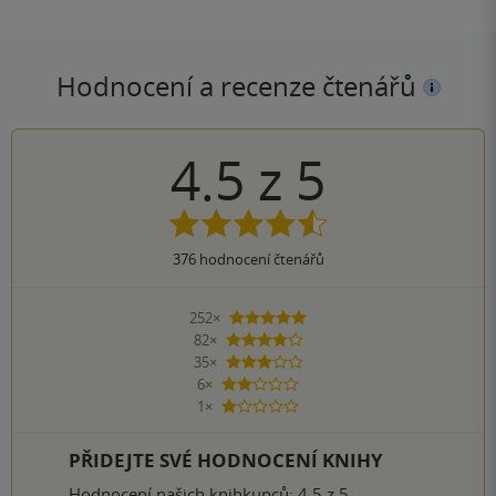
Hodnocení a recenze čtenářů
4.5
z
5
376
hodnocení čtenářů
252×
5 hvězdiček
82×
4 hvězdičky
35×
3 hvězdičky
6×
2 hvězdičky
1×
1 hvezdička
PŘIDEJTE SVÉ HODNOCENÍ KNIHY
Hodnocení našich knihkupců: 4.5 z 5