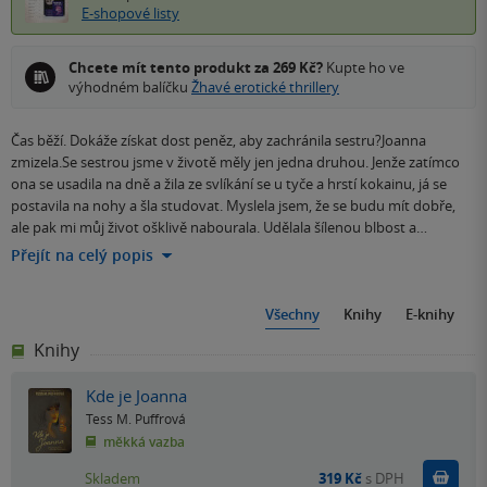
E-shopové listy
Chcete mít tento produkt za 269 Kč?
Kupte ho ve
výhodném balíčku
Žhavé erotické thrillery
Čas běží. Dokáže získat dost peněz, aby zachránila sestru?Joanna
zmizela.Se sestrou jsme v životě měly jen jedna druhou. Jenže zatímco
ona se usadila na dně a žila ze svlíkání se u tyče a hrstí kokainu, já se
postavila na nohy a šla studovat. Myslela jsem, že se budu mít dobře,
ale pak mi můj život ošklivě nabourala. Udělala šílenou blbost a…
Přejít na celý popis
Všechny
Knihy
E-knihy
Knihy
Kde je Joanna
Tess M. Puffrová
měkká vazba
Do k
Skladem
319 Kč
s DPH