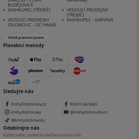
BUDĚJOVICE
KNIHKUPEC (TŘEBÍČ)
VEDOUCÍ PRODEJNY
(TŘEBÍČ)
VEDOUCÍ PRODEJNY
KNIHKUPEC - KARVINÁ
(OLOMOUC - OC HANÁ)
Volné pracovní pozice
Platební metody
+ 17
Sledujte nás
KnihyDobrovsky.cz
Knižní závisláci
knihydobrovsky
@knihydobrovskycz
@knihydobrovsky
Odebírejte nás
Každý měsíc společně přečteme tisíce knih