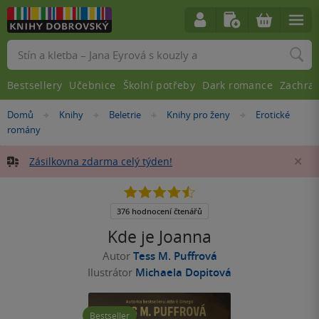
Vyhledávání
Bestsellery
Učebnice
Školní potřeby
Dark romance
Zachra
Nacházíte
Domů
Knihy
Beletrie
Knihy pro ženy
Erotické
»
»
»
»
se
romány
zde:
Zásilkovna zdarma celý týden!
Za
4.5
z
5
376 hodnocení čtenářů
hvězdiček
Kde je Joanna
Autor
Tess M. Puffrová
Ilustrátor
Michaela Dopitová
Bestseller