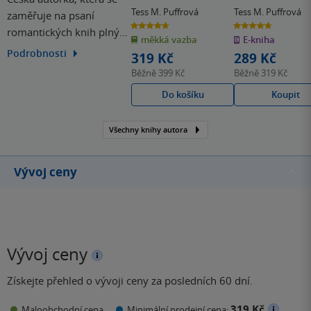
Tess M. Puffrová
Tess M. Puffrová
zaměřuje na psaní
4.7
4.7
romantických knih plných
z
z
měkká vazba
E-kniha
5
5
hvězdiček
hvězdiček
napětí a nečekaných
Podrobnosti
319 Kč
289 Kč
zvratů. Vedle psaní, které
Běžně
399 Kč
Běžně
319 Kč
je její nejoblíbenější
Do košíku
Koupit
činností, v níž se skutečně
našla, Tess ještě ráda
Všechny knihy autora
peče a maluje.
Vývoj ceny
Vývoj ceny
Získejte přehled o vývoji ceny za posledních 60 dní.
319 Kč
Maloobchodní cena
Minimální prodejní cena: