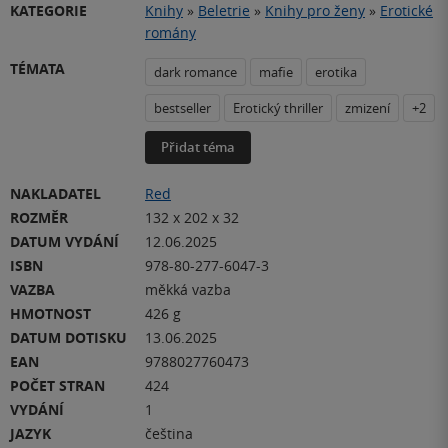
KATEGORIE
Knihy
»
Beletrie
»
Knihy pro ženy
»
Erotické
romány
TÉMATA
dark romance
mafie
erotika
bestseller
Erotický thriller
zmizení
+2
Přidat téma
NAKLADATEL
Red
ROZMĚR
132 x 202 x 32
DATUM VYDÁNÍ
12.06.2025
ISBN
978-80-277-6047-3
VAZBA
měkká vazba
HMOTNOST
426 g
DATUM DOTISKU
13.06.2025
EAN
9788027760473
POČET STRAN
424
VYDÁNÍ
1
JAZYK
čeština