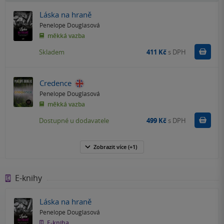
Láska na hraně
Penelope Douglasová
měkká vazba
Do k
Skladem
411 Kč
s DPH
Credence
Penelope Douglasová
měkká vazba
Do k
Dostupné u dodavatele
499 Kč
s DPH
Zobrazit
více
(+1)
E-knihy
Láska na hraně
Penelope Douglasová
E-kniha