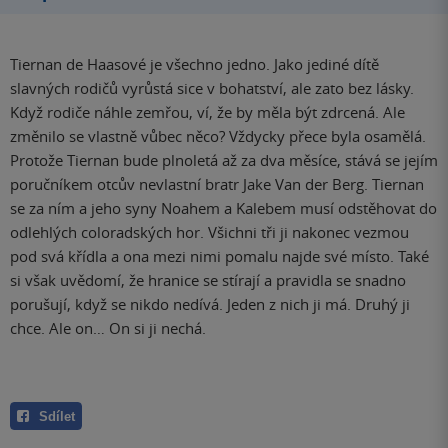
Tiernan de Haasové je všechno jedno. Jako jediné dítě
slavných rodičů vyrůstá sice v bohatství, ale zato bez lásky.
Když rodiče náhle zemřou, ví, že by měla být zdrcená. Ale
změnilo se vlastně vůbec něco? Vždycky přece byla osamělá.
Protože Tiernan bude plnoletá až za dva měsíce, stává se jejím
poručníkem otcův nevlastní bratr Jake Van der Berg. Tiernan
se za ním a jeho syny Noahem a Kalebem musí odstěhovat do
odlehlých coloradských hor. Všichni tři ji nakonec vezmou
pod svá křídla a ona mezi nimi pomalu najde své místo. Také
si však uvědomí, že hranice se stírají a pravidla se snadno
porušují, když se nikdo nedívá. Jeden z nich ji má. Druhý ji
chce. Ale on… On si ji nechá.
Sdílet