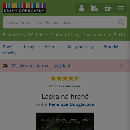
Vyhledávání
Bestsellery
Učebnice
Školní potřeby
Dark romance
Zachra
Nacházíte
Domů
Knihy
Beletrie
Knihy pro ženy
Erotické
»
»
»
»
se
romány
zde:
Zásilkovna zdarma celý týden!
Za
4.5
z
5
887 hodnocení čtenářů
hvězdiček
Láska na hraně
Autor
Penelope Douglasová