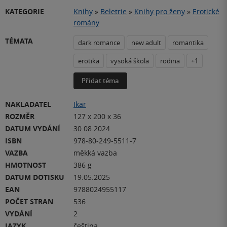
KATEGORIE
Knihy
»
Beletrie
»
Knihy pro ženy
»
Erotické
romány
TÉMATA
dark romance
new adult
romantika
erotika
vysoká škola
rodina
+1
Přidat téma
NAKLADATEL
Ikar
ROZMĚR
127 x 200 x 36
DATUM VYDÁNÍ
30.08.2024
ISBN
978-80-249-5511-7
VAZBA
měkká vazba
HMOTNOST
386 g
DATUM DOTISKU
19.05.2025
EAN
9788024955117
POČET STRAN
536
VYDÁNÍ
2
JAZYK
čeština