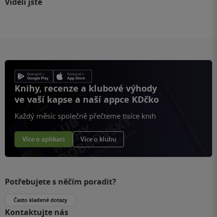
Viděli jste
Knihy, recenze a klubové výhody
ve vaší kapse a naší appce KDčko
Každý měsíc společně přečteme tisíce knih
Více o aplikaci
Více o klubu
Potřebujete s něčím poradit?
Často kladené dotazy
Kontaktujte nás