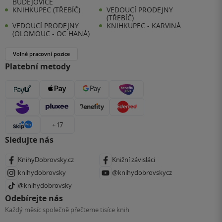
BUDĚJOVICE
KNIHKUPEC (TŘEBÍČ)
VEDOUCÍ PRODEJNY
(TŘEBÍČ)
VEDOUCÍ PRODEJNY
KNIHKUPEC - KARVINÁ
(OLOMOUC - OC HANÁ)
Volné pracovní pozice
Platební metody
+ 17
Sledujte nás
KnihyDobrovsky.cz
Knižní závisláci
knihydobrovsky
@knihydobrovskycz
@knihydobrovsky
Odebírejte nás
Každý měsíc společně přečteme tisíce knih