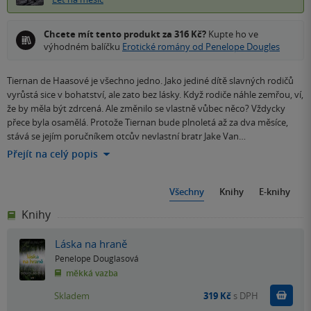
Chcete mít tento produkt za 316 Kč?
Kupte ho ve
výhodném balíčku
Erotické romány od Penelope Dougles
Tiernan de Haasové je všechno jedno. Jako jediné dítě slavných rodičů
vyrůstá sice v bohatství, ale zato bez lásky. Když rodiče náhle zemřou, ví,
že by měla být zdrcená. Ale změnilo se vlastně vůbec něco? Vždycky
přece byla osamělá. Protože Tiernan bude plnoletá až za dva měsíce,
stává se jejím poručníkem otcův nevlastní bratr Jake Van…
Přejít na celý popis
Všechny
Knihy
E-knihy
Knihy
Láska na hraně
Penelope Douglasová
měkká vazba
Do k
Skladem
319 Kč
s DPH