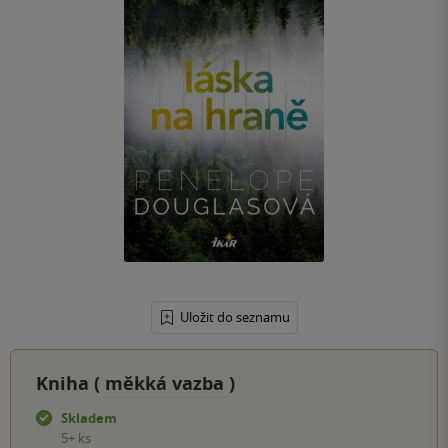
Uložit do seznamu
Kniha (
měkká vazba
)
Skladem
5+ ks