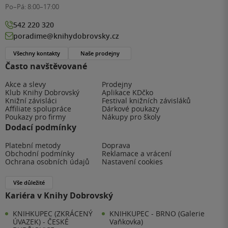
Po–Pá:
8:00–17:00
542 220 320
poradime@knihydobrovsky.cz
Všechny kontakty
Naše prodejny
Často navštěvované
Akce a slevy
Prodejny
Klub Knihy Dobrovský
Aplikace KDčko
Knižní závisláci
Festival knižních závisláků
Affiliate spolupráce
Dárkové poukazy
Poukazy pro firmy
Nákupy pro školy
Dodací podmínky
Platební metody
Doprava
Obchodní podmínky
Reklamace a vrácení
Ochrana osobních údajů
Nastavení cookies
Vše důležité
Kariéra v Knihy Dobrovský
KNIHKUPEC (ZKRÁCENÝ
KNIHKUPEC - BRNO (Galerie
ÚVAZEK) - ČESKÉ
Vaňkovka)