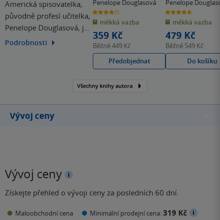
Penelope Douglasová
Penelope Douglas
Americká spisovatelka,
4.2
4.6
původně profesí učitelka,
z
z
měkká vazba
měkká vazba
5
5
Penelope Douglasová, je
hvězdiček
hvězdiček
359 Kč
479 Kč
autorkou řady erotických
Podrobnosti
Běžně
449 Kč
Běžně
549 Kč
románů pro ženy, které
Předobjednat
Do košíku
se staly The New York
Times, Wall Street Journal
a USA Today bestsellery a
Všechny knihy autora
byly přeloženy do mnoha
jazyků. Patří mezi ně i…
Vývoj ceny
Vývoj ceny
Získejte přehled o vývoji ceny za posledních 60 dní.
319 Kč
Maloobchodní cena
Minimální prodejní cena: