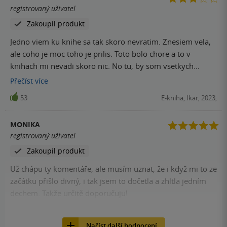
registrovaný uživatel
Zakoupil produkt
Jedno viem ku knihe sa tak skoro nevratim. Znesiem vela,
ale coho je moc toho je prilis. Toto bolo chore a to v
knihach mi nevadi skoro nic. No tu, by som vsetkych
poslala k velmi dobremu psychologovi. To ako vazne to
Přečíst
více
vsetko? Dik ale podla mna je Amo a Kent zaujimavejsia a
53
E-kniha, Ikar, 2023,
toto bola len parodia na take knihy. Takze za mna nie a ani
neviem za co som dala tie 3 hviezdy. Lebo to bolo .... No
MONIKA
nemam slov. Tiernan tak zufalo hladala hladala lasku ze si
registrovaný uživatel
v pohode ospravedlnila skakanie od jedneho k druhemu.
Zakoupil produkt
Hrdinovia o nic lepsi a neznasam ked si nedokazem
niekoho predstavit + aka bola schopna a hned aj opravila
Už chápu ty komentáře, ale musím uznat, že i když mi to ze
...... Vsetko rychle prechate a nerealne a neuveritelne.
začátku přišlo divný, i tak jsem to dočetla a zhltla jedním
Mozno pre niekoho je kniha WAU ale pre mna je to nieco k
dechem. Takže určitě doporučuju!
comu sa tak skoro nevratim
48
E-kniha, Ikar, 2023,
Načíst další hodnocení