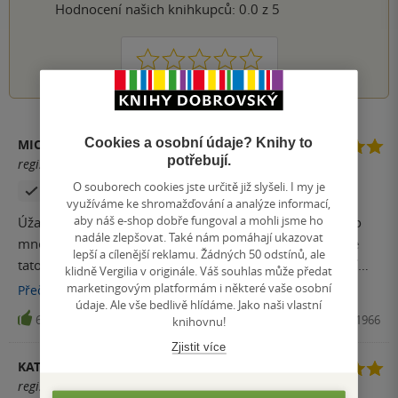
Hodnocení našich knihkupců: 0.0 z 5
1
2
3
4
5
Cookies a osobní údaje? Knihy to
MICHALA MYNÁŘOVÁ
potřebují.
registrovaný uživatel
O souborech cookies jste určitě již slyšeli. I my je
Zakoupil produkt
využíváme ke shromažďování a analýze informací,
aby náš e-shop dobře fungoval a mohli jsme ho
Úžasná, zvrácená, láska. Bože, to bylo dokonalé! Dlouho
nadále zlepšovat. Také nám pomáhají ukazovat
mne žádný příběh takto nezaujal. Nutno podotknout, že
lepší a cílenější reklamu. Žádných 50 odstínů, ale
tato kniha není pro rýpavé čtenáře ani ty kteří neholdují
klidně Vergilia v originále. Váš souhlas může předat
zvráceným erotickým románům. Celou knihu jsem zhltla za
marketingovým platformám i některé vaše osobní
Přečíst
více
údaje. Ale vše bedlivě hlídáme. Jako naši vlastní
9,5 hodiny. Četla jsem po dlouhé době celou noc a kus
66
Kniha, Ikar, 2023, 9788024951966
knihovnu!
dopoledne, jak neskutečně čtivě to bylo. Těm, kteří milují
Zjistit více
dark romance, lehce toxické vztahy, drama, ale i úžasnou
KATEŘINA
erotickou linku, která je svým způsobem hodně za hranou,
registrovaný uživatel
knihu velmi doporučuji.