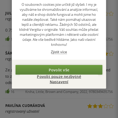
O souborech cookies jste určitě již slyšeli. I my je
využíváme ke shromažďování a analýze informací,
JULIE VRABLIKOVA
aby náš e-shop dobře fungoval a mohli jsme ho
registrovaný uživatel
nadále zlepšovat. Také nám pomáhají ukazovat
lepší a cílenější reklamu. Žádných 50 odstínů, ale
klidně Vergilia v originále. Váš souhlas může předat
0.75 wattpad writing, nesmyslný příběh
marketingovým platformám i některé vaše osobní
16
Kniha, Little, Brown and Company, 2022, 9780349435756
údaje. Ale vše bedlivě hlídáme. Jako naši vlastní
knihovnu!
Zjistit více
ŠÁRKA KVAPILOVÁ
registrovaný uživatel
Ze začátku byla knížka docela nudná ale zhruba uprostřed
Povolit vše
to začalo být vážně zajímavý, nedokázala jsem se
Povolit pouze nezbytné
Nastavení
odtrhnout,knížku jsem přečetla za tři dny
16
Kniha, Little, Brown and Company, 2022, 9780349435756
PAVLÍNA CUDRÁKOVÁ
registrovaný uživatel