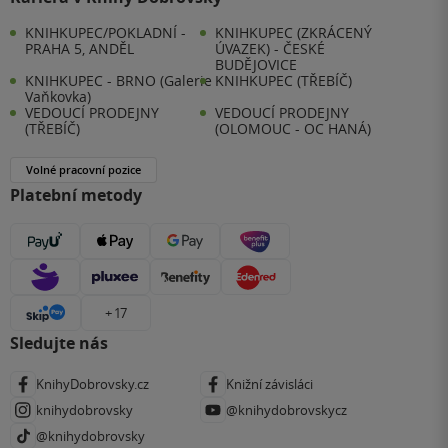
KNIHKUPEC/POKLADNÍ -
KNIHKUPEC (ZKRÁCENÝ
PRAHA 5, ANDĚL
ÚVAZEK) - ČESKÉ
BUDĚJOVICE
KNIHKUPEC - BRNO (Galerie
KNIHKUPEC (TŘEBÍČ)
Vaňkovka)
VEDOUCÍ PRODEJNY
VEDOUCÍ PRODEJNY
(TŘEBÍČ)
(OLOMOUC - OC HANÁ)
Volné pracovní pozice
Platební metody
+ 17
Sledujte nás
KnihyDobrovsky.cz
Knižní závisláci
knihydobrovsky
@knihydobrovskycz
@knihydobrovsky