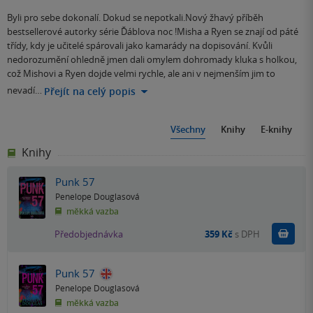
Byli pro sebe dokonalí. Dokud se nepotkali.Nový žhavý příběh
bestsellerové autorky série Ďáblova noc !Misha a Ryen se znají od páté
třídy, kdy je učitelé spárovali jako kamarády na dopisování. Kvůli
nedorozumění ohledně jmen dali omylem dohromady kluka s holkou,
což Mishovi a Ryen dojde velmi rychle, ale ani v nejmenším jim to
nevadí…
Přejít na celý popis
Všechny
Knihy
E-knihy
Knihy
Punk 57
Penelope Douglasová
měkká vazba
Pře
Předobjednávka
359 Kč
s DPH
Punk 57
Penelope Douglasová
měkká vazba