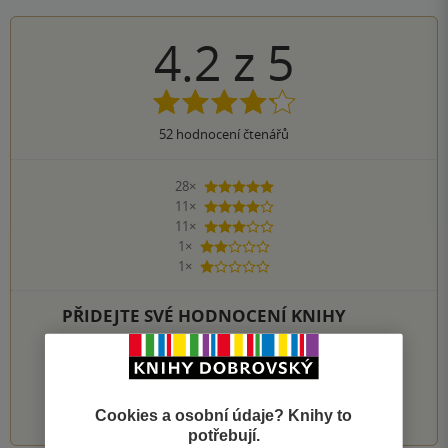
4.2
z
5
52
hodnocení čtenářů
28×
5 hvězdiček
11×
4 hvězdičky
11×
3 hvězdičky
1×
2 hvězdičky
1×
1 hvezdička
PŘIDEJTE SVÉ HODNOCENÍ KNIHY
Hodnocení našich knihkupců: 0.0 z 5
1
2
3
4
5
Cookies a osobní údaje? Knihy to
potřebují.