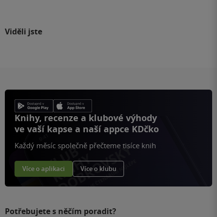
Viděli jste
Knihy, recenze a klubové výhody
ve vaší kapse a naší appce KDčko
Každý měsíc společně přečteme tisíce knih
Více o aplikaci
Více o klubu
Potřebujete s něčím poradit?