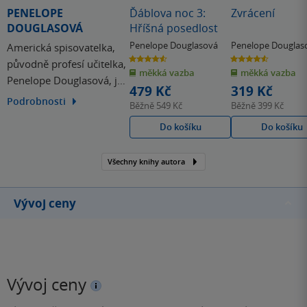
PENELOPE
Ďáblova noc 3:
Zvrácení
DOUGLASOVÁ
Hříšná posedlost
Penelope Douglasová
Penelope Douglas
Americká spisovatelka,
4.6
4.6
původně profesí učitelka,
z
z
měkká vazba
měkká vazba
5
5
Penelope Douglasová, je
hvězdiček
hvězdiček
479 Kč
319 Kč
autorkou řady erotických
Podrobnosti
Běžně
549 Kč
Běžně
399 Kč
románů pro ženy, které
Do košíku
Do košíku
se staly The New York
Times, Wall Street Journal
a USA Today bestsellery a
Všechny knihy autora
byly přeloženy do mnoha
jazyků. Patří mezi ně i…
Vývoj ceny
Vývoj ceny