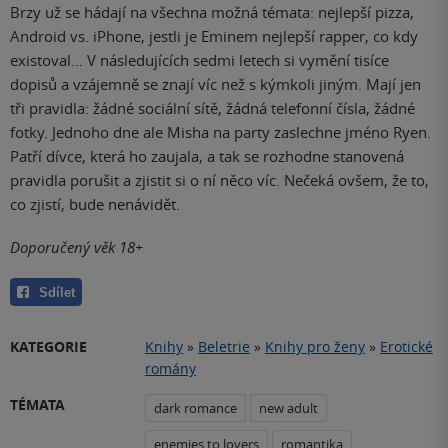
Brzy už se hádají na všechna možná témata: nejlepší pizza,
Android vs. iPhone, jestli je Eminem nejlepší rapper, co kdy
existoval… V následujících sedmi letech si vymění tisíce
dopisů a vzájemně se znají víc než s kýmkoli jiným. Mají jen
tři pravidla: žádné sociální sítě, žádná telefonní čísla, žádné
fotky. Jednoho dne ale Misha na party zaslechne jméno Ryen.
Patří dívce, která ho zaujala, a tak se rozhodne stanovená
pravidla porušit a zjistit si o ní něco víc. Nečeká ovšem, že to,
co zjistí, bude nenávidět.
Doporučený věk 18+
Sdílet
KATEGORIE
Knihy
»
Beletrie
»
Knihy pro ženy
»
Erotické
romány
TÉMATA
dark romance
new adult
enemies to lovers
romantika