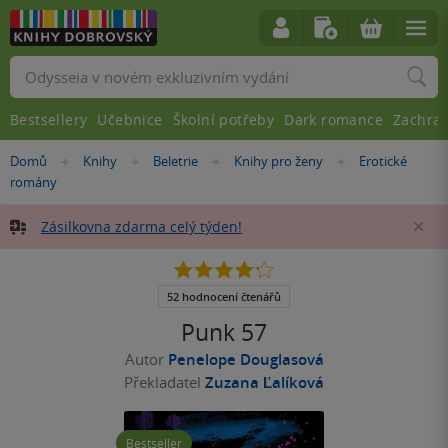
Vyhledávání
Bestsellery
Učebnice
Školní potřeby
Dark romance
Zachra
Nacházíte
Domů
Knihy
Beletrie
Knihy pro ženy
Erotické
»
»
»
»
se
romány
zde:
Zásilkovna zdarma celý týden!
Za
4.2
z
5
52 hodnocení čtenářů
hvězdiček
Punk 57
Autor
Penelope Douglasová
Překladatel
Zuzana Ľalíková
Bestseller