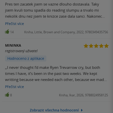
Pres ten zacatek jsem se vazne dlouho dostavala. Taky
jsem kvuli tomu spadla do reading slumpu a trvalo mi
nekolik dnu nez jsem te knizce zase dala sanci. Nakonec
byla dobra, ale s koncem si mozna mohla vice pohrat, ale
Přečíst
více
jinak se strasne dobre cetla.
14
Kniha, Little, Brown and Company, 2022, 9780349435756
MININKA
registrovaný uživatel
Hodnoceno z aplikace
,,I never thought I’d make Ryen Trevarrow cry, but both
times I have, it’s been in the past two weeks. We kept
writting because we needed each other, because we made
the other one’s life better. But even after knowing her for
Přečíst
více
years, it took no time for me to break what we had. WE
8
Kniha, Ikar, 2026, 9788024958125
WERE PERFECT FOR EACH OTHER. UNTIL WE MET. ‘’ - Misha
Zobrazit všechna hodnocení