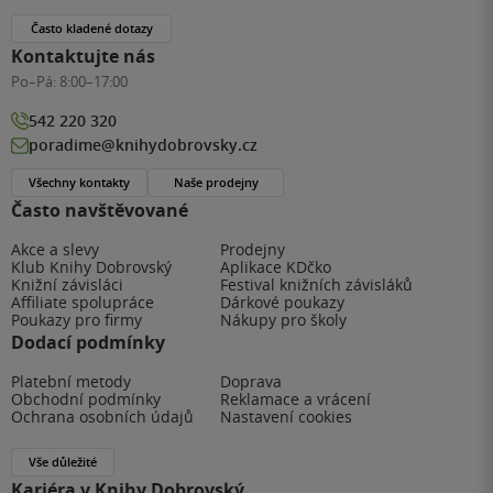
Často kladené dotazy
Kontaktujte nás
Po–Pá:
8:00–17:00
542 220 320
poradime@knihydobrovsky.cz
Všechny kontakty
Naše prodejny
Často navštěvované
Akce a slevy
Prodejny
Klub Knihy Dobrovský
Aplikace KDčko
Knižní závisláci
Festival knižních závisláků
Affiliate spolupráce
Dárkové poukazy
Poukazy pro firmy
Nákupy pro školy
Dodací podmínky
Platební metody
Doprava
Obchodní podmínky
Reklamace a vrácení
Ochrana osobních údajů
Nastavení cookies
Vše důležité
Kariéra v Knihy Dobrovský