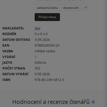
zakázaná láska
dopisování
+1
Přidat téma
NAKLADATEL
Ikar
ROZMĚR
0 x 0 x 0
DATUM DOTISKU
4.09.2026
EAN
9788024958125
VAZBA
měkká vazba
VYDÁNÍ
1
JAZYK
čeština
POČET STRAN
392
DATUM VYDÁNÍ
9.09.2026
ISBN
978-80-249-5812-5
Hodnocení a recenze čtenářů