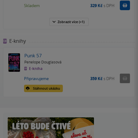
Do k
Skladem
329 Kč
s DPH
Zobrazit
více
(+1)
E-knihy
Punk 57
Penelope Douglasová
E-kniha
Nedostu
Připravujeme
359 Kč
s DPH
Stáhnout ukázku