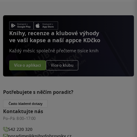
Knihy, recenze a klubové výhody
ve vaší kapse a naší appce KDčko
Každý měsíc společně přečteme tisíce knih
Více o aplikaci
Více o klubu
Potřebujete s něčím poradit?
Často kladené dotazy
Kontaktujte nás
Po–Pá:
8:00–17:00
542 220 320
poradime@knihydobrovsky.cz