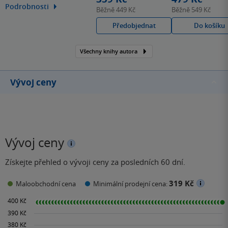
autorkou řady erotických
Podrobnosti
Běžně
449 Kč
Běžně
549 Kč
románů pro ženy, které
Předobjednat
Do košíku
se staly The New York
Times, Wall Street Journal
a USA Today bestsellery a
Všechny knihy autora
byly přeloženy do mnoha
jazyků. Patří mezi ně i…
Vývoj ceny
Vývoj ceny
Získejte přehled o vývoji ceny za posledních 60 dní.
319 Kč
Maloobchodní cena
Minimální prodejní cena: