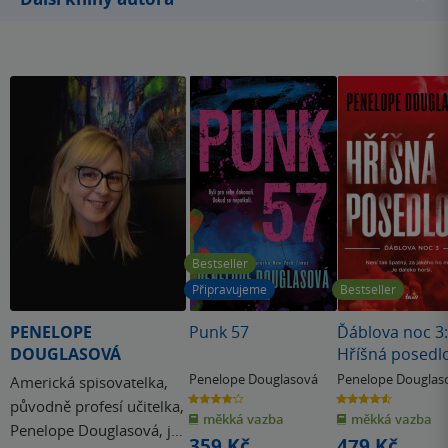
nakonec Cole co všechno pro něj otec celý život dělal a
přestane jím opovrhovat?
Bestseller
Připravujeme
Bestseller
PENELOPE
Punk 57
Ďáblova noc 3:
DOUGLASOVÁ
Hříšná posedl
Penelope Douglasová
Penelope Douglas
Americká spisovatelka,
4.2
4.6
původně profesí učitelka,
z
z
měkká vazba
měkká vazba
5
5
Penelope Douglasová, je
hvězdiček
hvězdiček
359 Kč
479 Kč