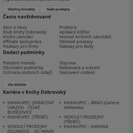
Všechny kontakty
Naše prodejny
Často navštěvované
Akce a slevy
Prodejny
Klub Knihy Dobrovský
Aplikace KDčko
Knižní závisláci
Festival knižních závisláků
Affiliate spolupráce
Dárkové poukazy
Poukazy pro firmy
Nákupy pro školy
Dodací podmínky
Platební metody
Doprava
Obchodní podmínky
Reklamace a vrácení
Ochrana osobních údajů
Nastavení cookies
Vše důležité
Kariéra v Knihy Dobrovský
KNIHKUPEC (ZKRÁCENÝ
KNIHKUPEC - BRNO (Galerie
ÚVAZEK) - ČESKÉ
Vaňkovka)
BUDĚJOVICE
KNIHKUPEC (TŘEBÍČ)
VEDOUCÍ PRODEJNY
(TŘEBÍČ)
VEDOUCÍ PRODEJNY
KNIHKUPEC - KARVINÁ
(OLOMOUC - OC HANÁ)