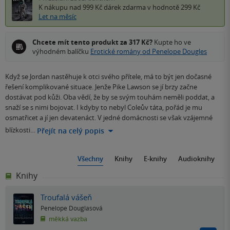
K nákupu nad 999 Kč
dárek zdarma
v hodnotě 299 Kč
Let na měsíc
Chcete mít tento produkt za 317 Kč?
Kupte ho ve
výhodném balíčku
Erotické romány od Penelope Dougles
Když se Jordan nastěhuje k otci svého přítele, má to být jen dočasné
řešení komplikované situace. Jenže Pike Lawson se jí brzy začne
dostávat pod kůži. Oba vědí, že by se svým touhám neměli poddat, a
snaží se s nimi bojovat. I kdyby to nebyl Coleův táta, pořád je mu
osmatřicet a jí jen devatenáct. V jedné domácnosti se však vzájemné
blízkosti…
Přejít na celý popis
Všechny
Knihy
E-knihy
Audioknihy
Knihy
Troufalá vášeň
Penelope Douglasová
měkká vazba