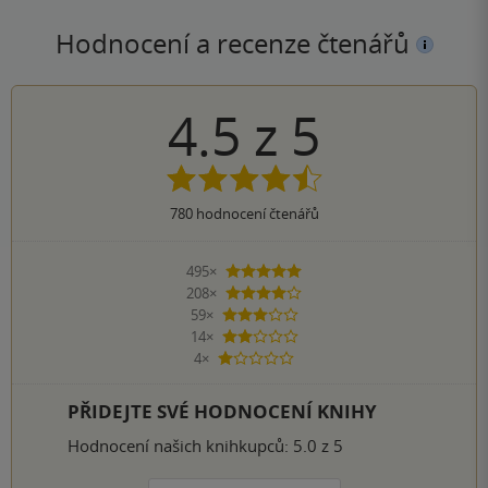
Hodnocení a recenze čtenářů
4.5
z
5
780
hodnocení čtenářů
495×
5 hvězdiček
208×
4 hvězdičky
59×
3 hvězdičky
14×
2 hvězdičky
4×
1 hvezdička
PŘIDEJTE SVÉ HODNOCENÍ KNIHY
Hodnocení našich knihkupců: 5.0 z 5