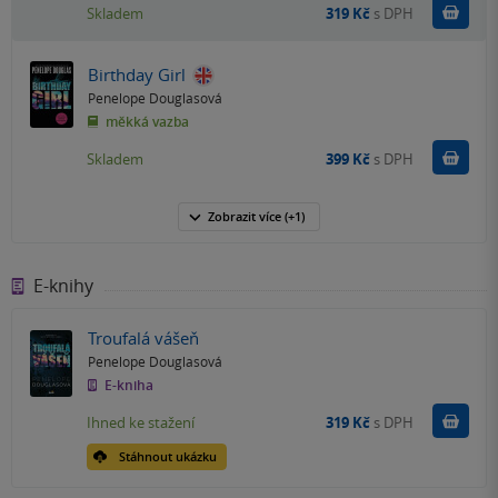
Do k
Skladem
319 Kč
s DPH
Birthday Girl
Penelope Douglasová
měkká vazba
Do k
Skladem
399 Kč
s DPH
Zobrazit
více
(+1)
E-knihy
Troufalá vášeň
Penelope Douglasová
E-kniha
Koupit
Ihned ke stažení
319 Kč
s DPH
Stáhnout ukázku