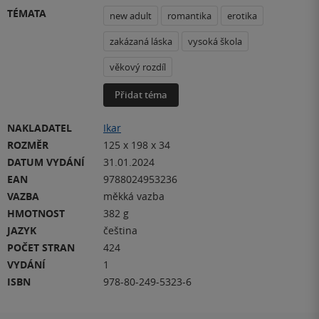
TÉMATA
new adult
romantika
erotika
zakázaná láska
vysoká škola
věkový rozdíl
Přidat téma
NAKLADATEL
Ikar
ROZMĚR
125 x 198 x 34
DATUM VYDÁNÍ
31.01.2024
EAN
9788024953236
VAZBA
měkká vazba
HMOTNOST
382 g
JAZYK
čeština
POČET STRAN
424
VYDÁNÍ
1
ISBN
978-80-249-5323-6