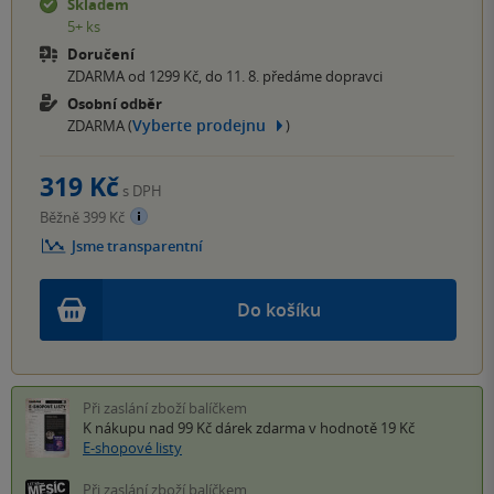
Skladem
5+ ks
Doručení
ZDARMA od 1299 Kč, do 11. 8. předáme dopravci
Osobní odběr
Vyberte prodejnu
ZDARMA (
)
319 Kč
s DPH
Běžně 399 Kč
Jsme transparentní
Do košíku
Při zaslání zboží balíčkem
K nákupu nad 99 Kč
dárek zdarma
v hodnotě 19 Kč
E-shopové listy
Při zaslání zboží balíčkem