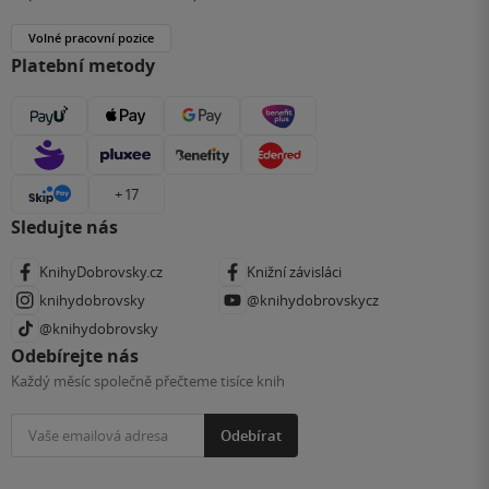
Volné pracovní pozice
Platební metody
+ 17
Sledujte nás
KnihyDobrovsky.cz
Knižní závisláci
knihydobrovsky
@knihydobrovskycz
@knihydobrovsky
Odebírejte nás
Každý měsíc společně přečteme tisíce knih
Odebírat