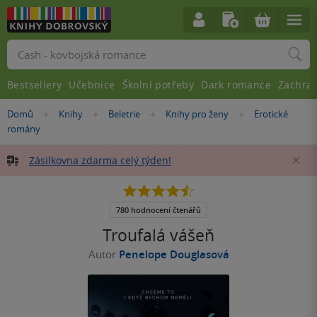
Vyhledávání
Bestsellery
Učebnice
Školní potřeby
Dark romance
Zachra
Nacházíte
Domů
Knihy
Beletrie
Knihy pro ženy
Erotické
»
»
»
»
se
romány
zde:
Zásilkovna zdarma celý týden!
Za
4.5
z
5
780 hodnocení čtenářů
hvězdiček
Troufalá vášeň
Autor
Penelope Douglasová