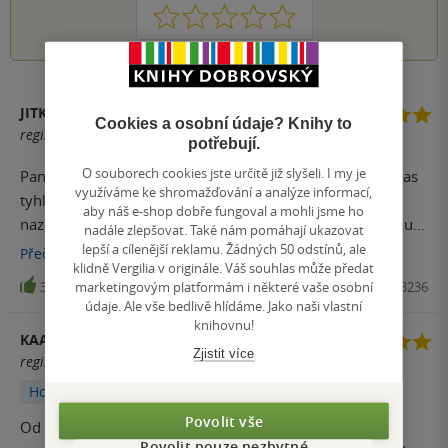
1
2
3
4
5
JITKA
Cookies a osobní údaje? Knihy to
registrovaný uživatel
potřebují.
O souborech cookies jste určitě již slyšeli. I my je
Pane bože…. Co je to za název? Zajimalo by me, kdo u nas
využíváme ke shromažďování a analýze informací,
tyhle šilenosti vymyslí… nebylo by lepsi nechat original
aby náš e-shop dobře fungoval a mohli jsme ho
nazev ?????? Tahle kniha si to opravdu nezaslouží… miluju ji
nadále zlepšovat. Také nám pomáhají ukazovat
v originalu❤️❤️❤️❤️❤️❤️❤️❤️❤️❤️❤️
lepší a cílenější reklamu. Žádných 50 odstínů, ale
Přečíst
více
klidně Vergilia v originále. Váš souhlas může předat
marketingovým platformám i některé vaše osobní
35
Kniha, Ikar, 2024, 9788024953236
údaje. Ale vše bedlivě hlídáme. Jako naši vlastní
knihovnu!
KAAWAY
Zjistit více
registrovaný uživatel
Hodnoceno z aplikace
Povolit vše
Od knihy jsem se nemohla odtrhnout. Děj se postupně
Povolit pouze nezbytné