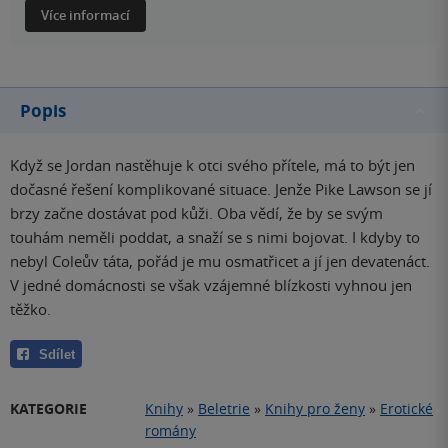
Více informací
Popis
Když se Jordan nastěhuje k otci svého přítele, má to být jen
dočasné řešení komplikované situace. Jenže Pike Lawson se jí
brzy začne dostávat pod kůži. Oba vědí, že by se svým
touhám neměli poddat, a snaží se s nimi bojovat. I kdyby to
nebyl Coleův táta, pořád je mu osmatřicet a jí jen devatenáct.
V jedné domácnosti se však vzájemné blízkosti vyhnou jen
těžko.
Sdílet
KATEGORIE
Knihy
»
Beletrie
»
Knihy pro ženy
»
Erotické
romány