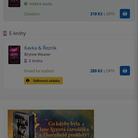
měkká vazba
Do k
Skladem
319 Kč
s DPH
E-knihy
Kavka & Řezník
Brynne Weaver
E-kniha
Koupit
Ihned ke stažení
289 Kč
s DPH
Stáhnout ukázku