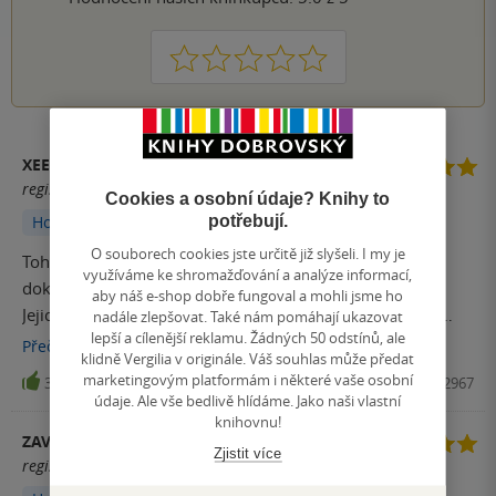
1
2
3
4
5
XEEPRA
registrovaný uživatel
Cookies a osobní údaje? Knihy to
potřebují.
Hodnoceno z aplikace
O souborech cookies jste určitě již slyšeli. I my je
Tohle bylo skvělý Zvrácený, vtipný, milý a naprosto
využíváme ke shromažďování a analýze informací,
dokonalý. Hlavní postavy jsem si naprosto zamilovala.
aby náš e-shop dobře fungoval a mohli jsme ho
Jejich sarkastický humor je má krevní skupina. Nemám
nadále zlepšovat. Také nám pomáhají ukazovat
lepší a cílenější reklamu. Žádných 50 odstínů, ale
knize absolutně co vytknout. Varování v knize neberte na
Přečíst
více
klidně Vergilia v originále. Váš souhlas může předat
lehkou váhu. Upřímně jsem se u těch scén pobavila, ale
marketingovým platformám i některé vaše osobní
35
Kniha, Red, 2025, 9788027742967
pro někoho to můžeme být už moc.
údaje. Ale vše bedlivě hlídáme. Jako naši vlastní
knihovnu!
ZAVISLA_KNIHOMOLKA
Zjistit více
registrovaný uživatel