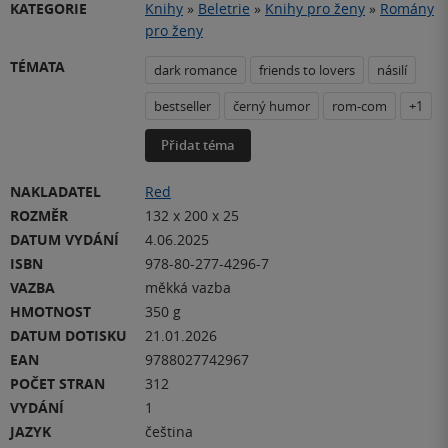
KATEGORIE
Knihy
»
Beletrie
»
Knihy pro ženy
»
Romány
pro ženy
TÉMATA
dark romance
friends to lovers
násilí
bestseller
černý humor
rom-com
+1
Přidat téma
NAKLADATEL
Red
ROZMĚR
132 x 200 x 25
DATUM VYDÁNÍ
4.06.2025
ISBN
978-80-277-4296-7
VAZBA
měkká vazba
HMOTNOST
350 g
DATUM DOTISKU
21.01.2026
EAN
9788027742967
POČET STRAN
312
VYDÁNÍ
1
JAZYK
čeština