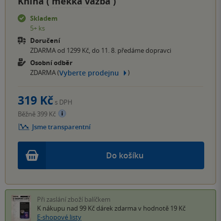
Kniha (
měkká vazba
)
Skladem
5+ ks
Doručení
ZDARMA od 1299 Kč, do 11. 8. předáme dopravci
Osobní odběr
Vyberte prodejnu
ZDARMA (
)
319 Kč
s DPH
Běžně 399 Kč
Jsme transparentní
Do košíku
Při zaslání zboží balíčkem
K nákupu nad 99 Kč
dárek zdarma
v hodnotě 19 Kč
E-shopové listy