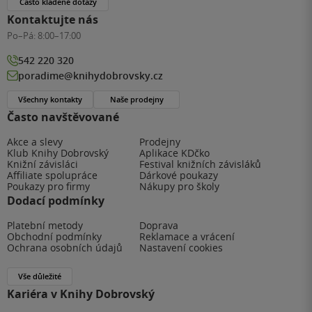
Často kladené dotazy
Kontaktujte nás
Po–Pá:
8:00–17:00
542 220 320
poradime@knihydobrovsky.cz
Všechny kontakty
Naše prodejny
Často navštěvované
Akce a slevy
Prodejny
Klub Knihy Dobrovský
Aplikace KDčko
Knižní závisláci
Festival knižních závisláků
Affiliate spolupráce
Dárkové poukazy
Poukazy pro firmy
Nákupy pro školy
Dodací podmínky
Platební metody
Doprava
Obchodní podmínky
Reklamace a vrácení
Ochrana osobních údajů
Nastavení cookies
Vše důležité
Kariéra v Knihy Dobrovský