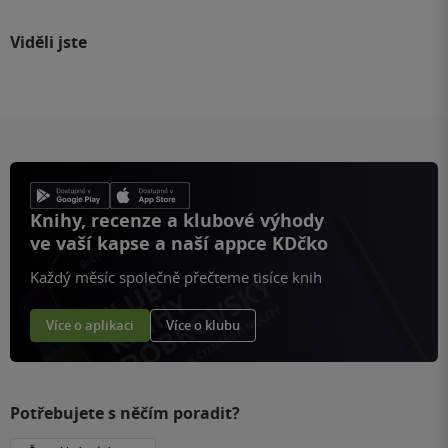
Viděli jste
Knihy, recenze a klubové výhody
ve vaší kapse a naší appce KDčko
Každý měsíc společně přečteme tisíce knih
Více o aplikaci
Více o klubu
Potřebujete s něčím poradit?