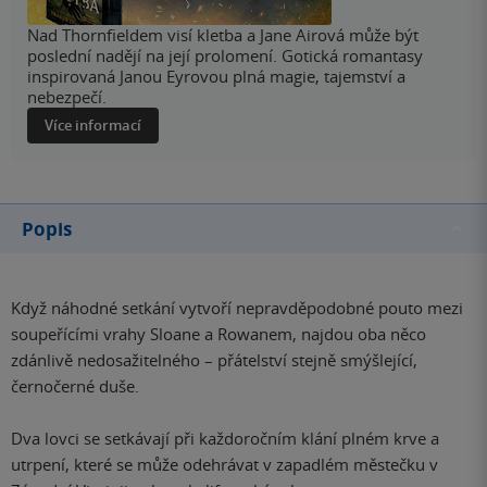
Nad Thornfieldem visí kletba a Jane Airová může být
poslední nadějí na její prolomení. Gotická romantasy
inspirovaná Janou Eyrovou plná magie, tajemství a
nebezpečí.
Více informací
Popis
Když náhodné setkání vytvoří nepravděpodobné pouto mezi
soupeřícími vrahy Sloane a Rowanem, najdou oba něco
zdánlivě nedosažitelného – přátelství stejně smýšlející,
černočerné duše.
Dva lovci se setkávají při každoročním klání plném krve a
utrpení, které se může odehrávat v zapadlém městečku v