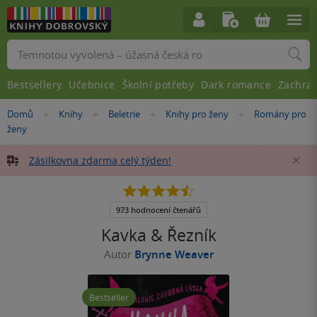
Vyhledávání
Bestsellery
Učebnice
Školní potřeby
Dark romance
Zachra
Nacházíte
Domů
Knihy
Beletrie
Knihy pro ženy
Romány pro
»
»
»
»
se
ženy
zde:
Zásilkovna zdarma celý týden!
Za
4.5
z
5
973 hodnocení čtenářů
hvězdiček
Kavka & Řezník
Autor
Brynne Weaver
Bestseller