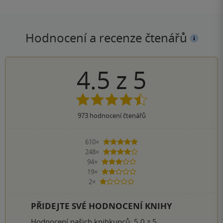
Hodnocení a recenze čtenářů
4.5
z
5
973
hodnocení čtenářů
610×
5 hvězdiček
248×
4 hvězdičky
94×
3 hvězdičky
19×
2 hvězdičky
2×
1 hvezdička
PŘIDEJTE SVÉ HODNOCENÍ KNIHY
Hodnocení našich knihkupců: 5.0 z 5