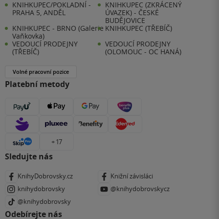
KNIHKUPEC/POKLADNÍ -
KNIHKUPEC (ZKRÁCENÝ
PRAHA 5, ANDĚL
ÚVAZEK) - ČESKÉ
BUDĚJOVICE
KNIHKUPEC - BRNO (Galerie
KNIHKUPEC (TŘEBÍČ)
Vaňkovka)
VEDOUCÍ PRODEJNY
VEDOUCÍ PRODEJNY
(TŘEBÍČ)
(OLOMOUC - OC HANÁ)
Volné pracovní pozice
Platební metody
+ 17
Sledujte nás
KnihyDobrovsky.cz
Knižní závisláci
knihydobrovsky
@knihydobrovskycz
@knihydobrovsky
Odebírejte nás