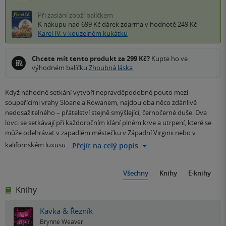
Při zaslání zboží balíčkem
K nákupu nad 699 Kč
dárek zdarma
v hodnotě 249 Kč
Karel IV. v kouzelném kukátku
Chcete mít tento produkt za 299 Kč?
Kupte ho ve
výhodném balíčku
Zhoubná láska
Když náhodné setkání vytvoří nepravděpodobné pouto mezi
soupeřícími vrahy Sloane a Rowanem, najdou oba něco zdánlivě
nedosažitelného – přátelství stejně smýšlející, černočerné duše. Dva
lovci se setkávají při každoročním klání plném krve a utrpení, které se
může odehrávat v zapadlém městečku v Západní Virginii nebo v
kalifornském luxusu…
Přejít na celý popis
Všechny
Knihy
E-knihy
Knihy
Kavka & Řezník
Brynne Weaver