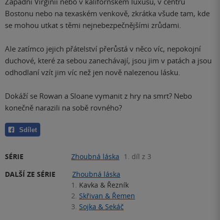
Západní Virginii nebo v kalifornském luxusu, v centru
Bostonu nebo na texaském venkově, zkrátka všude tam, kde
se mohou utkat s těmi nejnebezpečnějšími zrůdami.
Ale zatímco jejich přátelství přerůstá v něco víc, nepokojní
duchové, které za sebou zanechávají, jsou jim v patách a jsou
odhodlaní vzít jim víc než jen nově nalezenou lásku.
Dokáží se Rowan a Sloane vymanit z hry na smrt? Nebo
konečně narazili na sobě rovného?
Sdílet
SÉRIE
Zhoubná láska
1. díl z 3
DALŠÍ ZE SÉRIE
Zhoubná láska
1.
Kavka & Řezník
2.
Skřivan & Řemen
3.
Sojka & Sekáč