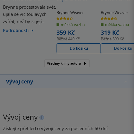
Brynne procestovala svět,
Brynne Weaver
Brynne Weaver
ujala se víc toulavých
4.4
4.4
zvířat, než by si její
z
z
měkká vazba
měkká vazba
5
5
hvězdiček
hvězdiček
manžel asi přál, a v
Podrobnosti
359 Kč
319 Kč
literatuře i filmu si
Běžně
449 Kč
Běžně
399 Kč
oblíbila černé komedie,
Do košíku
Do košíku
horory a romantiku.
Všechny knihy autora
Vývoj ceny
Vývoj ceny
Získejte přehled o vývoji ceny za posledních 60 dní.