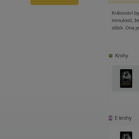
Království b
minulostí, ž
slíbili. Ona 
Knihy
E-knihy