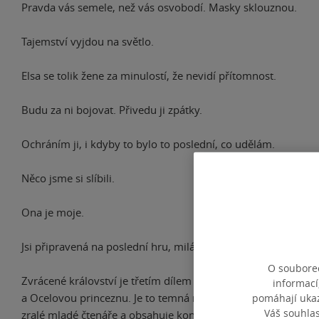
Pravda vás semele, než vás osvobodí. Masky sklouznou.
Tajemství vyjdou na světlo.
Elsa se tolik žene za minulostí, že nevidí přítomnost.
Budu za ni bojovat. Přivedu ji zpátky.
Ochráním ji, i kdyby to bylo to poslední, co udělám.
Něco jsme si slíbili.
Ona je moje.
Jsi připravená na poslední hru, miláčku?
O souborec
Zvrácené království je třetím dílem série Royal Elite a patří z
informací
a Ocelovou princeznu. Je to temná romance o středoškolské
pomáhají ukazo
Váš souhla
zralé mladé čtenáře a obsahuje kontroverzní situace, kter