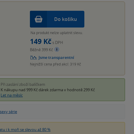
Do košíku
Na produkt nelze uplatnit slevu.
149 Kč
s DPH
Běžně 399 Kč
Jsme transparentní
Nejnižší cena před akcí: 319 Kč
Při zaslání zboží balíčkem
K nákupu nad 999 Kč
dárek zdarma
v hodnotě 299 Kč
Let na měsíc
sexy série
atu i k moři se slevou až 80 %