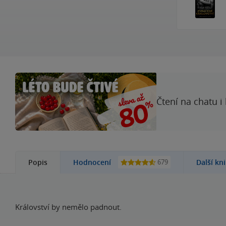
Čtení na chatu i
679
Popis
Hodnocení
Další kn
Království by nemělo padnout.