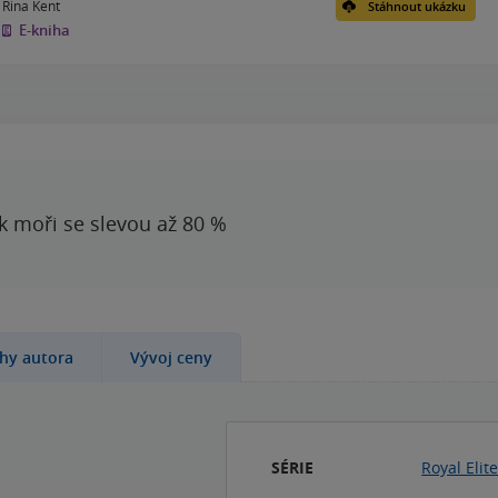
Rina Kent
Stáhnout ukázku
E-kniha
 k moři se slevou až 80 %
ihy autora
Vývoj ceny
SÉRIE
Royal Elit