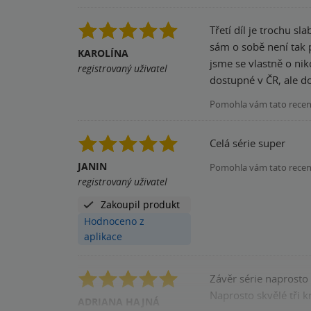
Třetí díl je trochu sl
sám o sobě není tak 
KAROLÍNA
jsme se vlastně o nikom da
registrovaný uživatel
dostupné v ČR, ale do
Pomohla vám tato rece
Celá série super
JANIN
Pomohla vám tato rece
registrovaný uživatel
Zakoupil produkt
Hodnoceno z
aplikace
Závěr série naprosto
Naprosto skvělé tři k
ADRIANA HAJNÁ