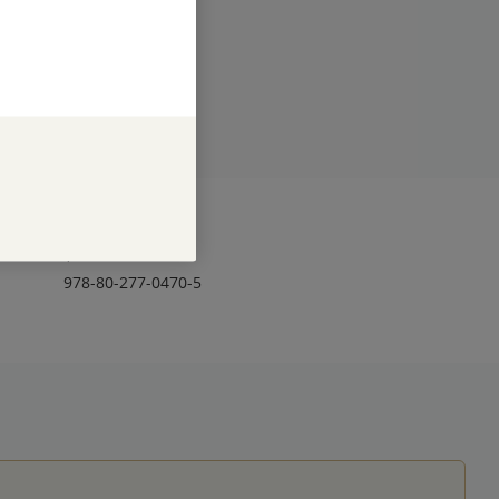
RAN
320
1
978-80-277-0470-5