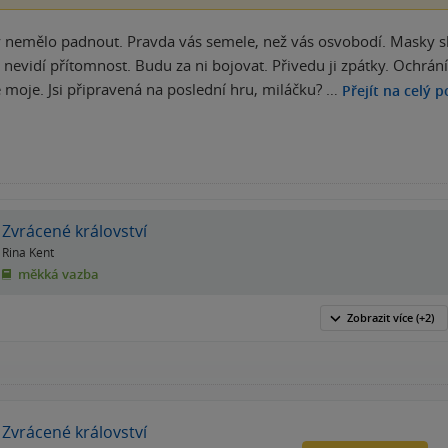
y nemělo padnout. Pravda vás semele, než vás osvobodí. Masky skl
e nevidí přítomnost. Budu za ni bojovat. Přivedu ji zpátky. Ochrání
je moje. Jsi připravená na poslední hru, miláčku? …
Přejít na celý p
Zvrácené království
Rina Kent
měkká vazba
Zobrazit
více
(+2)
Zvrácené království