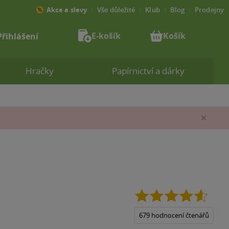
Akce a slevy
Vše důležité
Klub
Blog
Prodejny
E-košík
Košík
Přihlášení
Hračky
Papírnictví a dárky
Zav
4.6
z
5
679 hodnocení čtenářů
hvězdi