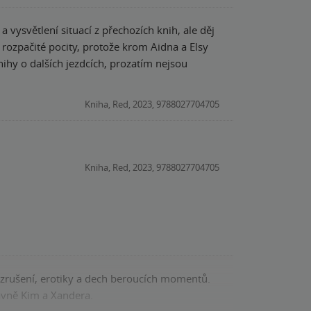
 a vysvětlení situací z přechozích knih, ale děj
rozpačité pocity, protože krom Aidna a Elsy
h, prozatím nejsou
Kniha, Red, 2023, 9788027704705
Kniha, Red, 2023, 9788027704705
 vzrušení, erotiky a dech beroucích momentů.
lavně Kim a Xandera.