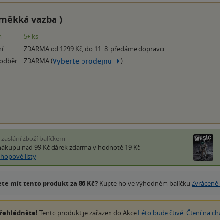
měkká vazba
)
m
5+ ks
ní
ZDARMA od 1299 Kč, do 11. 8. předáme dopravci
Vyberte prodejnu
 odběr
ZDARMA (
)
i zaslání zboží balíčkem
nákupu nad 99 Kč
dárek zdarma
v hodnotě 19 Kč
shopové listy
te mít tento produkt za 86 Kč?
Kupte ho ve výhodném balíčku
Zvráceně 
řehlédněte!
Tento produkt je zařazen do Akce
Léto bude čtivé. Čtení na ch