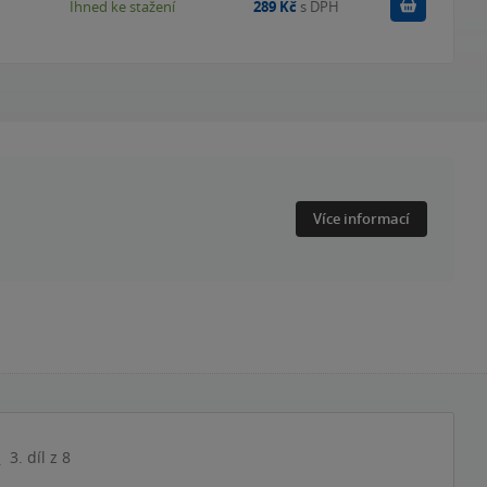
Koupit
Ihned ke stažení
289 Kč
s DPH
Více informací
e
3. díl z 8