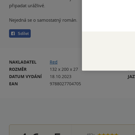
připadat urážlivé.
Nejedná se o samostatný román.
Sdílet
NAKLADATEL
Red
VA
ROZMĚR
132 x 200 x 27
HM
DATUM VYDÁNÍ
18.10.2023
JA
EAN
9788027704705