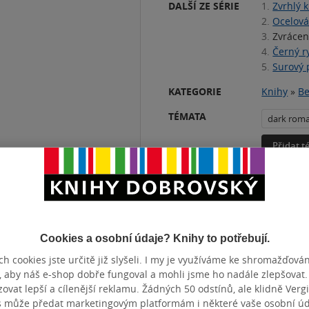
DALŠÍ ZE SÉRIE
1.
Zvrhlý k
2.
Ocelová
3.
Zvrácen
4.
Černý ry
5.
Surový 
KATEGORIE
Knihy
»
Be
TÉMATA
dark rom
Přidat 
Cookies a osobní údaje? Knihy to potřebují.
h cookies jste určitě již slyšeli. I my je využíváme ke shromažďován
a Zvrhlého krále
, aby náš e-shop dobře fungoval a mohli jsme ho nadále zlepšovat
m tyranovi pro
vat lepší a cílenější reklamu. Žádných 50 odstínů, ale klidně Vergil
s může předat marketingovým platformám i některé vaše osobní úda
é mohou někomu