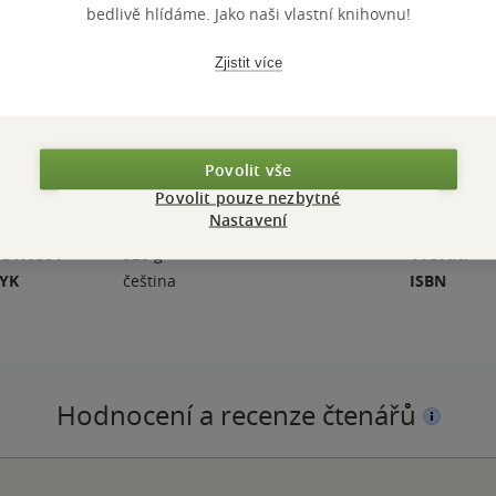
bedlivě hlídáme. Jako naši vlastní knihovnu!
Zjistit více
Povolit vše
Povolit pouze nezbytné
Nastavení
ZBA
měkká vazba
POČET ST
OTNOST
328 g
VYDÁNÍ
ZYK
čeština
ISBN
Hodnocení a recenze čtenářů