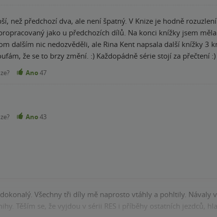
abší, než předchozí dva, ale není špatný. V Knize je hodně rozuzlení
propracovaný jako u předchozích dílů. Na konci knížky jsem měla 
lším nic nedozvěděli, ale Rina Kent napsala další knížky 3 knihy o dalších jezdcíc
ufám, že se to brzy změní. :) Každopádně série stojí za přečtení :)
nze?
Ano
47
nze?
Ano
43
 dokonalý. Všechny tři díly mě naprosto vtáhly a pohltily. Návaly
nihy. Těším se, že vyjdou v sérii RES i příběhy ostatních jezdců, h