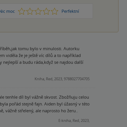
1
2
3
4
5
Nic moc
Perfektní
 příběh,jak tomu bylo v minulosti. Autorku
 viděla že je ještě víc dílů a to například
y nejlepší a budu ráda,když se najdou další
Kniha, Red, 2023, 9788027704705
ale tenhle díl byl vážně skvost. Zbožňuju celou
 byla pořád stejně fajn. Aiden byl úžasný v této
, vážně střelený, ale naprosto ho žeru..
E-kniha, Red, 2023,