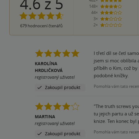
4.6
z
5
482×
5 hvězdi
148×
4 hvězdičky
44×
3 hvězdičky
3×
2 hvězdičky
2×
679
hodnocení čtenářů
1 hvezdička
I třetí díl se četl s
jsem si moc oblíbila 
KAROLÍNA
příběh o Kim, což by 
HRDLIČKOVÁ
podobné knížky.
registrovaný uživatel
Pomohla vám tato rece
Zakoupil produkt
"The truth screws you
tu jejich partu a už 
MARTINA
knize. Ten konec byl 
registrovaný uživatel
Pomohla vám tato rece
Zakoupil produkt