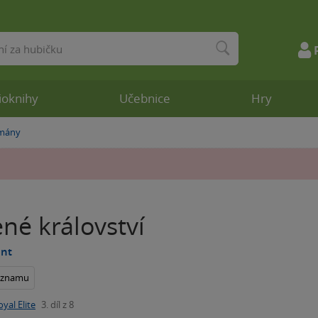
ioknihy
Učebnice
Hry
omány
né království
ent
seznamu
oyal Elite
3. díl z 8