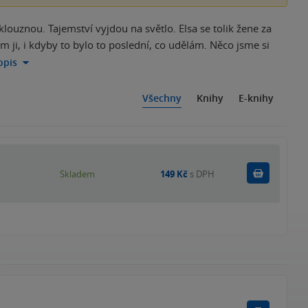
ouznou. Tajemství vyjdou na světlo. Elsa se tolik žene za
m ji, i kdyby to bylo to poslední, co udělám. Něco jsme si
opis
Všechny
Knihy
E-knihy
Do košík
Skladem
149 Kč
s DPH