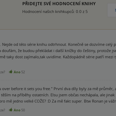
ček
PŘIDEJTE SVÉ HODNOCENÍ KNIHY
Hodnocení našich knihkupců: 0.0 z 5
amo. Nejde od této série knihu odtrhnout. Konečně se dozvíme celý
a doufám, že budou překládat i další knížky do češtiny, protože jsem
mě taky dost zajímalo,tak uvidíme. Každopádně série patří mezi t
nze?
Ano
52
 over before it sets you free." První dva díly byly za mě průměr, 
se těším na příběhy ostatních. Elsu jsem občas nechápala, ale jinak
pro mě jedno velké COŽE? :D Za mě fakt super. Btw Ronan je vážně
nze?
Ano
50