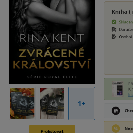
Kniha (
Sklade
Doruče
Osobní
Př
K 
E-
1+
Chce
Nep
Prolistovat