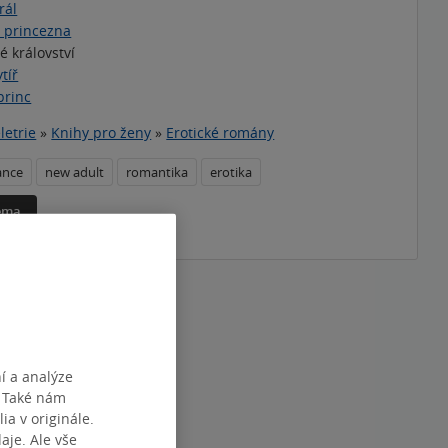
rál
 princezna
é království
tíř
princ
letrie
»
Knihy pro ženy
»
Erotické romány
ance
new adult
romantika
erotika
téma
í a analýze
. Také nám
ia v originále.
je. Ale vše