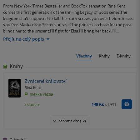
From New York Times Bestseller and BookTok sensation Rina Kent
comes the first generation of the thrilling Legacy of Gods series.The
kingdom isn't supposed to fall.The truth screws you over before it sets
you free.Masks drop.Secrets unravel.The princess's chase for the past
blinds her to the present.I'll fight for Elsa.I'll bring her back.I'll…
Přejít na celý popis
Všechny
Knihy
E-knihy
Knihy
Zvrácené království
Rina Kent
měkká vazba
Do k
Skladem
149 Kč
s DPH
Zobrazit
více
(+2)