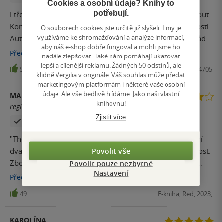
Cookies a osobní údaje? Knihy to
potřebují.
I třetí díl se četl samo. Nejde od této série knihu odtrhnout.
Konečně se dozvíme celý příběh,jak tomu bylo v minulosti.
O souborech cookies jste určitě již slyšeli. I my je
využíváme ke shromažďování a analýze informací,
Autorku jsem si moc oblíbila a doufám, že budou překládat
aby náš e-shop dobře fungoval a mohli jsme ho
i další knížky do češtiny, protože jsem viděla že je ještě víc
Přečíst
více
nadále zlepšovat. Také nám pomáhají ukazovat
dílů a to například příběh o Kim, což by mě taky dost
lepší a cílenější reklamu. Žádných 50 odstínů, ale
51
Kniha, Red, 2023, 9788027704705
zajímalo,tak uvidíme. Každopádně série patří mezi ty
klidně Vergilia v originále. Váš souhlas může předat
marketingovým platformám i některé vaše osobní
nejlepší a budu ráda,když se najdou další podobné knížky.
údaje. Ale vše bedlivě hlídáme. Jako naši vlastní
MARTINA
knihovnu!
registrovaný uživatel
Zjistit více
Zakoupil produkt
"The truth screws you over before it sets you free." První
Povolit vše
dva díly byly za mě průměr, ale tenhle díl byl vážně skvost.
Zbožňuju celou tu jejich partu a už se těším na příběhy
Povolit pouze nezbytné
Nastavení
ostatních. Elsu jsem občas nechápala, ale jinak byla pořád
Přečíst
více
stejně fajn. Aiden byl úžasný v této knize. Ten konec byl
49
E-kniha, Red, 2023,
pro mě jedno velké COŽE? :D Za mě fakt super. Btw Ronan
je vážně, vážně střelený, ale naprosto ho žeru..
KAROLÍNA