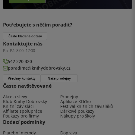
Potřebujete s něčím poradit?
Často kladené dotazy
Kontaktujte nás
Po–Pá:
8:00–17:00
542 220 320
poradime@knihydobrovsky.cz
Všechny kontakty
Naše prodejny
Často navštěvované
Akce a slevy
Prodejny
Klub Knihy Dobrovský
Aplikace KDčko
Knižní závisláci
Festival knižních závisláků
Affiliate spolupráce
Dárkové poukazy
Poukazy pro firmy
Nákupy pro školy
Dodací podmínky
Platební metody
Doprava