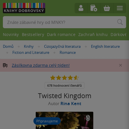
Vyhledávání
Novinky
Bestsellery
Dark romance
Zachraň knihu
Dárkové 
Nacházíte
Domů
Knihy
Cizojazyčná literatura
English literature
»
»
»
se
Fiction and Literature
Romance
»
»
zde:
Zásilkovna zdarma celý týden!
Za
4.6
z
5
678 hodnocení čtenářů
hvězdiček
Twisted Kingdom
Autor
Rina Kent
Připravujeme