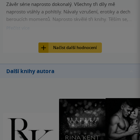
Závěr série naprosto dokonalý. Všechny tři díly mě
naprosto vtáhly a pohltily. Návaly vzrušení, erotiky a dech
beroucích momentů. Naprosto skvělé tři knihy. Těším se,
že vyjdou v sérii RES i příběhy ostatních jezdců, hlavně Kim
Přečíst
více
a Xandera.
32
Kniha, Red, 2023, 9788027704705
Načíst další hodnocení
Další knihy autora