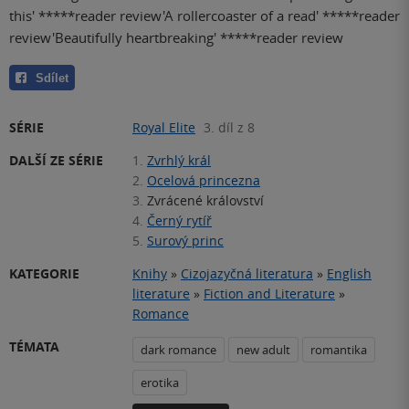
this' *****reader review'A rollercoaster of a read' *****reader
review'Beautifully heartbreaking' *****reader review
Sdílet
SÉRIE
Royal Elite
3. díl z 8
DALŠÍ ZE SÉRIE
1.
Zvrhlý král
2.
Ocelová princezna
3.
Zvrácené království
4.
Černý rytíř
5.
Surový princ
KATEGORIE
Knihy
»
Cizojazyčná literatura
»
English
literature
»
Fiction and Literature
»
Romance
TÉMATA
dark romance
new adult
romantika
erotika