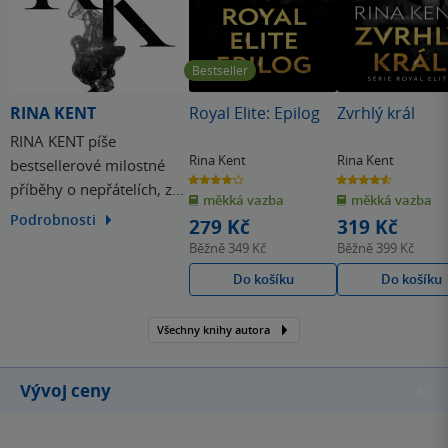
Bestseller
RINA KENT
Royal Elite: Epilog
Zvrhlý král
RINA KENT píše
Rina Kent
Rina Kent
bestsellerové milostné
4.1
4.6
příběhy o nepřátelích, z
z
z
měkká vazba
měkká vazba
5
5
hvězdiček
hvězdiček
nichž se stanou milenci.
Podrobnosti
279 Kč
319 Kč
Temnota je jejím hřištěm,
Běžně
349 Kč
Běžně
399 Kč
napětí její nejlepší
Do košíku
Do košíku
kamarádkou a nečekané
zvraty potravou pro její
Všechny knihy autora
mozek. Stále však věří, že
v hluboko v srdci je
romantička, tak jí…
Vývoj ceny