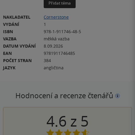
Přidat téma
NAKLADATEL
Cornerstone
VYDÁNÍ
1
ISBN
978-1-911746-48-5
VAZBA
měkká vazba
DATUM VYDÁNÍ
8.09.2026
EAN
9781911746485
POČET STRAN
384
JAZYK
angličtina
Hodnocení a recenze čtenářů
4.6
z
5