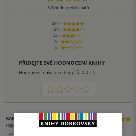
678
hodnocení čtenářů
482×
5 hvězdiček
147×
4 hvězdičky
44×
3 hvězdičky
3×
2 hvězdičky
2×
1 hvezdička
PŘIDEJTE SVÉ HODNOCENÍ KNIHY
Hodnocení našich knihkupců: 0.0 z 5
1
2
3
4
5
KAROLÍNA HRDLIČKOVÁ
registrovaný uživatel
Zakoupil produkt