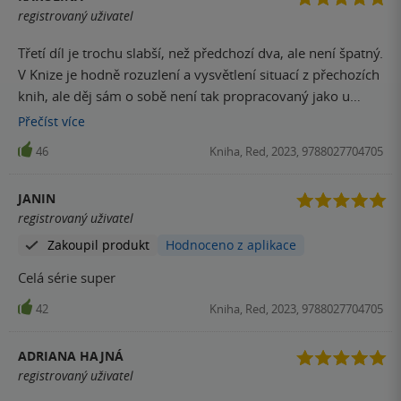
registrovaný uživatel
Třetí díl je trochu slabší, než předchozí dva, ale není špatný.
V Knize je hodně rozuzlení a vysvětlení situací z přechozích
knih, ale děj sám o sobě není tak propracovaný jako u
předchozích dílů. Na konci knížky jsem měla rozpačité
Přečíst
více
pocity, protože krom Aidna a Elsy jsme se vlastně o nikom
46
Kniha, Red, 2023, 9788027704705
dalším nic nedozvěděli, ale Rina Kent napsala další knížky 3
knihy o dalších jezdcích, prozatím nejsou dostupné v ČR,
JANIN
ale doufám, že se to brzy změní. :) Každopádně série stojí
registrovaný uživatel
za přečtení :)
Zakoupil produkt
Hodnoceno z aplikace
Celá série super
42
Kniha, Red, 2023, 9788027704705
ADRIANA HAJNÁ
registrovaný uživatel