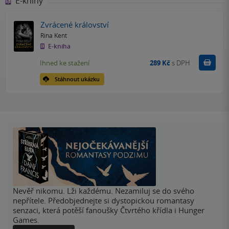
E-knihy
Zvrácené království
Rina Kent
E-kniha
Koupit
Ihned ke stažení
289 Kč
s DPH
Stáhnout ukázku
Nevěř nikomu. Lži každému. Nezamiluj se do svého
nepřítele. Předobjednejte si dystopickou romantasy
senzaci, která potěší fanoušky Čtvrtého křídla i Hunger
Games.