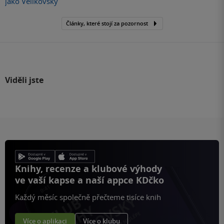
jako Velikovsky
Články, které stojí za pozornost
Viděli jste
Knihy, recenze a klubové výhody
ve vaší kapse a naší appce KDčko
Každý měsíc společně přečteme tisíce knih
Více o aplikaci
Více o klubu