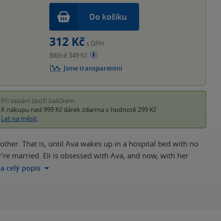
Do košíku
312 Kč
s DPH
Běžně 349 Kč
Jsme transparentní
Při zaslání zboží balíčkem
K nákupu nad 999 Kč
dárek zdarma
v hodnotě 299 Kč
Let na měsíc
other. That is, until Ava wakes up in a hospital bed with no
’re married. Eli is obsessed with Ava, and now, with her
na celý popis