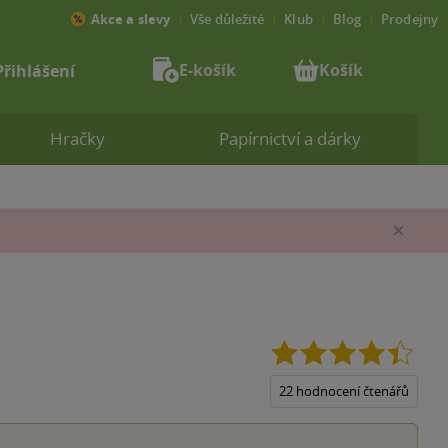
Akce a slevy
Vše důležité
Klub
Blog
Prodejny
E-košík
Košík
Přihlášení
Hračky
Papírnictví a dárky
Zav
4.4
z
5
22 hodnocení čtenářů
hvězd