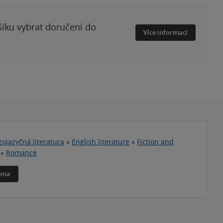
šíku vybrat doručení do
Více informací
zojazyčná literatura
»
English literature
»
Fiction and
»
Romance
téma