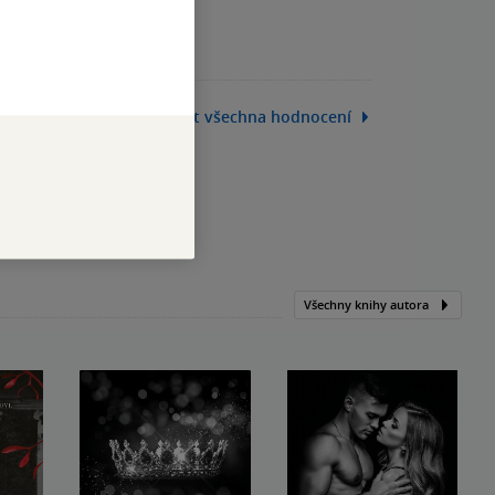
Zobrazit všechna hodnocení
Všechny knihy autora