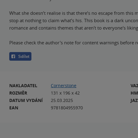
What she doesn’t realise is that there’s no escape from this ma
stop at nothing to claim what’s his. This book is a dark unco
romance and contains themes that aren't to everyone's liking
Please check the author's note for content warnings before r
Sdílet
NAKLADATEL
Cornerstone
VA
ROZMĚR
131 x 196 x 42
HM
DATUM VYDÁNÍ
25.03.2025
JA
EAN
9781804955970