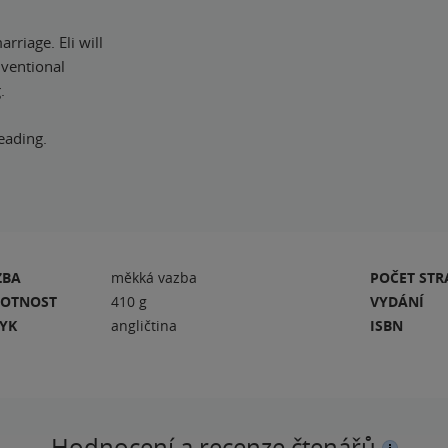
rriage. Eli will
nventional
.
eading.
ZBA
měkká vazba
POČET ST
OTNOST
410 g
VYDÁNÍ
ZYK
angličtina
ISBN
Hodnocení a recenze čtenářů