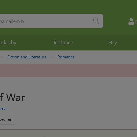
ioknihy
Učebnice
Hry
Fiction and Literature
Romance
»
»
f War
ent
seznamu