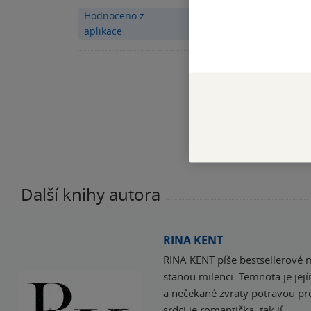
Hodnoceno z
aplikace
Další knihy autora
RINA KENT
RINA KENT píše bestsellerové m
stanou milenci. Temnota je jej
a nečekané zvraty potravou pro 
srdci je romantička, tak jí…