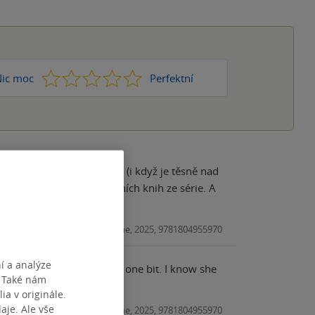
1
2
3
4
5
ic moc
Perfektní
W je moje nejoblíbenější (i když je těsně nad
dlišný příběh od ostatních knih ze série. A
Kniha, Cornerstone, 2025, 9781804955970
í a analýze
. Také nám
ia v originále.
je. Ale vše
Kniha, Cornerstone, 2025, 9781804955970