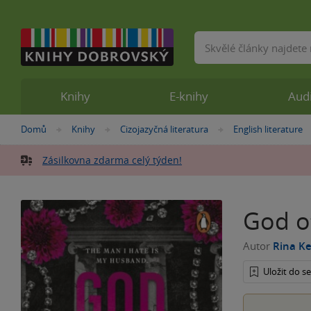
Vyhledávání
Knihy
E-knihy
Aud
Nacházíte
Domů
Knihy
Cizojazyčná literatura
English literature
»
»
»
se
zde:
Zásilkovna zdarma celý týden!
God o
Autor
Rina K
Uložit do 