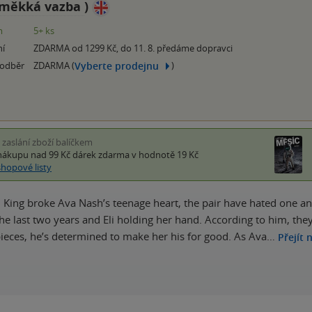
měkká vazba
)
m
5+ ks
ní
ZDARMA od 1299 Kč, do 11. 8. předáme dopravci
Vyberte prodejnu
 odběr
ZDARMA (
)
i zaslání zboží balíčkem
nákupu nad 99 Kč
dárek zdarma
v hodnotě 19 Kč
shopové listy
li King broke Ava Nash’s teenage heart, the pair have hated one an
e last two years and Eli holding her hand. According to him, they
eces, he’s determined to make her his for good. As Ava…
Přejít 