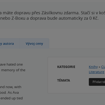
a máte dopravu přes Zásilkovnu zdarma. Stačí si v ko
 nebo Z-Boxu a doprava bude automaticky za 0 Kč.
hy autora
Vývoj ceny
 have hated one
KATEGORIE
Knihy
»
Ci
no memory of the
Literature
TÉMATA
Přidat 
 and now, with
good. As Ava
 ended up tied