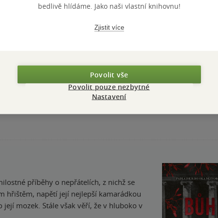
bedlivě hlídáme. Jako naši vlastní knihovnu!
Zjistit více
Povolit vše
Přidat hodnocení
Povolit pouze nezbytné
Nastavení
ilostné příběhy o nepřátelích, z nichž se
ím hřištěm, napětí její nejlepší kamarádkou
její mozek. Stále však věří, že v hluboko v