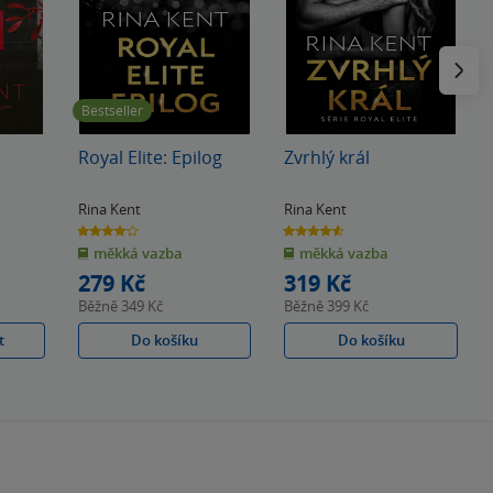
Následu
Bestseller
Royal Elite: Epilog
Zvrhlý král
Rina Kent
Rina Kent
4.1
4.6
z
z
měkká vazba
měkká vazba
5
5
hvězdiček
hvězdiček
279 Kč
319 Kč
Běžně
349 Kč
Běžně
399 Kč
t
Do košíku
Do košíku