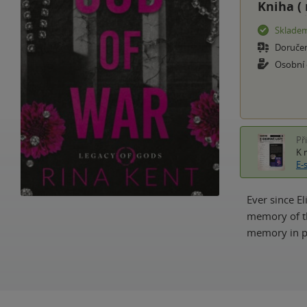
Kniha (
Sklade
Doruče
Osobní
Př
K 
E-
Ever since E
memory of th
memory in pi