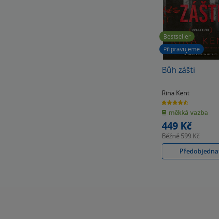
Bestseller
Připravujeme
Bůh zášti
Rina Kent
4.6
z
měkká vazba
5
hvězdiček
449 Kč
Běžně
599 Kč
Předobjedna