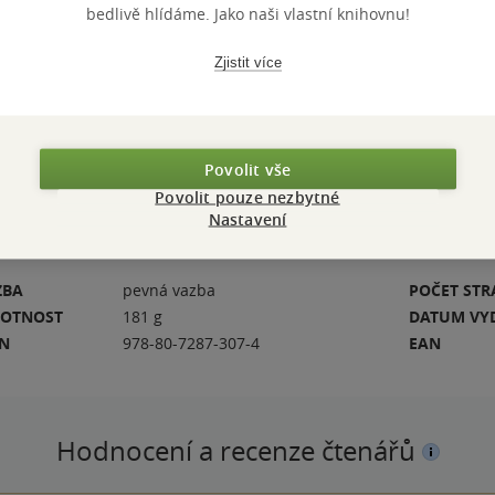
KATEGORIE
Knihy
»
Po
á. Erbenovy
bedlivě hlídáme. Jako naši vlastní knihovnu!
Knihy
»
Li
 pasáže díky
Knihy
»
Uč
Zjistit více
TÉMATA
zfilmová
Přidat 
Povolit vše
Povolit pouze nezbytné
Nastavení
ZBA
pevná vazba
POČET ST
OTNOST
181 g
DATUM VY
BN
978-80-7287-307-4
EAN
Hodnocení a recenze čtenářů