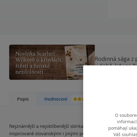
Rodinná sága z 
v době, kdy se ž
579
Popis
Hodnocení
Další kn
O souborec
informací
Nejznámější a nejoblíbenější sbírka baladických básní 19. sto
pomáhají ukazo
inspirované slovanskými i jinými pověstmi se vyznačují děj
Váš souhla