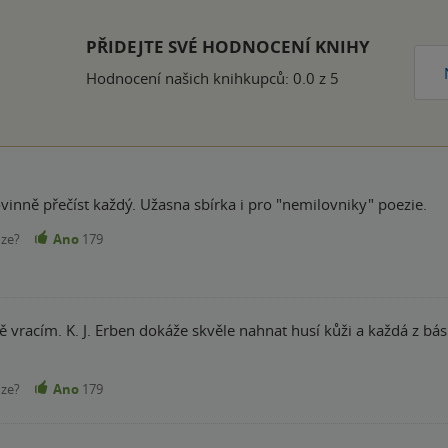
ček
PŘIDEJTE SVÉ HODNOCENÍ KNIHY
Hodnocení našich knihkupců: 0.0 z 5
vinně přečíst každý. Užasna sbírka i pro "nemilovniky" poezie.
nze?
Ano
179
ě vracím. K. J. Erben dokáže skvěle nahnat husí kůži a každá z bá
nze?
Ano
179