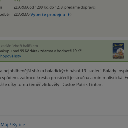
m
4 ks
ní
ZDARMA od 1299 Kč, do 12. 8. předáme dopravci
Vyberte prodejnu
 odběr
ZDARMA (
)
i zaslání zboží balíčkem
nákupu nad 99 Kč
dárek zdarma
v hodnotě 19 Kč
shopové listy
a nejoblíbenější sbírka baladických básní 19. století. Balady ins
spádem, zatímco kresba prostředí je stručná a minimalistická. Er
že díky tomu téměř zlidověly. Doslov Patrik Linhart.
Máj / Kytice