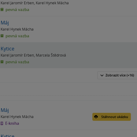
Karel Jaromír Erben
,
Karel Hynek Mácha
pevná vazba
Máj
Karel Hynek Mácha
pevná vazba
Kytice
Karel Jaromír Erben
,
Marcela Štědrová
pevná vazba
Zobrazit
více
(+16)
Máj
Karel Hynek Mácha
Stáhnout ukázku
E-kniha
Kytice