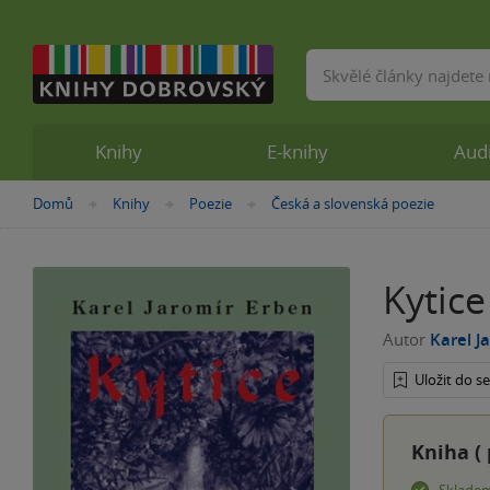
Vyhledávání
Knihy
E-knihy
Aud
Nacházíte
Domů
Knihy
Poezie
Česká a slovenská poezie
»
»
»
se
zde:
Kytice
Autor
Karel J
Uložit do 
Kniha (