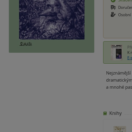
Sklade
Doruče
Osobní
Př
K 
E-
Nejznámější 
dramatickým 
a mnohé pasá
Knihy