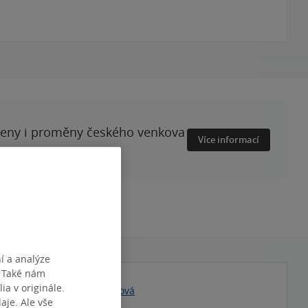
ženy i proměny českého venkova
Více informací
í a analýze
. Také nám
ia v originále.
omír Erben
|
Marcela Štědrová
je. Ale vše