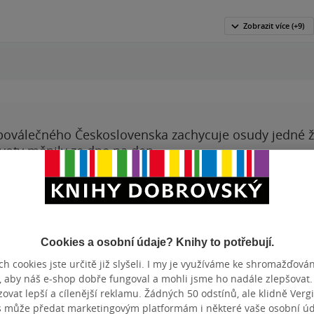
Zobrazit
více
(+9)
00:00
00:00
poválečného Československa zachycuje osudy jedné 
ivoty měnily ze dne na den.
ihy autora
Vývoj ceny
Cookies a osobní údaje? Knihy to potřebují.
h cookies jste určitě již slyšeli. I my je využíváme ke shromažďován
, aby náš e-shop dobře fungoval a mohli jsme ho nadále zlepšovat
letí. Balady
vat lepší a cílenější reklamu. Žádných 50 odstínů, ale klidně Vergil
AUTOŘI
Karel Jar
ově dramatickým
s může předat marketingovým platformám i některé vaše osobní úda