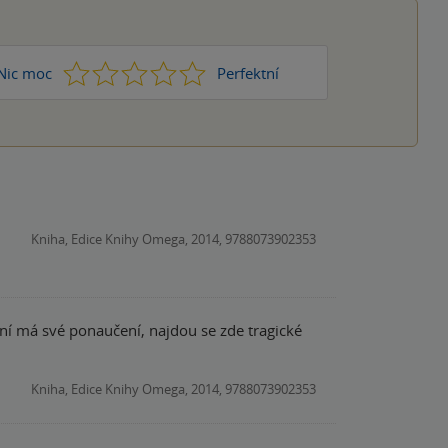
1
2
3
4
5
Nic moc
Perfektní
Kniha, Edice Knihy Omega, 2014, 9788073902353
sní má své ponaučení, najdou se zde tragické
Kniha, Edice Knihy Omega, 2014, 9788073902353