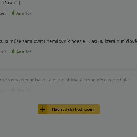
 úžasné :)
nze?
Ano
167
u si může zamilovat i nemilovník poezie. Klasika, která nutí člov
nze?
Ano
166
em zrovna čtenář básní, ale tato sbírka ve mne něco zanechala.
nze?
Ano
158
Načíst další hodnocení