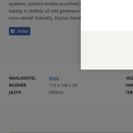
spádem, zatímco kresba prostředí je stručná a minimalistick
balady si oblíbily už celé generace českých čtenářů a mnohé
tomu téměř zlidověly. Doslov Patrik Linhart.
Sdílet
NAKLADATEL
Maťa
VA
ROZMĚR
115 x 148 x 24
HM
JAZYK
čeština
IS