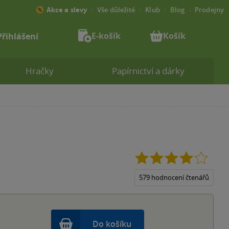
Akce a slevy
Vše důležité
Klub
Blog
Prodejny
E-košík
Košík
Přihlášení
Hračky
Papírnictví a dárky
4.0
z
5
579 hodnocení čtenářů
hvězdi
Do košíku