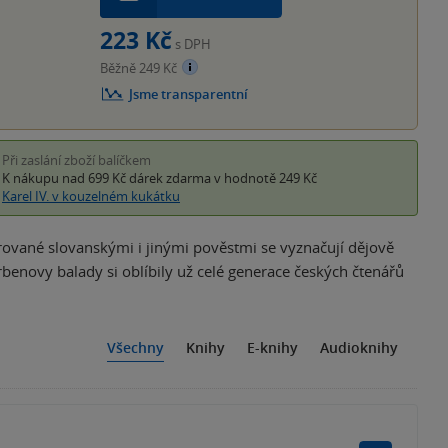
223 Kč
s DPH
Běžně 249 Kč
Jsme transparentní
Při zaslání zboží balíčkem
K nákupu nad 699 Kč
dárek zdarma
v hodnotě 249 Kč
Karel IV. v kouzelném kukátku
pirované slovanskými i jinými pověstmi se vyznačují dějově
benovy balady si oblíbily už celé generace českých čtenářů
Všechny
Knihy
E-knihy
Audioknihy