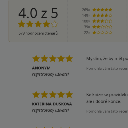
4.0
z
5
269×
5 hvězdi
149×
4 hvězdičky
100×
3 hvězdičky
39×
2 hvězdičky
22×
579
hodnocení čtenářů
1 hvezdička
Myslím, že by měl po
ANONYM
Pomohla vám tato rece
registrovaný uživatel
Ke knize se pravideln
ale i dobré konce.
KATEŘINA DUŠKOVÁ
registrovaný uživatel
Pomohla vám tato rece