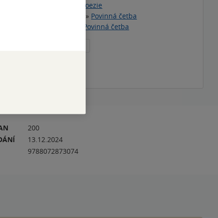
ezie
»
Česká a slovenská poezie
teratura pro děti a mládež
»
Povinná četba
ebnice
»
Základní škola
»
Povinná četba
no
klasika
povinná četba
téma
RAN
200
DÁNÍ
13.12.2024
9788072873074