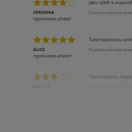
Jako výběr k maturitě
VERONIKA
Pomohla vám tato rece
registrovaný uživatel
Tuhle básnickou sbírk
ALICE
Pomohla vám tato rece
registrovaný uživatel
Taková klasika. Nejs
ANETA S.
Pomohla vám tato rece
registrovaný uživatel