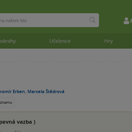
ioknihy
Učebnice
Hry
aromír Erben
,
Marcela Štědrová
seznamu
pevná vazba
)