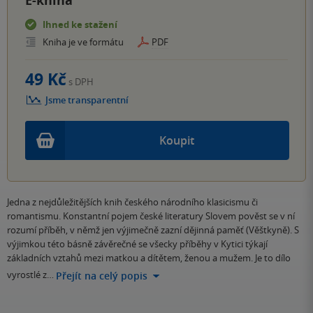
E-kniha
Ihned ke stažení
Kniha je ve formátu
PDF
49 Kč
s DPH
Jsme transparentní
Koupit
Jedna z nejdůležitějších knih českého národního klasicismu či
romantismu. Konstantní pojem české literatury Slovem pověst se v ní
rozumí příběh, v němž jen výjimečně zazní dějinná paměť (Věštkyně). S
výjimkou této básně závěrečné se všecky příběhy v Kytici týkají
základních vztahů mezi matkou a dítětem, ženou a mužem. Je to dílo
vyrostlé z…
Přejít na celý popis