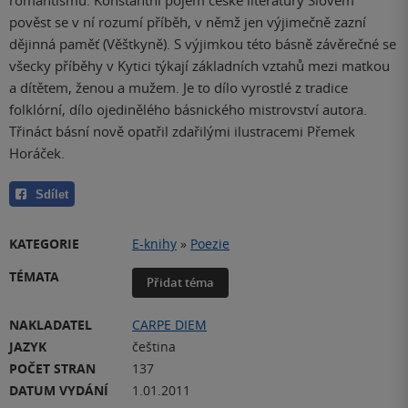
pověst se v ní rozumí příběh, v němž jen výjimečně zazní
dějinná paměť (Věštkyně). S výjimkou této básně závěrečné se
všecky příběhy v Kytici týkají základních vztahů mezi matkou
a dítětem, ženou a mužem. Je to dílo vyrostlé z tradice
folklórní, dílo ojedinělého básnického mistrovství autora.
Třináct básní nově opatřil zdařilými ilustracemi Přemek
Horáček.
Sdílet
KATEGORIE
E-knihy
»
Poezie
TÉMATA
Přidat téma
NAKLADATEL
CARPE DIEM
JAZYK
čeština
POČET STRAN
137
DATUM VYDÁNÍ
1.01.2011