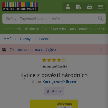
Vyhledávání
Bestsellery
Učebnice
Školní potřeby
Dark romance
Zachra
Nacházíte
Domů
E-knihy
Poezie
»
»
se
zde:
Zásilkovna zdarma celý týden!
Za
4.0
z
5
1 hodnocení čtenářů
hvězdiček
Kytice z pověstí národních
Autor
Karel Jaromír Erben
E-kniha