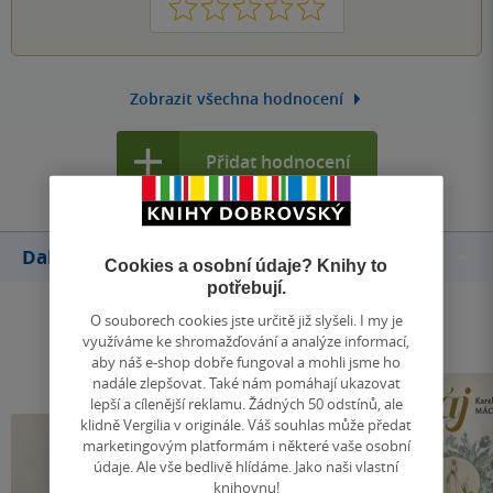
1
2
3
4
5
Zobrazit všechna hodnocení
Přidat hodnocení
Další knihy autora
Cookies a osobní údaje? Knihy to
potřebují.
O souborech cookies jste určitě již slyšeli. I my je
využíváme ke shromažďování a analýze informací,
aby náš e-shop dobře fungoval a mohli jsme ho
nadále zlepšovat. Také nám pomáhají ukazovat
lepší a cílenější reklamu. Žádných 50 odstínů, ale
klidně Vergilia v originále. Váš souhlas může předat
marketingovým platformám i některé vaše osobní
údaje. Ale vše bedlivě hlídáme. Jako naši vlastní
knihovnu!