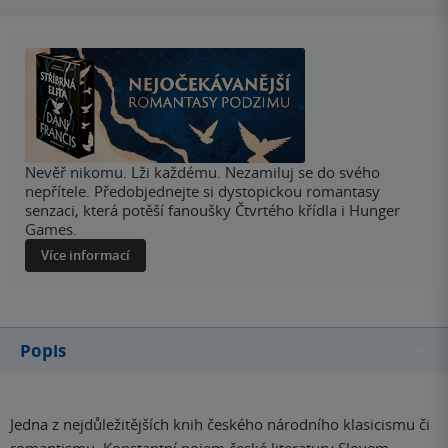
Nevěř nikomu. Lži každému. Nezamiluj se do svého
nepřítele. Předobjednejte si dystopickou romantasy
senzaci, která potěší fanoušky Čtvrtého křídla i Hunger
Games.
Více informací
Popis
Jedna z nejdůležitějších knih českého národního klasicismu či
romantismu. Konstantní pojem české literatury Slovem