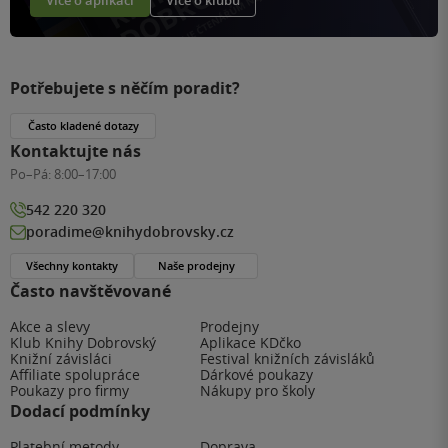
Více o aplikaci
Více o klubu
Potřebujete s něčím poradit?
Často kladené dotazy
Kontaktujte nás
Po–Pá:
8:00–17:00
542 220 320
poradime@knihydobrovsky.cz
Všechny kontakty
Naše prodejny
Často navštěvované
Akce a slevy
Prodejny
Klub Knihy Dobrovský
Aplikace KDčko
Knižní závisláci
Festival knižních závisláků
Affiliate spolupráce
Dárkové poukazy
Poukazy pro firmy
Nákupy pro školy
Dodací podmínky
Platební metody
Doprava