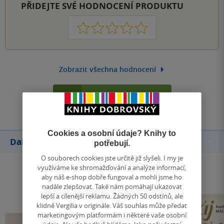
PŘIDEJTE SVÉ HODNOCENÍ PRODUKTU
1
2
3
4
5
Zobrazit všechna hodnocení
Přidat hodnocení
Cookies a osobní údaje? Knihy to
Další knihy autora
potřebují.
O souborech cookies jste určitě již slyšeli. I my je
využíváme ke shromažďování a analýze informací,
aby náš e-shop dobře fungoval a mohli jsme ho
nadále zlepšovat. Také nám pomáhají ukazovat
lepší a cílenější reklamu. Žádných 50 odstínů, ale
klidně Vergilia v originále. Váš souhlas může předat
marketingovým platformám i některé vaše osobní