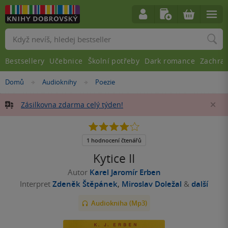
Vyhledávání
Bestsellery
Učebnice
Školní potřeby
Dark romance
Zachra
Nacházíte
Domů
Audioknihy
Poezie
»
»
se
zde:
Zásilkovna zdarma celý týden!
Za
4.0
z
5
1 hodnocení čtenářů
hvězdiček
Kytice II
Autor
Karel Jaromír Erben
Interpret
Zdeněk Štěpánek
,
Miroslav Doležal
&
další
Audiokniha (Mp3)