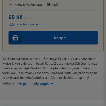
Kniha je ve formátu
mp3
69 Kč
s DPH
Jsme transparentní
Koupit
Ve slavné básnické sbírce K. J. Erbena je 13 balad. Vy už znáte album
Kytice 1, kde bylo sedm básní, Kytice 2 obsahuje dalších šest. Je mezi
nimi ta nejslavnější - Vodník. Možná jste viděli film, kde příběh o
vodníkovi, inspirovaný Erbenovou baladou, patří k nejpůsobivějším.
Kromě strašidelného Vodníka si můžete poslechnout tajemný
věštecký…
Přejít na celý popis