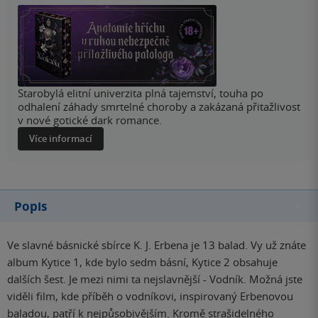
Starobylá elitní univerzita plná tajemství, touha po
odhalení záhady smrtelné choroby a zakázaná přitažlivost
v nové gotické dark romance.
Více informací
Popis
Ve slavné básnické sbírce K. J. Erbena je 13 balad. Vy už znáte
album Kytice 1, kde bylo sedm básní, Kytice 2 obsahuje
dalších šest. Je mezi nimi ta nejslavnější - Vodník. Možná jste
viděli film, kde příběh o vodníkovi, inspirovaný Erbenovou
baladou, patří k nejpůsobivějším. Kromě strašidelného