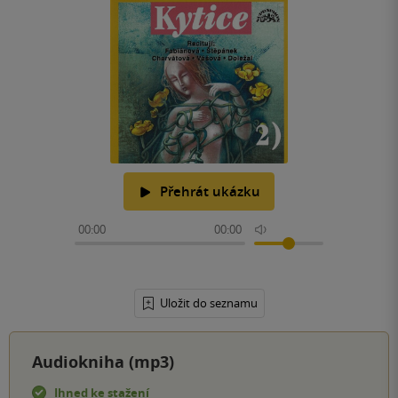
Přehrát ukázku
00:00
00:00
Uložit do seznamu
Audiokniha (mp3)
Ihned ke stažení