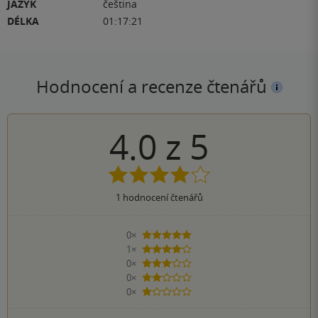
JAZYK
čeština
DÉLKA
01:17:21
Hodnocení a recenze čtenářů
4.0
z
5
1
hodnocení čtenářů
0×
5 hvězdiček
1×
4 hvězdičky
0×
3 hvězdičky
0×
2 hvězdičky
0×
1 hvezdička