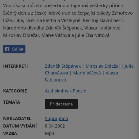
Vodníka si můžete poslechnout tajemný věštecký příběh
Štědrý den a z české lidové tradice čerpající balady Záhořovo
lože, Lilie, Dceřina kletba a Věštkyně. Recitují slavní herci
Národního divadla: Zdeněk Štěpánek, Vlasta Fabiánová,
Miroslav Doležal, Marie Vášová a Julie Charvátová.
Sdílet
INTERPRETI
Zdeněk Štěpánek
|
Miroslav Doležal
|
Julie
Charvátová
|
Marie Vášová
|
Vlasta
Fabiánová
KATEGORIE
Audioknihy
»
Poezie
TÉMATA
Přidat téma
NAKLADATEL
Supraphon
DATUM VYDÁNÍ
8.04.2002
VAZBA
Mp3