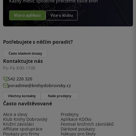
Každý měsíc společně přečteme tisíce knih
Více o aplikaci
Více o klubu
Potřebujete s něčím poradit?
Často kladené dotazy
Kontaktujte nás
Po–Pá:
8:00–17:00
542 220 320
poradime@knihydobrovsky.cz
Všechny kontakty
Naše prodejny
Často navštěvované
Akce a slevy
Prodejny
Klub Knihy Dobrovský
Aplikace KDčko
Knižní závisláci
Festival knižních závisláků
Affiliate spolupráce
Dárkové poukazy
Poukazy pro firmy
Nákupy pro školy