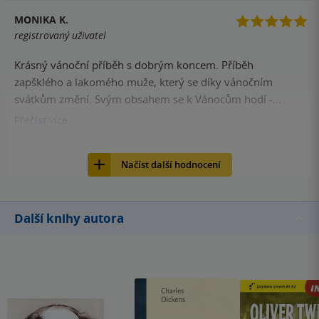
MONIKA K.
registrovaný uživatel
Krásný vánoční příběh s dobrým koncem. Příběh
zapšklého a lakomého muže, který se díky vánočním
svátkům změní. Svým obsahem se k Vánocům hodí -
příběh, který pohladí, ale nepřekvapí
Přečíst
více
244
Kniha, Petrkov, 2016, 9788087595589
Načíst další hodnocení
Další knihy autora