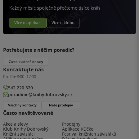
Každý měsíc společně přečteme tisíce knih
Více o aplikaci
Více o klubu
Potřebujete s něčím poradit?
Často kladené dotazy
Kontaktujte nás
Po–Pá:
8:00–17:00
542 220 320
poradime@knihydobrovsky.cz
Všechny kontakty
Naše prodejny
Často navštěvované
Akce a slevy
Prodejny
Klub Knihy Dobrovský
Aplikace KDčko
Knižní závisláci
Festival knižních závisláků
Affiliate spolupráce
Dárkové poukazy