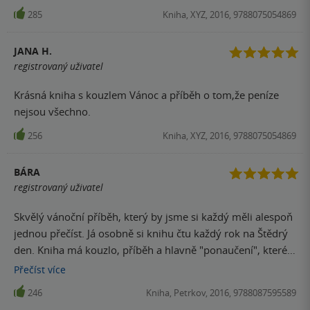
285
Kniha, XYZ, 2016, 9788075054869
JANA H.
registrovaný uživatel
Krásná kniha s kouzlem Vánoc a příběh o tom,že peníze
nejsou všechno.
256
Kniha, XYZ, 2016, 9788075054869
BÁRA
registrovaný uživatel
Skvělý vánoční příběh, který by jsme si každý měli alespoň
jednou přečíst. Já osobně si knihu čtu každý rok na Štědrý
den. Kniha má kouzlo, příběh a hlavně "ponaučení", které
se k tomuto období na 100% hodí. Výborně napsané, čtivé,
Přečíst
více
vtipné a poučné.
246
Kniha, Petrkov, 2016, 9788087595589