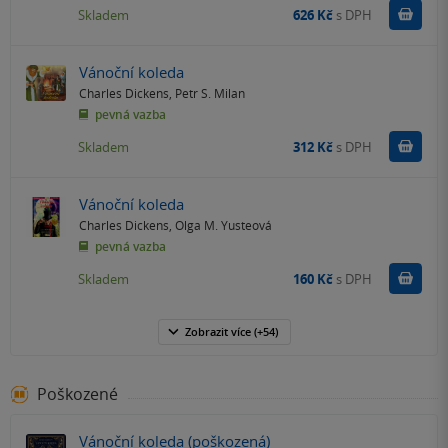
Do k
Skladem
626 Kč
s DPH
Vánoční koleda
Charles Dickens
,
Petr S. Milan
pevná vazba
Do k
Skladem
312 Kč
s DPH
Vánoční koleda
Charles Dickens
,
Olga M. Yusteová
pevná vazba
Do k
Skladem
160 Kč
s DPH
Zobrazit
více
(+54)
Poškozené
Vánoční koleda (poškozená)