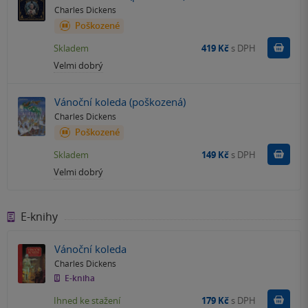
Charles Dickens
Poškozené
Do k
Skladem
419 Kč
s DPH
Velmi dobrý
Vánoční koleda (poškozená)
Charles Dickens
Poškozené
Do k
Skladem
149 Kč
s DPH
Velmi dobrý
E-knihy
Vánoční koleda
Charles Dickens
E-kniha
Koupit
Ihned ke stažení
179 Kč
s DPH