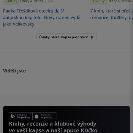
Články
Články
Úterý 4. srpna 2026
Úterý 4. srpna
Radka Třeštíková otevírá další
7 knih, které si přečí
autorskou kapitolu. Nový román vydá
romance, thrillery, d
jako Velikovsky
Články, které stojí za pozornost
Viděli jste
Knihy, recenze a klubové výhody
ve vaší kapse a naší appce KDčko