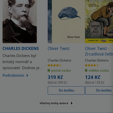
CHARLES DICKENS
Oliver Twist
Oliver Twist -
Zrcadlová čet
Charles Dickens byl
(A1-A2)
Charles Dickens
Charles Dickens
britský novinář a
3.9
3.9
spisovatel. Dodnes je
z
z
pevná vazba
měkká vazba
5
5
hvězdiček
hvězdiček
nejoblíbenějším
Podrobnosti
319 Kč
124 Kč
představitelem románu
Běžně
399 Kč
Běžně
139 Kč
viktoriánské doby a
Do košíku
Do košíku
jedním z největších
kritických realistů první
Všechny knihy autora
poloviny 19. století. Na
základě vlastních