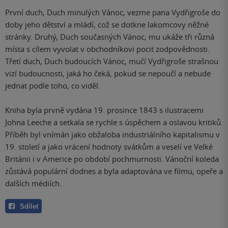
První duch, Duch minulých Vánoc, vezme pana Vydřigroše do
doby jeho dětství a mládí, což se dotkne lakomcovy něžné
stránky. Druhý, Duch současných Vánoc, mu ukáže tři různá
místa s cílem vyvolat v obchodníkovi pocit zodpovědnosti.
Třetí duch, Duch budoucích Vánoc, mučí Vydřigroše strašnou
vizí budoucnosti, jaká ho čeká, pokud se nepoučí a nebude
jednat podle toho, co viděl.
Kniha byla prvně vydána 19. prosince 1843 s ilustracemi
Johna Leeche a setkala se rychle s úspěchem a oslavou kritiků.
Příběh byl vnímán jako obžaloba industriálního kapitalismu v
19. století a jako vrácení hodnoty svátkům a veselí ve Velké
Británii i v Americe po období pochmurnosti. Vánoční koleda
zůstává populární dodnes a byla adaptována ve filmu, opeře a
dalších médiích.
Sdílet