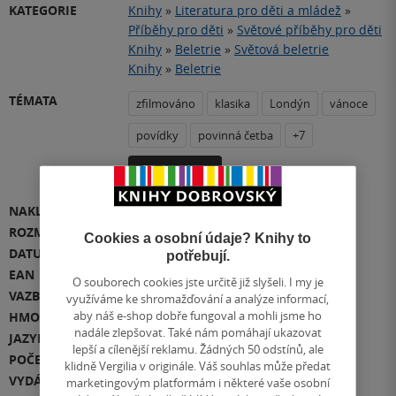
KATEGORIE
Knihy
»
Literatura pro děti a mládež
»
Příběhy pro děti
»
Světové příběhy pro děti
Knihy
»
Beletrie
»
Světová beletrie
Knihy
»
Beletrie
TÉMATA
zfilmováno
klasika
Londýn
vánoce
povídky
povinná četba
+7
Přidat téma
NAKLADATEL
Drobek
ROZMĚR
166 x 247 x 20
Cookies a osobní údaje? Knihy to
DATUM VYDÁNÍ
2.11.2022
potřebují.
EAN
9788027713455
O souborech cookies jste určitě již slyšeli. I my je
VAZBA
pevná vazba
využíváme ke shromažďování a analýze informací,
aby náš e-shop dobře fungoval a mohli jsme ho
HMOTNOST
538 g
nadále zlepšovat. Také nám pomáhají ukazovat
JAZYK
čeština
lepší a cílenější reklamu. Žádných 50 odstínů, ale
POČET STRAN
112
klidně Vergilia v originále. Váš souhlas může předat
VYDÁNÍ
1
marketingovým platformám i některé vaše osobní