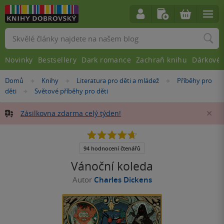
Vyhledávání
Novinky
Bestsellery
Dark romance
Zachraň knihu
Dárkové 
Nacházíte
Domů
Knihy
Literatura pro děti a mládež
Příběhy pro
»
»
»
se
děti
Světové příběhy pro děti
»
zde:
Zásilkovna zdarma celý týden!
Za
4.7
z
5
94 hodnocení čtenářů
hvězdiček
Vánoční koleda
Autor
Charles Dickens