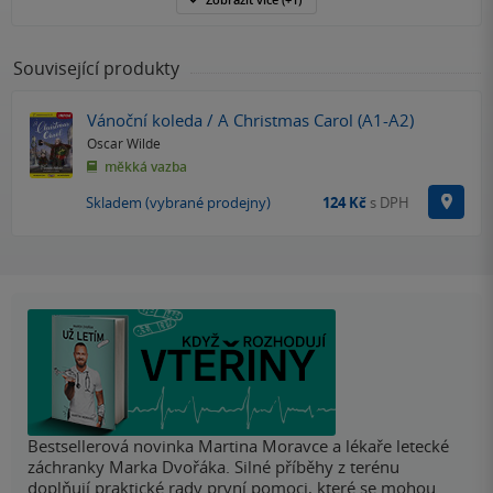
Související produkty
Vánoční koleda / A Christmas Carol (A1-A2)
Oscar Wilde
měkká vazba
Na p
Skladem (vybrané prodejny)
124 Kč
s DPH
Bestsellerová novinka Martina Moravce a lékaře letecké
záchranky Marka Dvořáka. Silné příběhy z terénu
doplňují praktické rady první pomoci, které se mohou