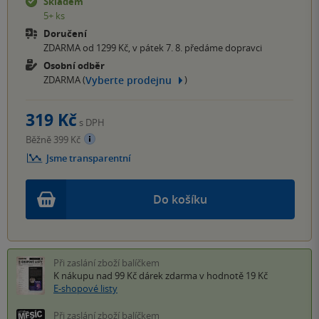
Skladem
5+ ks
Doručení
ZDARMA od 1299 Kč, v pátek 7. 8. předáme dopravci
Osobní odběr
Vyberte prodejnu
ZDARMA (
)
319 Kč
s DPH
Běžně 399 Kč
Jsme transparentní
Do košíku
Při zaslání zboží balíčkem
K nákupu nad 99 Kč
dárek zdarma
v hodnotě 19 Kč
E-shopové listy
Při zaslání zboží balíčkem