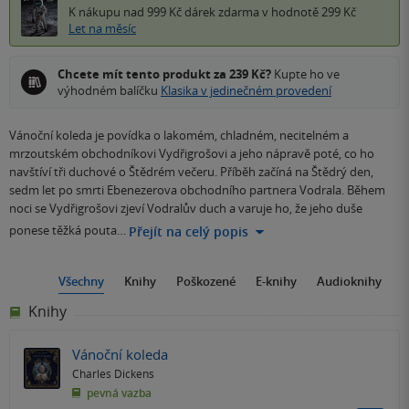
K nákupu nad 999 Kč
dárek zdarma
v hodnotě 299 Kč
Let na měsíc
Chcete mít tento produkt za 239 Kč?
Kupte ho ve
výhodném balíčku
Klasika v jedinečném provedení
Vánoční koleda je povídka o lakomém, chladném, necitelném a
mrzoutském obchodníkovi Vydřigrošovi a jeho nápravě poté, co ho
navštíví tři duchové o Štědrém večeru. Příběh začíná na Štědrý den,
sedm let po smrti Ebenezerova obchodního partnera Vodrala. Během
noci se Vydřigrošovi zjeví Vodralův duch a varuje ho, že jeho duše
ponese těžká pouta…
Přejít na celý popis
Všechny
Knihy
Poškozené
E-knihy
Audioknihy
Knihy
Vánoční koleda
Charles Dickens
pevná vazba