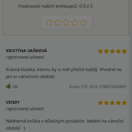
Hodnocení našich knihkupců: 0.0 z 5
1
2
3
4
5
KRISTÝNA VAŇKOVÁ
registrovaný uživatel
Krásná klasika, kterou by si měl přečíst každý. Vhodné ne
jen vr vánočním období.
286
Kniha, XYZ, 2016, 9788075054869
VENDY
registrovaný uživatel
Nádherná knížka s důležitým posláním. Ideální na vánoční
období. :)