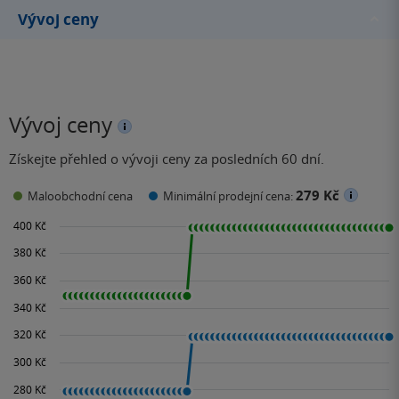
zkušeností často
Vývoj ceny
zobrazoval osudy
chudých…
Vývoj ceny
Získejte přehled o vývoji ceny za posledních 60 dní.
279 Kč
Maloobchodní cena
Minimální prodejní cena: