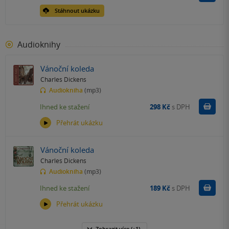
Stáhnout ukázku
Audioknihy
Vánoční koleda
Charles Dickens
Audiokniha
(mp3)
Koupit
Ihned ke stažení
298 Kč
s DPH
Přehrát ukázku
Vánoční koleda
Charles Dickens
Audiokniha
(mp3)
Koupit
Ihned ke stažení
189 Kč
s DPH
Přehrát ukázku
Zobrazit
více
(+1)