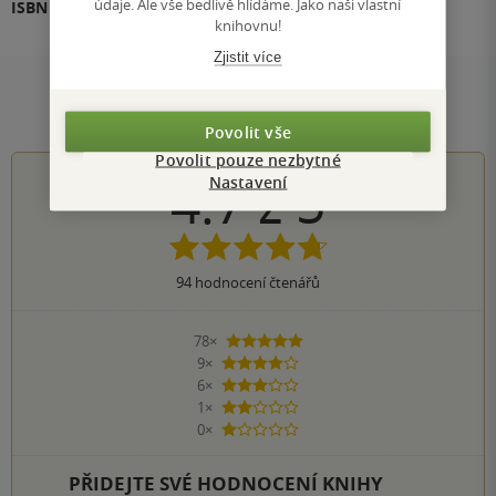
údaje. Ale vše bedlivě hlídáme. Jako naši vlastní
ISBN
978-80-277-1345-5
knihovnu!
Zjistit více
Hodnocení a recenze čtenářů
Povolit vše
Povolit pouze nezbytné
4.7
z
5
Nastavení
94
hodnocení čtenářů
78×
5 hvězdiček
9×
4 hvězdičky
6×
3 hvězdičky
1×
2 hvězdičky
0×
1 hvezdička
PŘIDEJTE SVÉ HODNOCENÍ KNIHY