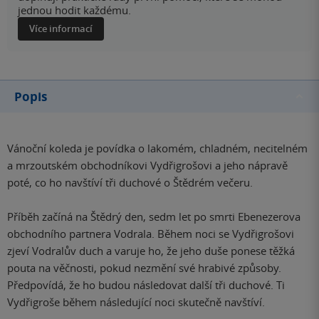
jednou hodit každému.
Více informací
Popis
Vánoční koleda je povídka o lakomém, chladném, necitelném
a mrzoutském obchodníkovi Vydřigrošovi a jeho nápravě
poté, co ho navštíví tři duchové o Štědrém večeru.
Příběh začíná na Štědrý den, sedm let po smrti Ebenezerova
obchodního partnera Vodrala. Během noci se Vydřigrošovi
zjeví Vodralův duch a varuje ho, že jeho duše ponese těžká
pouta na věčnosti, pokud nezmění své hrabivé způsoby.
Předpovídá, že ho budou následovat další tři duchové. Ti
Vydřigroše během následující noci skutečně navštíví.