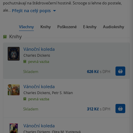
pochutnávají na štědrovečerní hostině. Scrooge si lehne do postele,
ale…
Přejít na celý popis
Všechny
Knihy
Poškozené
E-knihy
Audioknihy
Knihy
Vánoční koleda
Charles Dickens
pevná vazba
Do k
Skladem
626 Kč
s DPH
Vánoční koleda
Charles Dickens
,
Petr S. Milan
pevná vazba
Do k
Skladem
312 Kč
s DPH
Vánoční koleda
Charles Dickens
,
Olga M. Yusteová