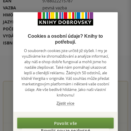
EAN
9788022215787
VAZBA
pevná vazba
HMOTNOST
948 g
JAZYK
čeština
POČET STRAN
168
VYDÁNÍ
1
Cookies a osobní údaje? Knihy to
potřebují.
ISBN
978-80-222-1578-7
O souborech cookies jste určitě již slyšeli. I my je
využíváme ke shromažďování a analýze informací,
aby náš e-shop dobře fungoval a mohli jsme ho
nadále zlepšovat. Také nám pomáhají ukazovat
Hodnocení a recenze čtenářů
lepší a cílenější reklamu. Žádných 50 odstínů, ale
klidně Vergilia v originále. Váš souhlas může předat
marketingovým platformám i některé vaše osobní
4.7
z
5
údaje. Ale vše bedlivě hlídáme. Jako naši vlastní
knihovnu!
Zjistit více
94
hodnocení čtenářů
Povolit vše
Povolit pouze nezbytné
78×