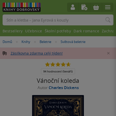
Vyhledávání
Bestsellery
Učebnice
Školní potřeby
Dark romance
Zachra
Nacházíte
Domů
Knihy
Beletrie
Světová beletrie
»
»
»
se
zde:
Zásilkovna zdarma celý týden!
Za
4.7
z
5
94 hodnocení čtenářů
hvězdiček
Vánoční koleda
Autor
Charles Dickens