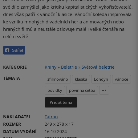
své dílo zamýšlel jako kritiku kapitalistických vykořisťovatelů,
dnes však patří k vánoční klasice. Vánoční koleda inspirovala
ke vzniku mnohých divadelních her a animovaných nebo
hraných filmů a neustále oslovuje malé i velké čtenáře na
celém světě.
Sdílet
KATEGORIE
Knihy
»
Beletrie
»
Světová beletrie
TÉMATA
zfilmováno
klasika
Londýn
vánoce
povídky
povinná četba
+7
Přidat téma
NAKLADATEL
Tatran
ROZMĚR
249 x 278 x 17
DATUM VYDÁNÍ
16.10.2024