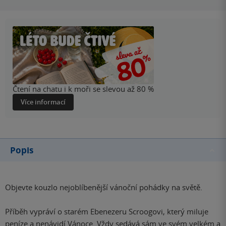
Čtení na chatu i k moři se slevou až 80 %
Více informací
Popis
Objevte kouzlo nejoblíbenější vánoční pohádky na světě.
Příběh vypráví o starém Ebenezeru Scroogovi, který miluje
peníze a nenávidí Vánoce. Vždy sedává sám ve svém velkém a