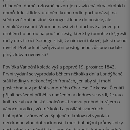
chladném domě a zlostně pozoruje rozsvícená okna okolních
domů, kde si lidé v útulném kruhu rodin pochutnávají na
štědrovečerní hostině. Scrooge si lehne do postele, ale
nedokáže usnout. Vtom ho navštíví tři duchové a jeden po
druhém ho berou na poučné cesty, které by tomuhle držgrešli
měly otevřít oči. Scrooge zjistí, že nic není takové, jak si dosud
myslel. Přehodnotí svůj životní postoj, nebo zůstane nadále
plný zloby a nenávisti?
Povídka Vánoční koleda vyšla poprvé 19. prosince 1843.
První vydání se vyprodalo během několika dní a Londýňané
stáli hodiny v nekonečných frontách, jen aby si ji mohli
poslechnout v podání samotného Charlese Dickense. Čtenáři
přijali nevšední příběh s nadšením a dodnes se tvrdí, že tato
kniha ve viktoriánské společnosti znovu probudila zájem o
vánoční tradice, včetně koled a posílání svátečních
blahopřání. Zároveň ve Spojeném království vyvolala
nečekanou vlnu dobročinnosti i mezi bohatými průmyslníky,
nechvalně známými jako „loupežní baroni“. Autor původně