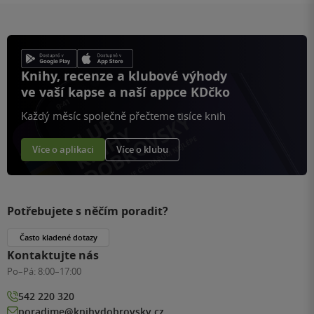
Knihy, recenze a klubové výhody
ve vaší kapse a naší appce KDčko
Každý měsíc společně přečteme tisíce knih
Více o aplikaci
Více o klubu
Potřebujete s něčím poradit?
Často kladené dotazy
Kontaktujte nás
Po–Pá:
8:00–17:00
542 220 320
poradime@knihydobrovsky.cz