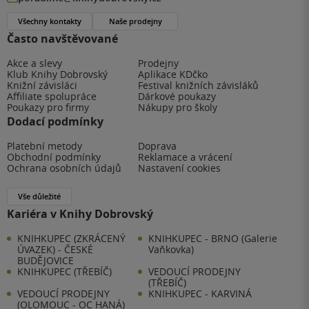
Všechny kontakty
Naše prodejny
Často navštěvované
Akce a slevy
Prodejny
Klub Knihy Dobrovský
Aplikace KDčko
Knižní závisláci
Festival knižních závisláků
Affiliate spolupráce
Dárkové poukazy
Poukazy pro firmy
Nákupy pro školy
Dodací podmínky
Platební metody
Doprava
Obchodní podmínky
Reklamace a vrácení
Ochrana osobních údajů
Nastavení cookies
Vše důležité
Kariéra v Knihy Dobrovský
KNIHKUPEC (ZKRÁCENÝ
KNIHKUPEC - BRNO (Galerie
ÚVAZEK) - ČESKÉ
Vaňkovka)
BUDĚJOVICE
KNIHKUPEC (TŘEBÍČ)
VEDOUCÍ PRODEJNY
(TŘEBÍČ)
VEDOUCÍ PRODEJNY
KNIHKUPEC - KARVINÁ
(OLOMOUC - OC HANÁ)