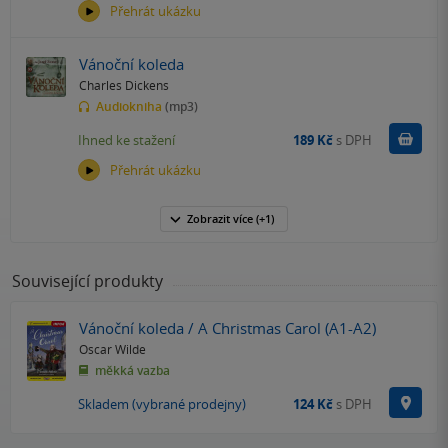
Přehrát ukázku
Vánoční koleda
Charles Dickens
Audiokniha
(mp3)
Koupit
Ihned ke stažení
189 Kč
s DPH
Přehrát ukázku
Zobrazit
více
(+1)
Související produkty
Vánoční koleda / A Christmas Carol (A1-A2)
Oscar Wilde
měkká vazba
Na p
Skladem (vybrané prodejny)
124 Kč
s DPH