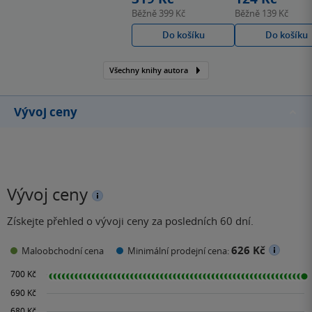
představitelem románu
Běžně
399 Kč
Běžně
139 Kč
viktoriánské doby a
Do košíku
Do košíku
jedním z největších
kritických realistů první
Všechny knihy autora
poloviny 19. století. Na
základě vlastních
zkušeností často
Vývoj ceny
zobrazoval osudy
chudých…
Vývoj ceny
Získejte přehled o vývoji ceny za posledních 60 dní.
626 Kč
Maloobchodní cena
Minimální prodejní cena: