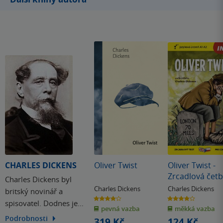
CHARLES DICKENS
Oliver Twist
Oliver Twist -
Zrcadlová čet
Charles Dickens byl
(A1-A2)
Charles Dickens
Charles Dickens
britský novinář a
3.9
3.9
spisovatel. Dodnes je
z
z
pevná vazba
měkká vazba
5
5
hvězdiček
hvězdiček
nejoblíbenějším
Podrobnosti
319 Kč
124 Kč