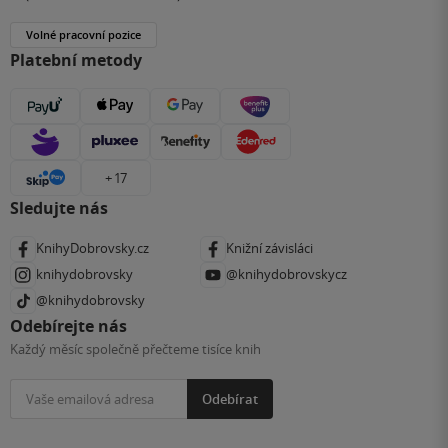
Volné pracovní pozice
Platební metody
+ 17
Sledujte nás
KnihyDobrovsky.cz
Knižní závisláci
knihydobrovsky
@knihydobrovskycz
@knihydobrovsky
Odebírejte nás
Každý měsíc společně přečteme tisíce knih
Odebírat