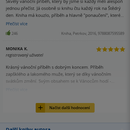
Skvělý vánoční příběh, který by jsme si každý měli alespoň
jednou přečíst. Já osobně si knihu čtu každý rok na Štědrý
den. Kniha má kouzlo, příběh a hlavně "ponaučení", které
se k tomuto období na 100% hodí. Výborně napsané, čtivé,
Přečíst
více
vtipné a poučné.
246
Kniha, Petrkov, 2016, 9788087595589
MONIKA K.
registrovaný uživatel
Krásný vánoční příběh s dobrým koncem. Příběh
zapšklého a lakomého muže, který se díky vánočním
svátkům změní. Svým obsahem se k Vánocům hodí -
příběh, který pohladí, ale nepřekvapí
Přečíst
více
244
Kniha, Petrkov, 2016, 9788087595589
Načíst další hodnocení
Další knihy autora