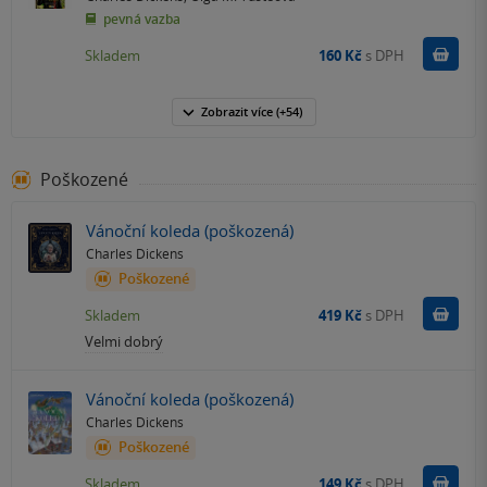
pevná vazba
Do k
Skladem
160 Kč
s DPH
Zobrazit
více
(+54)
Poškozené
Vánoční koleda (poškozená)
Charles Dickens
Poškozené
Do k
Skladem
419 Kč
s DPH
Velmi dobrý
Vánoční koleda (poškozená)
Charles Dickens
Poškozené
Do k
Skladem
149 Kč
s DPH