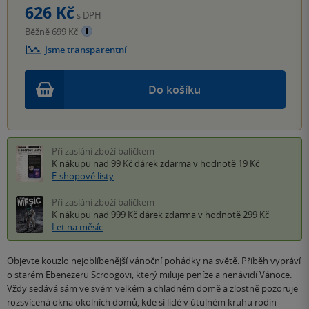
626 Kč
s DPH
Běžně 699 Kč
Jsme transparentní
Do košíku
Při zaslání zboží balíčkem
K nákupu nad 99 Kč
dárek zdarma
v hodnotě 19 Kč
E-shopové listy
Při zaslání zboží balíčkem
K nákupu nad 999 Kč
dárek zdarma
v hodnotě 299 Kč
Let na měsíc
Objevte kouzlo nejoblíbenější vánoční pohádky na světě. Příběh vypráví
o starém Ebenezeru Scroogovi, který miluje peníze a nenávidí Vánoce.
Vždy sedává sám ve svém velkém a chladném domě a zlostně pozoruje
rozsvícená okna okolních domů, kde si lidé v útulném kruhu rodin