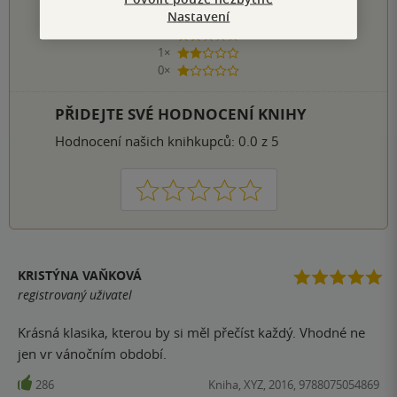
5 hvězdiček
Nastavení
9×
4 hvězdičky
6×
3 hvězdičky
1×
2 hvězdičky
0×
1 hvezdička
PŘIDEJTE SVÉ HODNOCENÍ KNIHY
Hodnocení našich knihkupců: 0.0 z 5
1
2
3
4
5
KRISTÝNA VAŇKOVÁ
registrovaný uživatel
Krásná klasika, kterou by si měl přečíst každý. Vhodné ne
jen vr vánočním období.
286
Kniha, XYZ, 2016, 9788075054869