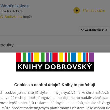
Vánoční koleda
Přehrát ukázku
Charles Dickens
00:00
00:00
Audiokniha
(mp3)
Zobrazit
více
(+1)
00:00
00:00
produkty
Vánoční koleda / A Christmas Carol
(A1-A2)
Oscar Wilde
měkká vazba
Cookies a osobní údaje? Knihy to potřebují.
h cookies jste určitě již slyšeli. I my je využíváme ke shromažďován
, aby náš e-shop dobře fungoval a mohli jsme ho nadále zlepšovat
vat lepší a cílenější reklamu. Žádných 50 odstínů, ale klidně Vergil
s může předat marketingovým platformám i některé vaše osobní úda