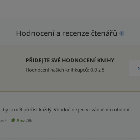
Hodnocení a recenze čtenářů
k
PŘIDEJTE SVÉ HODNOCENÍ KNIHY
N
Hodnocení našich knihkupců: 0.0 z 5
ou by si měl přečíst každý. Vhodné ne jen vr vánočním období.
nze?
Ano
286