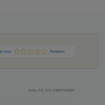
1
2
3
4
5
ic moc
Perfektní
Kniha, XYZ, 2016, 9788075054869