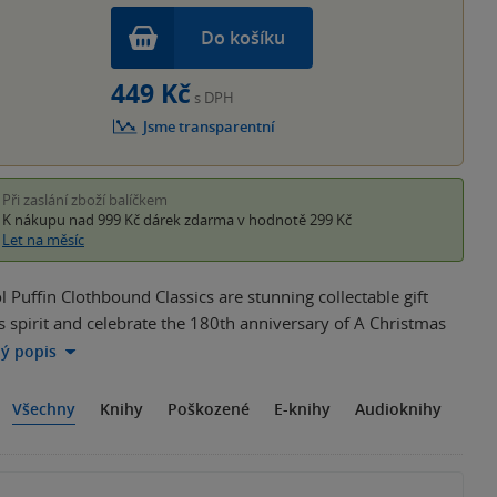
Do košíku
449 Kč
s DPH
Jsme transparentní
Při zaslání zboží balíčkem
K nákupu nad 999 Kč
dárek zdarma
v hodnotě 299 Kč
Let na měsíc
 Puffin Clothbound Classics are stunning collectable gift
as spirit and celebrate the 180th anniversary of A Christmas
lý popis
Všechny
Knihy
Poškozené
E-knihy
Audioknihy