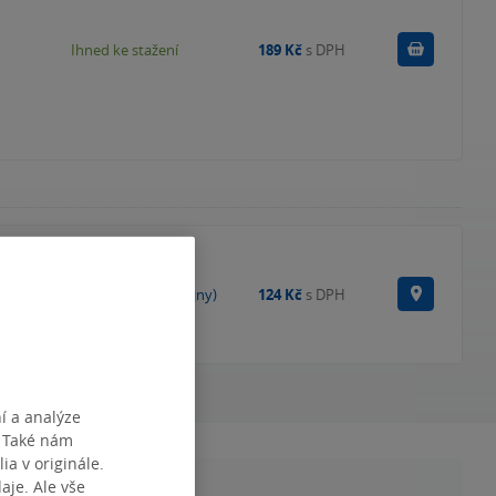
Koupit
Ihned ke stažení
189 Kč
s DPH
Na prode
Skladem (vybrané prodejny)
124 Kč
s DPH
í a analýze
. Také nám
ia v originále.
je. Ale vše