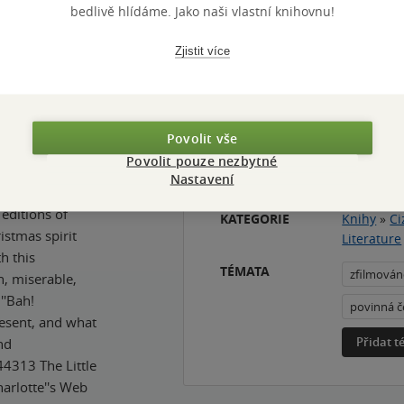
 univerzita plná tajemství, touha po odhalení záhady 
bedlivě hlídáme. Jako naši vlastní knihovnu!
ové gotické dark romance.
Zjistit více
hy autora
Vývoj ceny
Povolit vše
Povolit pouze nezbytné
Nastavení
f A Christmas
 editions of
KATEGORIE
Knihy
»
Ci
istmas spirit
Literature
h this
TÉMATA
zfilmová
n, miserable,
''Bah!
povinná č
resent, and what
Přidat 
nd
44313 The Little
rlotte''s Web