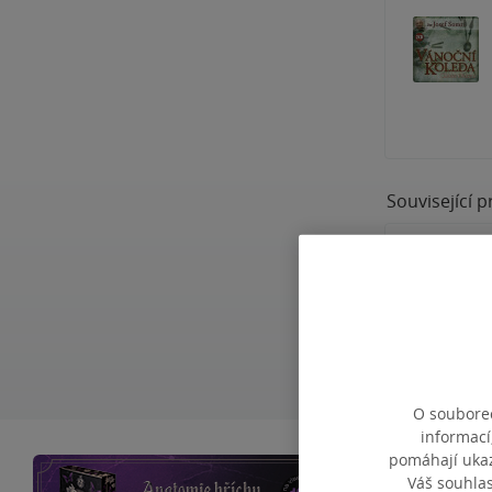
Související 
O souborec
informací
pomáhají ukazo
Váš souhla