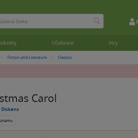
ioknihy
Učebnice
Hry
Fiction and Literature
Classics
»
»
istmas Carol
 Dickens
seznamu