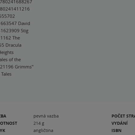
 9780241688267
9780241411216
1655702
1663547 David
41623909 Stig
11162 The
55 Dracula
eights
es of the
621196 Grimms''
 Tales
ZBA
pevná vazba
POČET ST
OTNOST
214 g
VYDÁNÍ
ZYK
angličtina
ISBN