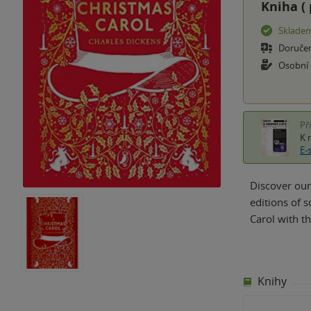
Kniha (
Sklade
Doruče
Osobní
Př
K 
E-
Discover our
editions of s
Carol with t
Knihy