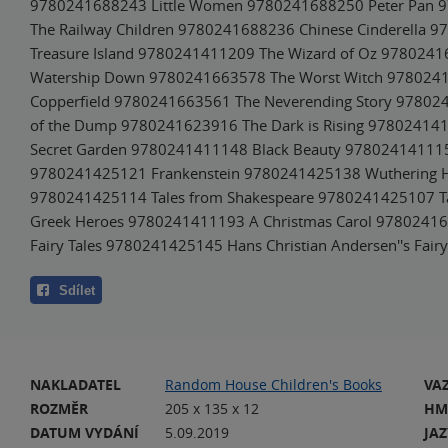
9780241688243 Little Women 9780241688250 Peter Pan
The Railway Children 9780241688236 Chinese Cinderella 
Treasure Island 9780241411209 The Wizard of Oz 978024
Watership Down 9780241663578 The Worst Witch 978024
Copperfield 9780241663561 The Neverending Story 97802
of the Dump 9780241623916 The Dark is Rising 97802414
Secret Garden 9780241411148 Black Beauty 97802414111
9780241425121 Frankenstein 9780241425138 Wuthering H
9780241425114 Tales from Shakespeare 9780241425107 Tal
Greek Heroes 9780241411193 A Christmas Carol 9780241
Fairy Tales 9780241425145 Hans Christian Andersen''s Fairy
Sdílet
NAKLADATEL
Random House Children's Books
VA
ROZMĚR
205 x 135 x 12
HM
DATUM VYDÁNÍ
5.09.2019
JA