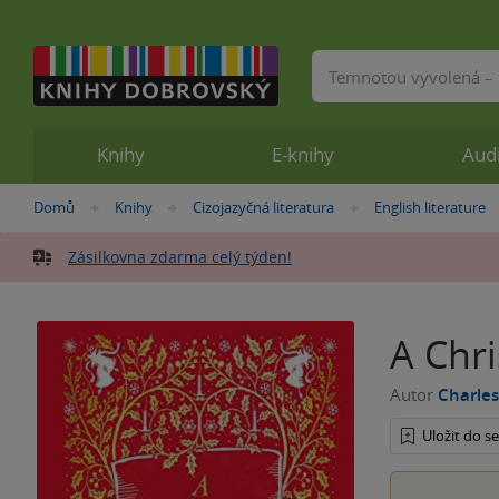
Vyhledávání
Knihy
E-knihy
Aud
Nacházíte
Domů
Knihy
Cizojazyčná literatura
English literature
»
»
»
se
zde:
Zásilkovna zdarma celý týden!
A Chr
Autor
Charles
Uložit do 