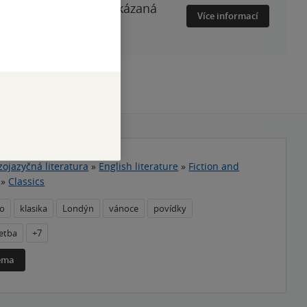
smrtelné choroby a zakázaná
Více informací
zojazyčná literatura
»
English literature
»
Fiction and
»
Classics
no
klasika
Londýn
vánoce
povídky
etba
+7
téma