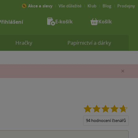
Akce a slevy
Vše důležité
Klub
Blog
Prodejny
E-košík
Košík
Přihlášení
Hračky
Papírnictví a dárky
Zav
4.7
z
5
94 hodnocení čtenářů
hvězd