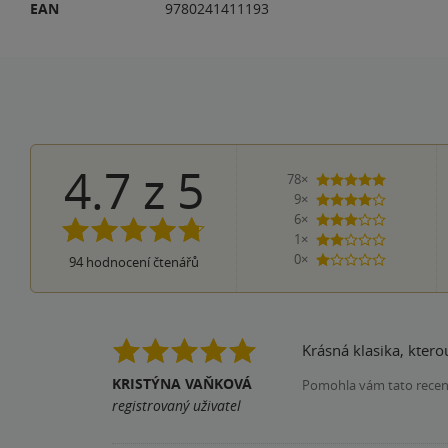
EAN
9780241411193
4.7
z
5
78×
5 hvězdiče
9×
4 hvězdičky
6×
3 hvězdičky
1×
2 hvězdičky
0×
94
hodnocení čtenářů
1 hvezdička
Krásná klasika, kter
KRISTÝNA VAŇKOVÁ
Pomohla vám tato rece
registrovaný uživatel