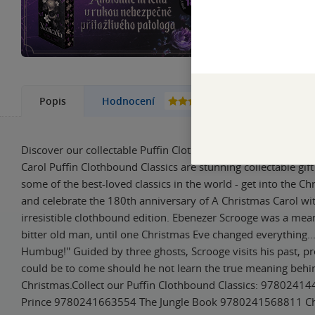
Starobylá elitní
přitažlivost v n
94
Popis
Hodnocení
Další kni
Discover our collectable Puffin Clothbound Classic edition o
Carol Puffin Clothbound Classics are stunning collectable gift
some of the best-loved classics in the world - get into the Chr
and celebrate the 180th anniversary of A Christmas Carol wit
irresistible clothbound edition. Ebenezer Scrooge was a mea
bitter old man, until one Christmas Eve changed everything...
Humbug!'' Guided by three ghosts, Scrooge visits his past, p
could be to come should he not learn the true meaning behi
Christmas.Collect our Puffin Clothbound Classics: 97802414
Prince 9780241663554 The Jungle Book 9780241568811 Cha