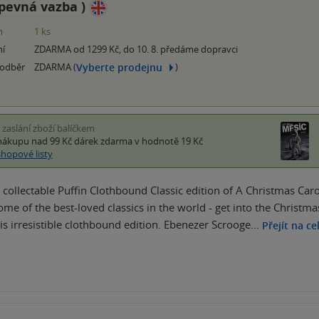
pevná vazba
)
m
1 ks
ní
ZDARMA od 1299 Kč, do 10. 8. předáme dopravci
Vyberte prodejnu
 odběr
ZDARMA (
)
i zaslání zboží balíčkem
nákupu nad 99 Kč
dárek zdarma
v hodnotě 19 Kč
shopové listy
 collectable Puffin Clothbound Classic edition of A Christmas Carol
ome of the best-loved classics in the world - get into the Christm
his irresistible clothbound edition. Ebenezer Scrooge…
Přejít na ce