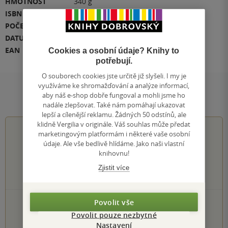
HMOTNOST
340 g
ISBN
978-0-19-953630-6
POČET STRAN
496
DATUM VYDÁNÍ
8.05.2008
EAN
9780199536306
Cookies a osobní údaje? Knihy to
potřebují.
O souborech cookies jste určitě již slyšeli. I my je
využíváme ke shromažďování a analýze informací,
Hodnocení a recenze čtenářů
aby náš e-shop dobře fungoval a mohli jsme ho
nadále zlepšovat. Také nám pomáhají ukazovat
lepší a cílenější reklamu. Žádných 50 odstínů, ale
klidně Vergilia v originále. Váš souhlas může předat
4.7
z
5
marketingovým platformám i některé vaše osobní
údaje. Ale vše bedlivě hlídáme. Jako naši vlastní
knihovnu!
Zjistit více
94
hodnocení čtenářů
Povolit vše
78×
5 hvězdiček
9×
Povolit pouze nezbytné
4 hvězdičky
6×
Nastavení
3 hvězdičky