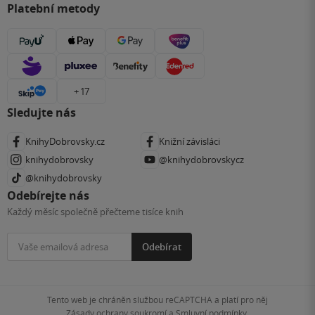
Platební metody
+ 17
Sledujte nás
KnihyDobrovsky.cz
Knižní závisláci
knihydobrovsky
@knihydobrovskycz
@knihydobrovsky
Odebírejte nás
Každý měsíc společně přečteme tisíce knih
Odebírat
Tento web je chráněn službou reCAPTCHA a platí pro něj
Zásady ochrany soukromí
a
Smluvní podmínky
.