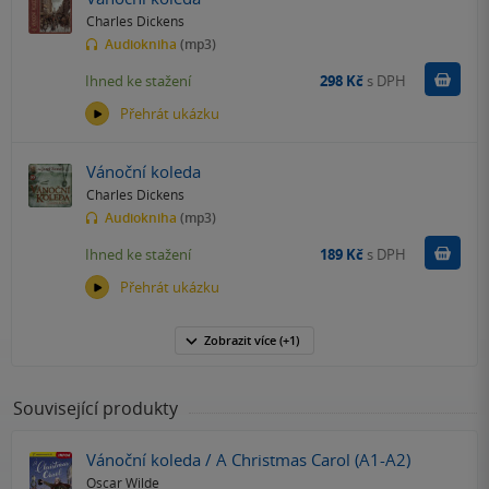
Charles Dickens
Audiokniha
(mp3)
Koupit
Ihned ke stažení
298 Kč
s DPH
Přehrát ukázku
Vánoční koleda
Charles Dickens
Audiokniha
(mp3)
Koupit
Ihned ke stažení
189 Kč
s DPH
Přehrát ukázku
Zobrazit
více
(+1)
Související produkty
Vánoční koleda / A Christmas Carol (A1-A2)
Oscar Wilde