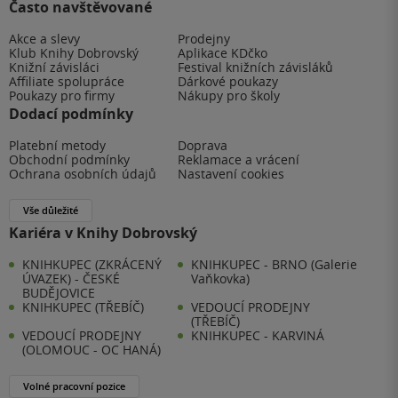
Často navštěvované
Akce a slevy
Prodejny
Klub Knihy Dobrovský
Aplikace KDčko
Knižní závisláci
Festival knižních závisláků
Affiliate spolupráce
Dárkové poukazy
Poukazy pro firmy
Nákupy pro školy
Dodací podmínky
Platební metody
Doprava
Obchodní podmínky
Reklamace a vrácení
Ochrana osobních údajů
Nastavení cookies
Vše důležité
Kariéra v Knihy Dobrovský
KNIHKUPEC (ZKRÁCENÝ
KNIHKUPEC - BRNO (Galerie
ÚVAZEK) - ČESKÉ
Vaňkovka)
BUDĚJOVICE
KNIHKUPEC (TŘEBÍČ)
VEDOUCÍ PRODEJNY
(TŘEBÍČ)
VEDOUCÍ PRODEJNY
KNIHKUPEC - KARVINÁ
(OLOMOUC - OC HANÁ)
Volné pracovní pozice