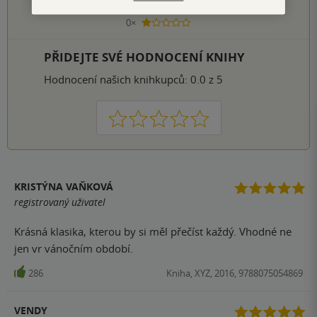
1×
2 hvězdičky
0×
1 hvezdička
PŘIDEJTE SVÉ HODNOCENÍ KNIHY
Hodnocení našich knihkupců: 0.0 z 5
1
2
3
4
5
KRISTÝNA VAŇKOVÁ
registrovaný uživatel
Krásná klasika, kterou by si měl přečíst každý. Vhodné ne
jen vr vánočním období.
286
Kniha, XYZ, 2016, 9788075054869
VENDY