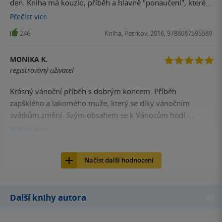
den. Kniha má kouzlo, příběh a hlavně "ponaučení", které
se k tomuto období na 100% hodí. Výborně napsané, čtivé,
Přečíst
více
vtipné a poučné.
246
Kniha, Petrkov, 2016, 9788087595589
MONIKA K.
registrovaný uživatel
Krásný vánoční příběh s dobrým koncem. Příběh
zapšklého a lakomého muže, který se díky vánočním
svátkům změní. Svým obsahem se k Vánocům hodí -
příběh, který pohladí, ale nepřekvapí
Přečíst
více
244
Kniha, Petrkov, 2016, 9788087595589
Načíst další hodnocení
Další knihy autora