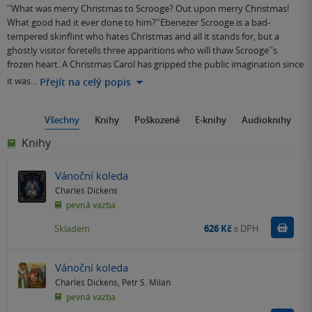
''What was merry Christmas to Scrooge? Out upon merry Christmas!
What good had it ever done to him?''Ebenezer Scrooge is a bad-
tempered skinflint who hates Christmas and all it stands for, but a
ghostly visitor foretells three apparitions who will thaw Scrooge''s
frozen heart. A Christmas Carol has gripped the public imagination since
it was…
Přejít na celý popis
Všechny
Knihy
Poškozené
E-knihy
Audioknihy
Knihy
Vánoční koleda
Charles Dickens
pevná vazba
Do k
Skladem
626 Kč
s DPH
Vánoční koleda
Charles Dickens
,
Petr S. Milan
pevná vazba