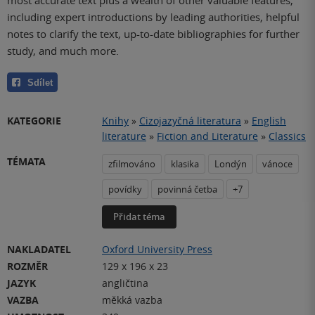
most accurate text plus a wealth of other valuable features,
including expert introductions by leading authorities, helpful
notes to clarify the text, up-to-date bibliographies for further
study, and much more.
Sdílet
KATEGORIE
Knihy
»
Cizojazyčná literatura
»
English
literature
»
Fiction and Literature
»
Classics
TÉMATA
zfilmováno
klasika
Londýn
vánoce
povídky
povinná četba
+7
Přidat téma
NAKLADATEL
Oxford University Press
ROZMĚR
129 x 196 x 23
JAZYK
angličtina
VAZBA
měkká vazba