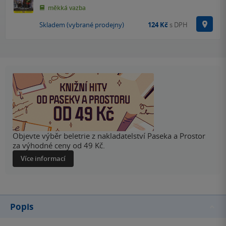
měkká vazba
Na p
Skladem (vybrané prodejny)
124 Kč
s DPH
Objevte výběr beletrie z nakladatelství Paseka a Prostor
za výhodné ceny od 49 Kč.
Více informací
Popis