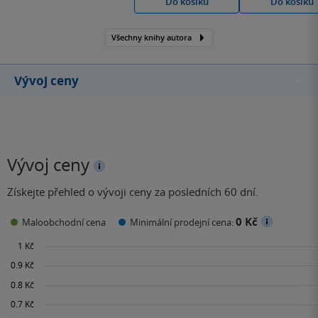
Do košíku
Do košíku
jedním z největších
kritických realistů první
Všechny knihy autora
poloviny 19. století. Na
základě vlastních
zkušeností často
Vývoj ceny
zobrazoval osudy
chudých…
Vývoj ceny
Získejte přehled o vývoji ceny za posledních 60 dní.
0 Kč
Maloobchodní cena
Minimální prodejní cena: