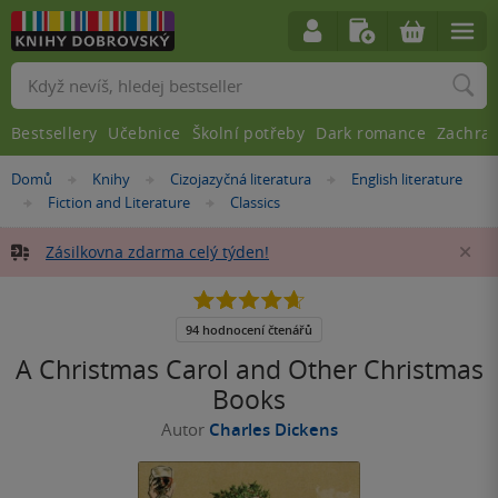
Vyhledávání
Bestsellery
Učebnice
Školní potřeby
Dark romance
Zachra
Nacházíte
Domů
Knihy
Cizojazyčná literatura
English literature
»
»
»
se
Fiction and Literature
Classics
»
»
zde:
Zásilkovna zdarma celý týden!
Za
4.7
z
5
94 hodnocení čtenářů
hvězdiček
A Christmas Carol and Other Christmas
Books
Autor
Charles Dickens