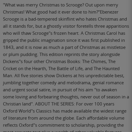
''What was merry Christmas to Scrooge? Out upon merry
Christmas! What good had it ever done to him?''Ebenezer
Scrooge is a bad-tempered skinflint who hates Christmas and
all it stands for, but a ghostly visitor foretells three apparitions
who will thaw Scrooge''s frozen heart. A Christmas Carol has
gripped the public imagination since it was first published in
1843, and it is now as much a part of Christmas as mistletoe
or plum pudding. This edition reprints the story alongside
Dickens''s four other Christmas Books: The Chimes, The
Cricket on the Hearth, The Battle of Life, and The Haunted
Man. All five stories show Dickens at his unpredictable best,
jumbling together comedy and melodrama, genial romance
and urgent social satire, in pursuit of his aim ''to awaken
some loving and forbearing thoughts, never out of season in a
Christian land''. ABOUT THE SERIES: For over 100 years
Oxford World''s Classics has made available the widest range
of literature from around the globe. Each affordable volume
reflects Oxford''s commitment to scholarship, providing the