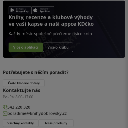
Knihy, recenze a klubové výhody
ve vaší kapse a naší appce KDčko
Každý měsíc společně přečteme tisíce knih
Více o aplikaci
Více o klubu
Potřebujete s něčím poradit?
Často kladené dotazy
Kontaktujte nás
Po–Pá:
8:00–17:00
542 220 320
poradime@knihydobrovsky.cz
Všechny kontakty
Naše prodejny