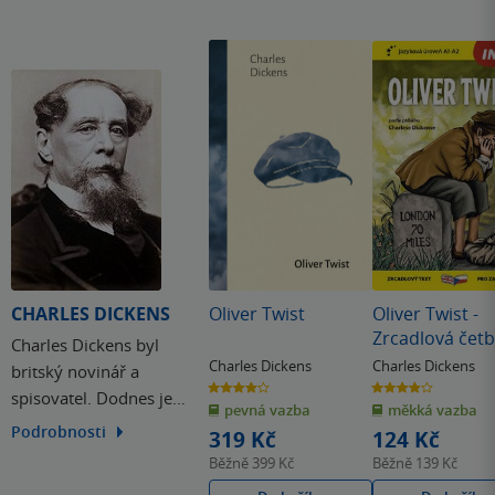
CHARLES DICKENS
Oliver Twist
Oliver Twist -
Zrcadlová čet
Charles Dickens byl
(A1-A2)
Charles Dickens
Charles Dickens
britský novinář a
3.9
3.9
spisovatel. Dodnes je
z
z
pevná vazba
měkká vazba
5
5
hvězdiček
hvězdiček
nejoblíbenějším
Podrobnosti
319 Kč
124 Kč
představitelem románu
Běžně
399 Kč
Běžně
139 Kč
viktoriánské doby a