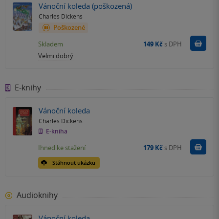
Vánoční koleda (poškozená)
Charles Dickens
Poškozené
Do k
Skladem
149 Kč
s DPH
Velmi dobrý
E-knihy
Vánoční koleda
Charles Dickens
E-kniha
Koupit
Ihned ke stažení
179 Kč
s DPH
Stáhnout ukázku
Audioknihy
Vánoční koleda