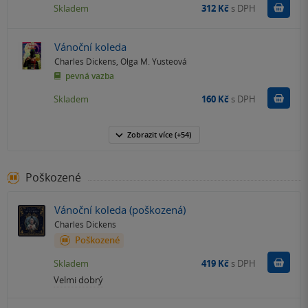
Do k
Skladem
312 Kč
s DPH
Vánoční koleda
Charles Dickens
,
Olga M. Yusteová
pevná vazba
Do k
Skladem
160 Kč
s DPH
Zobrazit
více
(+54)
Poškozené
Vánoční koleda (poškozená)
Charles Dickens
Poškozené
Do k
Skladem
419 Kč
s DPH
Velmi dobrý