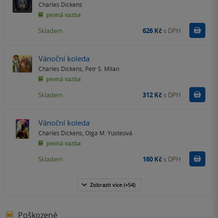
Charles Dickens
pevná vazba
Do k
Skladem
626 Kč
s DPH
Vánoční koleda
Charles Dickens
,
Petr S. Milan
pevná vazba
Do k
Skladem
312 Kč
s DPH
Vánoční koleda
Charles Dickens
,
Olga M. Yusteová
pevná vazba
Do k
Skladem
160 Kč
s DPH
Zobrazit
více
(+54)
Poškozené