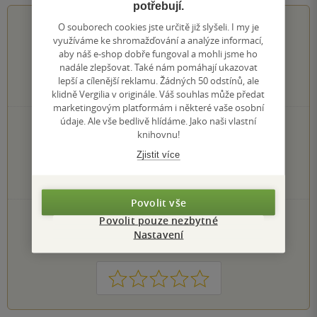
potřebují.
4.7
z
5
O souborech cookies jste určitě již slyšeli. I my je
využíváme ke shromažďování a analýze informací,
aby náš e-shop dobře fungoval a mohli jsme ho
nadále zlepšovat. Také nám pomáhají ukazovat
lepší a cílenější reklamu. Žádných 50 odstínů, ale
94
hodnocení čtenářů
klidně Vergilia v originále. Váš souhlas může předat
marketingovým platformám i některé vaše osobní
údaje. Ale vše bedlivě hlídáme. Jako naši vlastní
78×
5 hvězdiček
knihovnu!
9×
4 hvězdičky
6×
Zjistit více
3 hvězdičky
1×
2 hvězdičky
0×
1 hvezdička
Povolit vše
PŘIDEJTE SVÉ HODNOCENÍ KNIHY
Povolit pouze nezbytné
Nastavení
Hodnocení našich knihkupců: 0.0 z 5
1
2
3
4
5