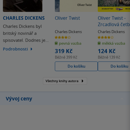
CHARLES DICKENS
Oliver Twist
Oliver Twist -
Zrcadlová čet
Charles Dickens byl
(A1-A2)
Charles Dickens
Charles Dickens
britský novinář a
3.9
3.9
spisovatel. Dodnes je
z
z
pevná vazba
měkká vazba
5
5
hvězdiček
hvězdiček
nejoblíbenějším
Podrobnosti
319 Kč
124 Kč
představitelem románu
Běžně
399 Kč
Běžně
139 Kč
viktoriánské doby a
Do košíku
Do košíku
jedním z největších
kritických realistů první
Všechny knihy autora
poloviny 19. století. Na
základě vlastních
zkušeností často
Vývoj ceny
zobrazoval osudy
chudých…