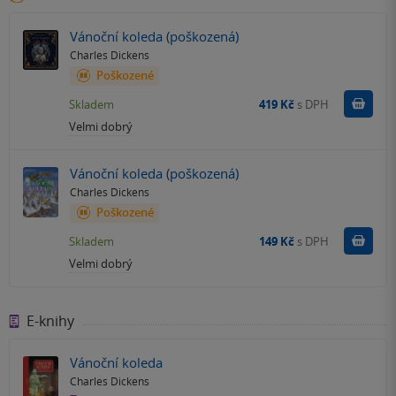
Vánoční koleda (poškozená)
Charles Dickens
Poškozené
Do k
Skladem
419 Kč
s DPH
Velmi dobrý
Vánoční koleda (poškozená)
Charles Dickens
Poškozené
Do k
Skladem
149 Kč
s DPH
Velmi dobrý
E-knihy
Vánoční koleda
Charles Dickens