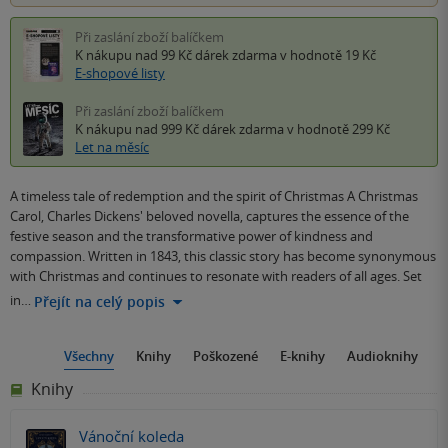
Při zaslání zboží balíčkem
K nákupu nad 99 Kč
dárek zdarma
v hodnotě 19 Kč
E-shopové listy
Při zaslání zboží balíčkem
K nákupu nad 999 Kč
dárek zdarma
v hodnotě 299 Kč
Let na měsíc
A timeless tale of redemption and the spirit of Christmas A Christmas
Carol, Charles Dickens' beloved novella, captures the essence of the
festive season and the transformative power of kindness and
compassion. Written in 1843, this classic story has become synonymous
with Christmas and continues to resonate with readers of all ages. Set
in…
Přejít na celý popis
Všechny
Knihy
Poškozené
E-knihy
Audioknihy
Knihy
Vánoční koleda