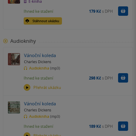
E-kniha
Koupit
Ihned ke stažení
179 Kč
s DPH
Stáhnout ukázku
Audioknihy
Vánoční koleda
Charles Dickens
Audiokniha
(mp3)
Koupit
Ihned ke stažení
298 Kč
s DPH
Přehrát ukázku
Vánoční koleda
Charles Dickens
Audiokniha
(mp3)
Koupit
Ihned ke stažení
189 Kč
s DPH
Přehrát ukázku