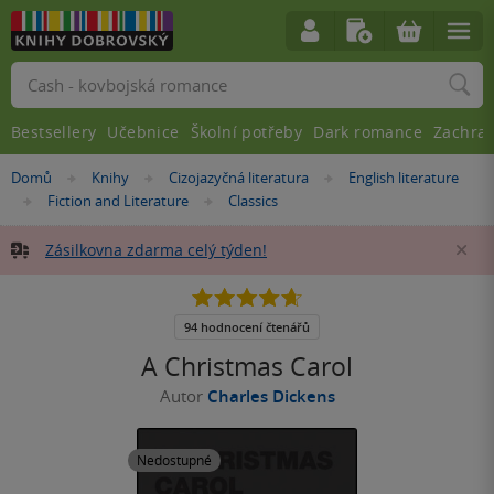
Vyhledávání
Bestsellery
Učebnice
Školní potřeby
Dark romance
Zachra
Nacházíte
Domů
Knihy
Cizojazyčná literatura
English literature
»
»
»
se
Fiction and Literature
Classics
»
»
zde:
Zásilkovna zdarma celý týden!
Za
4.7
z
5
94 hodnocení čtenářů
hvězdiček
A Christmas Carol
Autor
Charles Dickens
Nedostupné