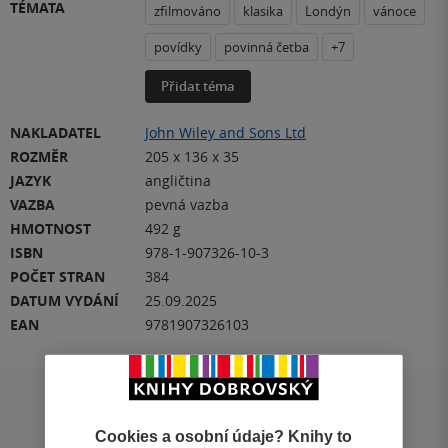
TÉMATA
zfilmováno
klasika
Londýn
vánoce
povídky
povinná četba
+7
Přidat téma
NAKLADATEL
John Wiley and Sons Ltd
ROZMĚR
205 x 136 x 35
JAZYK
angličtina
VAZBA
pevná vazba
HMOTNOST
492 g
ISBN
978-1-907326-10-3
POČET STRAN
384
DATUM VYDÁNÍ
25.09.2025
EAN
9781907326103
Hodnocení a recenze čtenářů
Cookies a osobní údaje? Knihy to