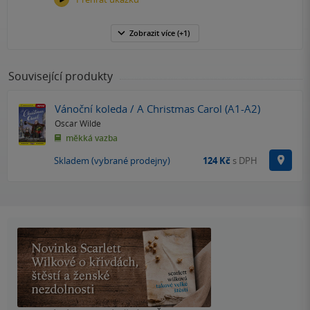
Zobrazit
více
(+1)
Související produkty
Vánoční koleda / A Christmas Carol (A1-A2)
Oscar Wilde
měkká vazba
Na p
Skladem (vybrané prodejny)
124 Kč
s DPH