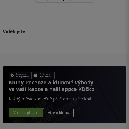
Viděli jste
Knihy, recenze a klubové výhody
ve vaší kapse a naší appce KDčko
Každý měsíc společně přečteme tisíce knih
Více o aplikaci
Více o klubu