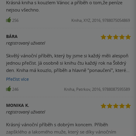
Krásná kniha s kouzlem Vánoc a příběh o tom,že peníze
nejsou všechno.
256
Kniha, XYZ, 2016, 9788075054869
BÁRA
registrovaný uživatel
Skvělý vánoční příběh, který by jsme si každý měli alespoň
jednou přečíst. Já osobně si knihu čtu každý rok na Štědrý
den. Kniha má kouzlo, příběh a hlavně "ponaučení", které
se k tomuto období na 100% hodí. Výborně napsané, čtivé,
Přečíst
více
vtipné a poučné.
246
Kniha, Petrkov, 2016, 9788087595589
MONIKA K.
registrovaný uživatel
Krásný vánoční příběh s dobrým koncem. Příběh
zapšklého a lakomého muže, který se díky vánočním