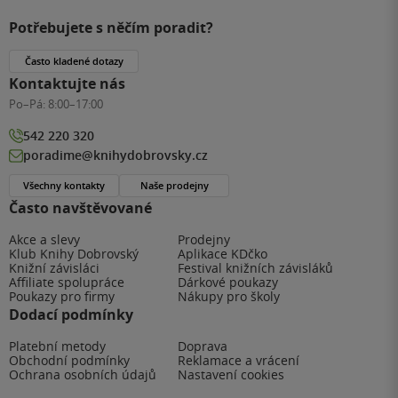
Potřebujete s něčím poradit?
Často kladené dotazy
Kontaktujte nás
Po–Pá:
8:00–17:00
542 220 320
poradime@knihydobrovsky.cz
Všechny kontakty
Naše prodejny
Často navštěvované
Akce a slevy
Prodejny
Klub Knihy Dobrovský
Aplikace KDčko
Knižní závisláci
Festival knižních závisláků
Affiliate spolupráce
Dárkové poukazy
Poukazy pro firmy
Nákupy pro školy
Dodací podmínky
Platební metody
Doprava
Obchodní podmínky
Reklamace a vrácení
Ochrana osobních údajů
Nastavení cookies