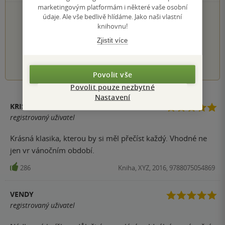
marketingovým platformám i některé vaše osobní
PŘIDEJTE SVÉ HODNOCENÍ KNIHY
údaje. Ale vše bedlivě hlídáme. Jako naši vlastní
knihovnu!
Hodnocení našich knihkupců: 0.0 z 5
Zjistit více
1
2
3
4
5
Povolit vše
Povolit pouze nezbytné
Nastavení
KRISTÝNA VAŇKOVÁ
registrovaný uživatel
Krásná klasika, kterou by si měl přečíst každý. Vhodné ne
jen vr vánočním období.
286
Kniha, XYZ, 2016, 9788075054869
VENDY
registrovaný uživatel