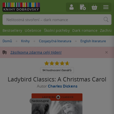
Vyhledávání
Bestsellery
Učebnice
Školní potřeby
Dark romance
Zachra
Nacházíte
Domů
Knihy
Cizojazyčná literatura
English literature
»
»
»
se
zde:
Zásilkovna zdarma celý týden!
Za
4.7
z
5
94 hodnocení čtenářů
hvězdiček
Ladybird Classics: A Christmas Carol
Autor
Charles Dickens
Nedostupné