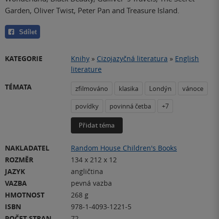
Garden, Oliver Twist, Peter Pan and Treasure Island.
Sdílet
KATEGORIE
Knihy
»
Cizojazyčná literatura
»
English
literature
TÉMATA
zfilmováno
klasika
Londýn
vánoce
povídky
povinná četba
+7
Přidat téma
NAKLADATEL
Random House Children's Books
ROZMĚR
134 x 212 x 12
JAZYK
angličtina
VAZBA
pevná vazba
HMOTNOST
268 g
ISBN
978-1-4093-1221-5
POČET STRAN
72