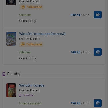
Charles Dickens
Poškozené
Do k
Skladem
419 Kč
s DPH
Velmi dobrý
Vánoční koleda (poškozená)
Charles Dickens
Poškozené
Do k
Skladem
149 Kč
s DPH
Velmi dobrý
E-knihy
Vánoční koleda
Charles Dickens
E-kniha
Koupit
Ihned ke stažení
179 Kč
s DPH