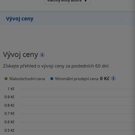
Všechny knihy autora
poloviny 19. století. Na
základě vlastních
zkušeností často
Vývoj ceny
zobrazoval osudy
chudých…
Vývoj ceny
Získejte přehled o vývoji ceny za posledních 60 dní.
0 Kč
Maloobchodní cena
Minimální prodejní cena: