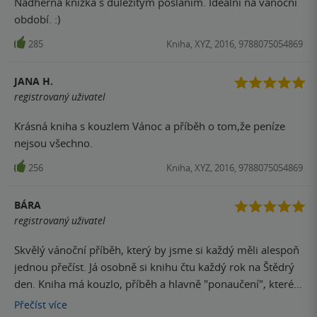
Nádherná knížka s důležitým posláním. Ideální na vánoční
období. :)
285
Kniha, XYZ, 2016, 9788075054869
JANA H.
registrovaný uživatel
Krásná kniha s kouzlem Vánoc a příběh o tom,že peníze
nejsou všechno.
256
Kniha, XYZ, 2016, 9788075054869
BÁRA
registrovaný uživatel
Skvělý vánoční příběh, který by jsme si každý měli alespoň
jednou přečíst. Já osobně si knihu čtu každý rok na Štědrý
den. Kniha má kouzlo, příběh a hlavně "ponaučení", které
se k tomuto období na 100% hodí. Výborně napsané, čtivé,
Přečíst
více