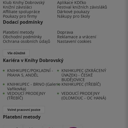
Klub Knihy Dobrovský
Aplikace KDčko
Knižní závisláci
Festival knižních závisláků
Affiliate spolupráce
Dárkové poukazy
Poukazy pro firmy
Nákupy pro školy
Dodací podmínky
Platební metody
Doprava
Obchodní podmínky
Reklamace a vrácení
Ochrana osobních údajů
Nastavení cookies
Vše důležité
Kariéra v Knihy Dobrovský
KNIHKUPEC/POKLADNÍ -
KNIHKUPEC (ZKRÁCENÝ
PRAHA 5, ANDĚL
ÚVAZEK) - ČESKÉ
BUDĚJOVICE
KNIHKUPEC - BRNO (Galerie
KNIHKUPEC (TŘEBÍČ)
Vaňkovka)
VEDOUCÍ PRODEJNY
VEDOUCÍ PRODEJNY
(TŘEBÍČ)
(OLOMOUC - OC HANÁ)
Volné pracovní pozice
Platební metody