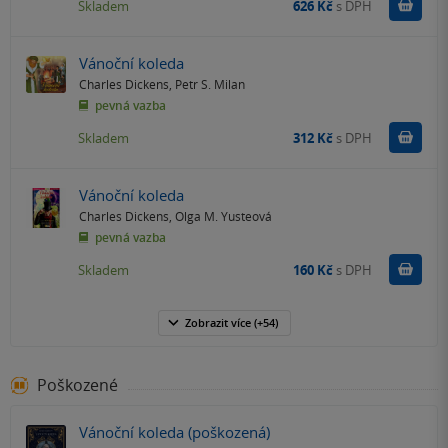
Do k
Skladem
626 Kč
s DPH
Vánoční koleda
Charles Dickens
,
Petr S. Milan
pevná vazba
Do k
Skladem
312 Kč
s DPH
Vánoční koleda
Charles Dickens
,
Olga M. Yusteová
pevná vazba
Do k
Skladem
160 Kč
s DPH
Zobrazit
více
(+54)
Poškozené
Vánoční koleda (poškozená)