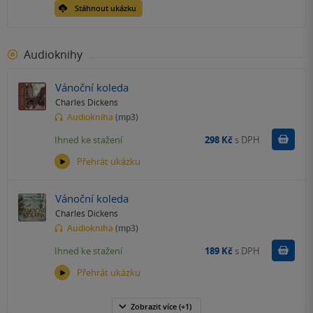
Stáhnout ukázku
Audioknihy
Vánoční koleda
Charles Dickens
Audiokniha
(mp3)
Koupit
Ihned ke stažení
298 Kč
s DPH
Přehrát ukázku
Vánoční koleda
Charles Dickens
Audiokniha
(mp3)
Koupit
Ihned ke stažení
189 Kč
s DPH
Přehrát ukázku
Zobrazit
více
(+1)