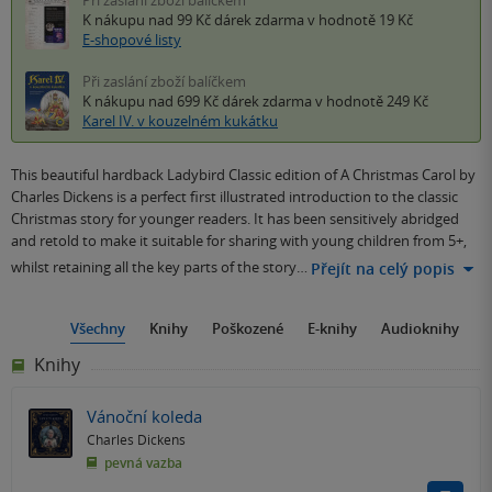
K nákupu nad 99 Kč
dárek zdarma
v hodnotě 19 Kč
E-shopové listy
Při zaslání zboží balíčkem
K nákupu nad 699 Kč
dárek zdarma
v hodnotě 249 Kč
Karel IV. v kouzelném kukátku
This beautiful hardback Ladybird Classic edition of A Christmas Carol by
Charles Dickens is a perfect first illustrated introduction to the classic
Christmas story for younger readers. It has been sensitively abridged
and retold to make it suitable for sharing with young children from 5+,
whilst retaining all the key parts of the story…
Přejít na celý popis
Všechny
Knihy
Poškozené
E-knihy
Audioknihy
Knihy
Vánoční koleda
Charles Dickens
pevná vazba