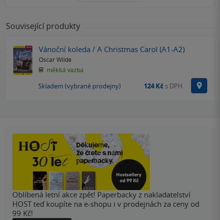
Související produkty
Vánoční koleda / A Christmas Carol (A1-A2)
Oscar Wilde
měkká vazba
Na p
Skladem (vybrané prodejny)
124 Kč
s DPH
Oblíbená letní akce zpět! Paperbacky z nakladatelství
HOST teď koupíte na e-shopu i v prodejnách za ceny od
99 Kč!