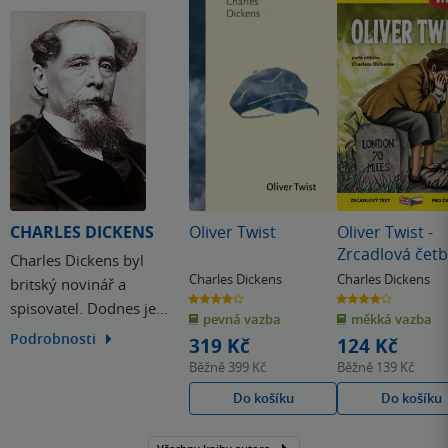
CHARLES DICKENS
Oliver Twist
Oliver Twist -
Zrcadlová čet
Charles Dickens byl
(A1-A2)
Charles Dickens
Charles Dickens
britský novinář a
3.9
3.9
spisovatel. Dodnes je
z
z
pevná vazba
měkká vazba
5
5
hvězdiček
hvězdiček
nejoblíbenějším
Podrobnosti
319 Kč
124 Kč
představitelem románu
Běžně
399 Kč
Běžně
139 Kč
viktoriánské doby a
Do košíku
Do košíku
jedním z největších
kritických realistů první