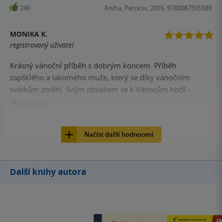
vtipné a poučné.
246
Kniha, Petrkov, 2016, 9788087595589
MONIKA K.
registrovaný uživatel
Krásný vánoční příběh s dobrým koncem. Příběh
zapšklého a lakomého muže, který se díky vánočním
svátkům změní. Svým obsahem se k Vánocům hodí -
příběh, který pohladí, ale nepřekvapí
Přečíst
více
244
Kniha, Petrkov, 2016, 9788087595589
Načíst další hodnocení
Další knihy autora