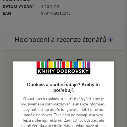
DATUM VYDÁNÍ
4.10.2012
EAN
9781409312215
Hodnocení a recenze čtenářů
4.7
z
5
94
hodnocení čtenářů
Cookies a osobní údaje? Knihy to
potřebují.
O souborech cookies jste určitě již slyšeli. I my je
78×
5 hvězdiček
využíváme ke shromažďování a analýze informací,
9×
4 hvězdičky
aby náš e-shop dobře fungoval a mohli jsme ho
6×
3 hvězdičky
nadále zlepšovat. Také nám pomáhají ukazovat
1×
2 hvězdičky
lepší a cílenější reklamu. Žádných 50 odstínů, ale
0×
1 hvezdička
klidně Vergilia v originále. Váš souhlas může předat