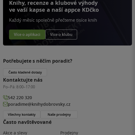
Knihy, recenze a klubové výhody
ve vaší kapse a naší appce KDčko
Každý měsíc společně přečteme tisíce knih
Více o aplikaci
Více o klubu
Potřebujete s něčím poradit?
Často kladené dotazy
Kontaktujte nás
Po–Pá:
8:00–17:00
542 220 320
poradime@knihydobrovsky.cz
Všechny kontakty
Naše prodejny
Často navštěvované
Akce a slevy
Prodejny