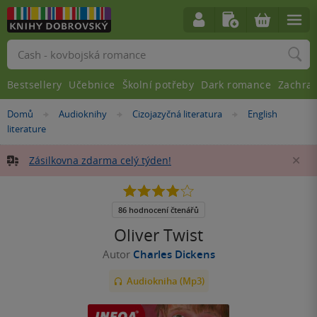
Vyhledávání
Bestsellery
Učebnice
Školní potřeby
Dark romance
Zachra
Nacházíte
Domů
Audioknihy
Cizojazyčná literatura
English
»
»
»
se
literature
zde:
Zásilkovna zdarma celý týden!
Za
3.9
z
5
86 hodnocení čtenářů
hvězdiček
Oliver Twist
Autor
Charles Dickens
Audiokniha (Mp3)