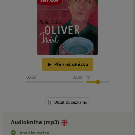
Přehrát ukázku
00:00
00:00
Uložit do seznamu
Audiokniha (mp3)
Ihned ke stažení