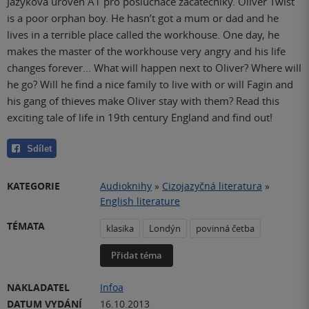
Jazyková úroveň A1 pro posluchače začátečníky. Oliver Twist
is a poor orphan boy. He hasn’t got a mum or dad and he
lives in a terrible place called the workhouse. One day, he
makes the master of the workhouse very angry and his life
changes forever... What will happen next to Oliver? Where will
he go? Will he find a nice family to live with or will Fagin and
his gang of thieves make Oliver stay with them? Read this
exciting tale of life in 19th century England and find out!
Sdílet
KATEGORIE
Audioknihy
»
Cizojazyčná literatura
»
English literature
TÉMATA
klasika
Londýn
povinná četba
Přidat téma
NAKLADATEL
Infoa
DATUM VYDÁNÍ
16.10.2013