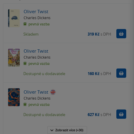
Oliver Twist
Charles Dickens
pevná vazba
Do k
Skladem
319 Kč
s DPH
Oliver Twist
Charles Dickens
pevná vazba
Do k
Dostupné u dodavatele
160 Kč
s DPH
Oliver Twist
Charles Dickens
pevná vazba
Do k
Dostupné u dodavatele
627 Kč
s DPH
Zobrazit
více
(+30)