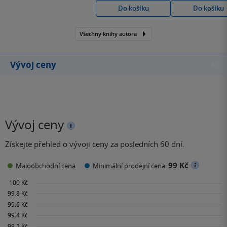
Do košíku
Do košíku
jedním z největších
kritických realistů první
Všechny knihy autora
poloviny 19. století. Na
základě vlastních
zkušeností často
Vývoj ceny
zobrazoval osudy
chudých…
Vývoj ceny
Získejte přehled o vývoji ceny za posledních 60 dní.
99 Kč
Maloobchodní cena
Minimální prodejní cena: