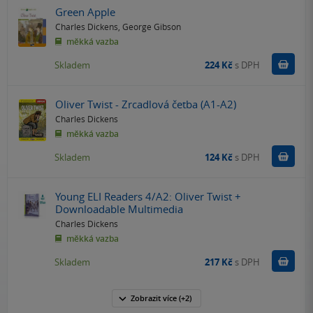
Green Apple
Charles Dickens
,
George Gibson
měkká vazba
Do k
Skladem
224 Kč
s DPH
Oliver Twist - Zrcadlová četba (A1-A2)
Charles Dickens
měkká vazba
Do k
Skladem
124 Kč
s DPH
Young ELI Readers 4/A2: Oliver Twist +
Downloadable Multimedia
Charles Dickens
měkká vazba
Do k
Skladem
217 Kč
s DPH
Zobrazit
více
(+2)