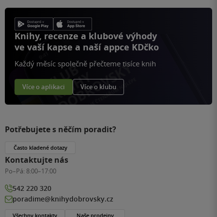
Knihy, recenze a klubové výhody
ve vaší kapse a naší appce KDčko
Každý měsíc společně přečteme tisíce knih
Více o aplikaci
Více o klubu
Potřebujete s něčím poradit?
Často kladené dotazy
Kontaktujte nás
Po–Pá:
8:00–17:00
542 220 320
poradime@knihydobrovsky.cz
Všechny kontakty
Naše prodejny