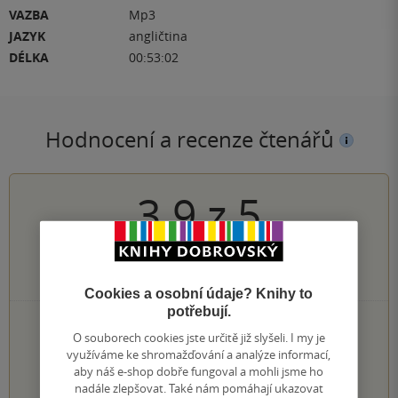
VAZBA
Mp3
JAZYK
angličtina
DÉLKA
00:53:02
Hodnocení a recenze čtenářů
3.9
z
5
86
hodnocení čtenářů
Cookies a osobní údaje? Knihy to
potřebují.
29×
5 hvězdiček
O souborech cookies jste určitě již slyšeli. I my je
29×
4 hvězdičky
využíváme ke shromažďování a analýze informací,
19×
3 hvězdičky
aby náš e-shop dobře fungoval a mohli jsme ho
5×
2 hvězdičky
nadále zlepšovat. Také nám pomáhají ukazovat
4×