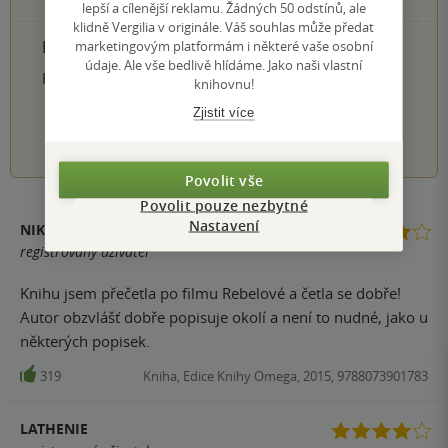
1 hvezdička
lepší a cílenější reklamu. Žádných 50 odstínů, ale
klidně Vergilia v originále. Váš souhlas může předat
PŘIDEJTE SVÉ HODNOCENÍ PRODUKTU
marketingovým platformám i některé vaše osobní
údaje. Ale vše bedlivě hlídáme. Jako naši vlastní
Hodnocení našich knihkupců: 0.0 z 5
knihovnu!
Zjistit více
1
2
3
4
5
Povolit vše
Povolit pouze nezbytné
Nastavení
NIKOLA MATOUŠKOVÁ
registrovaný uživatel
Knihu jsem přečetla po filmu Rebelové a četla se dobře!
Autor obzvlášť dobře popisuje okolí a není to nudné, jako u
některých popisek.
319
Kniha, Edice Knihy Omega, 2015, 9788073901783
LATHENIE