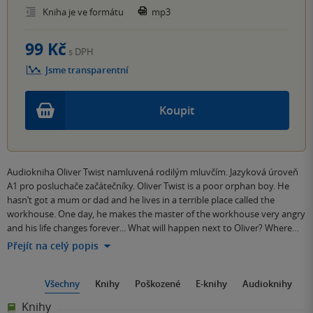
Kniha je ve formátu
mp3
99 Kč
s DPH
Jsme transparentní
Koupit
Audiokniha Oliver Twist namluvená rodilým mluvčím. Jazyková úroveň
A1 pro posluchače začátečníky. Oliver Twist is a poor orphan boy. He
hasn’t got a mum or dad and he lives in a terrible place called the
workhouse. One day, he makes the master of the workhouse very angry
and his life changes forever... What will happen next to Oliver? Where…
Přejít na celý popis
Všechny
Knihy
Poškozené
E-knihy
Audioknihy
Knihy