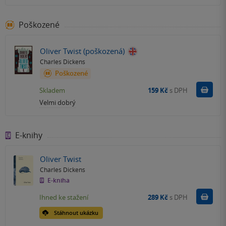
Poškozené
Oliver Twist (poškozená)
Charles Dickens
Poškozené
Do k
Skladem
159 Kč
s DPH
Velmi dobrý
E-knihy
Oliver Twist
Charles Dickens
E-kniha
Koupit
Ihned ke stažení
289 Kč
s DPH
Stáhnout ukázku