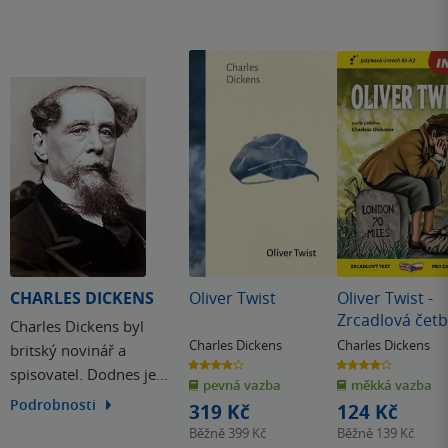
CHARLES DICKENS
Oliver Twist
Oliver Twist -
Zrcadlová čet
Charles Dickens byl
(A1-A2)
Charles Dickens
Charles Dickens
britský novinář a
3.9
3.9
spisovatel. Dodnes je
z
z
pevná vazba
měkká vazba
5
5
hvězdiček
hvězdiček
nejoblíbenějším
Podrobnosti
319 Kč
124 Kč
představitelem románu
Běžně
399 Kč
Běžně
139 Kč
viktoriánské doby a