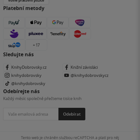
Volné pracovní pozice
Platební metody
+ 17
Sledujte nás
KnihyDobrovsky.cz
Knižní závisláci
knihydobrovsky
@knihydobrovskycz
@knihydobrovsky
Odebírejte nás
Každý měsíc společně přečteme tisíce knih
Odebírat
Tento web je chráněn službou reCAPTCHA a platí pro něj