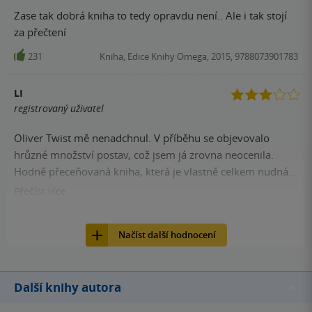
Zase tak dobrá kniha to tedy opravdu není.. Ale i tak stojí
za přečtení
231
Kniha, Edice Knihy Omega, 2015, 9788073901783
LI
registrovaný uživatel
Oliver Twist mě nenadchnul. V příběhu se objevovalo
hrůzné množství postav, což jsem já zrovna neocenila.
Hodně přeceňovaná kniha, která je vlastně celkem nudná a
až moc dlouhá. Popisy jsou zdlouhavé a zbytečně roztáhlé.
Přečíst
více
Jediný moment, který mě v knize uchvátil, byl osud Nancy,
226
Kniha, Edice Knihy Omega, 2015, 9788073901783
a možná taky příběh Henryho a Rózy. Byly to takové dva
Načíst další hodnocení
světlé (u Nancy smutné) momenty knihy, které mě donutily
dát tři hvězdičky.
Další knihy autora