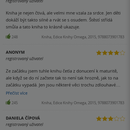
registrovaný uživatel
Kniha je nejen čtivá, ale velmi mne vzala za srdce. Jen děti
dokáží být takto silné a rvát se s osudem. Štěstí střídá
smůla a tato kniha to krásně ukazuje.
248
Kniha, Edice Knihy Omega, 2015, 9788073901783
ANONYM
registrovaný uživatel
Ze začátku jsem tuhle knihu četla z donucení k maturitě,
ale když se do ní začtete tak to není tak hrozně, jak to na
začátku vypadá. Jen jsou některé věci trochu zdlouhavé.
Ale pokud vybíráte knihy k maturitě, tak tohle je určitě
Přečíst
více
dobrá volba
245
Kniha, Edice Knihy Omega, 2015, 9788073901783
DANIELA ČÍPOVÁ
registrovaný uživatel