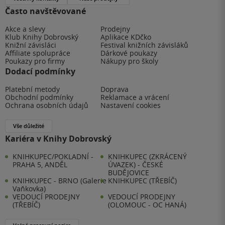
Často navštěvované
Akce a slevy
Prodejny
Klub Knihy Dobrovský
Aplikace KDčko
Knižní závisláci
Festival knižních závisláků
Affiliate spolupráce
Dárkové poukazy
Poukazy pro firmy
Nákupy pro školy
Dodací podmínky
Platební metody
Doprava
Obchodní podmínky
Reklamace a vrácení
Ochrana osobních údajů
Nastavení cookies
Vše důležité
Kariéra v Knihy Dobrovský
KNIHKUPEC/POKLADNÍ -
KNIHKUPEC (ZKRÁCENÝ
PRAHA 5, ANDĚL
ÚVAZEK) - ČESKÉ
BUDĚJOVICE
KNIHKUPEC - BRNO (Galerie
KNIHKUPEC (TŘEBÍČ)
Vaňkovka)
VEDOUCÍ PRODEJNY
VEDOUCÍ PRODEJNY
(TŘEBÍČ)
(OLOMOUC - OC HANÁ)