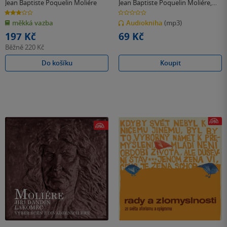
Jean Baptiste Poquelin Moliére
Jean Baptiste Poquelin Moliére
,
Victor Hugo
3.0
0.0
z
z
měkká vazba
Audiokniha
(mp3)
5
5
hvězdiček
hvězdiček
197 Kč
69 Kč
Běžně
220 Kč
Do košíku
Koupit