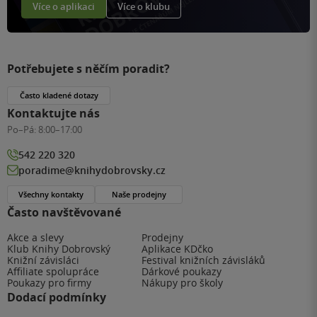
Více o aplikaci
Více o klubu
Potřebujete s něčím poradit?
Často kladené dotazy
Kontaktujte nás
Po–Pá:
8:00–17:00
542 220 320
poradime@knihydobrovsky.cz
Všechny kontakty
Naše prodejny
Často navštěvované
Akce a slevy
Prodejny
Klub Knihy Dobrovský
Aplikace KDčko
Knižní závisláci
Festival knižních závisláků
Affiliate spolupráce
Dárkové poukazy
Poukazy pro firmy
Nákupy pro školy
Dodací podmínky