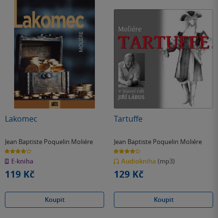
Lakomec
Tartuffe
Jean Baptiste Poquelin Moliére
Jean Baptiste Poquelin Moliére
4.0
4.2
z
z
E-kniha
Audiokniha
(mp3)
5
5
hvězdiček
hvězdiček
119 Kč
129 Kč
Koupit
Koupit