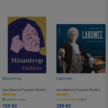
Misantrop
Lakomec
Jean Baptiste Poquelin Moliére
Jean Baptiste Poquelin Moliére
5.0
4.0
z
z
měkká vazba
Audiokniha
(mp3)
5
5
hvězdiček
hvězdiček
159 Kč
299 Kč