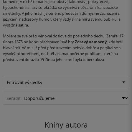
komedie, v nichž tematizuje snobstvi, lakomství, pokrytectví,
hypochondrii a naivitu, zkrátka se vysmívá nešvarům francouzské
smetánky. V jeho hrách je ceněno především důmyslné zacházení s
jazykem, nadčasový humor, který vždy šil na míru svému publiku, a
výstižná satira.
Moliére se své práci věnoval doslova do posledního dechu. Zemřel 17.
února 1673 po konci představení své hry
Zdravý nemocný
, kde hrál
hlavní roli. Ač mu již před představením nebylo dobře a potýkal se s
vysokými horečkami, nechtěl zklamat početné publikum, které na
představení dorazilo. Příčinou jeho smrti byla tuberkulóza.
Filtrovat výsledky
Seřadit:
Knihy autora