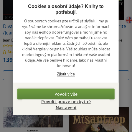
Cookies a osobní údaje? Knihy to
potřebují.
O souborech cookies jste určitě již slyšeli. I my je
Divadlo, divadlo, divadlo
Tartuffe, or The Hypocrite
využíváme ke shromažďování a analýze informací,
aby náš e-shop dobře fungoval a mohli jsme ho
/Jean Baptiste Poquelin
nadále zlepšovat. Také nám pomáhají ukazovat
Moliére
Jean Baptiste Poquelin Moliére
Jean Baptiste Poquelin Moliére
lepší a cílenější reklamu. Žádných 50 odstínů, ale
0.0
4.2
klidně Vergilia v originále. Váš souhlas může předat
z
z
Audiokniha
(mp3)
E-kniha
5
5
marketingovým platformám i některé vaše osobní
hvězdiček
hvězdiček
139 Kč
194 Kč
údaje. Ale vše bedlivě hlídáme. Jako naši vlastní
knihovnu!
Zjistit více
Koupit
Koupit
Povolit vše
Povolit pouze nezbytné
Nastavení