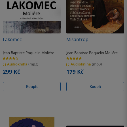
Lakomec
Misantrop
Jean Baptiste Poquelin Moliére
Jean Baptiste Poquelin Moliére
4.0
5.0
z
z
Audiokniha
(mp3)
Audiokniha
(mp3)
5
5
hvězdiček
hvězdiček
299 Kč
179 Kč
Koupit
Koupit