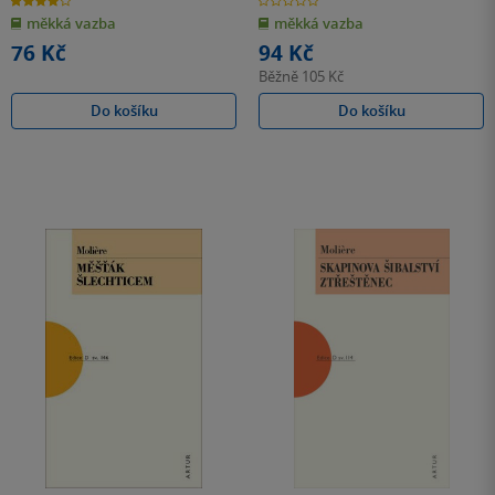
z
z
měkká vazba
měkká vazba
5
5
hvězdiček
hvězdiček
76 Kč
94 Kč
Běžně
105 Kč
Do košíku
Do košíku