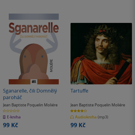
Sganarelle, čili Domnělý
Tartuffe
paroháč
Jean Baptiste Poquelin Moliére
Jean Baptiste Poquelin Moliére
0.0
4.2
z
z
E-kniha
Audiokniha
(mp3)
5
5
hvězdiček
hvězdiček
99 Kč
99 Kč