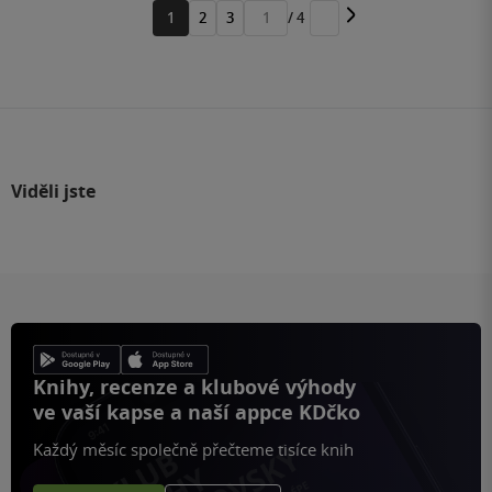
1
2
3
/ 4
Přejít
na
stránku
Viděli jste
Knihy, recenze a klubové výhody
ve vaší kapse a naší appce KDčko
Každý měsíc společně přečteme tisíce knih