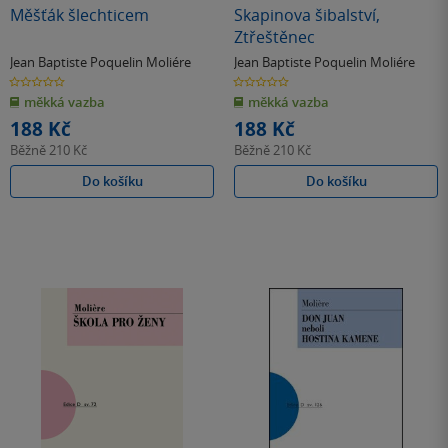
Měšťák šlechticem
Skapinova šibalství,
Ztřeštěnec
Jean Baptiste Poquelin Moliére
Jean Baptiste Poquelin Moliére
0.0
0.0
z
z
měkká vazba
měkká vazba
5
5
hvězdiček
hvězdiček
188 Kč
188 Kč
Běžně
210 Kč
Běžně
210 Kč
Do košíku
Do košíku