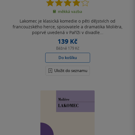
4.0
z
měkká vazba
5
hvězdiček
Lakomec je klasická komedie o pěti dějstvích od
francouzského herce, spisovatele a dramatika Molièra,
poprvé uvedená v Paříži v divadle...
139 Kč
Běžně
179 Kč
Do košíku
Uložit do seznamu