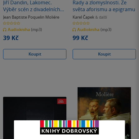
Jiří Dandin, Lakomec.
Rady a zlomyslnosti. Ze
Výběr scén z divadelních
světa aforismu a epigramu
her
Jean Baptiste Poquelin Moliére
Karel Čapek
& další
0.0
0.0
z
z
Audiokniha
(mp3)
Audiokniha
(mp3)
5
5
hvězdiček
hvězdiček
39 Kč
99 Kč
Koupit
Koupit