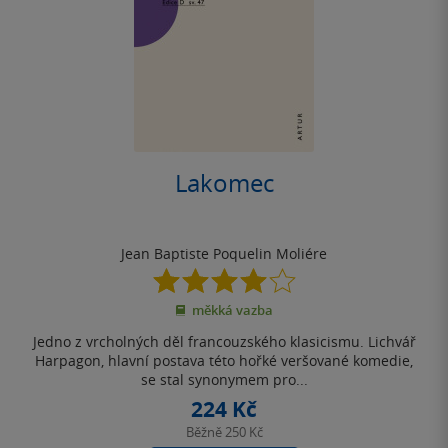
Lakomec
Jean Baptiste Poquelin Moliére
4.0
z
měkká vazba
5
hvězdiček
Jedno z vrcholných děl francouzského klasicismu. Lichvář
Harpagon, hlavní postava této hořké veršované komedie,
se stal synonymem pro...
224 Kč
Běžně
250 Kč