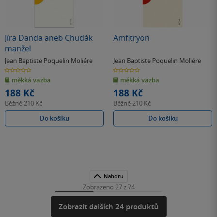
Jíra Danda aneb Chudák
Amfitryon
manžel
Jean Baptiste Poquelin Moliére
Jean Baptiste Poquelin Moliére
0.0
0.0
z
z
měkká vazba
měkká vazba
5
5
hvězdiček
hvězdiček
188 Kč
188 Kč
Běžně
210 Kč
Běžně
210 Kč
Do košíku
Do košíku
Nahoru
Zobrazeno 27 z 74
Zobrazit dalších 24 produktů