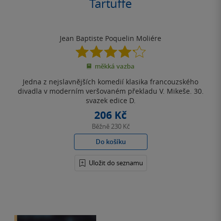
Tartuffe
Jean Baptiste Poquelin Moliére
4.2
z
měkká vazba
5
hvězdiček
Jedna z nejslavnějších komedií klasika francouzského
divadla v moderním veršovaném překladu V. Mikeše. 30.
svazek edice D.
206 Kč
Běžně
230 Kč
Do košíku
Uložit do seznamu