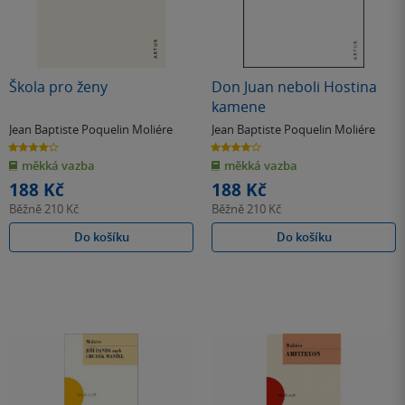
Škola pro ženy
Don Juan neboli Hostina
kamene
Jean Baptiste Poquelin Moliére
Jean Baptiste Poquelin Moliére
4.0
4.0
z
z
měkká vazba
měkká vazba
5
5
hvězdiček
hvězdiček
188 Kč
188 Kč
Běžně
210 Kč
Běžně
210 Kč
Do košíku
Do košíku