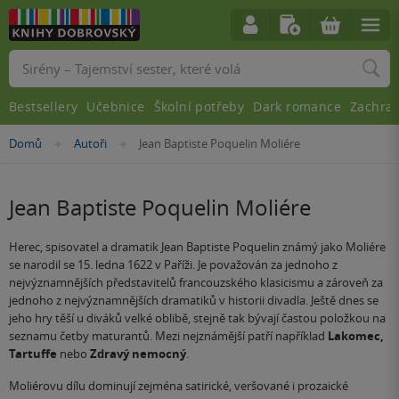
Vyhledávání
Bestsellery
Učebnice
Školní potřeby
Dark romance
Zachra
Nacházíte
Domů
Autoři
Jean Baptiste Poquelin Moliére
»
»
se
zde:
Jean Baptiste Poquelin Moliére
Herec, spisovatel a dramatik Jean Baptiste Poquelin známý jako Moliére
se narodil se 15. ledna 1622 v Paříži. Je považován za jednoho z
nejvýznamnějších představitelů francouzského klasicismu a zároveň za
jednoho z nejvýznamnějších dramatiků v historii divadla. Ještě dnes se
jeho hry těší u diváků velké oblibě, stejně tak bývají častou položkou na
seznamu četby maturantů. Mezi nejznámější patří například
Lakomec,
Tartuffe
nebo
Zdravý nemocný
.
Moliérovu dílu dominují zejména satirické, veršované i prozaické