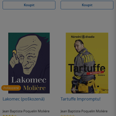
Koupit
Koupit
Poškozené
Lakomec (poškozená)
Tartuffe Impromptu!
Jean Baptiste Poquelin Moliére
Jean Baptiste Poquelin Moliére
4.0
0.0