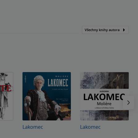
Všechny knihy autora
Následu
Lakomec
Lakomec