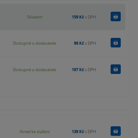
Do košík
Skladem
159 Kč
s DPH
Do košík
Dostupné u dodavatele
98 Kč
s DPH
Do košík
Dostupné u dodavatele
197 Kč
s DPH
Koupit
Ihned ke stažení
139 Kč
s DPH