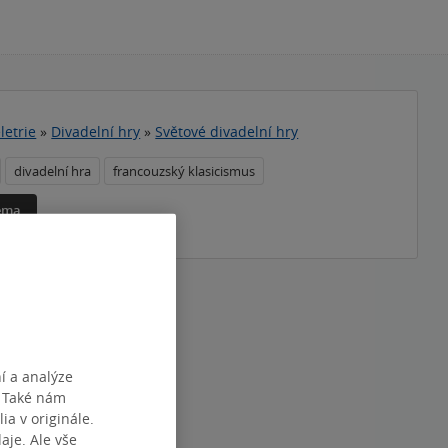
letrie
»
Divadelní hry
»
Světové divadelní hry
divadelní hra
francouzský klasicismus
téma
í a analýze
. Také nám
ia v originále.
je. Ale vše