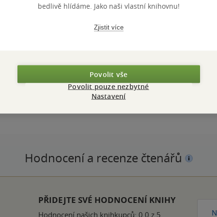
bedlivě hlídáme. Jako naši vlastní knihovnu!
Zjistit více
Povolit vše
ZBA
měkká vazba
POČET ST
Povolit pouze nezbytné
OTNOST
70 g
PŮVODNÍ 
Nastavení
DÁNÍ
1
DATUM VY
BN
978-80-277-4343-8
EAN
Hodnocení a recenze čtenářů
PŘIDEJTE SVÉ HODNOCENÍ KNIHY
N
Hodnocení našich knihkupců: 0.0 z 5