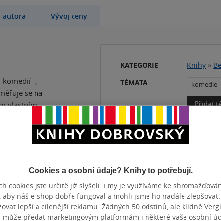
y autora
Vývoj ceny
KATEGORIE
Knihy
»
Be
h komedií -,
TÉMATA
komedie
aměřuje se na
Přidat 
vým vlastním
stokratické
je na
adičně "plochým"
Cookies a osobní údaje? Knihy to potřebují.
 ve společnosti,
ké liší tím, že
h cookies jste určitě již slyšeli. I my je využíváme ke shromažďován
, aby náš e-shop dobře fungoval a mohli jsme ho nadále zlepšovat
jovou progresi.
vat lepší a cílenější reklamu. Žádných 50 odstínů, ale klidně Vergil
s může předat marketingovým platformám i některé vaše osobní úda
ch, přežívá jako