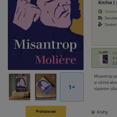
Kniha (
Sklade
Doruče
Osobní
Př
K 
E-
Misantrop je 
si všímá absu
1+
vlastním zůs
Prolistovat
Knihy