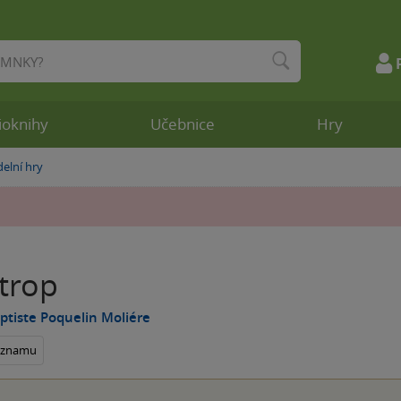
ioknihy
Učebnice
Hry
elní hry
trop
ptiste Poquelin Moliére
seznamu