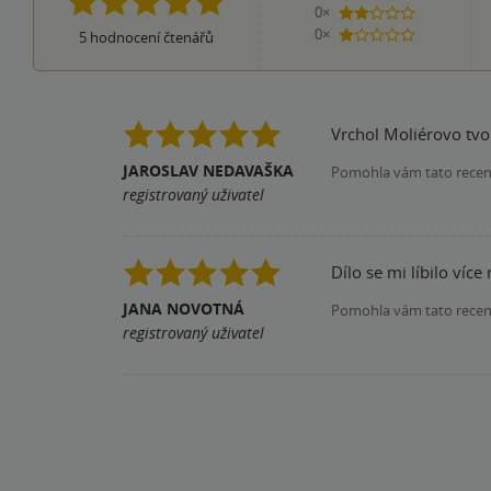
0×
2 hvězdičky
0×
5
hodnocení čtenářů
1 hvezdička
Vrchol Moliérovo tvo
JAROSLAV NEDAVAŠKA
Pomohla vám tato rece
registrovaný uživatel
Dílo se mi líbilo víc
JANA NOVOTNÁ
Pomohla vám tato rece
registrovaný uživatel