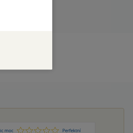
RAN
97
NÁZEV
Le Misanthrope
DÁNÍ
17.02.2025
9788027743438
1
2
3
4
5
ic moc
Perfektní