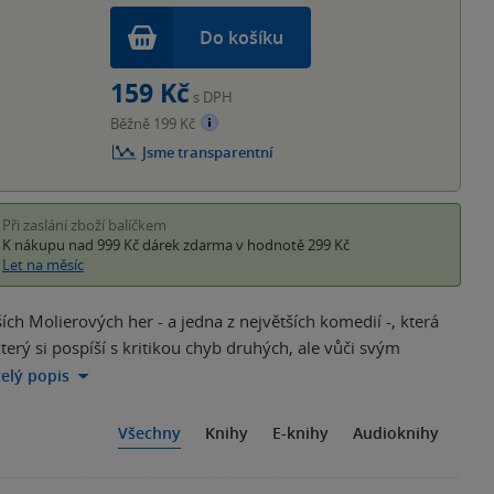
Do košíku
159 Kč
s DPH
Běžně 199 Kč
Jsme transparentní
Při zaslání zboží balíčkem
K nákupu nad 999 Kč
dárek zdarma
v hodnotě 299 Kč
Let na měsíc
ích Molierových her - a jedna z největších komedií -, která
terý si pospíší s kritikou chyb druhých, ale vůči svým
celý popis
Všechny
Knihy
E-knihy
Audioknihy