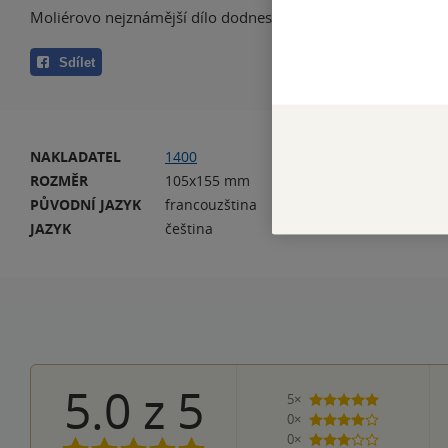
Moliérovo nejznámější dílo dodnes.
Sdílet
NAKLADATEL
1400
VA
ROZMĚR
105x155 mm
HM
PŮVODNÍ JAZYK
francouzština
VY
JAZYK
čeština
IS
5.0
z
5
5×
5 hvězdiček
0×
4 hvězdičky
0×
3 hvězdičky