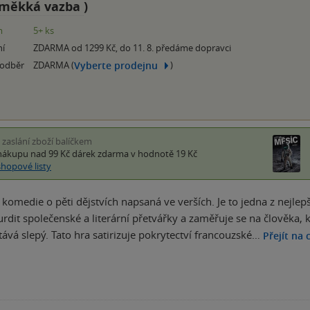
měkká vazba
)
m
5+ ks
ní
ZDARMA od 1299 Kč, do 11. 8. předáme dopravci
Vyberte prodejnu
 odběr
ZDARMA (
)
i zaslání zboží balíčkem
nákupu nad 99 Kč
dárek zdarma
v hodnotě 19 Kč
shopové listy
komedie o pěti dějstvích napsaná ve verších. Je to jedna z nejlepš
rdit společenské a literární přetvářky a zaměřuje se na člověka, k
tává slepý. Tato hra satirizuje pokrytectví francouzské…
Přejít na 