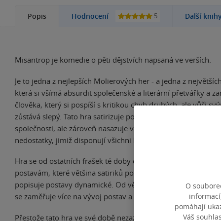
5
Popis
Hodnocení
Další knih
Misantrop je komedie o pěti dějstvích napsaná ve verších.
Je to jedna z nejlepších Molierových her - a jedna z největšíc
která si všímá absurdit společenské a literární přetvářky a z
člověka, který si pospíší s kritikou chyb druhých, ale vůči s
zůstává slepý. Tato hra satirizuje pokrytectví francouzské ari
společnosti, ale zároveň nasazuje vážnější tón, když poukazu
nedostatky, jimiž disponují všichni lidé.
Hra se od ostatních frašek té doby odlišuje tím, že oproti tr
postavám, které většina satiriků používá ke kritice problémů
popisuje postavy dynamické. Od většiny Molierových děl se ta
O souborec
informací
se zaměřuje více na vývoj postav a drobné nuance než na dě
pomáhají ukazo
Váš souhla
Přestože tato hra ve své době nezaznamenala komerční úspě