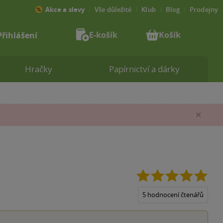
Akce a slevy
Vše důležité
Klub
Blog
Prodejny
E-košík
Košík
Přihlášení
Hračky
Papírnictví a dárky
Zav
5.0
z
5
5 hodnocení čtenářů
hvěz