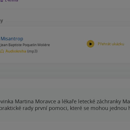
E-kniha
hy
Misantrop
Přehrát ukázku
Jean Baptiste Poquelin Moliére
Audiokniha
(mp3)
00:00
00:00
vinka Martina Moravce a lékaře letecké záchranky Ma
 praktické rady první pomoci, které se mohou jednou