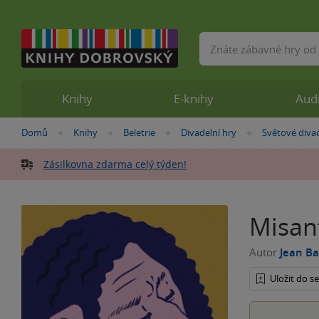
Vyhledávání
Knihy
E-knihy
Aud
Nacházíte
Domů
Knihy
Beletrie
Divadelní hry
Světové divad
»
»
»
»
se
zde:
Zásilkovna zdarma celý týden!
Misan
Autor
Jean Ba
Uložit do 