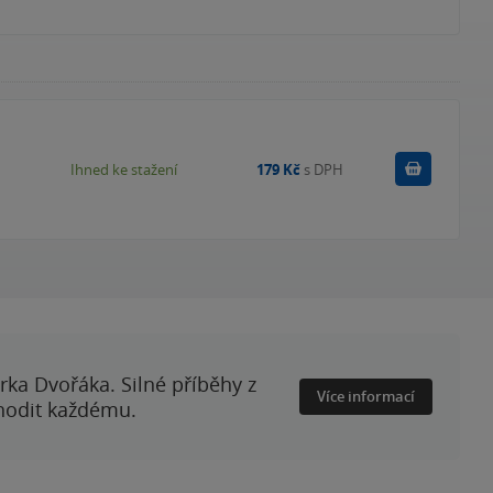
Koupit
Ihned ke stažení
179 Kč
s DPH
rka Dvořáka. Silné příběhy z
Více informací
 hodit každému.