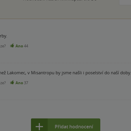
rby.
nze?
Ano
44
e než Lakomec, v Misantropu by jsme našli i poselství do naší doby
nze?
Ano
37
Přidat hodnocení