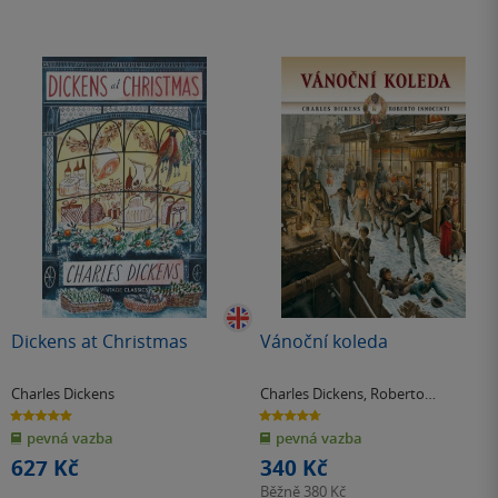
Dickens at Christmas
Vánoční koleda
Charles Dickens
Charles Dickens
,
Roberto
Innocenti
5.0
4.7
z
z
pevná vazba
pevná vazba
5
5
hvězdiček
hvězdiček
627 Kč
340 Kč
Běžně
380 Kč