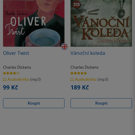
Oliver Twist
Vánoční koleda
Charles Dickens
Charles Dickens
3.9
4.7
z
z
Audiokniha
(mp3)
Audiokniha
(mp3)
5
5
hvězdiček
hvězdiček
99 Kč
189 Kč
Koupit
Koupit