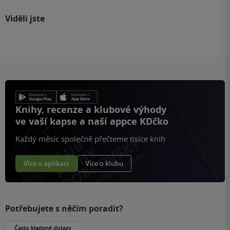
Viděli jste
Knihy, recenze a klubové výhody
ve vaší kapse a naší appce KDčko
Každý měsíc společně přečteme tisíce knih
Více o aplikaci
Více o klubu
Potřebujete s něčím poradit?
Často kladené dotazy