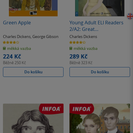
Green Apple
Young Adult ELI Readers
2/A2: Great
Expectations+CD
Charles Dickens
,
George Gibson
Charles Dickens
3.9
4.3
z
z
měkká vazba
měkká vazba
5
5
hvězdiček
hvězdiček
224 Kč
289 Kč
Běžně
250 Kč
Běžně
323 Kč
Do košíku
Do košíku