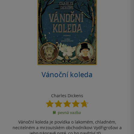
Vánoční koleda
Charles Dickens
4.7
z
pevná vazba
5
hvězdiček
Vánoční koleda je povídka o lakomém, chladném,
necitelném a mrzoutském obchodníkovi Vydřigrošovi a
jeho nápravě poté, co ho navštíví tři...