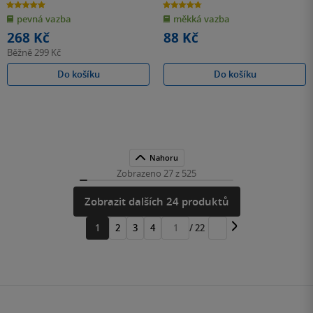
5.0
4.7
z
z
pevná vazba
měkká vazba
5
5
hvězdiček
hvězdiček
268 Kč
88 Kč
Běžně
299 Kč
Do košíku
Do košíku
Nahoru
Zobrazeno 27 z 525
Zobrazit dalších 24 produktů
1
2
3
4
/ 22
Přejít
na
stránku