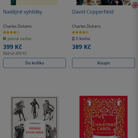
Nadějné vyhlídky
David Copperfield
Charles Dickens
Charles Dickens
4.3
4.5
z
z
pevná vazba
E-kniha
5
5
hvězdiček
hvězdiček
399 Kč
389 Kč
Běžně
499 Kč
Do košíku
Koupit