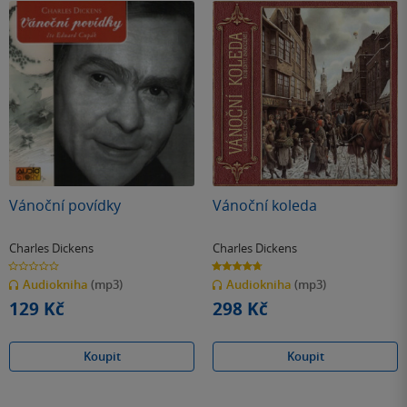
Vánoční povídky
Vánoční koleda
Charles Dickens
Charles Dickens
0.0
4.7
z
z
Audiokniha
(mp3)
Audiokniha
(mp3)
5
5
hvězdiček
hvězdiček
129 Kč
298 Kč
Koupit
Koupit