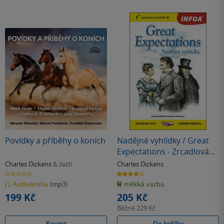
Povídky a příběhy o koních
Nadějné vyhlídky / Great
Expectations - Zrcadlová
četba (B1-B2)
Charles Dickens
Charles Dickens
& další
0.0
4.3
z
z
Audiokniha
(mp3)
měkká vazba
5
5
hvězdiček
hvězdiček
199 Kč
205 Kč
Běžně
229 Kč
Koupit
Do košíku