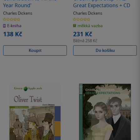
Year Round'
Great Expectations + CD
Charles Dickens
Charles Dickens
0.0
0.0
z
z
E-kniha
měkká vazba
5
5
hvězdiček
hvězdiček
138 Kč
231 Kč
Běžně
258 Kč
Koupit
Do košíku