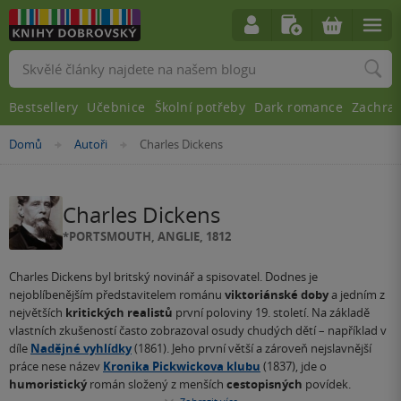
Vyhledávání
Bestsellery
Učebnice
Školní potřeby
Dark romance
Zachra
Nacházíte
Domů
Autoři
Charles Dickens
»
»
se
zde:
Charles Dickens
*PORTSMOUTH, ANGLIE, 1812
Charles Dickens byl britský novinář a spisovatel. Dodnes je
nejoblíbenějším představitelem románu
viktoriánské doby
a jedním z
největších
kritických realistů
první poloviny 19. století. Na základě
vlastních zkušeností často zobrazoval osudy chudých dětí – například v
díle
Nadějné vyhlídky
(1861). Jeho první větší a zároveň nejslavnější
práce nese název
Kronika Pickwickova klubu
(1837), jde o
humoristický
román složený z menších
cestopisných
povídek.