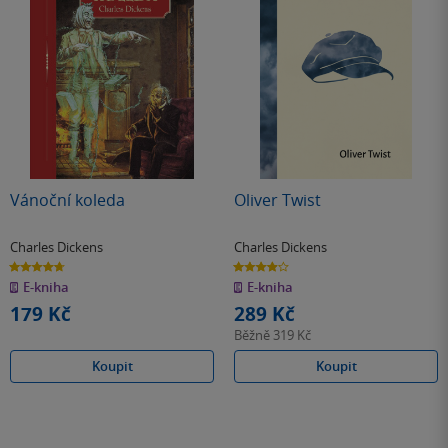
Vánoční koleda
Oliver Twist
Charles Dickens
Charles Dickens
4.7
3.9
z
z
E-kniha
E-kniha
5
5
hvězdiček
hvězdiček
179 Kč
289 Kč
Běžně
319 Kč
Koupit
Koupit