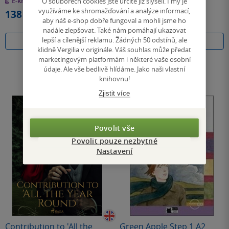
E-kniha
Audiokniha
(mp3)
O souborech cookies jste určitě již slyšeli. I my je
hvězdiček
hvězdiček
využíváme ke shromažďování a analýze informací,
138 Kč
99 Kč
aby náš e-shop dobře fungoval a mohli jsme ho
nadále zlepšovat. Také nám pomáhají ukazovat
lepší a cílenější reklamu. Žádných 50 odstínů, ale
Koupit
Koupit
klidně Vergilia v originále. Váš souhlas může předat
marketingovým platformám i některé vaše osobní
údaje. Ale vše bedlivě hlídáme. Jako naši vlastní
knihovnu!
Zjistit více
Povolit vše
Povolit pouze nezbytné
Nastavení
Contribution to 'All the
Green Apple Step 1 A2