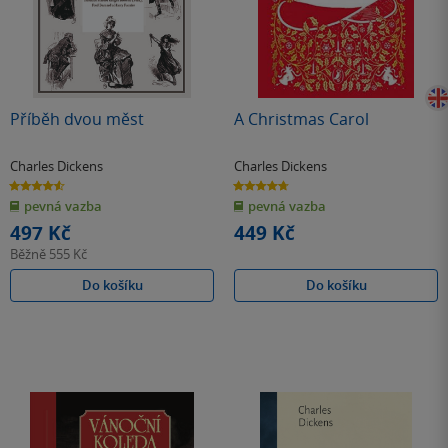
Příběh dvou měst
A Christmas Carol
Charles Dickens
Charles Dickens
4.6
4.7
z
z
pevná vazba
pevná vazba
5
5
hvězdiček
hvězdiček
497 Kč
449 Kč
Běžně
555 Kč
Do košíku
Do košíku