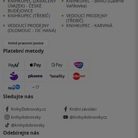
KNIHKUPEC (ZKRÁCENÝ
KNIHKUPEC - BRNO (Galerie
ÚVAZEK) - ČESKÉ
Vaňkovka)
BUDĚJOVICE
KNIHKUPEC (TŘEBÍČ)
VEDOUCÍ PRODEJNY
(TŘEBÍČ)
VEDOUCÍ PRODEJNY
KNIHKUPEC - KARVINÁ
(OLOMOUC - OC HANÁ)
Volné pracovní pozice
Platební metody
+ 17
Sledujte nás
KnihyDobrovsky.cz
Knižní závisláci
knihydobrovsky
@knihydobrovskycz
@knihydobrovsky
Odebírejte nás