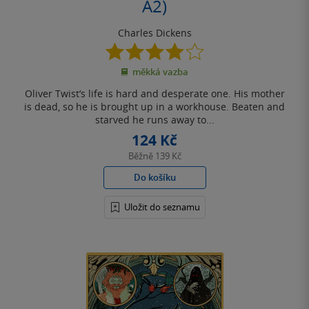
A2)
Charles Dickens
3.9
z
měkká vazba
5
hvězdiček
Oliver Twist‘s life is hard and desperate one. His mother
is dead, so he is brought up in a workhouse. Beaten and
starved he runs away to...
124 Kč
Běžně
139 Kč
Do košíku
Uložit do seznamu