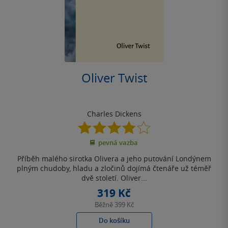
Oliver Twist
Charles Dickens
3.9
z
pevná vazba
5
hvězdiček
Příběh malého sirotka Olivera a jeho putování Londýnem
plným chudoby, hladu a zločinů dojímá čtenáře už téměř
dvě století. Oliver...
319 Kč
Běžně
399 Kč
Do košíku