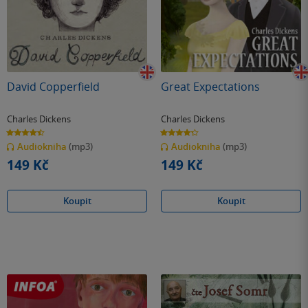
David Copperfield
Great Expectations
Charles Dickens
Charles Dickens
4.5
4.3
z
z
Audiokniha
(mp3)
Audiokniha
(mp3)
5
5
hvězdiček
hvězdiček
149 Kč
149 Kč
Koupit
Koupit