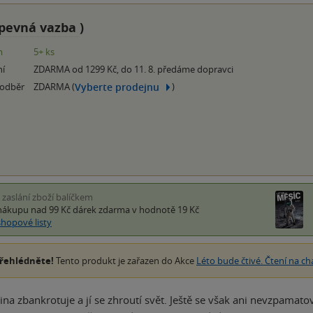
pevná vazba
)
m
5+ ks
ní
ZDARMA od 1299 Kč, do 11. 8. předáme dopravci
Vyberte prodejnu
 odběr
ZDARMA (
)
i zaslání zboží balíčkem
nákupu nad 99 Kč
dárek zdarma
v hodnotě 19 Kč
shopové listy
řehlédněte!
Tento produkt je zařazen do Akce
Léto bude čtivé. Čtení na ch
ina zbankrotuje a jí se zhroutí svět. Ještě se však ani nevzpamato