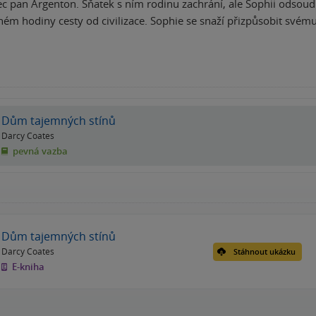
ec pan Argenton. Sňatek s ním rodinu zachrání, ale Sophii odso
eném hodiny cesty od civilizace. Sophie se snaží přizpůsobit své
Dům tajemných stínů
Darcy Coates
pevná vazba
Dům tajemných stínů
Darcy Coates
Stáhnout ukázku
E-kniha