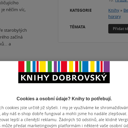
ličujícího
je něčím víc,
KATEGORIE
Knihy
»
Be
horory
TÉMATA
Přidat 
Ve starobylých
erého začíná
dků… a
ZBA
pevná vazba
POČET ST
OTNOST
594 g
VYDÁNÍ
Cookies a osobní údaje? Knihy to potřebují.
ZYK
čeština
ISBN
h cookies jste určitě již slyšeli. I my je využíváme ke shromažďován
, aby náš e-shop dobře fungoval a mohli jsme ho nadále zlepšovat
vat lepší a cílenější reklamu. Žádných 50 odstínů, ale klidně Vergil
s může předat marketingovým platformám i některé vaše osobní úda