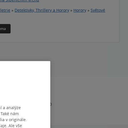
letrie
»
Detektivky, Thrillery a Horory
»
Horory
»
Světové
téma
RAN
440
1
978-80-277-0363-0
í a analýze
. Také nám
ia v originále.
je. Ale vše