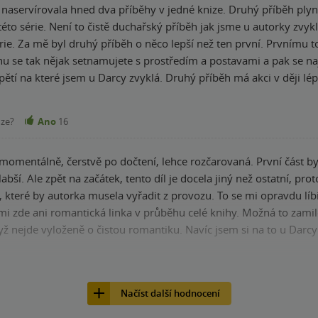
naservírovala hned dva příběhy v jedné knize. Druhý příběh plynu
to série. Není to čistě duchařský příběh jak jsme u autorky zvykl
druhý příběh o něco lepší než ten první. Prvnímu totiž v určitých částech knihy chyběla akce.
hu se tak nějak setnamujete s prostředím a postavami a pak se n
vyklá. Druhý příběh má akci v ději lépe rozloženou a nechybí zde jisté napětí a
ce bude vyvíjet. Musím ocenit hlavní hrdinku, které je sympatick
 příjemná byla i romantická linka. To že jsou knihy Darcy Coates čtivé snad už ani nemusím
nze?
Ano
16
, že je zvykem zakončení příběhu aspoň částečným happyendem a 
dostala přesně to co jsem od autorky čekala. Jsem zvědavá u jakéh
 momentálně, čerstvě po dočtení, lehce rozčarovaná. První část byla
v jiném století. Takže žádné
teré by autorka musela vyřadit z provozu. To se mi opravdu líbilo a byla to faj
mi zde ani romantická linka v průběhu celé knihy. Možná to zami
yž nejde vyloženě o čistou romantiku. Navíc jsem si na to u Darcy 
ího pera. Sice se u toho nebojím, protože to bývá spíš duchařský 
 noci a v klidu pak spát. Od této autorky si tak nejspíš nenechám 
nze?
Ano
16
 Nemohlo by to alespoň jednou dopadnout jinak? P.S. Jsem ráda že ilustrace jdou tentokrát s
Načíst další hodnocení