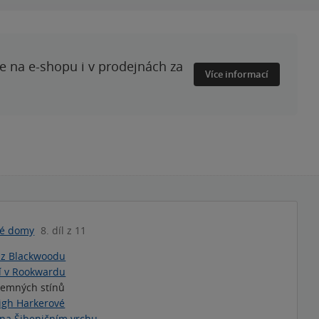
te na e-shopu i v prodejnách za
Více informací
né domy
8. díl z 11
 z Blackwoodu
í v Rookwardu
jemných stínů
igh Harkerové
na Šibeničním vrchu