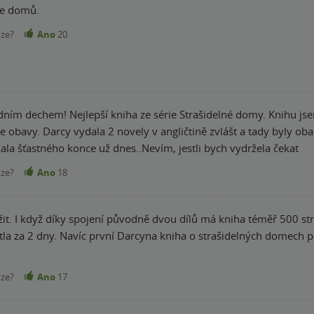
rie domů.
nze?
Ano
20
ním dechem! Nejlepší kniha ze série Strašidelné domy. Knihu jsem
e obavy. Darcy vydala 2 novely v angličtině zvlášt a tady byly oba
ala šťastného konce už dnes..Nevím, jestli bych vydržela čekat
nze?
Ano
18
žit. I když díky spojení původně dvou dílů má kniha téměř 500 str
tla za 2 dny. Navíc první Darcyna kniha o strašidelných domech p
nze?
Ano
17