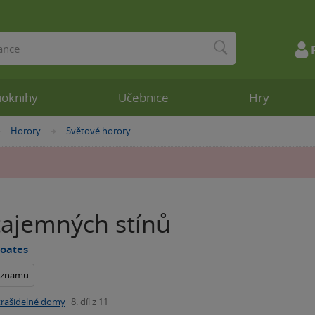
ioknihy
Učebnice
Hry
Horory
Světové horory
»
»
ajemných stínů
Coates
seznamu
trašidelné domy
8. díl z 11