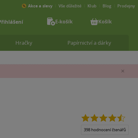
Akce a slevy
Vše důležité
Klub
Blog
Prodejny
E-košík
Košík
Přihlášení
Hračky
Papírnictví a dárky
Zav
4.5
z
5
398 hodnocení čtenářů
hvězdi