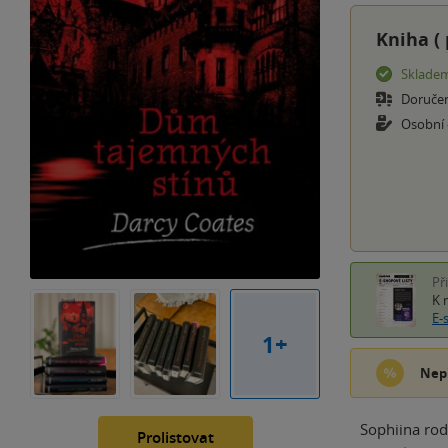
Kniha (
Sklade
Doruče
Osobní
Př
K 
E-
1+
Nep
Sophiina rod
Prolistovat