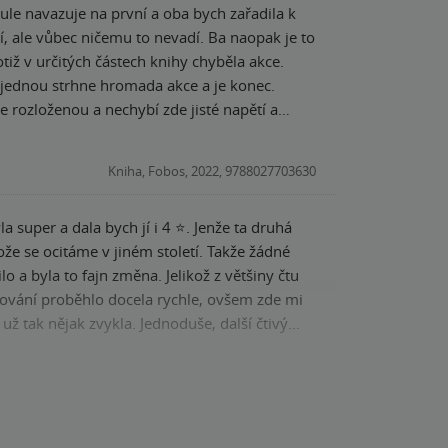
le navazuje na první a oba bych zařadila k
í, ale vůbec ničemu to nevadí. Ba naopak je to
ajednou strhne hromada akce a je konec.
á a velmi urputně se snaží vyřešit záhadu do
Kniha, Fobos, 2022, 9788027703630
ani zde tomu není jinak. Takže jsem vlastně
o strašidelného domu se s Darcy potkáme příště.
 super a dala bych jí i 4 ⭐️. Jenže ta druhá
n změna. Jelikož z většiny čtu
lování proběhlo docela rychle, ovšem zde mi
už tak nějak zvykla. Jednoduše, další čtivý
čajíček, ale to mi na tom právě vyhovuje.
ujít žádnou knihu. Pro nás posery je to ideál.
Kniha, Fobos, 2022, 9788027703630