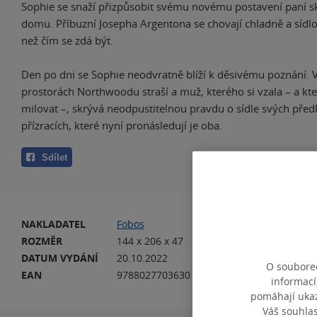
Sophie se snaží přizpůsobit svému novému postavení paní sk
domu. Příbuzní Josepha Argentona se chovají chladně a sídlo 
než čím se zdá být.
Den po dni se Sophie neodvratně blíží k děsivému poznání. 
prostorách Northwoodu straší a muž, kterého si vzala – a kt
milovat –, skrývá neodpustitelnou pravdu o sídle svých pře
přízracích, které nyní pronásledují je oba.
Sdílet
NAKLADATEL
Fobos
VA
ROZMĚR
144 x 206 x 47
HM
DATUM VYDÁNÍ
20.10.2022
JA
O souborec
EAN
9788027703630
informací
pomáhají ukazo
Váš souhla