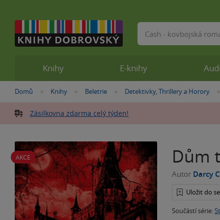
Vyhledávání
Knihy
E-knihy
Aud
Nacházíte
Domů
Knihy
Beletrie
Detektivky, Thrillery a Horory
»
»
»
se
zde:
Zásilkovna zdarma celý týden!
Dům t
AKCE
Autor
Darcy 
Uložit do 
Součástí série:
S