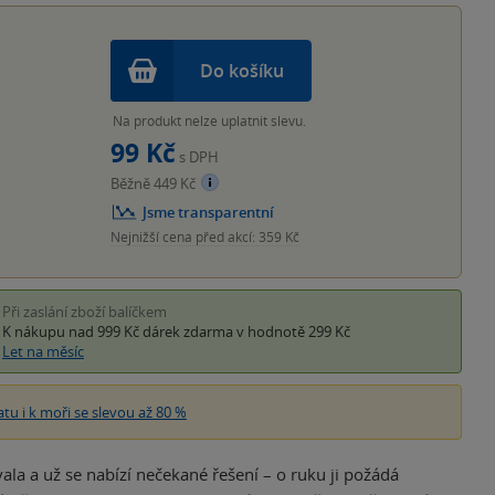
Do košíku
Na produkt nelze uplatnit slevu.
99 Kč
s DPH
Běžně 449 Kč
Jsme transparentní
Nejnižší cena před akcí: 359 Kč
Při zaslání zboží balíčkem
K nákupu nad 999 Kč
dárek zdarma
v hodnotě 299 Kč
Let na měsíc
atu i k moři se slevou až 80 %
vala a už se nabízí nečekané řešení – o ruku ji požádá