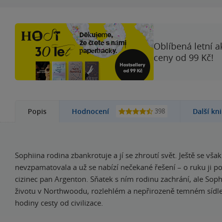
Oblíbená letní a
ceny od 99 Kč!
398
Popis
Hodnocení
Další kn
Sophiina rodina zbankrotuje a jí se zhroutí svět. Ještě se však
nevzpamatovala a už se nabízí nečekané řešení – o ruku ji p
cizinec pan Argenton. Sňatek s ním rodinu zachrání, ale Soph
životu v Northwoodu, rozlehlém a nepřirozeně temném sídl
hodiny cesty od civilizace.