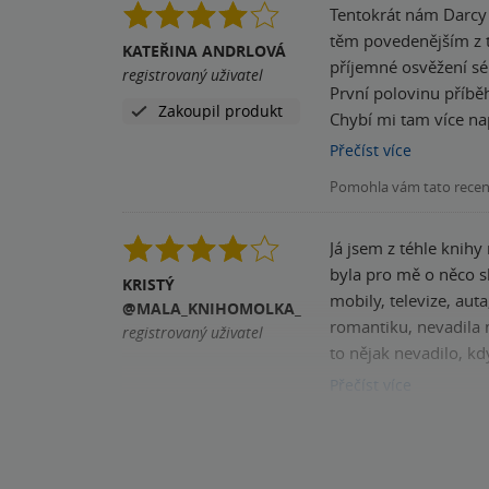
Tentokrát nám Darcy 
těm povedenějším z té
KATEŘINA ANDRLOVÁ
příjemné osvěžení série. Za mě byl 
registrovaný uživatel
První polovinu příbě
Zakoupil produkt
Chybí mi tam více napětí na které jsem u Darcy z
očekávání ak se situa
Přečíst
více
které se díky sňatku zaplete. Poměrně
Pomohla vám tato rece
zmiňovat. Stejně tak
Já jsem z téhle knihy
byla pro mě o něco slabší. Ale zpět na začátek, tento díl je docela jiný než ostatní, protože se ocitáme 
KRISTÝ
mobily, televize, auta, k
@MALA_KNIHOMOLKA_
romantiku, nevadila 
registrovaný uživatel
to nějak nevadilo, kd
strašidelný dům z jej
Přečíst
více
Alespoň můžu číst i v
Pomohla vám tato rece
Mimochodem, konec opět stejný.
příběhem.