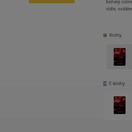
bohatý cizin
sídle, vzdál
Knihy
E-knihy