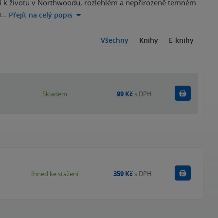
udí k životu v Northwoodu, rozlehlém a nepřirozeně temném
mu…
Přejít na celý popis
Všechny
Knihy
E-knihy
Do košík
Skladem
99 Kč
s DPH
Koupit
Ihned ke stažení
359 Kč
s DPH