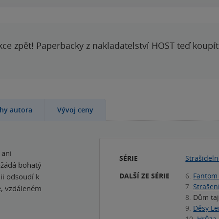
kce zpět! Paperbacky z nakladatelství HOST teď koupí
ihy autora
Vývoj ceny
 ani
SÉRIE
Strašidel
ožádá bohatý
DALŠÍ ZE SÉRIE
6.
Fantom
ii odsoudí k
7.
Strašen
e, vzdáleném
8.
Dům ta
9.
Děsy Le
10.
Hrůza 