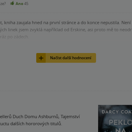
nze?
Ano
45
a hned na první stránce a do konce nepustila. Není to klasický strašidelný dům, trochu jiný styl se
ek jsem zvyklá například od Erskine, asi proto mě to neodradilo. Prostředí vraku lodi super,
ráz po zádech.
nze?
Ano
44
Načíst další hodnocení
sellerů Duch Domu Ashburnů, Tajemství
uctu dalších hororových titulů.