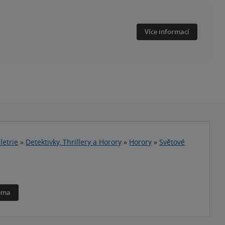
Více informací
letrie
»
Detektivky, Thrillery a Horory
»
Horory
»
Světové
téma