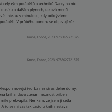
 dusíku a dalších plynech, taková menší
 potápěči. V průběhu ponoru se objevují různé
y to bylo podstatně lepší, protože tu tmu,
i se postupně dozvídáme, co se na lodi dělo a
Kniha, Fobos, 2023, 9788027721375
vy nejsou ničím neobvyklé, takže vás to k nim
měr, proto dávám 3,5⭐️ z 5.
Kniha, Fobos, 2023, 9788027721375
Alespon novejsi tvorba nez strasidelne domy.
nena kniha, dava ctenari moznost pribeh
mile prekvapila. Nerikam, ze jsem ji cetla
 A to se mi zas tak casto u knih nestava.