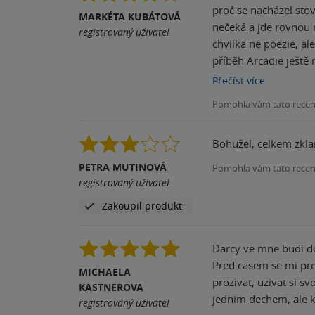
proč se nacházel stovky kilometrů od své zamý
MARKÉTA KUBÁTOVÁ
nečeká a jde rovnou 
registrovaný uživatel
chvilka ne poezie, ale chemie a je doce
příběh Arcadie ještě
zvláštnosti, které ne
Přečíst
více
kam nedosáhne denní s
Pomohla vám tato rece
mezitím potápěči odkr
nijak zvlášť netáhne, ale ani vám nevadí. Závěrem mužů jen říct, 
Bohužel, celkem zkla
"bojujete" a to je na
PETRA MUTINOVÁ
Pomohla vám tato rece
registrovaný uživatel
Zakoupil produkt
Darcy ve mne budi do
Pred casem se mi pre
MICHAELA
prozivat, uzivat si s
KASTNEROVA
jednim dechem, ale kd
registrovaný uživatel