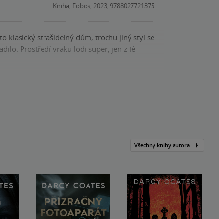
Kniha, Fobos, 2023, 9788027721375
 jen z té
Kniha, Fobos, 2023, 9788027721375
Všechny knihy autora