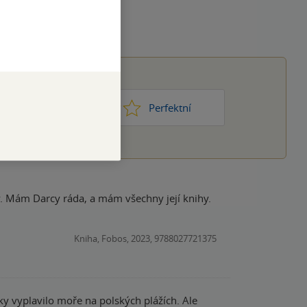
1
2
3
4
5
Nic moc
Perfektní
y. Mám Darcy ráda, a mám všechny její knihy.
Kniha, Fobos, 2023, 9788027721375
vyplavilo moře na polských plážích. Ale