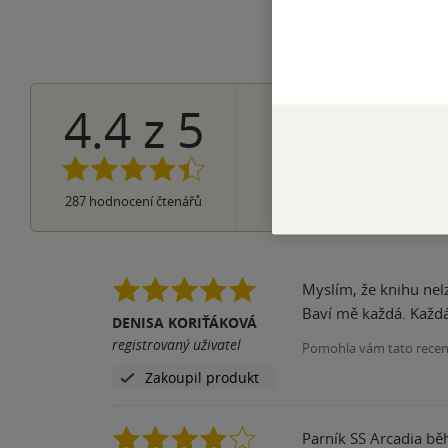
4.4
z
5
181×
5 hvězdi
64×
4 hvězdičky
30×
3 hvězdičky
6×
2 hvězdičky
6×
287
hodnocení čtenářů
1 hvezdička
Myslím, že knihu nel
Baví mě každá. Každá j
DENISA KORIŤÁKOVÁ
registrovaný uživatel
Pomohla vám tato rece
Zakoupil produkt
Parník SS Arcadia běh