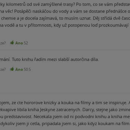
šlené trasy? Po tom, co se vám představí celý tým potápěčů a techniků Darcy na nic
na věc! Potápěči naskáčou do vody a vám se dostane přednášce o
la zajímavá, to musím uznat. Děj střídá dvě časové linie, tu v minulosti, kdy odkrýváme
 na vodě a tu v přítomnosti, kdy už potopenou loď prozkoumávají
jsou nijak zvlášť hororové. Ve filmovém zpracování si myslím, že b
větlo si člověk nedokáže jen tak představit. V té historické část
nze?
Ano
52
ývají různá zákoutí a snaží se pochopit co se tehdy stalo. Posta
že jde o klasickou Coates, do posledních chvil netušíte, s čím
mání. Tuto knihu řadím mezi slabší autorčina díla.
 ní to dobré. Jako celek bych knihu ohodnotila na takový lepší prů
nze?
Ano
50.5
jem, ze cte hororove knizky a kouka na filmy a tim se inspiruje. 
kvapive libila kniha Jeskyne zatracenych. Darcy, stejne jako zmi
vou predstavivost. Necekala jsem od ni podvodni knihu a kniha me 
ykoliv jsem ji cetla, pripadala jsem si, jako kdyz koukam na film.