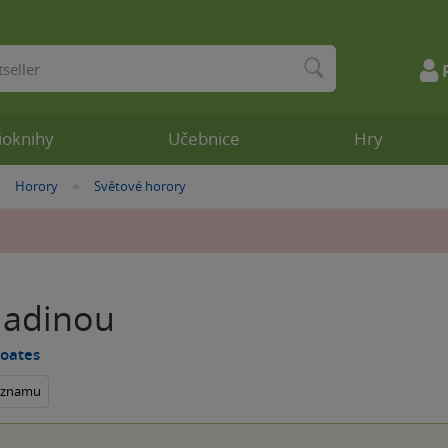
ioknihy
Učebnice
Hry
Horory
Světové horory
»
»
ladinou
Coates
seznamu