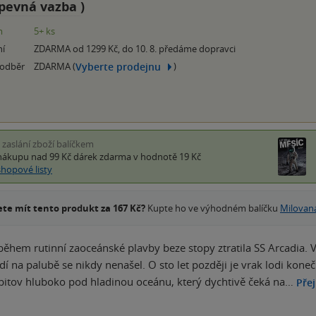
pevná vazba
)
m
5+ ks
ní
ZDARMA od 1299 Kč, do 10. 8. předáme dopravci
Vyberte prodejnu
 odběr
ZDARMA (
)
i zaslání zboží balíčkem
nákupu nad 99 Kč
dárek zdarma
v hodnotě 19 Kč
shopové listy
te mít tento produkt za 167 Kč?
Kupte ho ve výhodném balíčku
Milovan
 během rutinní zaoceánské plavby beze stopy ztratila SS Arcadia. 
idí na palubě se nikdy nenašel. O sto let později je vrak lodi kon
bitov hluboko pod hladinou oceánu, který dychtivě čeká na…
Přej