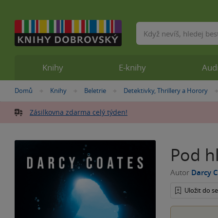
Vyhledávání
Knihy
E-knihy
Aud
Nacházíte
Domů
Knihy
Beletrie
Detektivky, Thrillery a Horory
»
»
»
se
zde:
Zásilkovna zdarma celý týden!
Pod h
Autor
Darcy 
Uložit do 