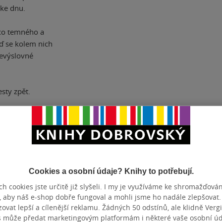
 ke dnu.
ěco temného a
ď se kolem nich
evýslovné
sty zpět.
ZBA
pevná vazba
POČET ST
Cookies a osobní údaje? Knihy to potřebují.
OTNOST
518 g
VYDÁNÍ
ZYK
čeština
ISBN
h cookies jste určitě již slyšeli. I my je využíváme ke shromažďován
, aby náš e-shop dobře fungoval a mohli jsme ho nadále zlepšovat
vat lepší a cílenější reklamu. Žádných 50 odstínů, ale klidně Vergil
s může předat marketingovým platformám i některé vaše osobní úda