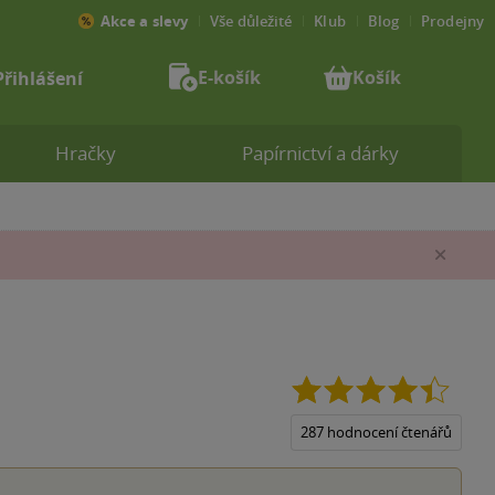
Akce a slevy
Vše důležité
Klub
Blog
Prodejny
E-košík
Košík
Přihlášení
Hračky
Papírnictví a dárky
Zav
4.4
z
5
287 hodnocení čtenářů
hvězdi