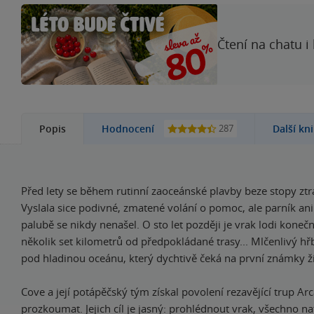
Čtení na chatu i
287
Popis
Hodnocení
Další kn
Před lety se během rutinní zaoceánské plavby beze stopy ztra
Vyslala sice podivné, zmatené volání o pomoc, ale parník ani 
palubě se nikdy nenašel. O sto let později je vrak lodi koneč
několik set kilometrů od předpokládané trasy... Mlčenlivý h
pod hladinou oceánu, který dychtivě čeká na první známky ž
Cove a její potápěčský tým získal povolení rezavějící trup Ar
prozkoumat. Jejich cíl je jasný: prohlédnout vrak, všechno na