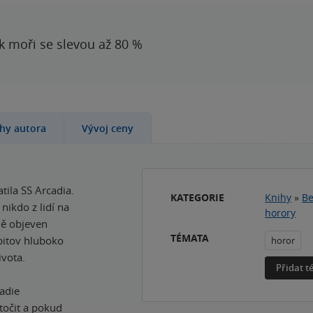
 k moři se slevou až 80 %
ihy autora
Vývoj ceny
tila SS Arcadia.
KATEGORIE
Knihy
»
Be
nikdo z lidí na
horory
ně objeven
TÉMATA
řbitov hluboko
horor
ivota.
Přidat 
cadie
točit a pokud