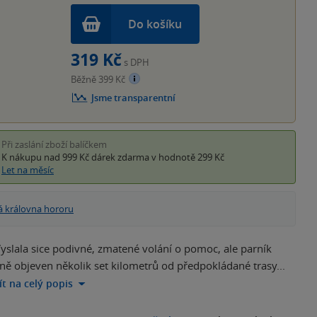
Do košíku
319 Kč
s DPH
Běžně 399 Kč
Jsme transparentní
Při zaslání zboží balíčkem
K nákupu nad 999 Kč
dárek zdarma
v hodnotě 299 Kč
Let na měsíc
á královna hororu
Vyslala sice podivné, zmatené volání o pomoc, ale parník
ečně objeven několik set kilometrů od předpokládané trasy...
ít na celý popis