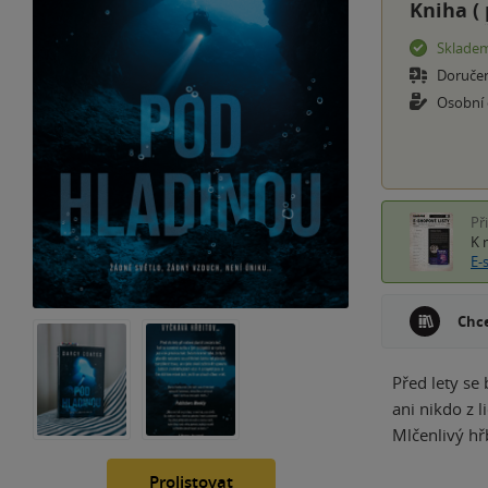
Kniha (
Sklade
Doruče
Osobní
Př
K 
E-
Chce
Před lety se
ani nikdo z l
Mlčenlivý hř
Prolistovat