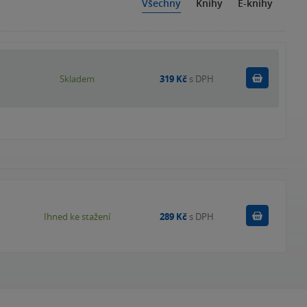
Všechny
Knihy
E-knihy
Do košík
Skladem
319 Kč
s DPH
Koupit
Ihned ke stažení
289 Kč
s DPH