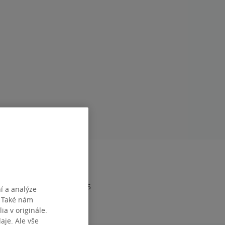
RAN
408
1
978-80-277-2137-5
í a analýze
. Také nám
ia v originále.
je. Ale vše