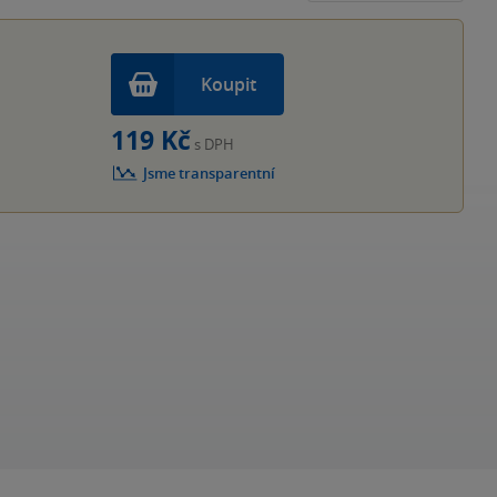
hvěz
Koupit
119 Kč
s DPH
Jsme transparentní