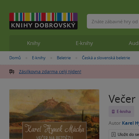
Vyhledávání
Knihy
E-knihy
Aud
Nacházíte
Domů
E-knihy
Beletrie
Česká a slovenská beletrie
»
»
»
se
zde:
Zásilkovna zdarma celý týden!
Večer
E-kniha
Autor
Karel 
Uložit do 