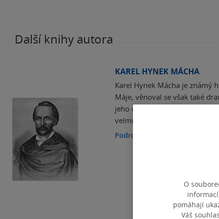
Další knihy autora
KAREL HYNEK MÁCHA
Karel Hynek Mácha je známý h
Máje, věnoval se však také dra
jeho dílem je román Cikáni. Ná
velmi mlád.
Podrobnosti
O souborec
informací
pomáhají ukazo
Váš souhla