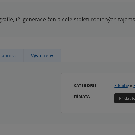
grafie, tři generace žen a celé století rodinných tajem
y autora
Vývoj ceny
KATEGORIE
E-knihy
»
TÉMATA
Přidat 