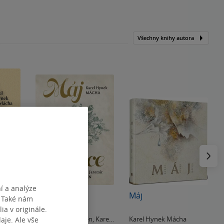
Všechny knihy autora
Následu
í a analýze
Máj / Kytice
Máj
. Také nám
ia v originále.
Karel Jaromír Erben
,
Karel
Karel Hynek Mácha
je. Ale vše