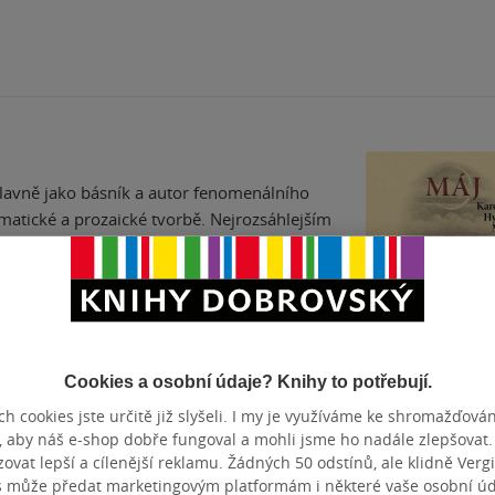
lavně jako básník a autor fenomenálního
matické a prozaické tvorbě. Nejrozsáhlejším
š největší český romantik, který zemřel
Cookies a osobní údaje? Knihy to potřebují.
h cookies jste určitě již slyšeli. I my je využíváme ke shromažďován
Máj
, aby náš e-shop dobře fungoval a mohli jsme ho nadále zlepšovat
vat lepší a cílenější reklamu. Žádných 50 odstínů, ale klidně Vergil
Karel Hynek Mácha
s může předat marketingovým platformám i některé vaše osobní úda