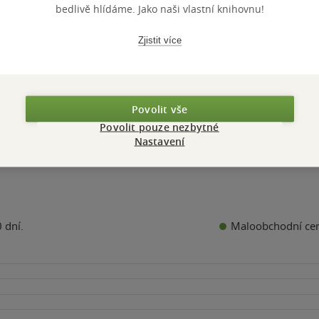
4.0
bedlivě hlídáme. Jako naši vlastní knihovnu!
z
měkká vazba
5
hvězdiček
99 Kč
Zjistit více
Běžně
129 Kč
Do košíku
Povolit vše
Povolit pouze nezbytné
Nastavení
Maloobchodní ce
 dní.