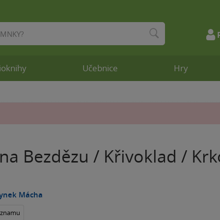
ioknihy
Učebnice
Hry
 na Bezdězu / Křivoklad / Kr
Hynek Mácha
seznamu