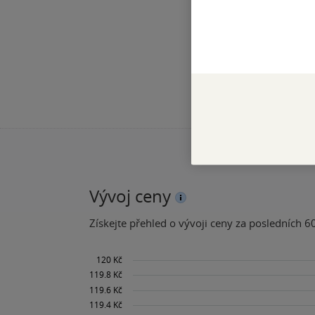
Vývoj ceny
Získejte přehled o vývoji ceny za posledních 60