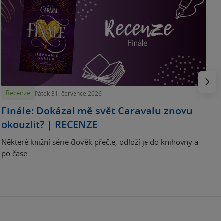
„
p
H
e
Násled
Recenze
Pátek 31. července 2026
Finále: Dokázal mě svět Caravalu znovu
okouzlit? | RECENZE
Některé knižní série člověk přečte, odloží je do knihovny a
po čase...