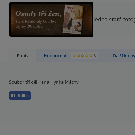
Jedna stará foto
0
Popis
Hodnocení
Další knih
Soubor tří děl Karla Hynka Máchy.
Sdílet