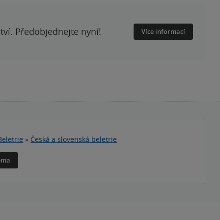
ství. Předobjednejte nyní!
Více informací
Beletrie
»
Česká a slovenská beletrie
téma