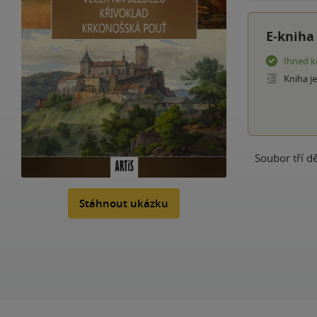
E-kniha
Ihned k
Kniha j
Soubor tří d
Stáhnout ukázku