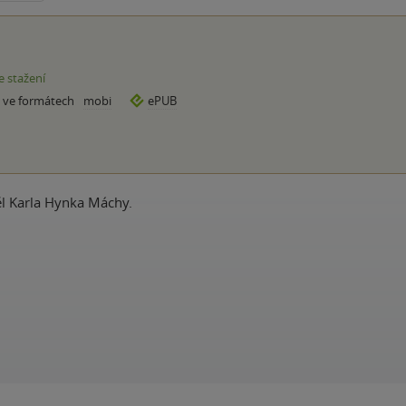
e stažení
e ve formátech
mobi
ePUB
ěl Karla Hynka Máchy.