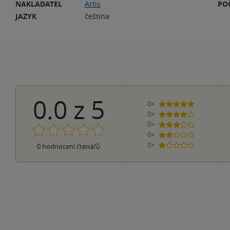
NAKLADATEL
Artis
PO
JAZYK
čeština
0.0
z
5
0×
5 hvězdiček
0×
4 hvězdičky
0×
3 hvězdičky
0×
2 hvězdičky
0×
0
hodnocení čtenářů
1 hvezdička