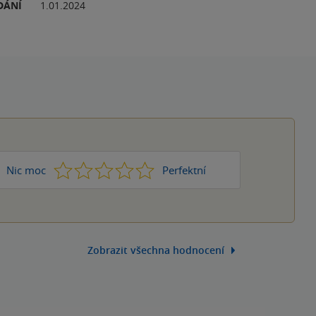
DÁNÍ
1.01.2024
1
2
3
4
5
Nic moc
Perfektní
Zobrazit všechna hodnocení