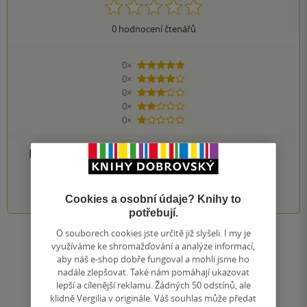
0
hodnocení čtenářů
0×
5 hvězdiček
0×
4 hvězdičky
0×
3 hvězdičky
0×
2 hvězdičky
0×
1 hvezdička
PŘIDEJTE SVÉ HODNOCENÍ PRODUKTU
1
2
3
4
5
Cookies a osobní údaje? Knihy to
potřebují.
O souborech cookies jste určitě již slyšeli. I my je
Zobrazit všechna hodnocení
využíváme ke shromažďování a analýze informací,
aby náš e-shop dobře fungoval a mohli jsme ho
nadále zlepšovat. Také nám pomáhají ukazovat
Přidat hodnocení
lepší a cílenější reklamu. Žádných 50 odstínů, ale
klidně Vergilia v originále. Váš souhlas může předat