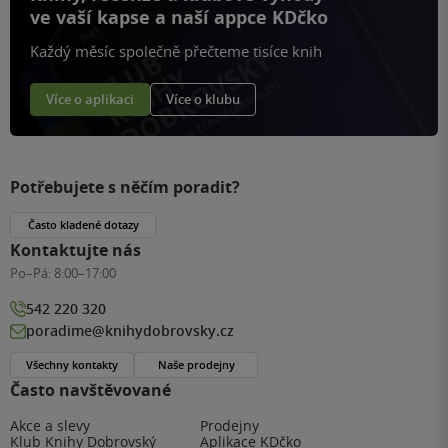
ve vaší kapse a naší appce KDčko
Každý měsíc společně přečteme tisíce knih
Více o aplikaci
Více o klubu
Potřebujete s něčím poradit?
Často kladené dotazy
Kontaktujte nás
Po–Pá:
8:00–17:00
542 220 320
poradime@knihydobrovsky.cz
Všechny kontakty
Naše prodejny
Často navštěvované
Akce a slevy
Prodejny
Klub Knihy Dobrovský
Aplikace KDčko