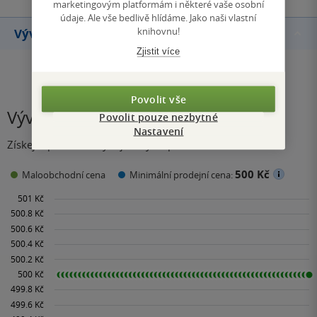
marketingovým platformám i některé vaše osobní
údaje. Ale vše bedlivě hlídáme. Jako naši vlastní
knihovnu!
Vývoj ceny
Zjistit více
Povolit vše
Vývoj ceny
Povolit pouze nezbytné
Nastavení
Získejte přehled o vývoji ceny za posledních 60 dní.
500 Kč
Maloobchodní cena
Minimální prodejní cena: