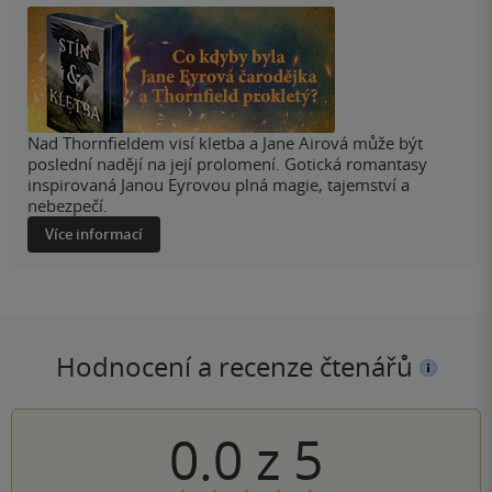
Nad Thornfieldem visí kletba a Jane Airová může být
poslední nadějí na její prolomení. Gotická romantasy
inspirovaná Janou Eyrovou plná magie, tajemství a
nebezpečí.
Více informací
Hodnocení a recenze čtenářů
0.0
z
5