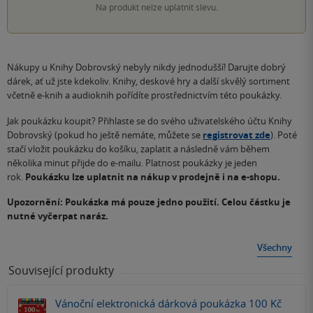
Na produkt nelze uplatnit slevu.
Nákupy u Knihy Dobrovský nebyly nikdy jednodušší! Darujte dobrý
dárek, ať už jste kdekoliv. Knihy, deskové hry a další skvělý sortiment
včetně e-knih a audioknih pořídíte prostřednictvím této poukázky.
Jak poukázku koupit? Přihlaste se do svého uživatelského účtu Knihy
Dobrovský (pokud ho ještě nemáte, můžete se
registrovat zde
). Poté
stačí vložit poukázku do košíku, zaplatit a následně vám během
několika minut přijde do e-mailu. Platnost poukázky je jeden
rok.
Pouk
á
zku lze uplatnit na n
á
kup v prodejn
ě i na e-shopu.
Upozornění: Poukázka má pouze jedno použití. Celou částku je
nutné vyčerpat naráz.
Všechny
Související produkty
Vánoční elektronická dárková poukázka 100 Kč