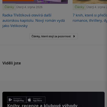
Články
Články
Úterý 4. srpna 2026
Úterý 4. srpna
Radka Třeštíková otevírá další
7 knih, které si přečí
autorskou kapitolu. Nový román vydá
romance, thrillery, d
jako Velikovsky
Články, které stojí za pozornost
Viděli jste
Knihy, recenze a klubové výhody