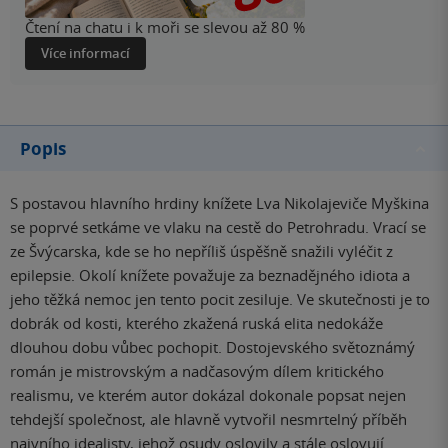
Čtení na chatu i k moři se slevou až 80 %
Více informací
Popis
S postavou hlavního hrdiny knížete Lva Nikolajeviče Myškina
se poprvé setkáme ve vlaku na cestě do Petrohradu. Vrací se
ze Švýcarska, kde se ho nepříliš úspěšně snažili vyléčit z
epilepsie. Okolí knížete považuje za beznadějného idiota a
jeho těžká nemoc jen tento pocit zesiluje. Ve skutečnosti je to
dobrák od kosti, kterého zkažená ruská elita nedokáže
dlouhou dobu vůbec pochopit. Dostojevského světoznámý
román je mistrovským a nadčasovým dílem kritického
realismu, ve kterém autor dokázal dokonale popsat nejen
tehdejší společnost, ale hlavně vytvořil nesmrtelný příběh
naivního idealisty, jehož osudy oslovily a stále oslovují