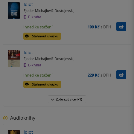
Idiot
Fjodor Michajlovič Dostojevskij
E-kniha
Koupit
Ihned ke stažení
199 Kč
s DPH
Stáhnout ukázku
Idiot
Fjodor Michajlovič Dostojevskij
E-kniha
Koupit
Ihned ke stažení
229 Kč
s DPH
Stáhnout ukázku
Zobrazit
více
(+1)
Audioknihy
Idiot