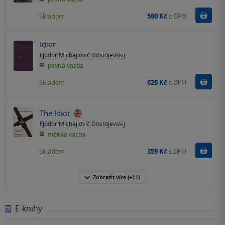
Do k
Skladem
580 Kč
s DPH
Idiot
Fjodor Michajlovič Dostojevskij
pevná vazba
Do k
Skladem
626 Kč
s DPH
The Idiot
Fjodor Michajlovič Dostojevskij
měkká vazba
Do k
Skladem
359 Kč
s DPH
Zobrazit
více
(+11)
E-knihy