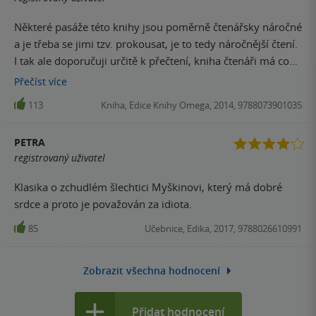
Některé pasáže této knihy jsou poměrně čtenářsky náročné
a je třeba se jimi tzv. prokousat, je to tedy náročnější čtení.
I tak ale doporučuji určitě k přečtení, kniha čtenáři má co
dát a obohatí jej.
Přečíst
více
113
Kniha, Edice Knihy Omega, 2014, 9788073901035
PETRA
registrovaný uživatel
Klasika o zchudlém šlechtici Myškinovi, který má dobré
srdce a proto je považován za idiota.
85
Učebnice, Edika, 2017, 9788026610991
Zobrazit všechna hodnocení
Přidat hodnocení