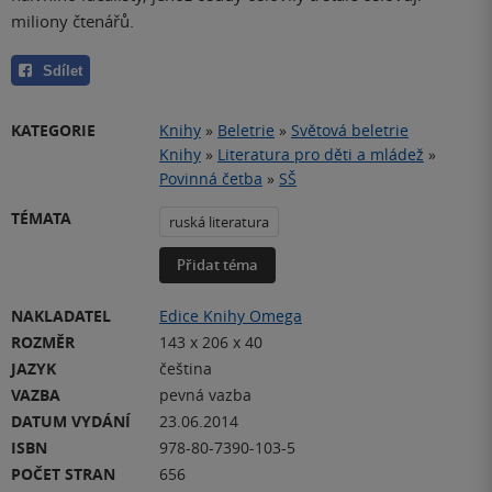
miliony čtenářů.
Sdílet
KATEGORIE
Knihy
»
Beletrie
»
Světová beletrie
Knihy
»
Literatura pro děti a mládež
»
Povinná četba
»
SŠ
TÉMATA
ruská literatura
Přidat téma
NAKLADATEL
Edice Knihy Omega
ROZMĚR
143 x 206 x 40
JAZYK
čeština
VAZBA
pevná vazba
DATUM VYDÁNÍ
23.06.2014
ISBN
978-80-7390-103-5
POČET STRAN
656