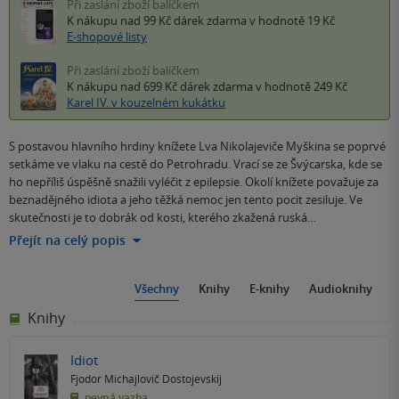
Při zaslání zboží balíčkem
K nákupu nad 99 Kč
dárek zdarma
v hodnotě 19 Kč
E-shopové listy
Při zaslání zboží balíčkem
K nákupu nad 699 Kč
dárek zdarma
v hodnotě 249 Kč
Karel IV. v kouzelném kukátku
S postavou hlavního hrdiny knížete Lva Nikolajeviče Myškina se poprvé
setkáme ve vlaku na cestě do Petrohradu. Vrací se ze Švýcarska, kde se
ho nepříliš úspěšně snažili vyléčit z epilepsie. Okolí knížete považuje za
beznadějného idiota a jeho těžká nemoc jen tento pocit zesiluje. Ve
skutečnosti je to dobrák od kosti, kterého zkažená ruská…
Přejít na celý popis
Všechny
Knihy
E-knihy
Audioknihy
Knihy
Idiot
Fjodor Michajlovič Dostojevskij
pevná vazba