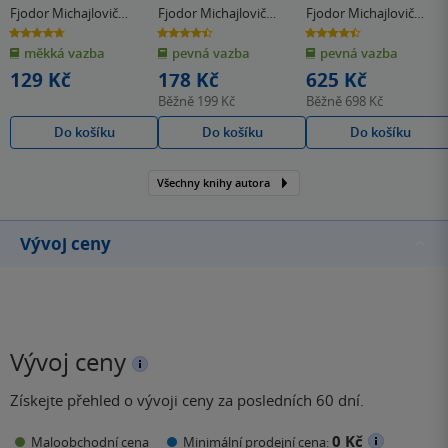
Fjodor Michajlovič
Fjodor Michajlovič
Fjodor Michajlovič
Dostojevskij
Dostojevskij
Dostojevskij
4.7
4.5
4.5
z
z
z
měkká vazba
pevná vazba
pevná vazba
5
5
5
hvězdiček
hvězdiček
hvězdiček
129 Kč
178 Kč
625 Kč
Běžně
199 Kč
Běžně
698 Kč
Do košíku
Do košíku
Do košíku
Všechny knihy autora
Vývoj ceny
Vývoj ceny
Získejte přehled o vývoji ceny za posledních 60 dní.
0 Kč
Maloobchodní cena
Minimální prodejní cena: