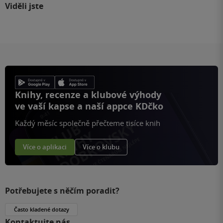
Viděli jste
Knihy, recenze a klubové výhody
ve vaší kapse a naší appce KDčko
Každý měsíc společně přečteme tisíce knih
Více o aplikaci
Více o klubu
Potřebujete s něčím poradit?
Často kladené dotazy
Kontaktujte nás