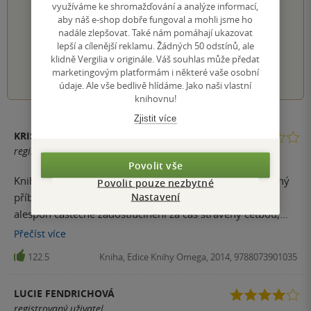
využíváme ke shromažďování a analýze informací,
PŘIDEJTE SVÉ HODNOCENÍ KNIHY
aby náš e-shop dobře fungoval a mohli jsme ho
Hodnocení našich knihkupců: 0.0 z 5
nadále zlepšovat. Také nám pomáhají ukazovat
lepší a cílenější reklamu. Žádných 50 odstínů, ale
klidně Vergilia v originále. Váš souhlas může předat
1
2
3
4
5
marketingovým platformám i některé vaše osobní
údaje. Ale vše bedlivě hlídáme. Jako naši vlastní
knihovnu!
Zjistit více
KRISTÝNA
registrovaný uživatel
Povolit vše
Kniha je velmi známá a ceněná, za mě ovšem jde o nudný
Povolit pouze nezbytné
Nastavení
příběh, u kterého čekám na konec, který mi přinese
alespoň částečné zadostiučinění za čas strávený četbou,
bohužel ani to se nedostaví.
Přečíst
více
122.5
Kniha, Edice Knihy Omega, 2014, 9788073901035
LUCIE FENDRICHOVÁ
registrovaný uživatel