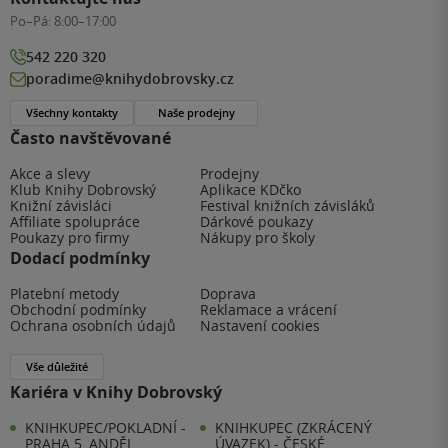
Po–Pá:
8:00–17:00
542 220 320
poradime@knihydobrovsky.cz
Všechny kontakty
Naše prodejny
Často navštěvované
Akce a slevy
Prodejny
Klub Knihy Dobrovský
Aplikace KDčko
Knižní závisláci
Festival knižních závisláků
Affiliate spolupráce
Dárkové poukazy
Poukazy pro firmy
Nákupy pro školy
Dodací podmínky
Platební metody
Doprava
Obchodní podmínky
Reklamace a vrácení
Ochrana osobních údajů
Nastavení cookies
Vše důležité
Kariéra v Knihy Dobrovský
KNIHKUPEC/POKLADNÍ -
KNIHKUPEC (ZKRÁCENÝ
PRAHA 5, ANDĚL
ÚVAZEK) - ČESKÉ