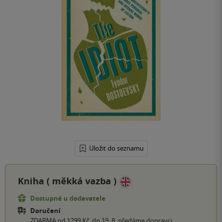
Uložit do seznamu
Kniha (
měkká vazba
)
Dostupné u dodavatele
Doručení
ZDARMA od 1299 Kč, do 19. 8. předáme dopravci