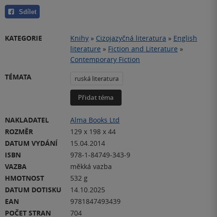
Sdílet
KATEGORIE
Knihy
»
Cizojazyčná literatura
»
English
literature
»
Fiction and Literature
»
Contemporary Fiction
TÉMATA
ruská literatura
Přidat téma
NAKLADATEL
Alma Books Ltd
ROZMĚR
129 x 198 x 44
DATUM VYDÁNÍ
15.04.2014
ISBN
978-1-84749-343-9
VAZBA
měkká vazba
HMOTNOST
532 g
DATUM DOTISKU
14.10.2025
EAN
9781847493439
POČET STRAN
704