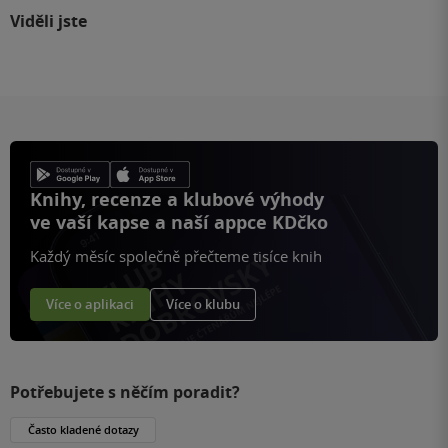
Viděli jste
Knihy, recenze a klubové výhody
ve vaší kapse a naší appce KDčko
Každý měsíc společně přečteme tisíce knih
Více o aplikaci
Více o klubu
Potřebujete s něčím poradit?
Často kladené dotazy