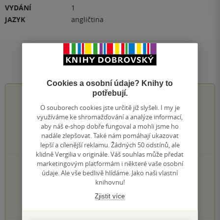
VYDÁNÍ
1
JAZYK
angličtina
Hodnocení a recenze čtenářů
Cookies a osobní údaje? Knihy to
potřebují.
4.1
z
5
O souborech cookies jste určitě již slyšeli. I my je
využíváme ke shromažďování a analýze informací,
aby náš e-shop dobře fungoval a mohli jsme ho
nadále zlepšovat. Také nám pomáhají ukazovat
21
hodnocení čtenářů
lepší a cílenější reklamu. Žádných 50 odstínů, ale
klidně Vergilia v originále. Váš souhlas může předat
marketingovým platformám i některé vaše osobní
11×
5 hvězdiček
údaje. Ale vše bedlivě hlídáme. Jako naši vlastní
4×
4 hvězdičky
knihovnu!
4×
3 hvězdičky
Zjistit více
2×
2 hvězdičky
0×
1 hvezdička