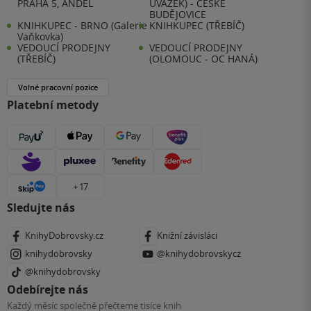
PRAHA 5, ANDĚL
ÚVAZEK) - ČESKÉ
BUDĚJOVICE
KNIHKUPEC - BRNO (Galerie
KNIHKUPEC (TŘEBÍČ)
Vaňkovka)
VEDOUCÍ PRODEJNY
VEDOUCÍ PRODEJNY
(TŘEBÍČ)
(OLOMOUC - OC HANÁ)
Volné pracovní pozice
Platební metody
+ 17
Sledujte nás
KnihyDobrovsky.cz
Knižní závisláci
knihydobrovsky
@knihydobrovskycz
@knihydobrovsky
Odebírejte nás
Každý měsíc společně přečteme tisíce knih