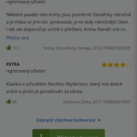
registrovaný uživatel
Některé pasáže této knihy jsou poměrně čtenářsky náročné
a je třeba se jimi tzv. prokousat, je to tedy náročnější čtení.
I tak ale doporučuji určitě k přečtení, kniha čtenáři má co
dát a obohatí jej.
Přečíst
více
112
Kniha, Edice Knihy Omega, 2014, 9788073901035
PETRA
registrovaný uživatel
Klasika o zchudlém šlechtici Myškinovi, který má dobré
srdce a proto je považován za idiota.
84
Učebnice, Edika, 2017, 9788026610991
Zobrazit všechna hodnocení