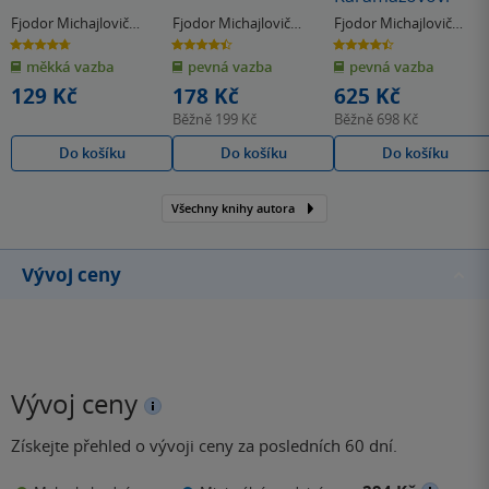
Fjodor Michajlovič
Fjodor Michajlovič
Fjodor Michajlovič
Dostojevskij
Dostojevskij
Dostojevskij
4.7
4.5
4.5
z
z
z
měkká vazba
pevná vazba
pevná vazba
5
5
5
hvězdiček
hvězdiček
hvězdiček
129 Kč
178 Kč
625 Kč
Běžně
199 Kč
Běžně
698 Kč
Do košíku
Do košíku
Do košíku
Všechny knihy autora
Vývoj ceny
Vývoj ceny
Získejte přehled o vývoji ceny za posledních 60 dní.