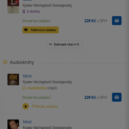
Fjodor Michajlovič Dostojevskij
E-kniha
Koupit
Ihned ke stažení
229 Kč
s DPH
Stáhnout ukázku
Zobrazit
více
(+1)
Audioknihy
Idiot
Fjodor Michajlovič Dostojevskij
Audiokniha
(mp3)
Koupit
Ihned ke stažení
229 Kč
s DPH
Přehrát ukázku
Idiot
Fjodor Michajlovič Dostojevskij