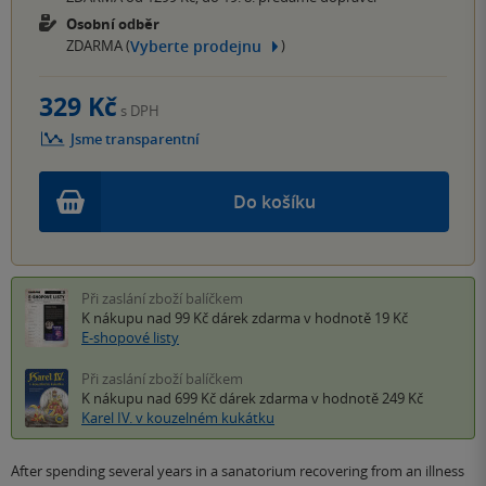
Osobní odběr
Vyberte prodejnu
ZDARMA (
)
329 Kč
s DPH
Jsme transparentní
Do košíku
Při zaslání zboží balíčkem
K nákupu nad 99 Kč
dárek zdarma
v hodnotě 19 Kč
E-shopové listy
Při zaslání zboží balíčkem
K nákupu nad 699 Kč
dárek zdarma
v hodnotě 249 Kč
Karel IV. v kouzelném kukátku
After spending several years in a sanatorium recovering from an illness