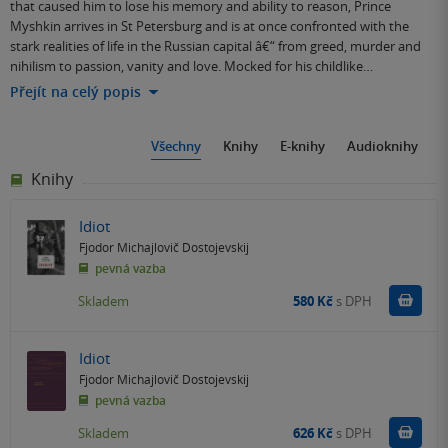
that caused him to lose his memory and ability to reason, Prince
Myshkin arrives in St Petersburg and is at once confronted with the
stark realities of life in the Russian capital â€“ from greed, murder and
nihilism to passion, vanity and love. Mocked for his childlike…
Přejít na celý popis
Všechny
Knihy
E-knihy
Audioknihy
Knihy
Idiot
Fjodor Michajlovič Dostojevskij
pevná vazba
Do k
Skladem
580 Kč
s DPH
Idiot
Fjodor Michajlovič Dostojevskij
pevná vazba
Do k
Skladem
626 Kč
s DPH