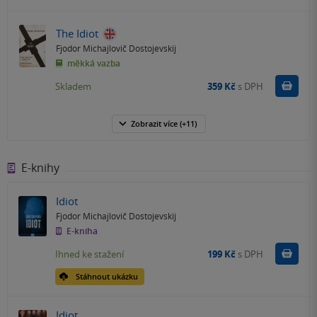
The Idiot
Fjodor Michajlovič Dostojevskij
měkká vazba
Do k
Skladem
359 Kč
s DPH
Zobrazit
více
(+11)
E-knihy
Idiot
Fjodor Michajlovič Dostojevskij
E-kniha
Koupit
Ihned ke stažení
199 Kč
s DPH
Stáhnout ukázku
Idiot