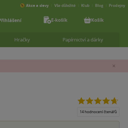
Akce a slevy
Vše důležité
Klub
Blog
Prodejny
E-košík
Košík
Přihlášení
Hračky
Papírnictví a dárky
Zav
4.7
z
5
14 hodnocení čtenářů
hvězd