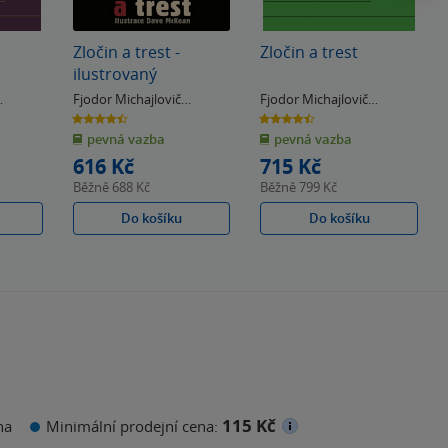
Zločin a trest -
Zločin a trest
ilustrovaný
Fjodor Michajlovič
Fjodor Michajlovič
Dostojevskij
,
Dave
Dostojevskij
4.5
4.5
z
z
McKean
pevná vazba
pevná vazba
5
5
hvězdiček
hvězdiček
616 Kč
715 Kč
Běžně
688 Kč
Běžně
799 Kč
Do košíku
Do košíku
115 Kč
na
Minimální prodejní cena: