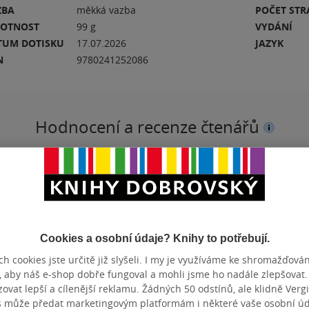
ZBA
měkká vazba
POČET ST
OTNOST
99 g
VYDÁNÍ
TUM DOTISKU
17.07.2026
JAZYK
N
9780241252086
Hodnocení a recenze čtenářů
k
PŘIDEJTE SVÉ HODNOCENÍ KNIHY
N
Hodnocení našich knihkupců: 0.0 z 5
Cookies a osobní údaje? Knihy to potřebují.
h cookies jste určitě již slyšeli. I my je využíváme ke shromažďován
, aby náš e-shop dobře fungoval a mohli jsme ho nadále zlepšovat
vat lepší a cílenější reklamu. Žádných 50 odstínů, ale klidně Vergil
užel moc krátká, příběh plyne rychle a i přesto se vám hlavní po
s může předat marketingovým platformám i některé vaše osobní úda