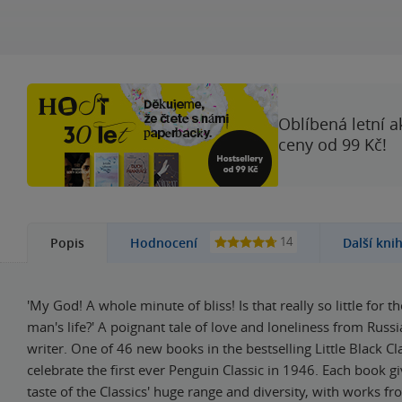
Oblíbená letní a
ceny od 99 Kč!
14
Popis
Hodnocení
Další kni
'My God! A whole minute of bliss! Is that really so little for t
man's life?' A poignant tale of love and loneliness from Russ
writer. One of 46 new books in the bestselling Little Black Cla
celebrate the first ever Penguin Classic in 1946. Each book g
taste of the Classics' huge range and diversity, with works f