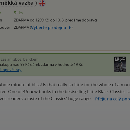
měkká vazba
)
m
5+ ks
ní
ZDARMA od 1299 Kč, do 10. 8. předáme dopravci
Vyberte prodejnu
 odběr
ZDARMA (
)
i zaslání zboží balíčkem
nákupu nad 99 Kč
dárek zdarma
v hodnotě 19 Kč
shopové listy
ole minute of bliss! Is that really so little for the whole of a man
er. One of 46 new books in the bestselling Little Black Classics se
ves readers a taste of the Classics' huge range…
Přejít na celý pop