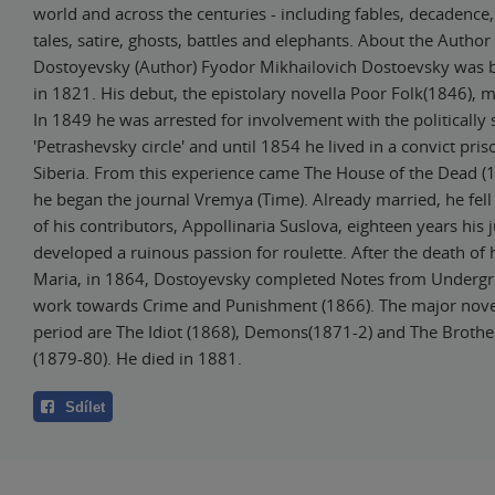
world and across the centuries - including fables, decadence, 
tales, satire, ghosts, battles and elephants. About the Autho
Dostoyevsky (Author) Fyodor Mikhailovich Dostoevsky was
in 1821. His debut, the epistolary novella Poor Folk(1846), 
In 1849 he was arrested for involvement with the politically
'Petrashevsky circle' and until 1854 he lived in a convict pri
Siberia. From this experience came The House of the Dead (
he began the journal Vremya (Time). Already married, he fell
of his contributors, Appollinaria Suslova, eighteen years his 
developed a ruinous passion for roulette. After the death of hi
Maria, in 1864, Dostoyevsky completed Notes from Underg
work towards Crime and Punishment (1866). The major novels
period are The Idiot (1868), Demons(1871-2) and The Broth
(1879-80). He died in 1881.
Sdílet