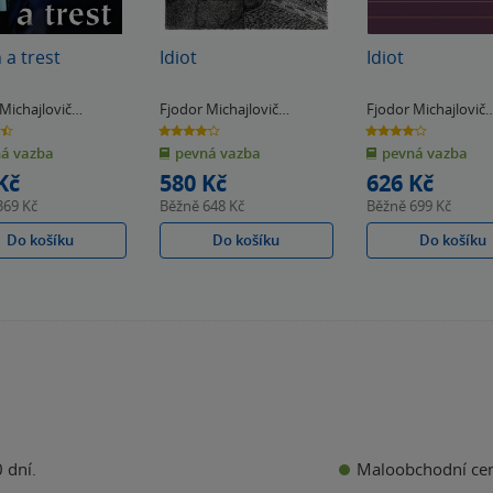
 a trest
Idiot
Idiot
Michajlovič
Fjodor Michajlovič
Fjodor Michajlovič
vskij
Dostojevskij
Dostojevskij
4.1
4.1
z
z
á vazba
pevná vazba
pevná vazba
5
5
k
hvězdiček
hvězdiček
Kč
580 Kč
626 Kč
369 Kč
Běžně
648 Kč
Běžně
699 Kč
Do košíku
Do košíku
Do košíku
Maloobchodní ce
 dní.