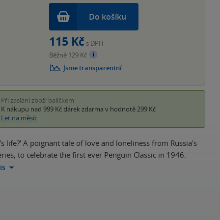
Do košíku
115 Kč
s DPH
Běžně 129 Kč
Jsme transparentní
Při zaslání zboží balíčkem
K nákupu nad 999 Kč
dárek zdarma
v hodnotě 299 Kč
Let na měsíc
's life?' A poignant tale of love and loneliness from Russia's
ries, to celebrate the first ever Penguin Classic in 1946.
is