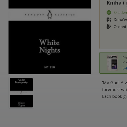
Kniha (
Sklade
Doruče
Osobní
Př
K 
E-
'My God! A wh
foremost writ
Each book gi