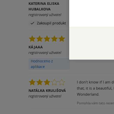
lidi, kteří chtějí začít
KATERINA ELISKA
HUBALKOVA
Pomohla vám tato rece
registrovaný uživatel
Zakoupil produkt
Genuinely my favouri
KÁJAAA
Pomohla vám tato rece
registrovaný uživatel
Hodnoceno z
aplikace
I don't know if I am d
that; it is a beautiful, but short love story. However, the second p
NATÁLKA KRULIŠOVÁ
Wonderland.
registrovaný uživatel
Pomohla vám tato rece