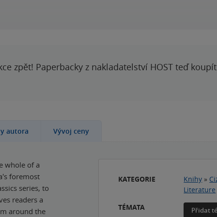
kce zpět! Paperbacky z nakladatelství HOST teď koupí
hy autora
Vývoj ceny
he whole of a
ia's foremost
KATEGORIE
Knihy
»
Ci
ssics series, to
Literature
ives readers a
TÉMATA
Přidat 
rom around the