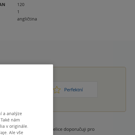
RAN
120
1
angličtina
1
2
3
4
5
ic moc
Perfektní
í a analýze
. Také nám
ia v originále.
stavy dostanou pod kůži, velice doporučuji pro
je. Ale vše