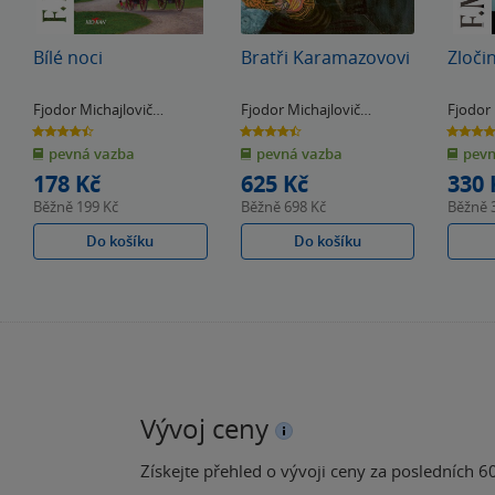
Bílé noci
Bratři Karamazovovi
Zločin
Fjodor Michajlovič
Fjodor Michajlovič
Fjodor 
Dostojevskij
Dostojevskij
Dostoje
4.5
4.5
4.5
z
z
z
pevná vazba
pevná vazba
pevn
5
5
5
hvězdiček
hvězdiček
hvězdiče
178 Kč
625 Kč
330 
Běžně
199 Kč
Běžně
698 Kč
Běžně
Do košíku
Do košíku
Vývoj ceny
Získejte přehled o vývoji ceny za posledních 60