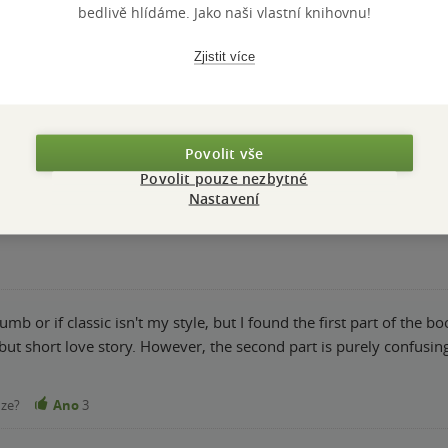
 s klasikou
bedlivě hlídáme. Jako naši vlastní knihovnu!
nze?
Ano
4
Zjistit více
te book of all time, it's short, well written and genuinely amaz
Povolit vše
Povolit pouze nezbytné
nze?
Ano
4
Nastavení
umb or if classic isn't my style, but I found the first part of the b
art is purely confusing. Felt like I was reading a 20-page Alice in
nze?
Ano
3