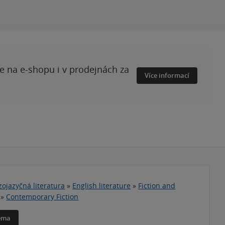
te na e-shopu i v prodejnách za
Více informací
zojazyčná literatura
»
English literature
»
Fiction and
»
Contemporary Fiction
téma