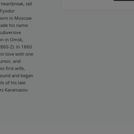
heartbreak, tall
r Fyodor
 born in Moscow
made his name.
 subversive
son in Omsk,
1860-2). In 1860
 in love with one
junior, and
s first wife,
round and began
 of his late
ers Karamazov