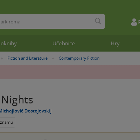
ioknihy
Učebnice
Hry
Fiction and Literature
Contemporary Fiction
»
»
 Nights
Michajlovič Dostojevskij
seznamu