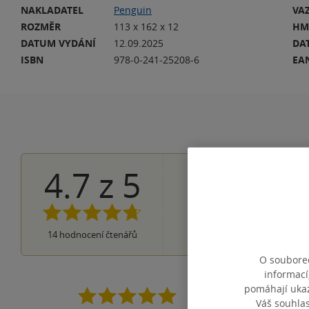
NAKLADATEL
Penguin
VA
ROZMĚR
113 x 162 x 12
HM
DATUM VYDÁNÍ
12.09.2025
DA
ISBN
978-0-241-25208-6
EA
4.7
z
5
11×
5 hvězdiče
2×
4 hvězdičky
1×
3 hvězdičky
0×
2 hvězdičky
0×
14
hodnocení čtenářů
1 hvezdička
O souborec
informací
pomáhají ukazo
krásná kniha, ale boh
Váš souhla