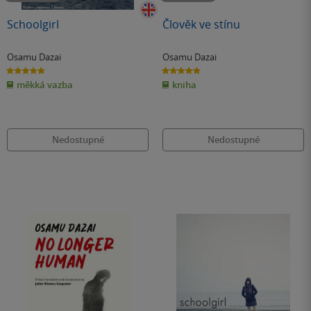
Schoolgirl
Člověk ve stínu
Osamu Dazai
Osamu Dazai
5.0
5.0
z
z
měkká vazba
kniha
5
5
hvězdiček
hvězdiček
Nedostupné
Nedostupné