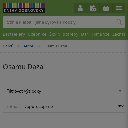
Vyhledávání
Bestsellery
Učebnice
Školní potřeby
Dark romance
Zachra
Nacházíte
Domů
Autoři
Osamu Dazai
»
»
se
zde:
Osamu Dazai
Filtrovat výsledky
Seřadit: