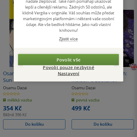
nadále zlepšovat. Také nám pomáhají ukazovat
lepší a cílenější reklamu. Žádných 50 odstínů, ale
klidně Vergilia v originále. Váš souhlas může předat
marketingovým platformám i některé vaše osobní
údaje. Ale vše bedlivě hlídáme. Jako naši vlastní
knihovnu!
Zjistit více
Povolit vše
Povolit pouze nezbytné
Osamu Dazai''s The Setting
Girl Who Became a Fish:
Nastavení
Sun
Maiden''s Bookshelf
Osamu Dazai
Osamu Dazai
0.0
0.0
z
z
měkká vazba
pevná vazba
5
5
hvězdiček
hvězdiček
354 Kč
499 Kč
Běžně
396 Kč
Do košíku
Do košíku