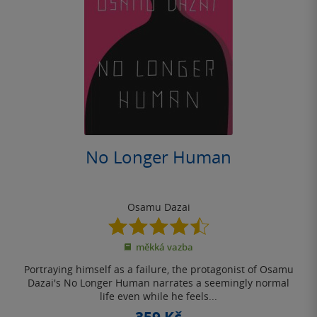
No Longer Human
Osamu Dazai
4.5
z
měkká vazba
5
hvězdiček
Portraying himself as a failure, the protagonist of Osamu
Dazai's No Longer Human narrates a seemingly normal
life even while he feels...