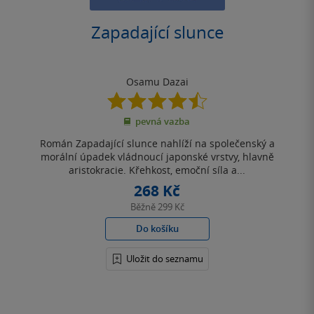
Zapadající slunce
Osamu Dazai
4.5
z
pevná vazba
5
hvězdiček
Román Zapadající slunce nahlíží na společenský a
morální úpadek vládnoucí japonské vrstvy, hlavně
aristokracie. Křehkost, emoční síla a...
268 Kč
Běžně
299 Kč
Do košíku
Uložit do seznamu