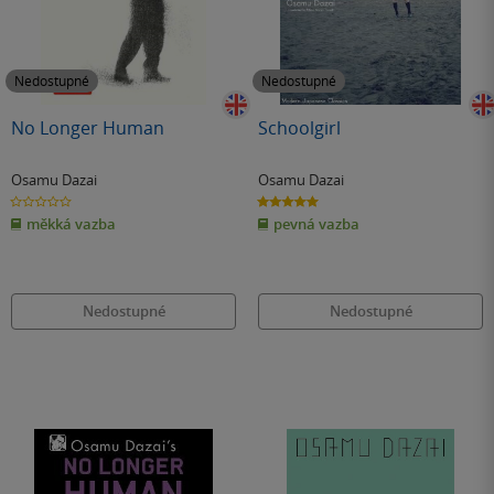
Nedostupné
Nedostupné
No Longer Human
Schoolgirl
Osamu Dazai
Osamu Dazai
0.0
5.0
z
z
měkká vazba
pevná vazba
5
5
hvězdiček
hvězdiček
Nedostupné
Nedostupné