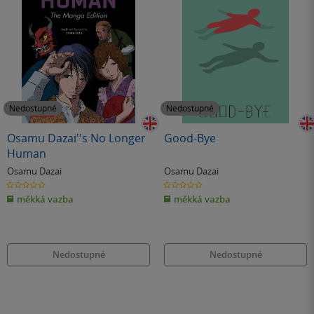
Nedostupné
Nedostupné
Osamu Dazai''s No Longer
Good-Bye
Human
Osamu Dazai
Osamu Dazai
0.0
0.0
z
z
měkká vazba
měkká vazba
5
5
hvězdiček
hvězdiček
Nedostupné
Nedostupné