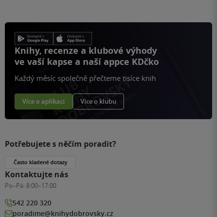
Knihy, recenze a klubové výhody
ve vaší kapse a naší appce KDčko
Každý měsíc společně přečteme tisíce knih
Více o aplikaci
Více o klubu
Potřebujete s něčím poradit?
Často kladené dotazy
Kontaktujte nás
Po–Pá:
8:00–17:00
542 220 320
poradime@knihydobrovsky.cz