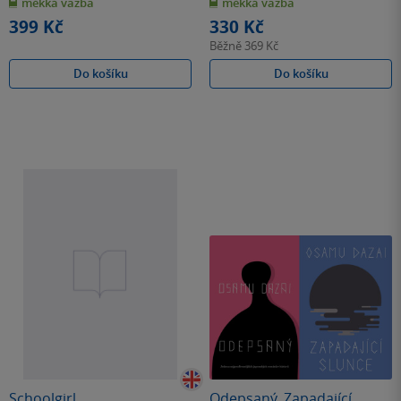
měkká vazba
měkká vazba
5
5
hvězdiček
hvězdiček
399 Kč
330 Kč
Běžně
369 Kč
Do košíku
Do košíku
Schoolgirl
Odepsaný. Zapadající