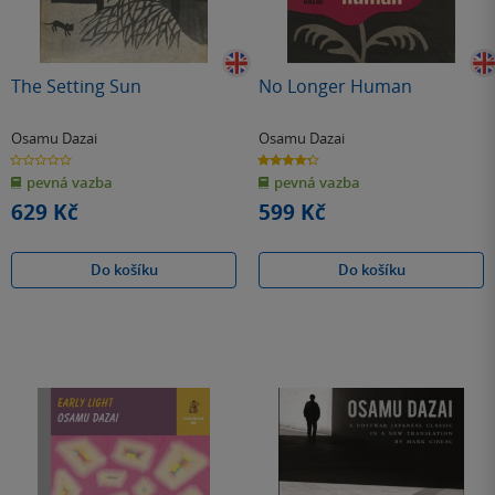
The Setting Sun
No Longer Human
Osamu Dazai
Osamu Dazai
0.0
4.3
z
z
pevná vazba
pevná vazba
5
5
hvězdiček
hvězdiček
629 Kč
599 Kč
Do košíku
Do košíku