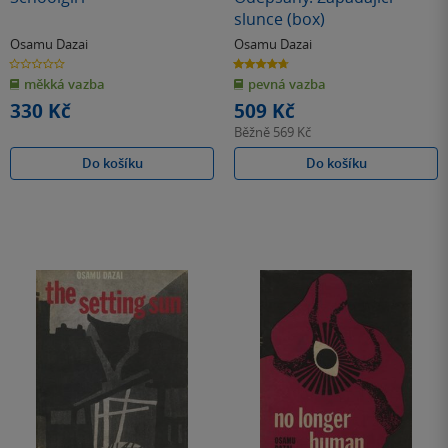
slunce (box)
Osamu Dazai
Osamu Dazai
0.0
4.7
z
z
měkká vazba
pevná vazba
5
5
hvězdiček
hvězdiček
330 Kč
509 Kč
Běžně
569 Kč
Do košíku
Do košíku