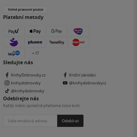
Volné pracovní pozice
Platební metody
+ 17
Sledujte nás
KnihyDobrovsky.cz
Knižní závisláci
knihydobrovsky
@knihydobrovskycz
@knihydobrovsky
Odebírejte nás
Každý měsíc společně přečteme tisíce knih
Odebírat