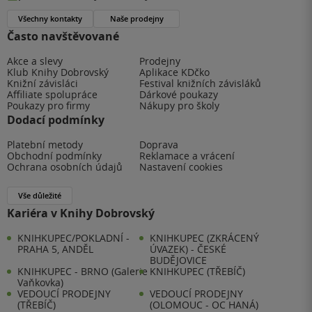
Všechny kontakty
Naše prodejny
Často navštěvované
Akce a slevy
Prodejny
Klub Knihy Dobrovský
Aplikace KDčko
Knižní závisláci
Festival knižních závisláků
Affiliate spolupráce
Dárkové poukazy
Poukazy pro firmy
Nákupy pro školy
Dodací podmínky
Platební metody
Doprava
Obchodní podmínky
Reklamace a vrácení
Ochrana osobních údajů
Nastavení cookies
Vše důležité
Kariéra v Knihy Dobrovský
KNIHKUPEC/POKLADNÍ -
KNIHKUPEC (ZKRÁCENÝ
PRAHA 5, ANDĚL
ÚVAZEK) - ČESKÉ
BUDĚJOVICE
KNIHKUPEC - BRNO (Galerie
KNIHKUPEC (TŘEBÍČ)
Vaňkovka)
VEDOUCÍ PRODEJNY
VEDOUCÍ PRODEJNY
(TŘEBÍČ)
(OLOMOUC - OC HANÁ)