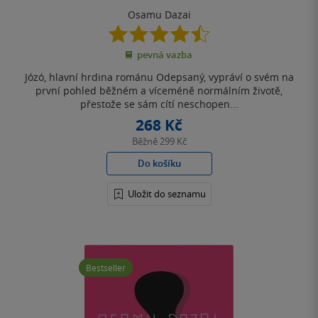
Osamu Dazai
4.5
z
pevná vazba
5
hvězdiček
Józó, hlavní hrdina románu Odepsaný, vypráví o svém na
první pohled běžném a víceméně normálním životě,
přestože se sám cítí neschopen...
268 Kč
Běžně
299 Kč
Do košíku
Uložit do seznamu
Bestseller