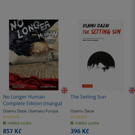
No Longer Human
The Setting Sun
Complete Edition (manga)
Osamu Dazai
,
Usamaru Furuya
Osamu Dazai
0.0
0.0
z
z
měkká vazba
měkká vazba
5
5
hvězdiček
hvězdiček
857 Kč
396 Kč