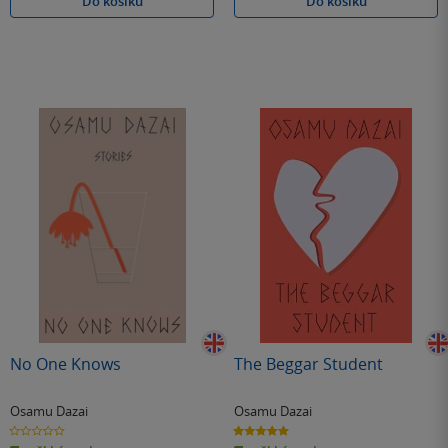
Do košíku
Do košíku
No One Knows
The Beggar Student
Osamu Dazai
Osamu Dazai
0.0
5.0
z
z