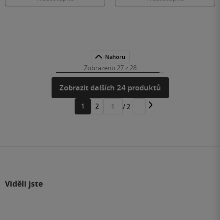
Nahoru
Zobrazeno 27 z 28
Zobrazit dalších 24 produktů
1
2
/ 2
Přejít
na
stránku
Viděli jste