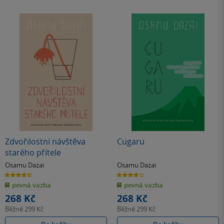
Zdvořilostní návštěva
Cugaru
starého přítele
Osamu Dazai
Osamu Dazai
4.5
3.8
z
z
pevná vazba
pevná vazba
5
5
hvězdiček
hvězdiček
268 Kč
268 Kč
Běžně
299 Kč
Běžně
299 Kč