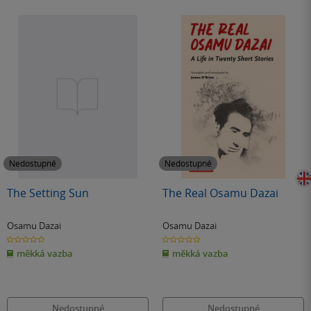
Nedostupné
Nedostupné
The Setting Sun
The Real Osamu Dazai
Osamu Dazai
Osamu Dazai
0.0
0.0
z
z
měkká vazba
měkká vazba
5
5
hvězdiček
hvězdiček
Nedostupné
Nedostupné