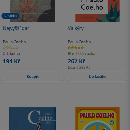
Novinka
Nejvyšší dar
Valkýry
Paulo Coelho
Paulo Coelho
0.0
5.0
z
z
E-kniha
měkká vazba
5
5
hvězdiček
hvězdiček
194 Kč
267 Kč
Běžně
298 Kč
Koupit
Do košíku