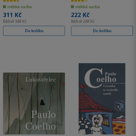
z
z
měkká vazba
měkká vazba
5
5
hvězdiček
hvězdiček
311 Kč
222 Kč
Běžně
348 Kč
Běžně
248 Kč
Do košíku
Do košíku