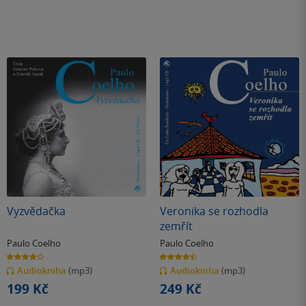
Vyzvědačka
Veronika se rozhodla
zemřít
Paulo Coelho
Paulo Coelho
3.9
4.4
z
z
Audiokniha
(mp3)
Audiokniha
(mp3)
5
5
hvězdiček
hvězdiček
199 Kč
249 Kč