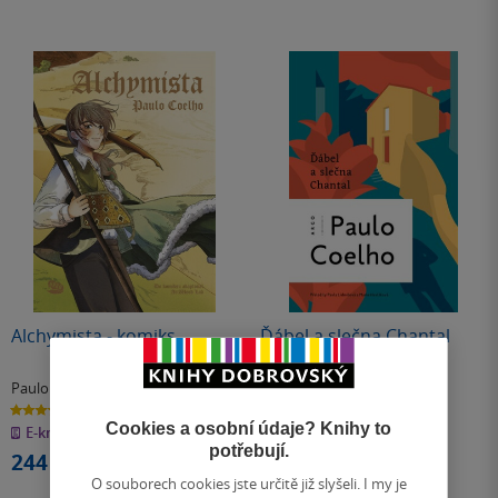
Alchymista - komiks
Ďábel a slečna Chantal
Paulo Coelho
Paulo Coelho
4.4
4.5
z
z
Cookies a osobní údaje? Knihy to
E-kniha
měkká vazba
5
5
hvězdiček
hvězdiček
potřebují.
244 Kč
311 Kč
O souborech cookies jste určitě již slyšeli. I my je
Běžně
348 Kč