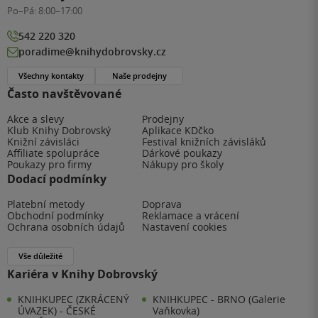
Po–Pá:
8:00–17:00
542 220 320
poradime@knihydobrovsky.cz
Všechny kontakty
Naše prodejny
Často navštěvované
Akce a slevy
Prodejny
Klub Knihy Dobrovský
Aplikace KDčko
Knižní závisláci
Festival knižních závisláků
Affiliate spolupráce
Dárkové poukazy
Poukazy pro firmy
Nákupy pro školy
Dodací podmínky
Platební metody
Doprava
Obchodní podmínky
Reklamace a vrácení
Ochrana osobních údajů
Nastavení cookies
Vše důležité
Kariéra v Knihy Dobrovský
KNIHKUPEC (ZKRÁCENÝ
KNIHKUPEC - BRNO (Galerie
ÚVAZEK) - ČESKÉ
Vaňkovka)