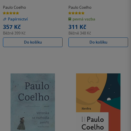
Paulo Coelho
Paulo Coelho
5.0
5.0
z
z
Papírnictví
pevná vazba
5
5
hvězdiček
hvězdiček
357 Kč
311 Kč
Běžně
399 Kč
Běžně
348 Kč
Do košíku
Do košíku