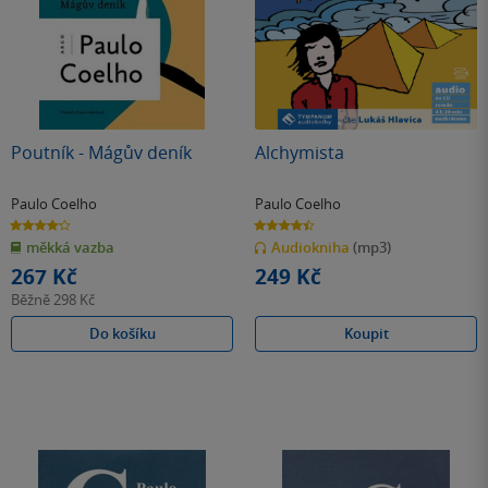
Poutník - Mágův deník
Alchymista
Paulo Coelho
Paulo Coelho
4.2
4.4
z
z
měkká vazba
Audiokniha
(mp3)
5
5
hvězdiček
hvězdiček
267 Kč
249 Kč
Běžně
298 Kč
Do košíku
Koupit