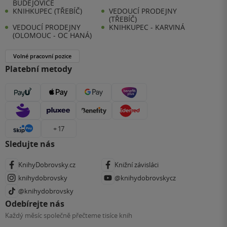
BUDĚJOVICE
KNIHKUPEC (TŘEBÍČ)
VEDOUCÍ PRODEJNY
(TŘEBÍČ)
VEDOUCÍ PRODEJNY
KNIHKUPEC - KARVINÁ
(OLOMOUC - OC HANÁ)
Volné pracovní pozice
Platební metody
+ 17
Sledujte nás
KnihyDobrovsky.cz
Knižní závisláci
knihydobrovsky
@knihydobrovskycz
@knihydobrovsky
Odebírejte nás
Každý měsíc společně přečteme tisíce knih