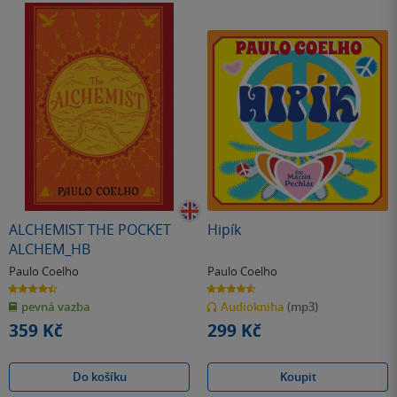
ALCHEMIST THE POCKET
Hipík
ALCHEM_HB
Paulo Coelho
Paulo Coelho
4.4
4.6
z
z
pevná vazba
Audiokniha
(mp3)
5
5
hvězdiček
hvězdiček
359 Kč
299 Kč
Do košíku
Koupit