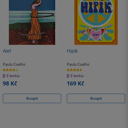
Alef
Hipík
Paulo Coelho
Paulo Coelho
4.2
4.6
z
z
E-kniha
E-kniha
5
5
hvězdiček
hvězdiček
98 Kč
169 Kč
Koupit
Koupit