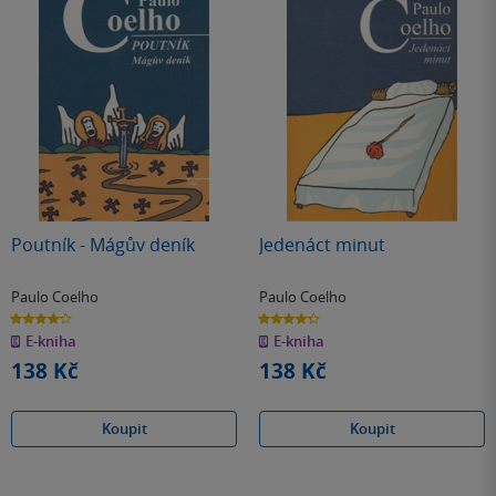
Poutník - Mágův deník
Jedenáct minut
Paulo Coelho
Paulo Coelho
4.2
4.3
z
z
E-kniha
E-kniha
5
5
hvězdiček
hvězdiček
138 Kč
138 Kč
Koupit
Koupit