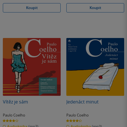
Koupit
Koupit
Vítěz je sám
Jedenáct minut
Paulo Coelho
Paulo Coelho
4.0
4.3
z
z
Audiokniha
(mp3)
Audiokniha
(mp3)
5
5