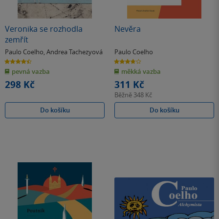
Veronika se rozhodla
Nevěra
zemřít
Paulo Coelho
,
Andrea Tachezyová
Paulo Coelho
4.4
3.7
z
z
pevná vazba
měkká vazba
5
5
hvězdiček
hvězdiček
298 Kč
311 Kč
Běžně
348 Kč
Do košíku
Do košíku