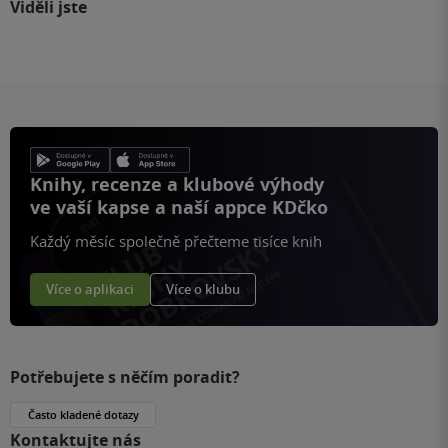
Viděli jste
Knihy, recenze a klubové výhody
ve vaší kapse a naší appce KDčko
Každý měsíc společně přečteme tisíce knih
Více o aplikaci
Více o klubu
Potřebujete s něčím poradit?
Často kladené dotazy
Kontaktujte nás