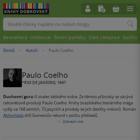
Vyhledávání
Bestsellery
Učebnice
Školní potřeby
Dark romance
Zachra
Nacházíte
Domů
Autoři
Paulo Coelho
»
»
se
zde:
Paulo Coelho
*RIO DE JANEIRO, 1947
Duchovní guru
či znalec lidského srdce. Za těmito přízvisky se ukrývá
celosvětově proslulý Paulo Coelho. Knihy brazilského literárního mága
vyšly ve 168 zemích, 73 jazycích a prodaly se jich desítky milionů. Román
Alchymista
drží Guinessův rekord v počtu překladů.
Zobrazit více