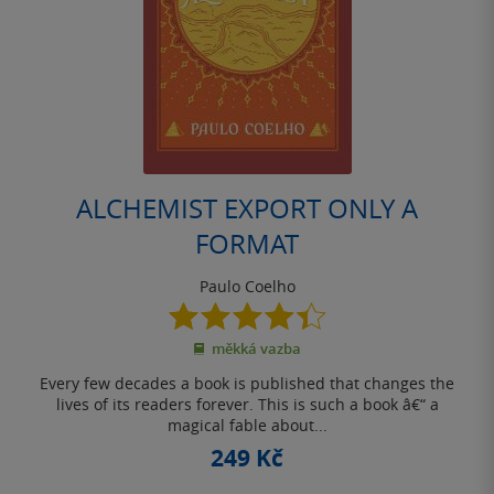
ALCHEMIST EXPORT ONLY A
FORMAT
Paulo Coelho
4.4
z
měkká vazba
5
hvězdiček
Every few decades a book is published that changes the
lives of its readers forever. This is such a book â€“ a
magical fable about...
249 Kč