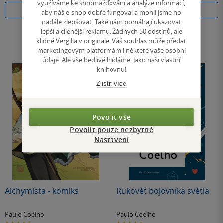
využíváme ke shromažďování a analýze informací,
Koupit
Do košíku
aby náš e-shop dobře fungoval a mohli jsme ho
nadále zlepšovat. Také nám pomáhají ukazovat
lepší a cílenější reklamu. Žádných 50 odstínů, ale
klidně Vergilia v originále. Váš souhlas může předat
marketingovým platformám i některé vaše osobní
údaje. Ale vše bedlivě hlídáme. Jako naši vlastní
knihovnu!
Zjistit více
Povolit vše
Povolit pouze nezbytné
Nastavení
Alchymista - komiks
Rukověť bojovníka světla
Paulo Coelho
Paulo Coelho
4.4
4.0