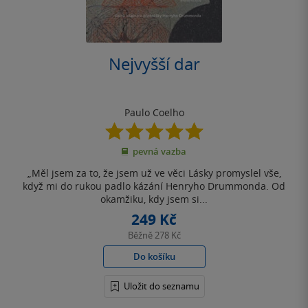
Nejvyšší dar
Paulo Coelho
5.0
z
pevná vazba
5
hvězdiček
„Měl jsem za to, že jsem už ve věci Lásky promyslel vše,
když mi do rukou padlo kázání Henryho Drummonda. Od
okamžiku, kdy jsem si...
249 Kč
Běžně
278 Kč
Do košíku
Uložit do seznamu