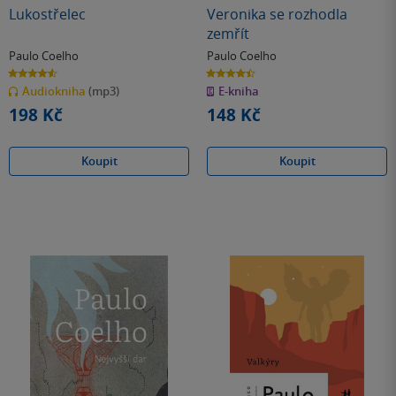
Lukostřelec
Veronika se rozhodla
zemřít
Paulo Coelho
Paulo Coelho
4.6
4.4
z
z
Audiokniha
(mp3)
E-kniha
5
5
hvězdiček
hvězdiček
198 Kč
148 Kč
Koupit
Koupit