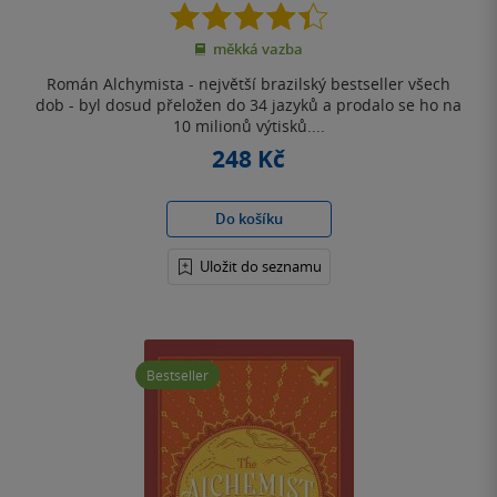
4.4
z
měkká vazba
5
hvězdiček
Román Alchymista - největší brazilský bestseller všech
dob - byl dosud přeložen do 34 jazyků a prodalo se ho na
10 milionů výtisků....
248 Kč
Do košíku
Uložit do seznamu
Bestseller