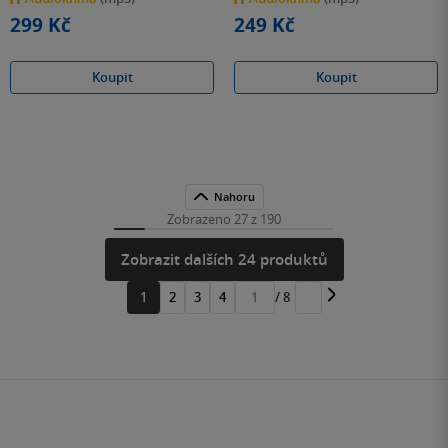
hvězdiček
hvězdiček
299 Kč
249 Kč
Koupit
Koupit
Nahoru
Zobrazeno 27 z 190
Zobrazit dalších 24 produktů
1
2
3
4
/ 8
Přejít
na
stránku