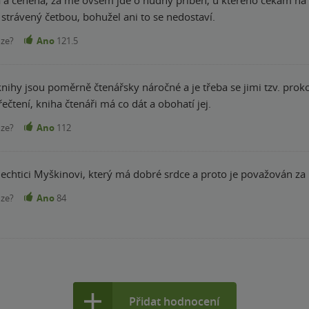
 strávený četbou, bohužel ani to se nedostaví.
nze?
Ano
121.5
nihy jsou poměrně čtenářsky náročné a je třeba se jimi tzv. prokous
řečtení, kniha čtenáři má co dát a obohatí jej.
nze?
Ano
112
echtici Myškinovi, který má dobré srdce a proto je považován za 
nze?
Ano
84
Přidat hodnocení