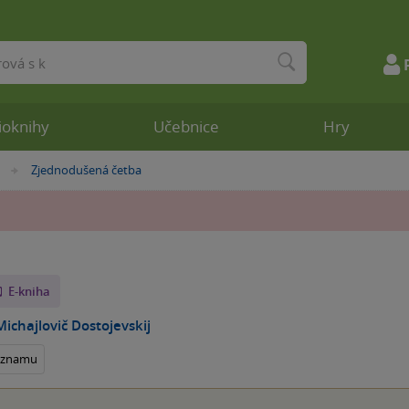
ioknihy
Učebnice
Hry
Zjednodušená četba
»
E-kniha
Michajlovič Dostojevskij
seznamu