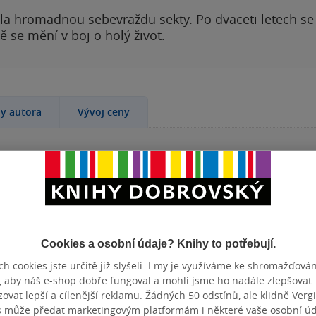
ila hromadnou sebevraždu sekty. Po dvaceti letech se 
 se mění v boj o holý život.
hy autora
Vývoj ceny
evského. Je to
KATEGORIE
E-knihy
»
kladný, až
Zjednoduš
ka k bližnímu
TÉMATA
vede k
ruská lite
ánu, která je
Cookies a osobní údaje? Knihy to potřebují.
Přidat 
 překlad,
h cookies jste určitě již slyšeli. I my je využíváme ke shromažďován
ským reáliím.
, aby náš e-shop dobře fungoval a mohli jsme ho nadále zlepšovat
vat lepší a cílenější reklamu. Žádných 50 odstínů, ale klidně Vergil
s může předat marketingovým platformám i některé vaše osobní úda