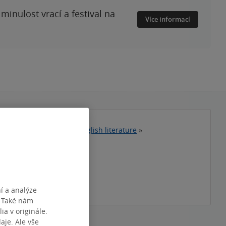
minulost vrací a festival na
Více informací
Cizojazyčná literatura
»
English literature
»
ená četba
ratura
téma
í a analýze
. Také nám
ia v originále.
je. Ale vše