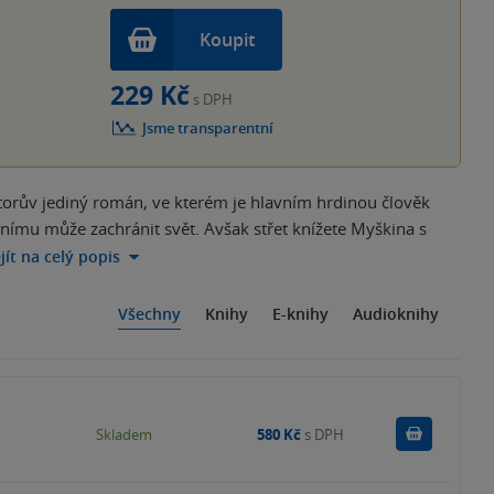
Koupit
229 Kč
s DPH
Jsme transparentní
utorův jediný román, ve kterém je hlavním hrdinou člověk
bližnímu může zachránit svět. Avšak střet knížete Myškina s
jít na celý popis
Všechny
Knihy
E-knihy
Audioknihy
Do košík
Skladem
580 Kč
s DPH