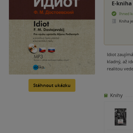
E-kniha
Ihned k
Kniha j
Idiot zaujím
kladný, až id
realitou ved
Stáhnout ukázku
Knihy