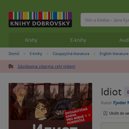
Vyhledávání
Knihy
E-knihy
Aud
Nacházíte
Domů
E-knihy
Cizojazyčná literatura
English literature
»
»
»
se
zde:
Zásilkovna zdarma celý týden!
Idiot
Autor
Fjodor 
Uložit do 