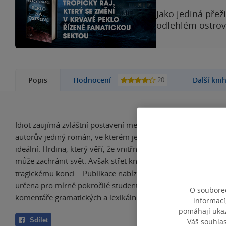
Jako jediná přež
odlehlém ostrově
20
Popis
Hodnocení
Další kni
Idiot zaujímá zvláštní postavení mezi romány Fjodora Dostoj
autorův jediný román, ve kterém je hlavním hrdinou člověk 
ideální. Hrdina, který věří, že vnitřní krása, ušlechtilost a lás
může zachránit svět. Avšak střet knížete Myškina s realitou 
tragickému konci… Publikace nabízí zjednodušenou verzi rom
určena pro mírně pokročilé studenty ruštiny, zrcadlový český
O souborec
komentáře gramatických a lexikálních jevů a poznámky k ru
informací
pomáhají ukazo
Sdílet
Váš souhla