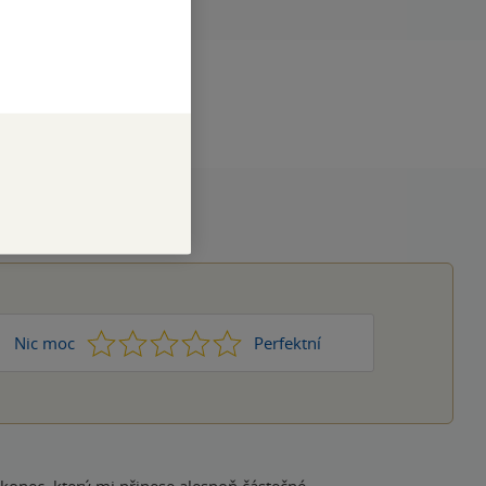
DÁNÍ
1.01.2017
1
2
3
4
5
Nic moc
Perfektní
konec, který mi přinese alespoň částečné