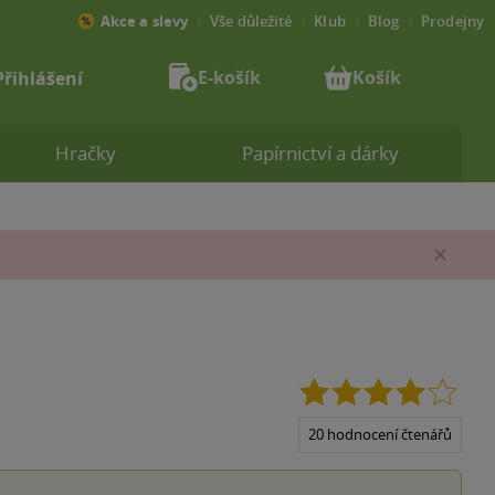
Akce a slevy
Vše důležité
Klub
Blog
Prodejny
E-košík
Košík
Přihlášení
Hračky
Papírnictví a dárky
Zav
4.1
z
5
20 hodnocení čtenářů
hvězd