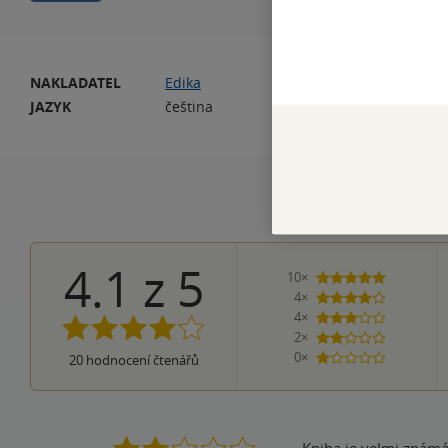
NAKLADATEL
Edika
PO
JAZYK
čeština
4.1
z
5
10×
5 hvězdiče
4×
4 hvězdičky
4×
3 hvězdičky
2×
2 hvězdičky
0×
20
hodnocení čtenářů
1 hvezdička
Kniha je velmi známá