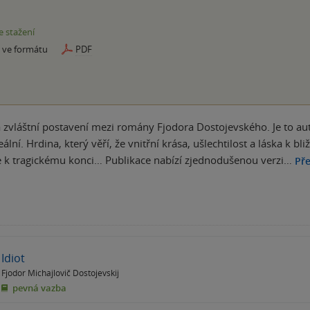
e stažení
e ve formátu
PDF
á zvláštní postavení mezi romány Fjodora Dostojevského. Je to a
eální. Hrdina, který věří, že vnitřní krása, ušlechtilost a láska k 
e k tragickému konci… Publikace nabízí zjednodušenou verzi…
Pře
Idiot
Fjodor Michajlovič Dostojevskij
pevná vazba