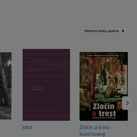
Všechny knihy autora
Následu
Idiot
Zločin a trest -
ilustrovaný