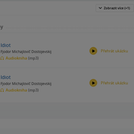
Zobrazit
více
(+1)
hy
Idiot
Přehrát ukázku
Fjodor Michajlovič Dostojevskij
Audiokniha
(mp3)
Idiot
Přehrát ukázku
Fjodor Michajlovič Dostojevskij
00:00
00:00
Audiokniha
(mp3)
00:00
00:00