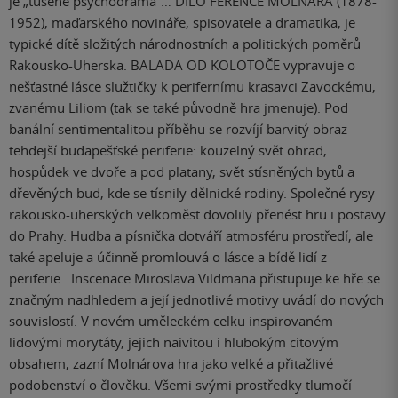
je „tušené psychodrama“… DÍLO FERENCE MOLNÁRA (1878-
1952), maďarského novináře, spisovatele a dramatika, je
typické dítě složitých národnostních a politických poměrů
Rakousko-Uherska. BALADA OD KOLOTOČE vypravuje o
nešťastné lásce služtičky k perifernímu krasavci Zavockému,
zvanému Liliom (tak se také původně hra jmenuje). Pod
banální sentimentalitou příběhu se rozvíjí barvitý obraz
tehdejší budapešťské periferie: kouzelný svět ohrad,
hospůdek ve dvoře a pod platany, svět stísněných bytů a
dřevěných bud, kde se tísnily dělnické rodiny. Společné rysy
rakousko-uherských velkoměst dovolily přenést hru i postavy
do Prahy. Hudba a písnička dotváří atmosféru prostředí, ale
také apeluje a účinně promlouvá o lásce a bídě lidí z
periferie…Inscenace Miroslava Vildmana přistupuje ke hře se
značným nadhledem a její jednotlivé motivy uvádí do nových
souvislostí. V novém uměleckém celku inspirovaném
lidovými morytáty, jejich naivitou i hlubokým citovým
obsahem, zazní Molnárova hra jako velké a přitažlivé
podobenství o člověku. Všemi svými prostředky tlumočí