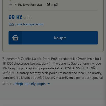
Kniha je ve formátu
mp3
69 Kč
s DPH
Jsme transparentní
Koupit
Z komentáře Zdeňka Kaloče, Petra Průši a redakce k původnímu albu 1
18 1320 „Inscenace, které zaujaly (III)“ vydanému Supraphonem v roce
1972 a nyní vycházejícímu poprvé digitálně: DOSTOJEVSKÉHO KNÍŽE
MYŠKIN – filantrop tvořený zcela podle křesťanského ideálu: na urážky,
ponižování a křivdu odpovídá laskavým úsměvem a pokorou; nepoznal
ženu a…
Přejít na celý popis