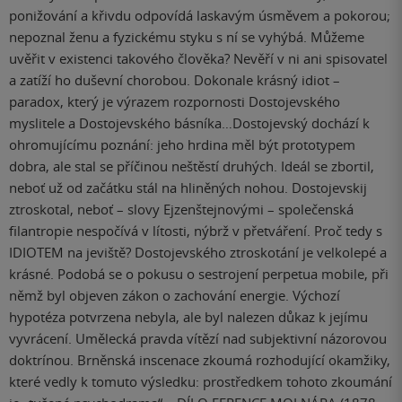
ponižování a křivdu odpovídá laskavým úsměvem a pokorou;
nepoznal ženu a fyzickému styku s ní se vyhýbá. Můžeme
uvěřit v existenci takového člověka? Nevěří v ni ani spisovatel
a zatíží ho duševní chorobou. Dokonale krásný idiot –
paradox, který je výrazem rozpornosti Dostojevského
myslitele a Dostojevského básníka…Dostojevský dochází k
ohromujícímu poznání: jeho hrdina měl být prototypem
dobra, ale stal se příčinou neštěstí druhých. Ideál se zbortil,
neboť už od začátku stál na hliněných nohou. Dostojevskij
ztroskotal, neboť – slovy Ejzenštejnovými – společenská
filantropie nespočívá v lítosti, nýbrž v přetváření. Proč tedy s
IDIOTEM na jeviště? Dostojevského ztroskotání je velkolepé a
krásné. Podobá se o pokusu o sestrojení perpetua mobile, při
němž byl objeven zákon o zachování energie. Výchozí
hypotéza potvrzena nebyla, ale byl nalezen důkaz k jejímu
vyvrácení. Umělecká pravda vítězí nad subjektivní názorovou
doktrínou. Brněnská inscenace zkoumá rozhodující okamžiky,
které vedly k tomuto výsledku: prostředkem tohoto zkoumání