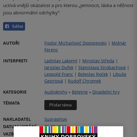
uctívá vnější okázalost a pro kterou „jemnocit, láska a něžnost
jsou abnormální odchylky“.
Sdílet
AUTOŘI
Fjodor Michajlovič Dostojevskij
|
Molnár
Ferenc
INTERPRETI
Ladislav Lakomý
|
Miroslav Středa
|
Jaroslav Dufek
|
Stanislava Strobachová
|
Leopold Franc
|
Boleslav Roček
|
Libuše
Geprtová
|
Rudolf Chromek
KATEGORIE
Audioknihy
»
Beletrie
»
Divadelní hry
TÉMATA
Přidat téma
NAKLADATEL
Supraphon
DATUM VYDÁNÍ
25.08.2023
VAZBA
Mp3