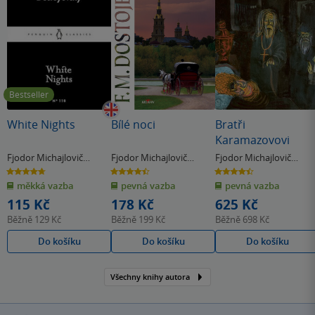
Bestseller
White Nights
Bílé noci
Bratři
Karamazovovi
Fjodor Michajlovič
Fjodor Michajlovič
Fjodor Michajlovič
Dostojevskij
Dostojevskij
Dostojevskij
4.7
4.5
4.5
z
z
z
měkká vazba
pevná vazba
pevná vazba
5
5
5
hvězdiček
hvězdiček
hvězdiček
115 Kč
178 Kč
625 Kč
Běžně
129 Kč
Běžně
199 Kč
Běžně
698 Kč
Do košíku
Do košíku
Do košíku
Všechny knihy autora