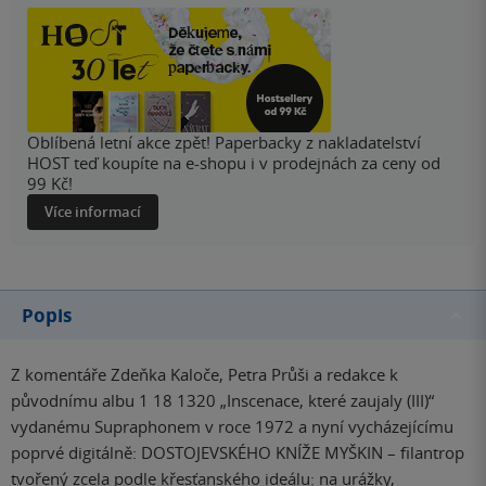
Oblíbená letní akce zpět! Paperbacky z nakladatelství
HOST teď koupíte na e-shopu i v prodejnách za ceny od
99 Kč!
Více informací
Popis
Z komentáře Zdeňka Kaloče, Petra Průši a redakce k
původnímu albu 1 18 1320 „Inscenace, které zaujaly (III)“
vydanému Supraphonem v roce 1972 a nyní vycházejícímu
poprvé digitálně: DOSTOJEVSKÉHO KNÍŽE MYŠKIN – filantrop
tvořený zcela podle křesťanského ideálu: na urážky,