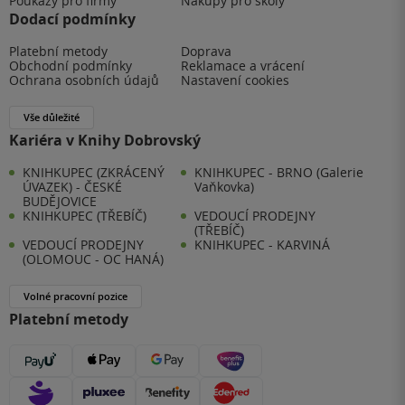
Poukazy pro firmy
Nákupy pro školy
Dodací podmínky
Platební metody
Doprava
Obchodní podmínky
Reklamace a vrácení
Ochrana osobních údajů
Nastavení cookies
Vše důležité
Kariéra v Knihy Dobrovský
KNIHKUPEC (ZKRÁCENÝ
KNIHKUPEC - BRNO (Galerie
ÚVAZEK) - ČESKÉ
Vaňkovka)
BUDĚJOVICE
KNIHKUPEC (TŘEBÍČ)
VEDOUCÍ PRODEJNY
(TŘEBÍČ)
VEDOUCÍ PRODEJNY
KNIHKUPEC - KARVINÁ
(OLOMOUC - OC HANÁ)
Volné pracovní pozice
Platební metody