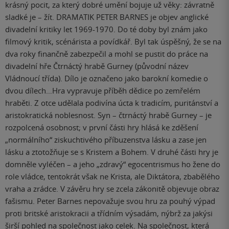
krásný pocit, za který dobré umění bojuje už věky: závratně
sladké je – žít. DRAMATIK PETER BARNES je objev anglické
divadelní kritiky let 1969-1970. Do té doby byl znám jako
filmový kritik, scénárista a povídkář. Byl tak úspěšný, že se na
dva roky finančně zabezpečil a mohl se pustit do práce na
divadelní hře Čtrnáctý hrabě Gurney (původní název
Vládnoucí třída). Dílo je označeno jako barokní komedie o
dvou dílech…Hra vypravuje příběh dědice po zemřelém
hraběti. Z otce udělala podivína úcta k tradicím, puritánství a
aristokratická noblesnost. Syn – čtrnáctý hrabě Gurney – je
rozpolcená osobnost; v první části hry hlásá ke zděšení
„normálního“ ziskuchtivého příbuzenstva lásku a zase jen
lásku a ztotožňuje se s Kristem a Bohem. V druhé části hry je
domněle vyléčen – a jeho „zdravý“ egocentrismus ho žene do
role vládce, tentokrát však ne Krista, ale Diktátora, zbabělého
vraha a zrádce. V závěru hry se zcela zákonitě objevuje obraz
fašismu. Peter Barnes nepovažuje svou hru za pouhý výpad
proti britské aristokracii a třídním výsadám, nýbrž za jakýsi
širší pohled na společnost jako celek. Na společnost, která