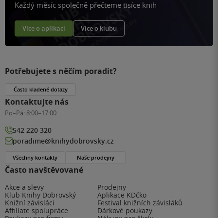
Každý měsíc společně přečteme tisíce knih
Více o aplikaci
Více o klubu
Potřebujete s něčím poradit?
Často kladené dotazy
Kontaktujte nás
Po–Pá:
8:00–17:00
542 220 320
poradime@knihydobrovsky.cz
Všechny kontakty
Naše prodejny
Často navštěvované
Akce a slevy
Prodejny
Klub Knihy Dobrovský
Aplikace KDčko
Knižní závisláci
Festival knižních závisláků
Affiliate spolupráce
Dárkové poukazy