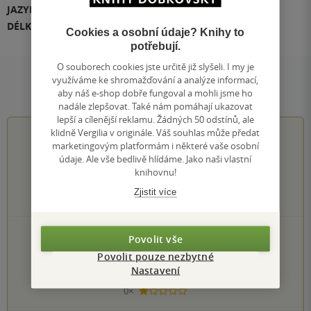
JAZYK
čeština
DÉLKA
00:42:57
Cookies a osobní údaje? Knihy to
potřebují.
O souborech cookies jste určitě již slyšeli. I my je
využíváme ke shromažďování a analýze informací,
Hodnocení a recenze čtenářů
aby náš e-shop dobře fungoval a mohli jsme ho
nadále zlepšovat. Také nám pomáhají ukazovat
lepší a cílenější reklamu. Žádných 50 odstínů, ale
klidně Vergilia v originále. Váš souhlas může předat
0.0
z
5
marketingovým platformám i některé vaše osobní
údaje. Ale vše bedlivě hlídáme. Jako naši vlastní
knihovnu!
Zjistit více
0
hodnocení čtenářů
0×
5 hvězdiček
Povolit vše
0×
4 hvězdičky
Povolit pouze nezbytné
0×
3 hvězdičky
Nastavení
0×
2 hvězdičky
0×
1 hvezdička