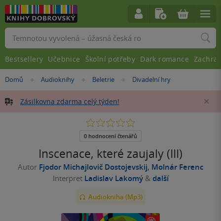
Vyhledávání
Bestsellery
Učebnice
Školní potřeby
Dark romance
Zachra
Nacházíte
Domů
Audioknihy
Beletrie
Divadelní hry
»
»
»
se
zde:
Zásilkovna zdarma celý týden!
Za
0.0
z
5
0 hodnocení čtenářů
hvězdiček
Inscenace, které zaujaly (III)
Autor
Fjodor Michajlovič Dostojevskij
,
Molnár Ferenc
Interpret
Ladislav Lakomý
&
další
Audiokniha (Mp3)