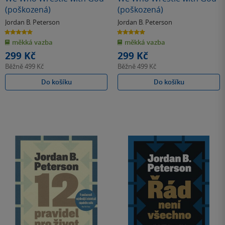
(poškozená)
(poškozená)
Jordan B. Peterson
Jordan B. Peterson
5.0
5.0
z
z
měkká vazba
měkká vazba
5
5
hvězdiček
hvězdiček
299 Kč
299 Kč
Běžně
499 Kč
Běžně
499 Kč
Do košíku
Do košíku