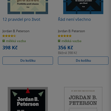
12 pravidel pro život
Řád není všechno
Jordan B. Peterson
Jordan B. Peterson
4.5
5.0
z
z
měkká vazba
měkká vazba
5
5
hvězdiček
hvězdiček
398 Kč
356 Kč
Běžně
398 Kč
Do košíku
Do košíku