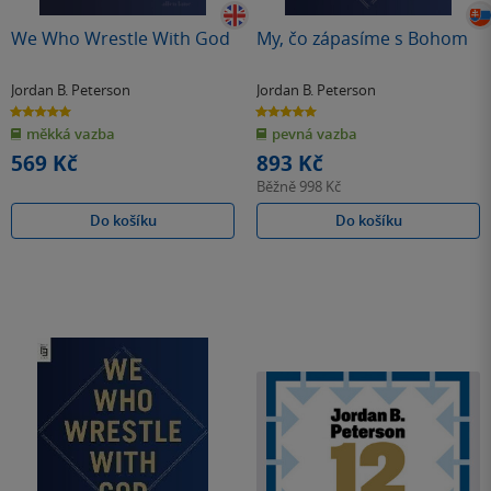
We Who Wrestle With God
My, čo zápasíme s Bohom
Jordan B. Peterson
Jordan B. Peterson
5.0
5.0
z
z
měkká vazba
pevná vazba
5
5
hvězdiček
hvězdiček
569 Kč
893 Kč
Běžně
998 Kč
Do košíku
Do košíku