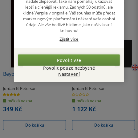
nadále zlepšovat. Také nám pomáhají ukazovat
lepší a cílenější reklamu. Žádných 50 odstínů, ale
klidně Vergilia v originále. Váš souhlas může předat
marketingovým platformám i některé vaše osobní
údaje. Ale vše bedlivě hlídáme. Jako naši vlastní
knihovnu!
Zjistit více
Povolit vše
Povolit pouze nezbytné
Beyond Order
Maps of Meaning
Nastavení
Jordan B. Peterson
Jordan B. Peterson
5.0
0.0
z
z
měkká vazba
měkká vazba
5
5
hvězdiček
hvězdiček
349 Kč
1 122 Kč
Do košíku
Do košíku