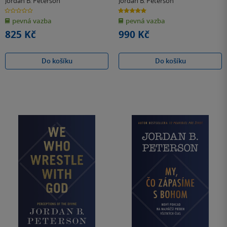
Jordan B. Peterson
Jordan B. Peterson
0.0
5.0
z
z
pevná vazba
pevná vazba
5
5
hvězdiček
hvězdiček
825 Kč
990 Kč
Do košíku
Do košíku