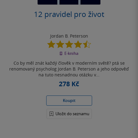
12 pravidel pro život
Jordan B. Peterson
4.5
z
E-kniha
5
hvězdiček
Co by měl znát každý člověk v moderním světě? ptá se
renomovaný psycholog Jordan B. Peterson a jeho odpověď
na tuto nesnadnou otázku v...
278 Kč
Koupit
Uložit do seznamu