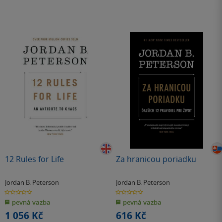
12 Rules for Life
Za hranicou poriadku
Jordan B. Peterson
Jordan B. Peterson
0.0
0.0
z
z
pevná vazba
pevná vazba
5
5
hvězdiček
hvězdiček
1 056 Kč
616 Kč