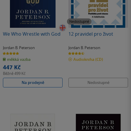
Nedostupné
We Who Wrestle with God
12 pravidel pro život
Jordan B. Peterson
Jordan B. Peterson
5.0
4.5
z
z
měkká vazba
Audiokniha
(CD)
5
5
hvězdiček
hvězdiček
447 Kč
Běžně
499 Kč
Na prodejně
Nedostupné