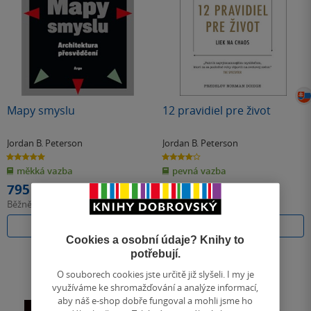
Mapy smyslu
12 pravidiel pre život
Jordan B. Peterson
Jordan B. Peterson
5.0
4.0
z
z
měkká vazba
pevná vazba
5
5
hvězdiček
hvězdiček
795 Kč
535 Kč
Běžně
888 Kč
Běžně
598 Kč
Do košíku
Do košíku
Cookies a osobní údaje? Knihy to
potřebují.
O souborech cookies jste určitě již slyšeli. I my je
využíváme ke shromažďování a analýze informací,
aby náš e-shop dobře fungoval a mohli jsme ho