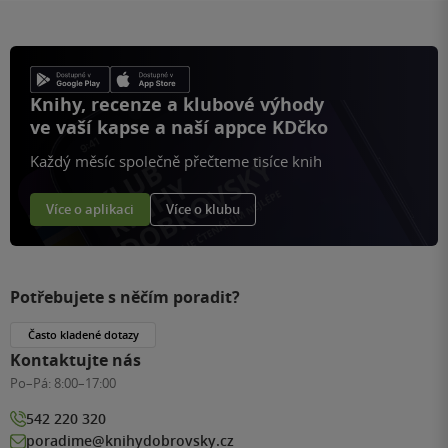
Knihy, recenze a klubové výhody
ve vaší kapse a naší appce KDčko
Každý měsíc společně přečteme tisíce knih
Více o aplikaci
Více o klubu
Potřebujete s něčím poradit?
Často kladené dotazy
Kontaktujte nás
Po–Pá:
8:00–17:00
542 220 320
poradime@knihydobrovsky.cz