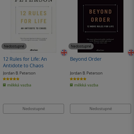
Nedostupné
Nedostupné
12 Rules for Life: An
Beyond Order
Antidote to Chaos
Jordan B. Peterson
Jordan B. Peterson
4.9
5.0
z
z
měkká vazba
měkká vazba
5
5
hvězdiček
hvězdiček
Nedostupné
Nedostupné