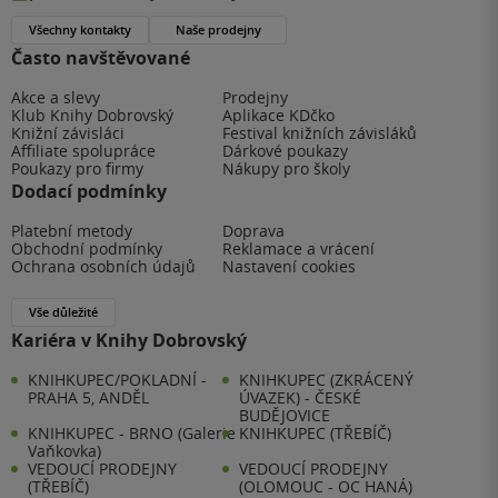
Všechny kontakty
Naše prodejny
Často navštěvované
Akce a slevy
Prodejny
Klub Knihy Dobrovský
Aplikace KDčko
Knižní závisláci
Festival knižních závisláků
Affiliate spolupráce
Dárkové poukazy
Poukazy pro firmy
Nákupy pro školy
Dodací podmínky
Platební metody
Doprava
Obchodní podmínky
Reklamace a vrácení
Ochrana osobních údajů
Nastavení cookies
Vše důležité
Kariéra v Knihy Dobrovský
KNIHKUPEC/POKLADNÍ -
KNIHKUPEC (ZKRÁCENÝ
PRAHA 5, ANDĚL
ÚVAZEK) - ČESKÉ
BUDĚJOVICE
KNIHKUPEC - BRNO (Galerie
KNIHKUPEC (TŘEBÍČ)
Vaňkovka)
VEDOUCÍ PRODEJNY
VEDOUCÍ PRODEJNY
(TŘEBÍČ)
(OLOMOUC - OC HANÁ)