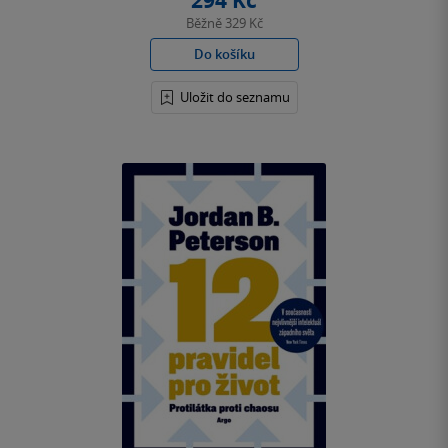
294 Kč
Běžně
329 Kč
Do košíku
Uložit do seznamu