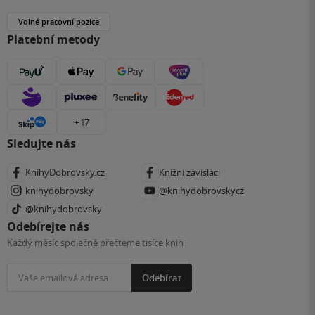
Volné pracovní pozice
Platební metody
+ 17
Sledujte nás
KnihyDobrovsky.cz
Knižní závisláci
knihydobrovsky
@knihydobrovskycz
@knihydobrovsky
Odebírejte nás
Každý měsíc společně přečteme tisíce knih
Odebírat