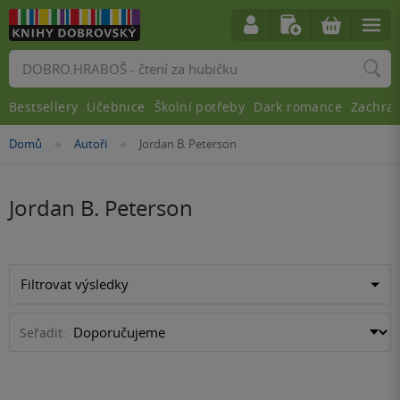
Vyhledávání
Bestsellery
Učebnice
Školní potřeby
Dark romance
Zachra
Nacházíte
Domů
Autoři
Jordan B. Peterson
»
»
se
zde:
Jordan B. Peterson
Filtrovat výsledky
Seřadit: