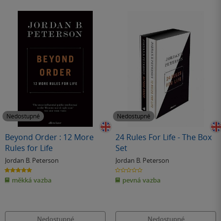
Nedostupné
Nedostupné
Beyond Order : 12 More
24 Rules For Life - The Box
Rules for Life
Set
Jordan B. Peterson
Jordan B. Peterson
5.0
0.0
z
z
měkká vazba
pevná vazba
5
5
hvězdiček
hvězdiček
Nedostupné
Nedostupné