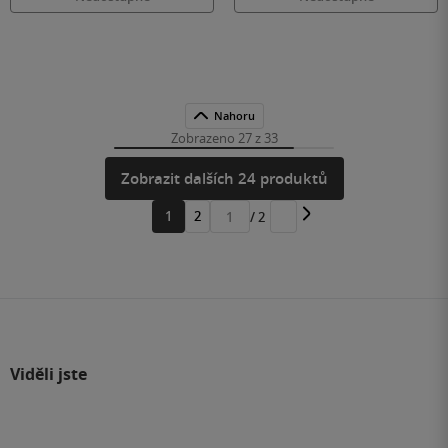
Nahoru
Zobrazeno 27 z 33
Zobrazit dalších 24 produktů
1
2
/ 2
Přejít
na
stránku
Viděli jste