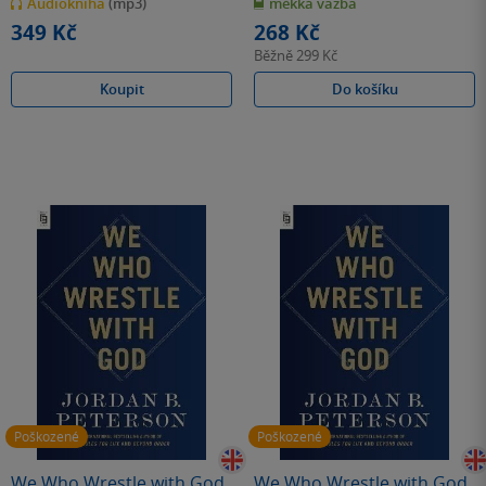
Audiokniha
(mp3)
měkká vazba
5
5
hvězdiček
hvězdiček
349 Kč
268 Kč
Běžně
299 Kč
Koupit
Do košíku
Poškozené
Poškozené
We Who Wrestle with God
We Who Wrestle with God