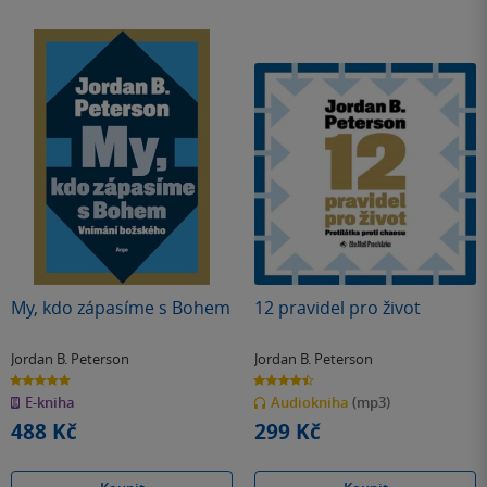
My, kdo zápasíme s Bohem
12 pravidel pro život
Jordan B. Peterson
Jordan B. Peterson
5.0
4.5
z
z
E-kniha
Audiokniha
(mp3)
5
5
hvězdiček
hvězdiček
488 Kč
299 Kč