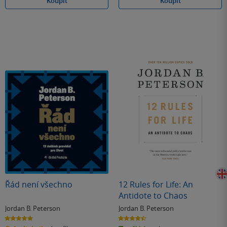
Koupit
Koupit
Řád není všechno
12 Rules for Life: An
Antidote to Chaos
Jordan B. Peterson
Jordan B. Peterson
5.0
4.5
z
z