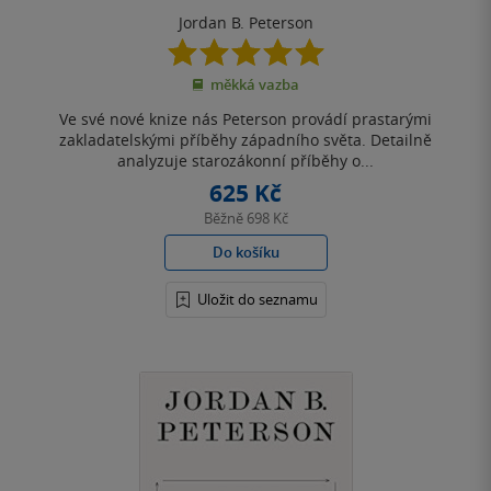
Jordan B. Peterson
5.0
z
měkká vazba
5
hvězdiček
Ve své nové knize nás Peterson provádí prastarými
zakladatelskými příběhy západního světa. Detailně
analyzuje starozákonní příběhy o...
625 Kč
Běžně
698 Kč
Do košíku
Uložit do seznamu